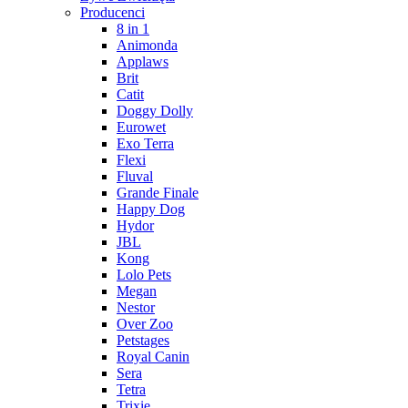
Producenci
8 in 1
Animonda
Applaws
Brit
Catit
Doggy Dolly
Eurowet
Exo Terra
Flexi
Fluval
Grande Finale
Happy Dog
Hydor
JBL
Kong
Lolo Pets
Megan
Nestor
Over Zoo
Petstages
Royal Canin
Sera
Tetra
Trixie