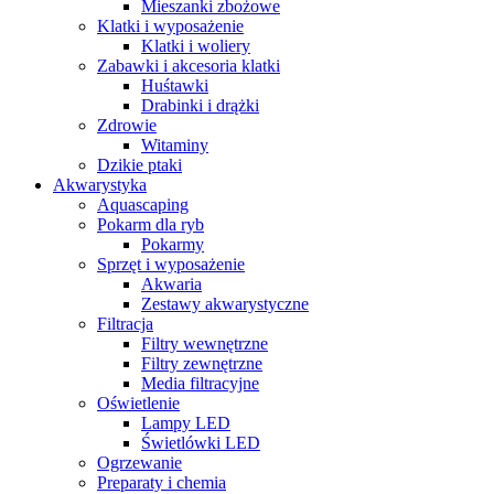
Mieszanki zbożowe
Klatki i wyposażenie
Klatki i woliery
Zabawki i akcesoria klatki
Huśtawki
Drabinki i drążki
Zdrowie
Witaminy
Dzikie ptaki
Akwarystyka
Aquascaping
Pokarm dla ryb
Pokarmy
Sprzęt i wyposażenie
Akwaria
Zestawy akwarystyczne
Filtracja
Filtry wewnętrzne
Filtry zewnętrzne
Media filtracyjne
Oświetlenie
Lampy LED
Świetlówki LED
Ogrzewanie
Preparaty i chemia