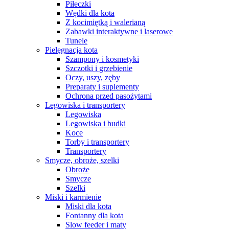
Piłeczki
Wędki dla kota
Z kocimiętką i walerianą
Zabawki interaktywne i laserowe
Tunele
Pielęgnacja kota
Szampony i kosmetyki
Szczotki i grzebienie
Oczy, uszy, zęby
Preparaty i suplementy
Ochrona przed pasożytami
Legowiska i transportery
Legowiska
Legowiska i budki
Koce
Torby i transportery
Transportery
Smycze, obroże, szelki
Obroże
Smycze
Szelki
Miski i karmienie
Miski dla kota
Fontanny dla kota
Slow feeder i maty