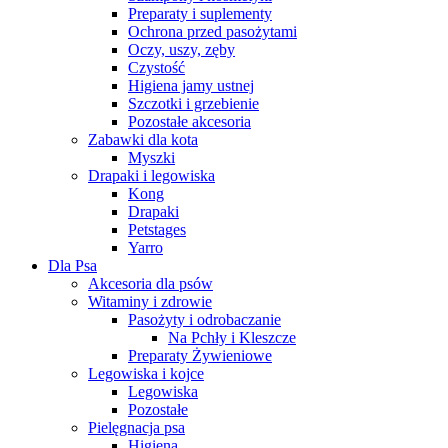
Preparaty i suplementy
Ochrona przed pasożytami
Oczy, uszy, zęby
Czystość
Higiena jamy ustnej
Szczotki i grzebienie
Pozostałe akcesoria
Zabawki dla kota
Myszki
Drapaki i legowiska
Kong
Drapaki
Petstages
Yarro
Dla Psa
Akcesoria dla psów
Witaminy i zdrowie
Pasożyty i odrobaczanie
Na Pchły i Kleszcze
Preparaty Żywieniowe
Legowiska i kojce
Legowiska
Pozostałe
Pielęgnacja psa
Higiena