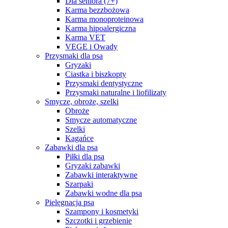
Dla seniora (7+)
Karma bezzbożowa
Karma monoproteinowa
Karma hipoalergiczna
Karma VET
VEGE i Owady
Przysmaki dla psa
Gryzaki
Ciastka i biszkopty
Przysmaki dentystyczne
Przysmaki naturalne i liofilizaty
Smycze, obroże, szelki
Obroże
Smycze automatyczne
Szelki
Kagańce
Zabawki dla psa
Piłki dla psa
Gryzaki zabawki
Zabawki interaktywne
Szarpaki
Zabawki wodne dla psa
Pielęgnacja psa
Szampony i kosmetyki
Szczotki i grzebienie