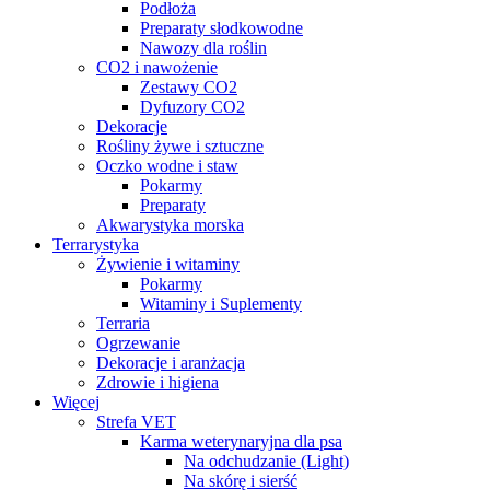
Podłoża
Preparaty słodkowodne
Nawozy dla roślin
CO2 i nawożenie
Zestawy CO2
Dyfuzory CO2
Dekoracje
Rośliny żywe i sztuczne
Oczko wodne i staw
Pokarmy
Preparaty
Akwarystyka morska
Terrarystyka
Żywienie i witaminy
Pokarmy
Witaminy i Suplementy
Terraria
Ogrzewanie
Dekoracje i aranżacja
Zdrowie i higiena
Więcej
Strefa VET
Karma weterynaryjna dla psa
Na odchudzanie (Light)
Na skórę i sierść