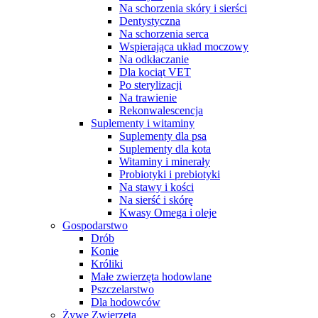
Na schorzenia skóry i sierści
Dentystyczna
Na schorzenia serca
Wspierająca układ moczowy
Na odkłaczanie
Dla kociąt VET
Po sterylizacji
Na trawienie
Rekonwalescencja
Suplementy i witaminy
Suplementy dla psa
Suplementy dla kota
Witaminy i minerały
Probiotyki i prebiotyki
Na stawy i kości
Na sierść i skórę
Kwasy Omega i oleje
Gospodarstwo
Drób
Konie
Króliki
Małe zwierzęta hodowlane
Pszczelarstwo
Dla hodowców
Żywe Zwierzęta