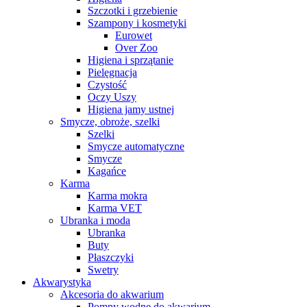
Szczotki i grzebienie
Szampony i kosmetyki
Eurowet
Over Zoo
Higiena i sprzątanie
Pielęgnacja
Czystość
Oczy Uszy
Higiena jamy ustnej
Smycze, obroże, szelki
Szelki
Smycze automatyczne
Smycze
Kagańce
Karma
Karma mokra
Karma VET
Ubranka i moda
Ubranka
Buty
Płaszczyki
Swetry
Akwarystyka
Akcesoria do akwarium
Pompy wodne do akwarium