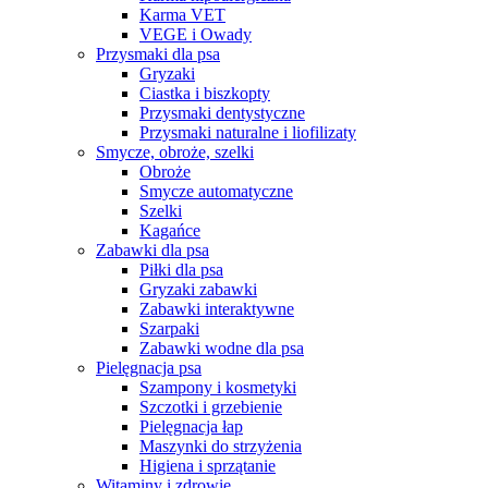
Karma VET
VEGE i Owady
Przysmaki dla psa
Gryzaki
Ciastka i biszkopty
Przysmaki dentystyczne
Przysmaki naturalne i liofilizaty
Smycze, obroże, szelki
Obroże
Smycze automatyczne
Szelki
Kagańce
Zabawki dla psa
Piłki dla psa
Gryzaki zabawki
Zabawki interaktywne
Szarpaki
Zabawki wodne dla psa
Pielęgnacja psa
Szampony i kosmetyki
Szczotki i grzebienie
Pielęgnacja łap
Maszynki do strzyżenia
Higiena i sprzątanie
Witaminy i zdrowie