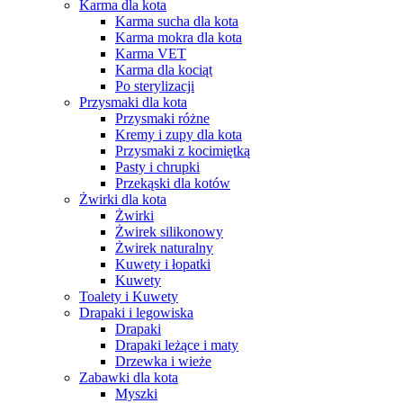
Karma dla kota
Karma sucha dla kota
Karma mokra dla kota
Karma VET
Karma dla kociąt
Po sterylizacji
Przysmaki dla kota
Przysmaki różne
Kremy i zupy dla kota
Przysmaki z kocimiętką
Pasty i chrupki
Przekąski dla kotów
Żwirki dla kota
Żwirki
Żwirek silikonowy
Żwirek naturalny
Kuwety i łopatki
Kuwety
Toalety i Kuwety
Drapaki i legowiska
Drapaki
Drapaki leżące i maty
Drzewka i wieże
Zabawki dla kota
Myszki