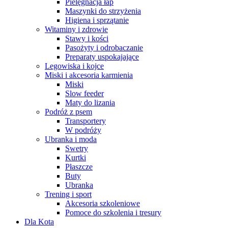
Pielęgnacja łap
Maszynki do strzyżenia
Higiena i sprzątanie
Witaminy i zdrowie
Stawy i kości
Pasożyty i odrobaczanie
Preparaty uspokajające
Legowiska i kojce
Miski i akcesoria karmienia
Miski
Slow feeder
Maty do lizania
Podróż z psem
Transportery
W podróży
Ubranka i moda
Swetry
Kurtki
Płaszcze
Buty
Ubranka
Trening i sport
Akcesoria szkoleniowe
Pomoce do szkolenia i tresury
Dla Kota