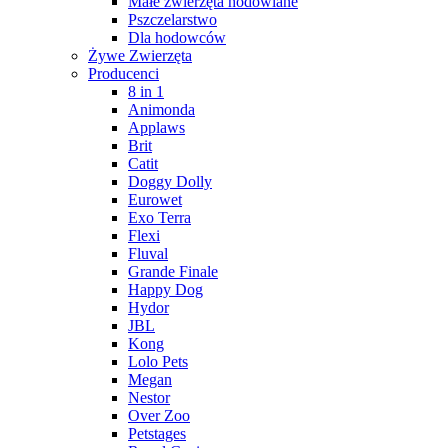
Małe zwierzęta hodowlane
Pszczelarstwo
Dla hodowców
Żywe Zwierzęta
Producenci
8 in 1
Animonda
Applaws
Brit
Catit
Doggy Dolly
Eurowet
Exo Terra
Flexi
Fluval
Grande Finale
Happy Dog
Hydor
JBL
Kong
Lolo Pets
Megan
Nestor
Over Zoo
Petstages