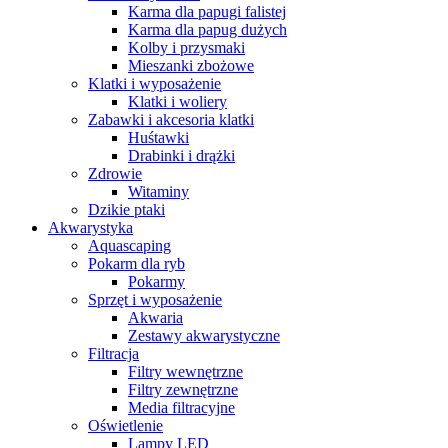
Karma dla papugi falistej
Karma dla papug dużych
Kolby i przysmaki
Mieszanki zbożowe
Klatki i wyposażenie
Klatki i woliery
Zabawki i akcesoria klatki
Huśtawki
Drabinki i drążki
Zdrowie
Witaminy
Dzikie ptaki
Akwarystyka
Aquascaping
Pokarm dla ryb
Pokarmy
Sprzęt i wyposażenie
Akwaria
Zestawy akwarystyczne
Filtracja
Filtry wewnętrzne
Filtry zewnętrzne
Media filtracyjne
Oświetlenie
Lampy LED