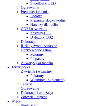
Świetlówki LED
Ogrzewanie
Preparaty i chemia
Podłoża
Preparaty słodkowodne
Nawozy dla roślin
CO2 i nawożenie
Zestawy CO2
Dyfuzory CO2
Dekoracje
Rośliny żywe i sztuczne
Oczko wodne i staw
Pokarmy
Preparaty
Akwarystyka morska
Terrarystyka
Żywienie i witaminy
Pokarmy
Witaminy i Suplementy
Terraria
Ogrzewanie
Dekoracje i aranżacja
Zdrowie i higiena
Więcej
Strefa VET