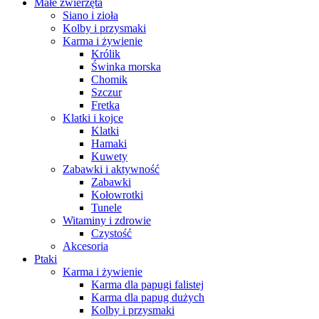
Małe zwierzęta
Siano i zioła
Kolby i przysmaki
Karma i żywienie
Królik
Świnka morska
Chomik
Szczur
Fretka
Klatki i kojce
Klatki
Hamaki
Kuwety
Zabawki i aktywność
Zabawki
Kołowrotki
Tunele
Witaminy i zdrowie
Czystość
Akcesoria
Ptaki
Karma i żywienie
Karma dla papugi falistej
Karma dla papug dużych
Kolby i przysmaki