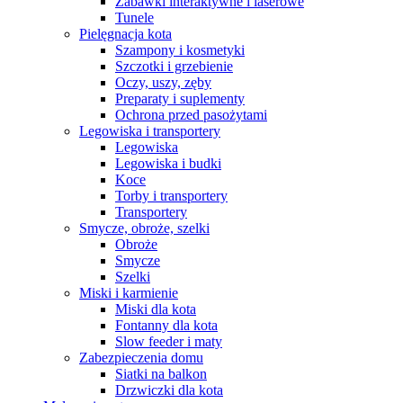
Zabawki interaktywne i laserowe
Tunele
Pielęgnacja kota
Szampony i kosmetyki
Szczotki i grzebienie
Oczy, uszy, zęby
Preparaty i suplementy
Ochrona przed pasożytami
Legowiska i transportery
Legowiska
Legowiska i budki
Koce
Torby i transportery
Transportery
Smycze, obroże, szelki
Obroże
Smycze
Szelki
Miski i karmienie
Miski dla kota
Fontanny dla kota
Slow feeder i maty
Zabezpieczenia domu
Siatki na balkon
Drzwiczki dla kota