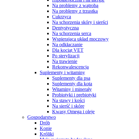
Na problemy z wątrobą
Na problemy z trzustką
Cukrzyca
Na schorzenia skóry i sierści
Dentystyczna
Na schorzenia serca
Wspierająca układ moczowy
Na odkłaczanie
Dla kociąt VET
Po sterylizacji
Na trawienie
Rekonwalescencja
Suplementy i witaminy
Suplementy dla psa
Suplementy dla kota
Witaminy i minerały
Probiotyki i prebiotyki
Na stawy i kości
Na sierść i skórę
Kwasy Omega i oleje
Gospodarstwo
Drób
Konie
Króliki