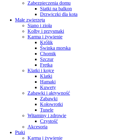
Zabezpieczenia domu
Siatki na balkon
Drzwiczki dla kota
Małe zwierzęta
Siano i zioła
Kolby i przysmaki
Karma i żywienie
Królik
Świnka morska
Chomik
Szczur
Fretka
Klatki i kojce
Klatki
Hamaki
Kuwety
Zabawki i aktywność
Zabawki
Kołowrotki
Tunele
Witaminy i zdrowie
Czystość
Akcesoria
Ptaki
Karma i żywienie