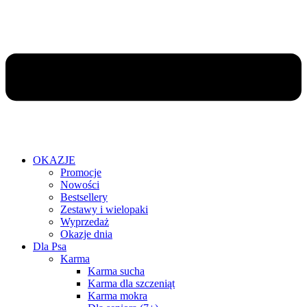
OKAZJE
Promocje
Nowości
Bestsellery
Zestawy i wielopaki
Wyprzedaż
Okazje dnia
Dla Psa
Karma
Karma sucha
Karma dla szczeniąt
Karma mokra