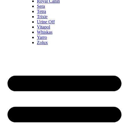
Royal Canin
Sera
Tetra
Trixie
Urine Off
Vitapol
Whiskas
Yarro
Zolux