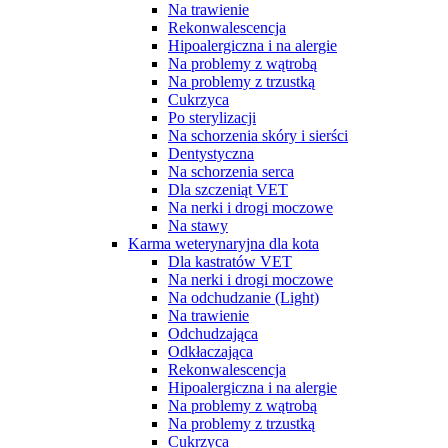
Na trawienie
Rekonwalescencja
Hipoalergiczna i na alergie
Na problemy z wątrobą
Na problemy z trzustką
Cukrzyca
Po sterylizacji
Na schorzenia skóry i sierści
Dentystyczna
Na schorzenia serca
Dla szczeniąt VET
Na nerki i drogi moczowe
Na stawy
Karma weterynaryjna dla kota
Dla kastratów VET
Na nerki i drogi moczowe
Na odchudzanie (Light)
Na trawienie
Odchudzająca
Odkłaczająca
Rekonwalescencja
Hipoalergiczna i na alergie
Na problemy z wątrobą
Na problemy z trzustką
Cukrzyca