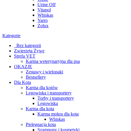
Urine Off
Vitapol
Whiskas
Yarro
Zolux
Kategorie
_Bez kategorii
Zwierzęta Żywe
Strefa VET
Karma weterynaryjna dla psa
OKAZJE
Zestawy i wielopaki
Bestsellery
Dla Kota
Karma dla kotów
Legowiska i transportery
Torby i transportery
Legowiska
Karma dla kota
Karma mokra dla kota
Whiskas
Pielęgnacja kota
Szampony i kosmetyki