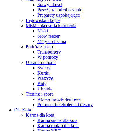
Stawy i kości
Pasożyty i odrobaczanie
Preparaty uspokajające
Legowiska i kojce
Miski i akcesoria karmienia
Miski
Slow feeder
Maty do lizania
Podróż z psem
Transportery
W podróży
Ubranka i moda
Swetry
Kurtki
Płaszcze
Buty
Ubranka
Trening i sport
Akcesoria szkoleniowe
Pomoce do szkolenia i tresury
Dla Kota
Karma dla kota
Karma sucha dla kota
Karma mokra dla kota
Karma VET