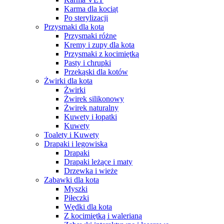
Karma dla kociąt
Po sterylizacji
Przysmaki dla kota
Przysmaki różne
Kremy i zupy dla kota
Przysmaki z kocimiętką
Pasty i chrupki
Przekąski dla kotów
Żwirki dla kota
Żwirki
Żwirek silikonowy
Żwirek naturalny
Kuwety i łopatki
Kuwety
Toalety i Kuwety
Drapaki i legowiska
Drapaki
Drapaki leżące i maty
Drzewka i wieże
Zabawki dla kota
Myszki
Piłeczki
Wędki dla kota
Z kocimiętką i walerianą