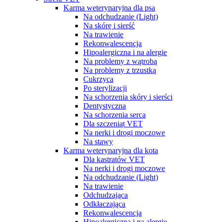
Karma weterynaryjna dla psa
Na odchudzanie (Light)
Na skórę i sierść
Na trawienie
Rekonwalescencja
Hipoalergiczna i na alergie
Na problemy z wątrobą
Na problemy z trzustką
Cukrzyca
Po sterylizacji
Na schorzenia skóry i sierści
Dentystyczna
Na schorzenia serca
Dla szczeniąt VET
Na nerki i drogi moczowe
Na stawy
Karma weterynaryjna dla kota
Dla kastratów VET
Na nerki i drogi moczowe
Na odchudzanie (Light)
Na trawienie
Odchudzająca
Odkłaczająca
Rekonwalescencja
Hipoalergiczna i na alergie