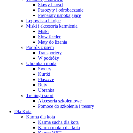
Stawy i kości
Pasożyty i odrobaczanie
Preparaty uspokajające
Legowiska i kojce
Miski i akcesoria karmienia
Miski
Slow feeder
Maty do lizania
Podróż z psem
Transportery
W podróży
Ubranka i moda
Swetry
Kurtki
Płaszcze
Buty
Ubranka
Trening i sport
Akcesoria szkoleniowe
Pomoce do szkolenia i tresury
Dla Kota
Karma dla kota
Karma sucha dla kota
Karma mokra dla kota
Karma VET