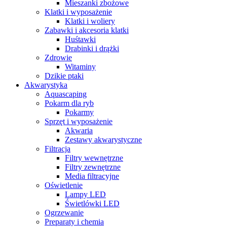
Mieszanki zbożowe
Klatki i wyposażenie
Klatki i woliery
Zabawki i akcesoria klatki
Huśtawki
Drabinki i drążki
Zdrowie
Witaminy
Dzikie ptaki
Akwarystyka
Aquascaping
Pokarm dla ryb
Pokarmy
Sprzęt i wyposażenie
Akwaria
Zestawy akwarystyczne
Filtracja
Filtry wewnętrzne
Filtry zewnętrzne
Media filtracyjne
Oświetlenie
Lampy LED
Świetlówki LED
Ogrzewanie
Preparaty i chemia