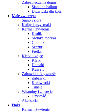
Zabezpieczenia domu
Siatki na balkon
Drzwiczki dla kota
Małe zwierzęta
Siano i zioła
Kolby i przysmaki
Karma i żywienie
Królik
Świnka morska
Chomik
Szczur
Fretka
Klatki i kojce
Klatki
Hamaki
Kuwety
Zabawki i aktywność
Zabawki
Kołowrotki
Tunele
Witaminy i zdrowie
Czystość
Akcesoria
Ptaki
Karma i żywienie