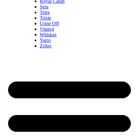
Royal Canin
Sera
Tetra
Trixie
Urine Off
Vitapol
Whiskas
Yarro
Zolux