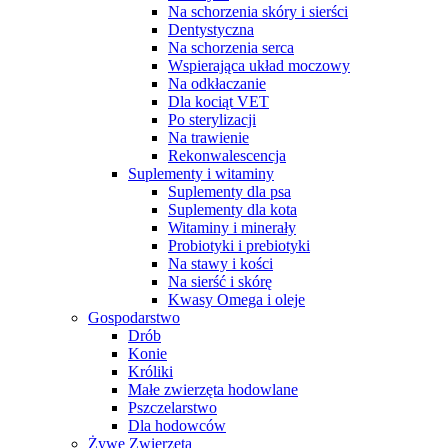
Na schorzenia skóry i sierści
Dentystyczna
Na schorzenia serca
Wspierająca układ moczowy
Na odkłaczanie
Dla kociąt VET
Po sterylizacji
Na trawienie
Rekonwalescencja
Suplementy i witaminy
Suplementy dla psa
Suplementy dla kota
Witaminy i minerały
Probiotyki i prebiotyki
Na stawy i kości
Na sierść i skórę
Kwasy Omega i oleje
Gospodarstwo
Drób
Konie
Króliki
Małe zwierzęta hodowlane
Pszczelarstwo
Dla hodowców
Żywe Zwierzęta