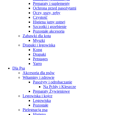
Preparaty i suplementy
Ochrona przed pasożytami
Oczy, uszy, zęby
Czystość
Higiena jamy ustnej
Szczotki i grzebienie
Pozostałe akcesoria
Zabawki dla kota
Myszki
Drapaki i legowiska
Kong
Drapaki
Petstages
Yarro
Dla Psa
Akcesoria dla psów
Witaminy i zdrowie
Pasożyty i odrobaczanie
Na Pchły i Kleszcze
Preparaty Żywieniowe
Legowiska i kojce
Legowiska
Pozostałe
Pielęgnacja psa
Higiena