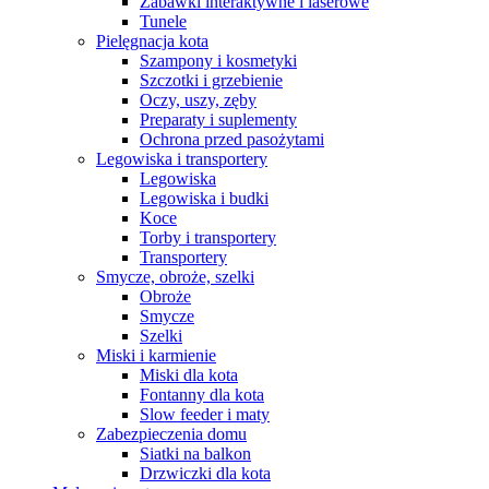
Zabawki interaktywne i laserowe
Tunele
Pielęgnacja kota
Szampony i kosmetyki
Szczotki i grzebienie
Oczy, uszy, zęby
Preparaty i suplementy
Ochrona przed pasożytami
Legowiska i transportery
Legowiska
Legowiska i budki
Koce
Torby i transportery
Transportery
Smycze, obroże, szelki
Obroże
Smycze
Szelki
Miski i karmienie
Miski dla kota
Fontanny dla kota
Slow feeder i maty
Zabezpieczenia domu
Siatki na balkon
Drzwiczki dla kota