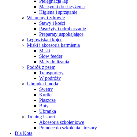
Pielęgnacja łap
Maszynki do strzyżenia
Higiena i sprzątanie
Witaminy i zdrowie
Stawy i kości
Pasożyty i odrobaczanie
Preparaty uspokajające
Legowiska i kojce
Miski i akcesoria karmienia
Miski
Slow feeder
Maty do lizania
Podróż z psem
Transportery
W podróży
Ubranka i moda
Swetry
Kurtki
Płaszcze
Buty
Ubranka
Trening i sport
Akcesoria szkoleniowe
Pomoce do szkolenia i tresury
Dla Kota