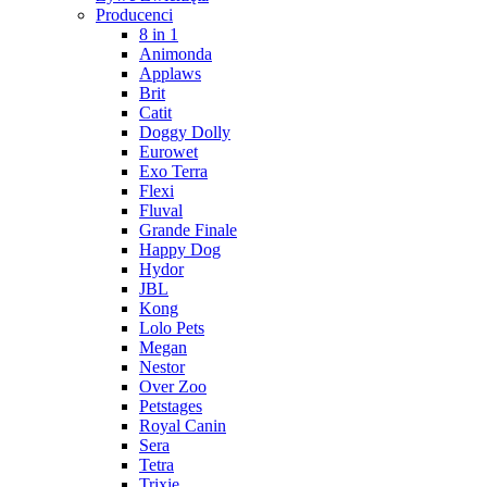
Producenci
8 in 1
Animonda
Applaws
Brit
Catit
Doggy Dolly
Eurowet
Exo Terra
Flexi
Fluval
Grande Finale
Happy Dog
Hydor
JBL
Kong
Lolo Pets
Megan
Nestor
Over Zoo
Petstages
Royal Canin
Sera
Tetra
Trixie