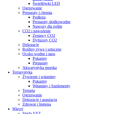
Świetlówki LED
Ogrzewanie
Preparaty i chemia
Podłoża
Preparaty słodkowodne
Nawozy dla roślin
CO2 i nawożenie
Zestawy CO2
Dyfuzory CO2
Dekoracje
Rośliny żywe i sztuczne
Oczko wodne i staw
Pokarmy
Preparaty
Akwarystyka morska
Terrarystyka
Żywienie i witaminy
Pokarmy
Witaminy i Suplementy
Terraria
Ogrzewanie
Dekoracje i aranżacja
Zdrowie i higiena
Więcej
Strefa VET