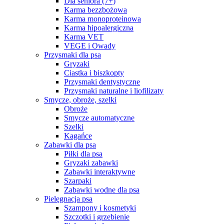
Dla seniora (7+)
Karma bezzbożowa
Karma monoproteinowa
Karma hipoalergiczna
Karma VET
VEGE i Owady
Przysmaki dla psa
Gryzaki
Ciastka i biszkopty
Przysmaki dentystyczne
Przysmaki naturalne i liofilizaty
Smycze, obroże, szelki
Obroże
Smycze automatyczne
Szelki
Kagańce
Zabawki dla psa
Piłki dla psa
Gryzaki zabawki
Zabawki interaktywne
Szarpaki
Zabawki wodne dla psa
Pielęgnacja psa
Szampony i kosmetyki
Szczotki i grzebienie