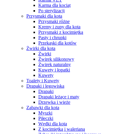
Karma dla kociąt
Po sterylizacji
Przysmaki dla kota
Przysmaki różne
Kremy i zupy dla kota
Przysmaki z kocimiętką
Pasty i chrupki
Przekąski dla kotów
Żwirki dla kota
Żwirki
Żwirek silikonowy
Żwirek naturalny
Kuwety i łopatki
Kuwety
Toalety i Kuwety
Drapaki i legowiska
Drapaki
Drapaki leżące i maty
Drzewka i wieże
Zabawki dla kota
Myszki
Piłeczki
Wędki dla kota
Z kocimiętką i walerianą