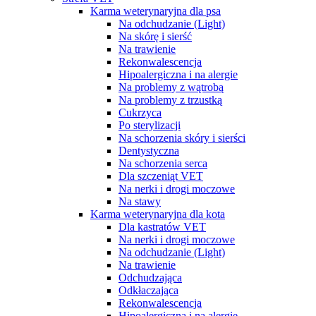
Karma weterynaryjna dla psa
Na odchudzanie (Light)
Na skórę i sierść
Na trawienie
Rekonwalescencja
Hipoalergiczna i na alergie
Na problemy z wątrobą
Na problemy z trzustką
Cukrzyca
Po sterylizacji
Na schorzenia skóry i sierści
Dentystyczna
Na schorzenia serca
Dla szczeniąt VET
Na nerki i drogi moczowe
Na stawy
Karma weterynaryjna dla kota
Dla kastratów VET
Na nerki i drogi moczowe
Na odchudzanie (Light)
Na trawienie
Odchudzająca
Odkłaczająca
Rekonwalescencja
Hipoalergiczna i na alergie