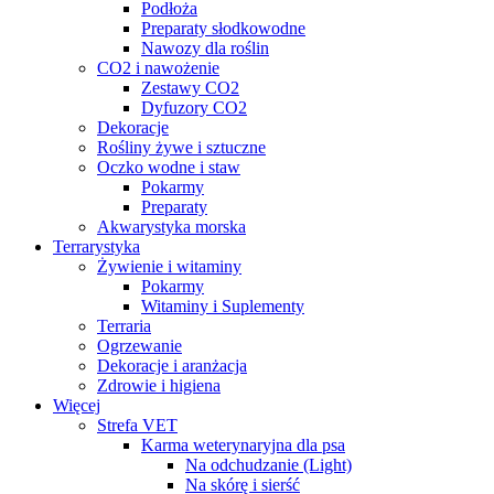
Podłoża
Preparaty słodkowodne
Nawozy dla roślin
CO2 i nawożenie
Zestawy CO2
Dyfuzory CO2
Dekoracje
Rośliny żywe i sztuczne
Oczko wodne i staw
Pokarmy
Preparaty
Akwarystyka morska
Terrarystyka
Żywienie i witaminy
Pokarmy
Witaminy i Suplementy
Terraria
Ogrzewanie
Dekoracje i aranżacja
Zdrowie i higiena
Więcej
Strefa VET
Karma weterynaryjna dla psa
Na odchudzanie (Light)
Na skórę i sierść