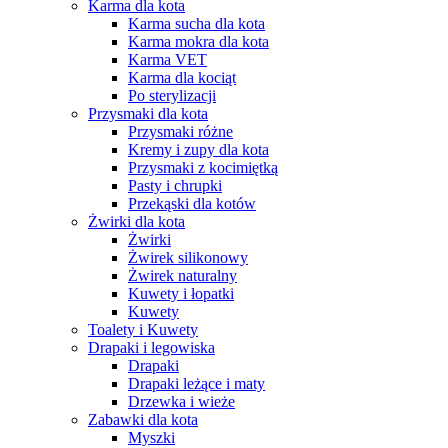
Karma dla kota
Karma sucha dla kota
Karma mokra dla kota
Karma VET
Karma dla kociąt
Po sterylizacji
Przysmaki dla kota
Przysmaki różne
Kremy i zupy dla kota
Przysmaki z kocimiętką
Pasty i chrupki
Przekąski dla kotów
Żwirki dla kota
Żwirki
Żwirek silikonowy
Żwirek naturalny
Kuwety i łopatki
Kuwety
Toalety i Kuwety
Drapaki i legowiska
Drapaki
Drapaki leżące i maty
Drzewka i wieże
Zabawki dla kota
Myszki