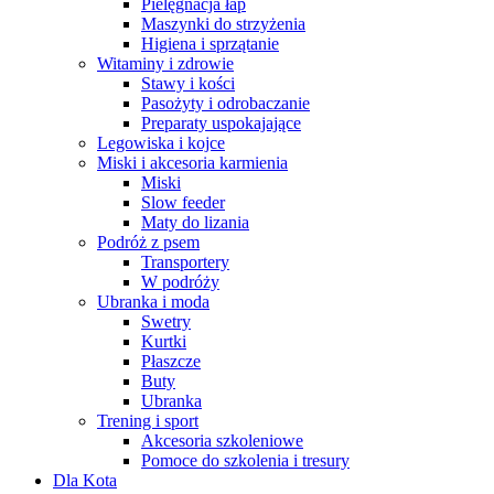
Pielęgnacja łap
Maszynki do strzyżenia
Higiena i sprzątanie
Witaminy i zdrowie
Stawy i kości
Pasożyty i odrobaczanie
Preparaty uspokajające
Legowiska i kojce
Miski i akcesoria karmienia
Miski
Slow feeder
Maty do lizania
Podróż z psem
Transportery
W podróży
Ubranka i moda
Swetry
Kurtki
Płaszcze
Buty
Ubranka
Trening i sport
Akcesoria szkoleniowe
Pomoce do szkolenia i tresury
Dla Kota