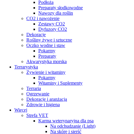
Podłoża
Preparaty słodkowodne
Nawozy dla roślin
CO2 i nawożenie
Zestawy CO2
Dyfuzory CO2
Dekoracje
Rośliny żywe i sztuczne
Oczko wodne i staw
Pokarmy
Preparaty
Akwarystyka morska
Terrarystyka
Żywienie i witaminy
Pokarmy
Witaminy i Suplementy
Terraria
Ogrzewanie
Dekoracje i aranżacja
Zdrowie i higiena
Więcej
Strefa VET
Karma weterynaryjna dla psa
Na odchudzanie (Light)
Na skórę i sierść