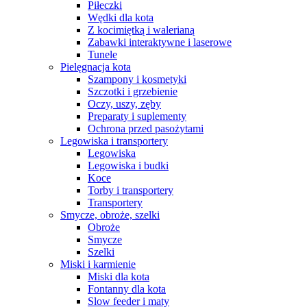
Piłeczki
Wędki dla kota
Z kocimiętką i walerianą
Zabawki interaktywne i laserowe
Tunele
Pielęgnacja kota
Szampony i kosmetyki
Szczotki i grzebienie
Oczy, uszy, zęby
Preparaty i suplementy
Ochrona przed pasożytami
Legowiska i transportery
Legowiska
Legowiska i budki
Koce
Torby i transportery
Transportery
Smycze, obroże, szelki
Obroże
Smycze
Szelki
Miski i karmienie
Miski dla kota
Fontanny dla kota
Slow feeder i maty