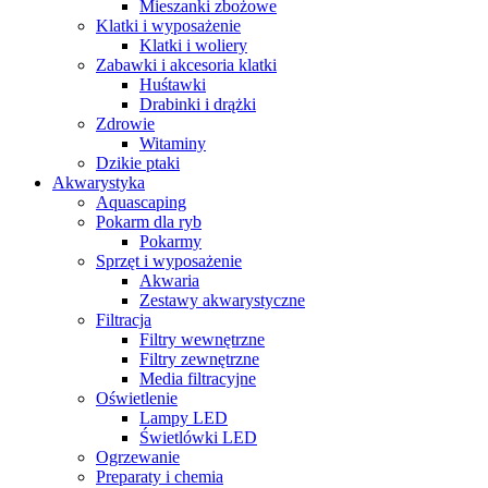
Mieszanki zbożowe
Klatki i wyposażenie
Klatki i woliery
Zabawki i akcesoria klatki
Huśtawki
Drabinki i drążki
Zdrowie
Witaminy
Dzikie ptaki
Akwarystyka
Aquascaping
Pokarm dla ryb
Pokarmy
Sprzęt i wyposażenie
Akwaria
Zestawy akwarystyczne
Filtracja
Filtry wewnętrzne
Filtry zewnętrzne
Media filtracyjne
Oświetlenie
Lampy LED
Świetlówki LED
Ogrzewanie
Preparaty i chemia