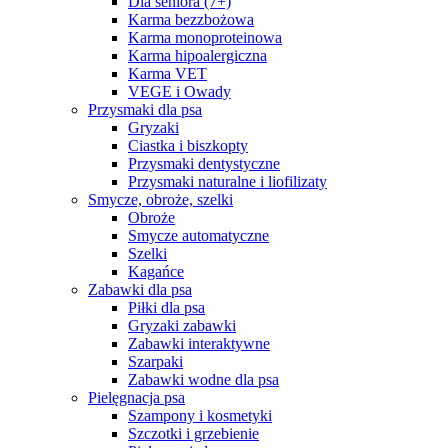
Dla seniora (7+)
Karma bezzbożowa
Karma monoproteinowa
Karma hipoalergiczna
Karma VET
VEGE i Owady
Przysmaki dla psa
Gryzaki
Ciastka i biszkopty
Przysmaki dentystyczne
Przysmaki naturalne i liofilizaty
Smycze, obroże, szelki
Obroże
Smycze automatyczne
Szelki
Kagańce
Zabawki dla psa
Piłki dla psa
Gryzaki zabawki
Zabawki interaktywne
Szarpaki
Zabawki wodne dla psa
Pielęgnacja psa
Szampony i kosmetyki
Szczotki i grzebienie