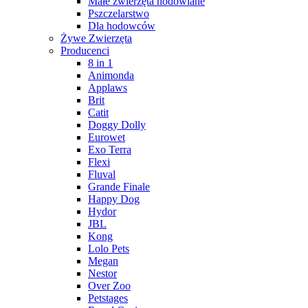
Małe zwierzęta hodowlane
Pszczelarstwo
Dla hodowców
Żywe Zwierzęta
Producenci
8 in 1
Animonda
Applaws
Brit
Catit
Doggy Dolly
Eurowet
Exo Terra
Flexi
Fluval
Grande Finale
Happy Dog
Hydor
JBL
Kong
Lolo Pets
Megan
Nestor
Over Zoo
Petstages