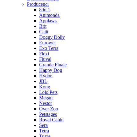
Producenci
8 in 1
Animonda
Applaws
Brit
Catit
Doggy Dolly
Eurowet
Exo Terra
Flexi
Fluval
Grande Finale
Happy Dog
Hydor
JBL
Kong
Lolo Pets
Megan
Nestor
Over Zoo
Petstages
Royal Canin
Sera
Tetra
Trixie