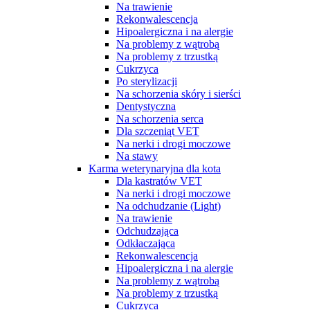
Na trawienie
Rekonwalescencja
Hipoalergiczna i na alergie
Na problemy z wątrobą
Na problemy z trzustką
Cukrzyca
Po sterylizacji
Na schorzenia skóry i sierści
Dentystyczna
Na schorzenia serca
Dla szczeniąt VET
Na nerki i drogi moczowe
Na stawy
Karma weterynaryjna dla kota
Dla kastratów VET
Na nerki i drogi moczowe
Na odchudzanie (Light)
Na trawienie
Odchudzająca
Odkłaczająca
Rekonwalescencja
Hipoalergiczna i na alergie
Na problemy z wątrobą
Na problemy z trzustką
Cukrzyca