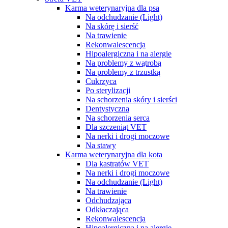
Karma weterynaryjna dla psa
Na odchudzanie (Light)
Na skórę i sierść
Na trawienie
Rekonwalescencja
Hipoalergiczna i na alergie
Na problemy z wątrobą
Na problemy z trzustką
Cukrzyca
Po sterylizacji
Na schorzenia skóry i sierści
Dentystyczna
Na schorzenia serca
Dla szczeniąt VET
Na nerki i drogi moczowe
Na stawy
Karma weterynaryjna dla kota
Dla kastratów VET
Na nerki i drogi moczowe
Na odchudzanie (Light)
Na trawienie
Odchudzająca
Odkłaczająca
Rekonwalescencja
Hipoalergiczna i na alergie