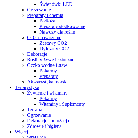
Świetlówki LED
Ogrzewanie
Preparaty i chemia
Podłoża
Preparaty słodkowodne
Nawozy dla roślin
CO2 i nawożenie
Zestawy CO2
Dyfuzory CO2
Dekoracje
Rośliny żywe i sztuczne
Oczko wodne i staw
Pokarmy
Preparaty
Akwarystyka morska
Terrarystyka
Żywienie i witaminy
Pokarmy
Witaminy i Suplementy
Terraria
Ogrzewanie
Dekoracje i aranżacja
Zdrowie i higiena
Więcej
Strefa VET