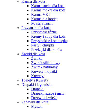
Karma dla kota
Karma sucha dla kota
Karma mokra dla kota
Karma VET
Karma dla kociąt
Po sterylizacji
Przysmaki dla kota
Przysmaki różne
Kremy i zupy dla kota
Przysmaki z kocimiętką
Pasty i chrupki
Przekąski dla kotów
Żwirki dla kota
Żwirki
Żwirek silikonowy
Żwirek naturalny
Kuwety i łopatki
Kuwety
Toalety i Kuwety
Drapaki i legowiska
Drapaki
Drapaki leżące i maty
Drzewka i wieże
Zabawki dla kota
Myszki