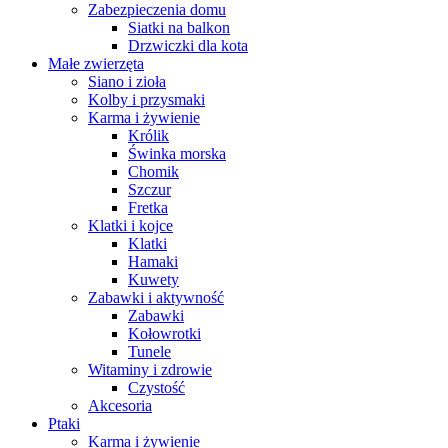
Zabezpieczenia domu
Siatki na balkon
Drzwiczki dla kota
Małe zwierzęta
Siano i zioła
Kolby i przysmaki
Karma i żywienie
Królik
Świnka morska
Chomik
Szczur
Fretka
Klatki i kojce
Klatki
Hamaki
Kuwety
Zabawki i aktywność
Zabawki
Kołowrotki
Tunele
Witaminy i zdrowie
Czystość
Akcesoria
Ptaki
Karma i żywienie