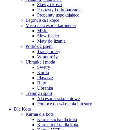
Stawy i kości
Pasożyty i odrobaczanie
Preparaty uspokajające
Legowiska i kojce
Miski i akcesoria karmienia
Miski
Slow feeder
Maty do lizania
Podróż z psem
Transportery
W podróży
Ubranka i moda
Swetry
Kurtki
Płaszcze
Buty
Ubranka
Trening i sport
Akcesoria szkoleniowe
Pomoce do szkolenia i tresury
Dla Kota
Karma dla kota
Karma sucha dla kota
Karma mokra dla kota
Karma VET