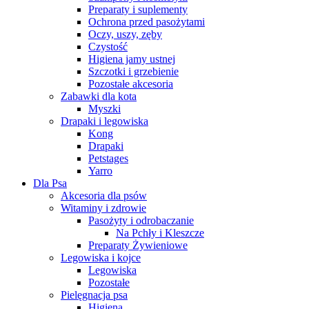
Preparaty i suplementy
Ochrona przed pasożytami
Oczy, uszy, zęby
Czystość
Higiena jamy ustnej
Szczotki i grzebienie
Pozostałe akcesoria
Zabawki dla kota
Myszki
Drapaki i legowiska
Kong
Drapaki
Petstages
Yarro
Dla Psa
Akcesoria dla psów
Witaminy i zdrowie
Pasożyty i odrobaczanie
Na Pchły i Kleszcze
Preparaty Żywieniowe
Legowiska i kojce
Legowiska
Pozostałe
Pielęgnacja psa
Higiena