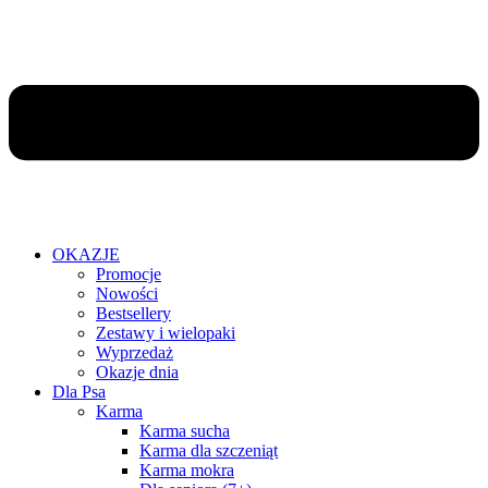
OKAZJE
Promocje
Nowości
Bestsellery
Zestawy i wielopaki
Wyprzedaż
Okazje dnia
Dla Psa
Karma
Karma sucha
Karma dla szczeniąt
Karma mokra