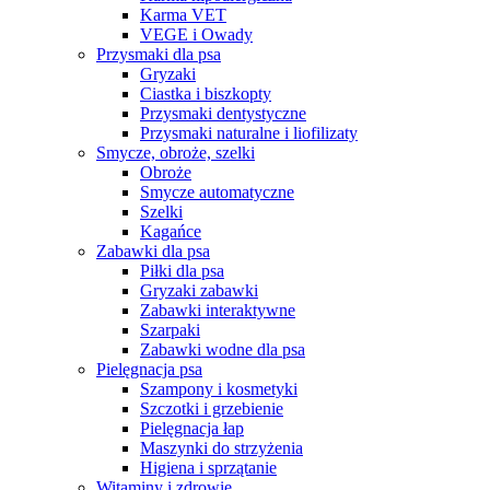
Karma VET
VEGE i Owady
Przysmaki dla psa
Gryzaki
Ciastka i biszkopty
Przysmaki dentystyczne
Przysmaki naturalne i liofilizaty
Smycze, obroże, szelki
Obroże
Smycze automatyczne
Szelki
Kagańce
Zabawki dla psa
Piłki dla psa
Gryzaki zabawki
Zabawki interaktywne
Szarpaki
Zabawki wodne dla psa
Pielęgnacja psa
Szampony i kosmetyki
Szczotki i grzebienie
Pielęgnacja łap
Maszynki do strzyżenia
Higiena i sprzątanie
Witaminy i zdrowie