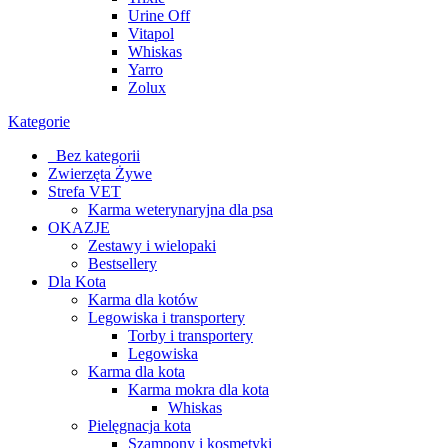
Urine Off
Vitapol
Whiskas
Yarro
Zolux
Kategorie
_Bez kategorii
Zwierzęta Żywe
Strefa VET
Karma weterynaryjna dla psa
OKAZJE
Zestawy i wielopaki
Bestsellery
Dla Kota
Karma dla kotów
Legowiska i transportery
Torby i transportery
Legowiska
Karma dla kota
Karma mokra dla kota
Whiskas
Pielęgnacja kota
Szampony i kosmetyki