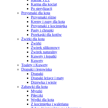
Karma dla kociąt
Po sterylizacji
Przysmaki dla kota
Przysmaki różne
Kremy i zupy dla kota
Przysmaki z kocimiętką
Pasty i chrupki
Przekąski dla kotów
Żwirki dla kota
Żwirki
Żwirek silikonowy
Żwirek naturalny
Kuwety i łopatki
Kuwety
Toalety i Kuwety
Drapaki i legowiska
Drapaki
Drapaki leżące i maty
Drzewka i wieże
Zabawki dla kota
Myszki
Piłeczki
Wędki dla kota
Z kocimiętką i walerianą