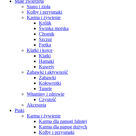
Małe zwierzęta
Siano i zioła
Kolby i przysmaki
Karma i żywienie
Królik
Świnka morska
Chomik
Szczur
Fretka
Klatki i kojce
Klatki
Hamaki
Kuwety
Zabawki i aktywność
Zabawki
Kołowrotki
Tunele
Witaminy i zdrowie
Czystość
Akcesoria
Ptaki
Karma i żywienie
Karma dla papugi falistej
Karma dla papug dużych
Kolby i przysmaki