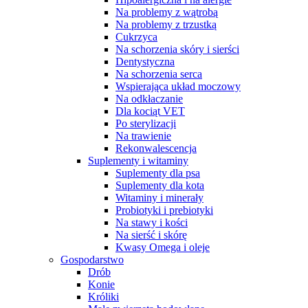
Na problemy z wątrobą
Na problemy z trzustką
Cukrzyca
Na schorzenia skóry i sierści
Dentystyczna
Na schorzenia serca
Wspierająca układ moczowy
Na odkłaczanie
Dla kociąt VET
Po sterylizacji
Na trawienie
Rekonwalescencja
Suplementy i witaminy
Suplementy dla psa
Suplementy dla kota
Witaminy i minerały
Probiotyki i prebiotyki
Na stawy i kości
Na sierść i skórę
Kwasy Omega i oleje
Gospodarstwo
Drób
Konie
Króliki