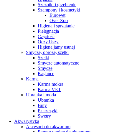
Szczotki i grzebienie
Szampony i kosmetyki
Eurowet
Over Zoo
Higiena i sprzątanie
Pielęgnacja
Czystość
Oczy Uszy
Higiena jamy ustnej
Smycze, obroże, szelki
Szelki
Smycze automatyczne
Smycze
Kagańce
Karma
Karma mokra
Karma VET
Ubranka i moda
Ubranka
Buty
Płaszczyki
Swetry
Akwarystyka
Akcesoria do akwarium
Pompy wodne do akwarium