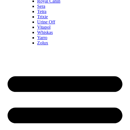
Royal Canin
Sera
Tetra
Trixie
Urine Off
Vitapol
Whiskas
Yarro
Zolux