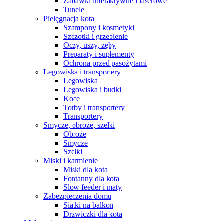
Zabawki interaktywne i laserowe
Tunele
Pielęgnacja kota
Szampony i kosmetyki
Szczotki i grzebienie
Oczy, uszy, zęby
Preparaty i suplementy
Ochrona przed pasożytami
Legowiska i transportery
Legowiska
Legowiska i budki
Koce
Torby i transportery
Transportery
Smycze, obroże, szelki
Obroże
Smycze
Szelki
Miski i karmienie
Miski dla kota
Fontanny dla kota
Slow feeder i maty
Zabezpieczenia domu
Siatki na balkon
Drzwiczki dla kota