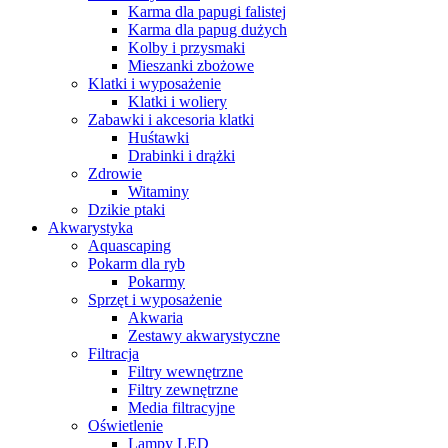
Karma dla papugi falistej
Karma dla papug dużych
Kolby i przysmaki
Mieszanki zbożowe
Klatki i wyposażenie
Klatki i woliery
Zabawki i akcesoria klatki
Huśtawki
Drabinki i drążki
Zdrowie
Witaminy
Dzikie ptaki
Akwarystyka
Aquascaping
Pokarm dla ryb
Pokarmy
Sprzęt i wyposażenie
Akwaria
Zestawy akwarystyczne
Filtracja
Filtry wewnętrzne
Filtry zewnętrzne
Media filtracyjne
Oświetlenie
Lampy LED