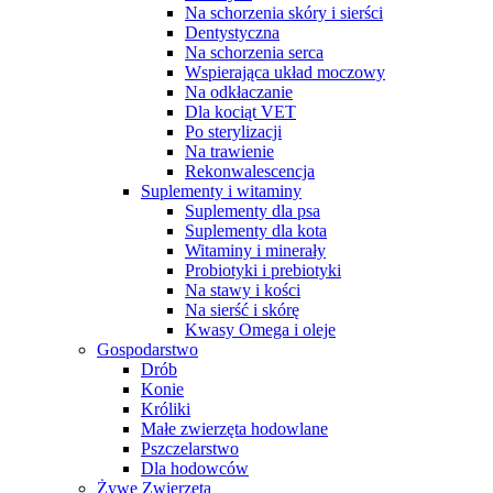
Na schorzenia skóry i sierści
Dentystyczna
Na schorzenia serca
Wspierająca układ moczowy
Na odkłaczanie
Dla kociąt VET
Po sterylizacji
Na trawienie
Rekonwalescencja
Suplementy i witaminy
Suplementy dla psa
Suplementy dla kota
Witaminy i minerały
Probiotyki i prebiotyki
Na stawy i kości
Na sierść i skórę
Kwasy Omega i oleje
Gospodarstwo
Drób
Konie
Króliki
Małe zwierzęta hodowlane
Pszczelarstwo
Dla hodowców
Żywe Zwierzęta