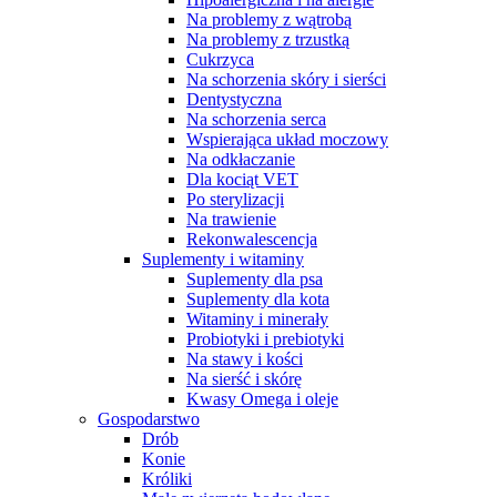
Na problemy z wątrobą
Na problemy z trzustką
Cukrzyca
Na schorzenia skóry i sierści
Dentystyczna
Na schorzenia serca
Wspierająca układ moczowy
Na odkłaczanie
Dla kociąt VET
Po sterylizacji
Na trawienie
Rekonwalescencja
Suplementy i witaminy
Suplementy dla psa
Suplementy dla kota
Witaminy i minerały
Probiotyki i prebiotyki
Na stawy i kości
Na sierść i skórę
Kwasy Omega i oleje
Gospodarstwo
Drób
Konie
Króliki