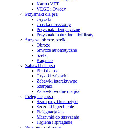
Karma VET
VEGE i Owady
Przysmaki dla psa
Gryzaki
Ciastka i biszkopty
Przysmaki dentystyczne
Przysmaki naturalne i liofilizaty
Smycze, obroże, szelki
Obroże
Smycze automatyczne
Szelki
Kagańce
Zabawki dla psa
Piłki dla psa
Gryzaki zabawki
Zabawki interaktywne
Szarpaki
Zabawki wodne dla psa
Pielęgnacja psa
Szampony i kosmetyki
Szczotki i grzebienie
Pielęgnacja łap
Maszynki do strzyżenia
Higiena i sprzątanie
Witaminy i zdrowie