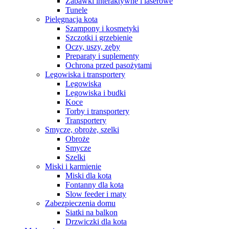
Zabawki interaktywne i laserowe
Tunele
Pielęgnacja kota
Szampony i kosmetyki
Szczotki i grzebienie
Oczy, uszy, zęby
Preparaty i suplementy
Ochrona przed pasożytami
Legowiska i transportery
Legowiska
Legowiska i budki
Koce
Torby i transportery
Transportery
Smycze, obroże, szelki
Obroże
Smycze
Szelki
Miski i karmienie
Miski dla kota
Fontanny dla kota
Slow feeder i maty
Zabezpieczenia domu
Siatki na balkon
Drzwiczki dla kota