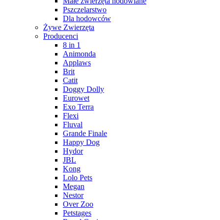
Małe zwierzęta hodowlane
Pszczelarstwo
Dla hodowców
Żywe Zwierzęta
Producenci
8 in 1
Animonda
Applaws
Brit
Catit
Doggy Dolly
Eurowet
Exo Terra
Flexi
Fluval
Grande Finale
Happy Dog
Hydor
JBL
Kong
Lolo Pets
Megan
Nestor
Over Zoo
Petstages