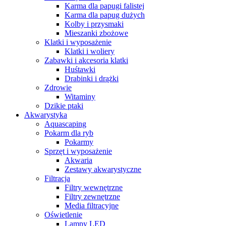
Karma dla papugi falistej
Karma dla papug dużych
Kolby i przysmaki
Mieszanki zbożowe
Klatki i wyposażenie
Klatki i woliery
Zabawki i akcesoria klatki
Huśtawki
Drabinki i drążki
Zdrowie
Witaminy
Dzikie ptaki
Akwarystyka
Aquascaping
Pokarm dla ryb
Pokarmy
Sprzęt i wyposażenie
Akwaria
Zestawy akwarystyczne
Filtracja
Filtry wewnętrzne
Filtry zewnętrzne
Media filtracyjne
Oświetlenie
Lampy LED