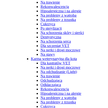
Na trawienie
Rekonwalescencja
Hipoalergiczna i na alergie
Na problemy z wątrobą
Na problemy z trzustką
Cukrzyca
Po sterylizacji
Na schorzenia skóry i sierści
Dentystyczna
Na schorzenia serca
Dla szczeniąt VET
Na nerki i drogi moczowe
Na stawy
Karma weterynaryjna dla kota
Dla kastratów VET
Na nerki i drogi moczowe
Na odchudzanie (Light)
Na trawienie
Odchudzająca
Odkłaczająca
Rekonwalescencja
Hipoalergiczna i na alergie
Na problemy z wątrobą
Na problemy z trzustką
Cukrzyca