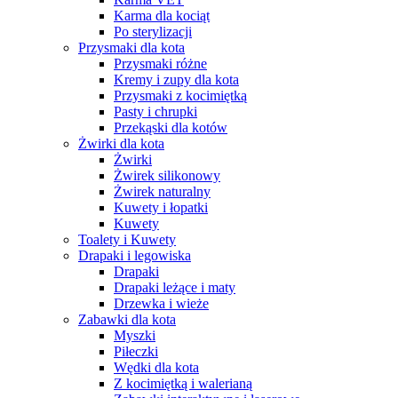
Karma dla kociąt
Po sterylizacji
Przysmaki dla kota
Przysmaki różne
Kremy i zupy dla kota
Przysmaki z kocimiętką
Pasty i chrupki
Przekąski dla kotów
Żwirki dla kota
Żwirki
Żwirek silikonowy
Żwirek naturalny
Kuwety i łopatki
Kuwety
Toalety i Kuwety
Drapaki i legowiska
Drapaki
Drapaki leżące i maty
Drzewka i wieże
Zabawki dla kota
Myszki
Piłeczki
Wędki dla kota
Z kocimiętką i walerianą