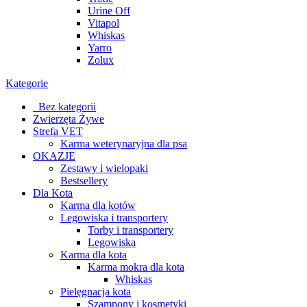
Urine Off
Vitapol
Whiskas
Yarro
Zolux
Kategorie
_Bez kategorii
Zwierzęta Żywe
Strefa VET
Karma weterynaryjna dla psa
OKAZJE
Zestawy i wielopaki
Bestsellery
Dla Kota
Karma dla kotów
Legowiska i transportery
Torby i transportery
Legowiska
Karma dla kota
Karma mokra dla kota
Whiskas
Pielęgnacja kota
Szampony i kosmetyki