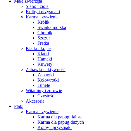
Małe zwierzęta
Siano i zioła
Kolby i przysmaki
Karma i żywienie
Królik
Świnka morska
Chomik
Szczur
Fretka
Klatki i kojce
Klatki
Hamaki
Kuwety
Zabawki i aktywność
Zabawki
Kołowrotki
Tunele
Witaminy i zdrowie
Czystość
Akcesoria
Ptaki
Karma i żywienie
Karma dla papugi falistej
Karma dla papug dużych
Kolby i przysmaki