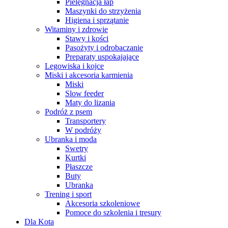
Pielęgnacja łap
Maszynki do strzyżenia
Higiena i sprzątanie
Witaminy i zdrowie
Stawy i kości
Pasożyty i odrobaczanie
Preparaty uspokajające
Legowiska i kojce
Miski i akcesoria karmienia
Miski
Slow feeder
Maty do lizania
Podróż z psem
Transportery
W podróży
Ubranka i moda
Swetry
Kurtki
Płaszcze
Buty
Ubranka
Trening i sport
Akcesoria szkoleniowe
Pomoce do szkolenia i tresury
Dla Kota