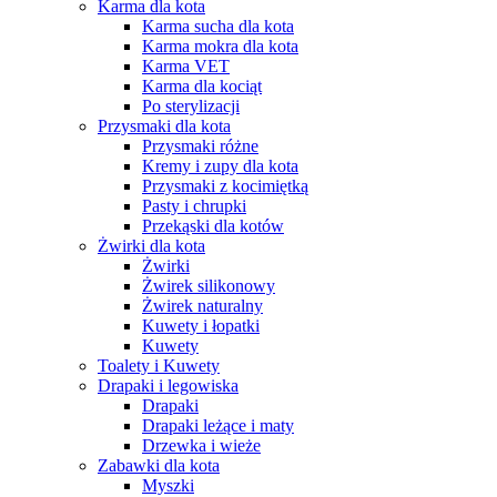
Karma dla kota
Karma sucha dla kota
Karma mokra dla kota
Karma VET
Karma dla kociąt
Po sterylizacji
Przysmaki dla kota
Przysmaki różne
Kremy i zupy dla kota
Przysmaki z kocimiętką
Pasty i chrupki
Przekąski dla kotów
Żwirki dla kota
Żwirki
Żwirek silikonowy
Żwirek naturalny
Kuwety i łopatki
Kuwety
Toalety i Kuwety
Drapaki i legowiska
Drapaki
Drapaki leżące i maty
Drzewka i wieże
Zabawki dla kota
Myszki