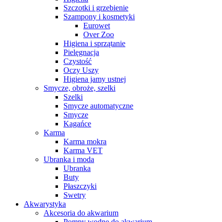
Szczotki i grzebienie
Szampony i kosmetyki
Eurowet
Over Zoo
Higiena i sprzątanie
Pielęgnacja
Czystość
Oczy Uszy
Higiena jamy ustnej
Smycze, obroże, szelki
Szelki
Smycze automatyczne
Smycze
Kagańce
Karma
Karma mokra
Karma VET
Ubranka i moda
Ubranka
Buty
Płaszczyki
Swetry
Akwarystyka
Akcesoria do akwarium
Pompy wodne do akwarium