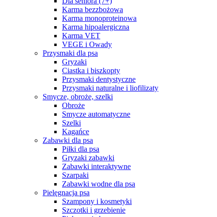
Dla seniora (7+)
Karma bezzbożowa
Karma monoproteinowa
Karma hipoalergiczna
Karma VET
VEGE i Owady
Przysmaki dla psa
Gryzaki
Ciastka i biszkopty
Przysmaki dentystyczne
Przysmaki naturalne i liofilizaty
Smycze, obroże, szelki
Obroże
Smycze automatyczne
Szelki
Kagańce
Zabawki dla psa
Piłki dla psa
Gryzaki zabawki
Zabawki interaktywne
Szarpaki
Zabawki wodne dla psa
Pielęgnacja psa
Szampony i kosmetyki
Szczotki i grzebienie