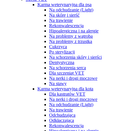
Karma weterynaryjna dla psa
Na odchudzanie (Light)
Na skórę i sierść
Na trawienie
Rekonwalescencja
Hipoalergiczna i na alergie
Na problemy z wątrobą
Na problemy z trzustką
Cukrzyca
Po sterylizacji
Na schorzenia skóry i sierści
Dentystyczna
Na schorzenia serca
Dla szczeniąt VET
Na nerki i drogi moczowe
Na stawy
Karma weterynaryjna dla kota
Dla kastratów VET
Na nerki i drogi moczowe
Na odchudzanie (Light)
Na trawienie
Odchudzająca
Odkłaczająca
Rekonwalescencja
Hipoalergiczna i na alergie