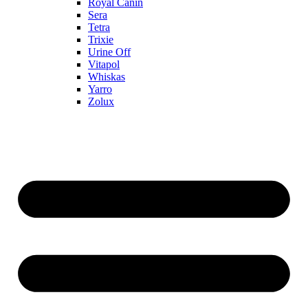
Royal Canin
Sera
Tetra
Trixie
Urine Off
Vitapol
Whiskas
Yarro
Zolux