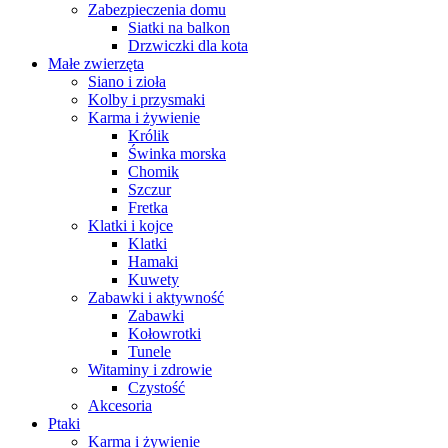
Zabezpieczenia domu
Siatki na balkon
Drzwiczki dla kota
Małe zwierzęta
Siano i zioła
Kolby i przysmaki
Karma i żywienie
Królik
Świnka morska
Chomik
Szczur
Fretka
Klatki i kojce
Klatki
Hamaki
Kuwety
Zabawki i aktywność
Zabawki
Kołowrotki
Tunele
Witaminy i zdrowie
Czystość
Akcesoria
Ptaki
Karma i żywienie