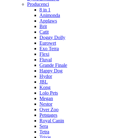
Producenci
8 in 1
Animonda
Applaws
Brit
Catit
Doggy Dolly
Eurowet
Exo Terra
Flexi
Fluval
Grande Finale
Happy Dog
Hydor
JBL
Kong
Lolo Pets
Megan
Nestor
Over Zoo
Petstages
Royal Canin
Sera
Tetra
Trixie