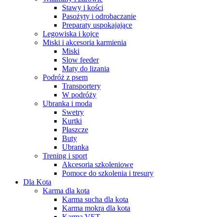
Stawy i kości
Pasożyty i odrobaczanie
Preparaty uspokajające
Legowiska i kojce
Miski i akcesoria karmienia
Miski
Slow feeder
Maty do lizania
Podróż z psem
Transportery
W podróży
Ubranka i moda
Swetry
Kurtki
Płaszcze
Buty
Ubranka
Trening i sport
Akcesoria szkoleniowe
Pomoce do szkolenia i tresury
Dla Kota
Karma dla kota
Karma sucha dla kota
Karma mokra dla kota
Karma VET