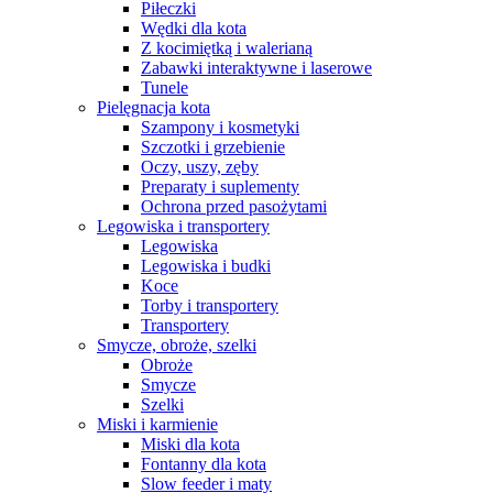
Piłeczki
Wędki dla kota
Z kocimiętką i walerianą
Zabawki interaktywne i laserowe
Tunele
Pielęgnacja kota
Szampony i kosmetyki
Szczotki i grzebienie
Oczy, uszy, zęby
Preparaty i suplementy
Ochrona przed pasożytami
Legowiska i transportery
Legowiska
Legowiska i budki
Koce
Torby i transportery
Transportery
Smycze, obroże, szelki
Obroże
Smycze
Szelki
Miski i karmienie
Miski dla kota
Fontanny dla kota
Slow feeder i maty