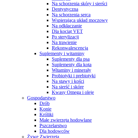
Na schorzenia skóry i sierści
Dentystyczna
Na schorzenia serca
Wspierająca układ moczowy
Na odkłaczanie
Dla kociąt VET
Po sterylizacji
Na trawienie
Rekonwalescencja
Suplementy i witaminy
Suplementy dla psa
Suplementy dla kota
Witaminy i minerały
Probiotyki i prebiotyki
Na stawy i kości
Na sierść i skórę
Kwasy Omega i oleje
Gospodarstwo
Drób
Konie
Króliki
Małe zwierzęta hodowlane
Pszczelarstwo
Dla hodowców
Żywe Zwierzęta