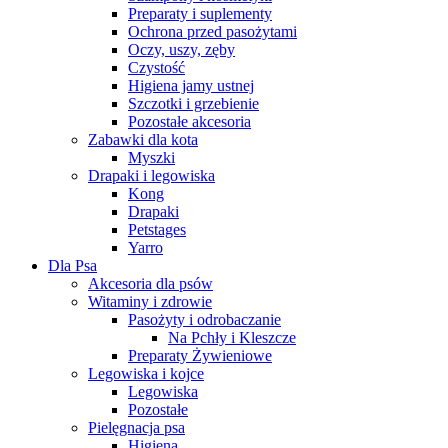
Preparaty i suplementy
Ochrona przed pasożytami
Oczy, uszy, zęby
Czystość
Higiena jamy ustnej
Szczotki i grzebienie
Pozostałe akcesoria
Zabawki dla kota
Myszki
Drapaki i legowiska
Kong
Drapaki
Petstages
Yarro
Dla Psa
Akcesoria dla psów
Witaminy i zdrowie
Pasożyty i odrobaczanie
Na Pchły i Kleszcze
Preparaty Żywieniowe
Legowiska i kojce
Legowiska
Pozostałe
Pielęgnacja psa
Higiena