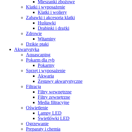
Mieszanki zbożowe
Klatki i wyposażenie
Klatki i woliery
Zabawki i akcesoria klatki
Huśtawki
Drabinki i drążki
Zdrowie
Witaminy
Dzikie ptaki
Akwarystyka
Aquascaping
Pokarm dla ryb
Pokarmy
Sprzęt i wyposażenie
Akwaria
Zestawy akwarystyczne
Filtracja
Filtry wewnętrzne
Filtry zewnętrzne
Media filtracyjne
Oświetlenie
Lampy LED
Świetlówki LED
Ogrzewanie
Preparaty i chemia