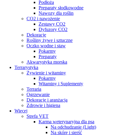
Podłoża
Preparaty słodkowodne
Nawozy dla roślin
CO2 i nawożenie
Zestawy CO2
Dyfuzory CO2
Dekoracje
Rośliny żywe i sztuczne
Oczko wodne i staw
Pokarmy
Preparaty
Akwarystyka morska
Terrarystyka
Żywienie i witaminy
Pokarmy
Witaminy i Suplementy
Terraria
Ogrzewanie
Dekoracje i aranżacja
Zdrowie i higiena
Więcej
Strefa VET
Karma weterynaryjna dla psa
Na odchudzanie (Light)
Na skórę i sierść