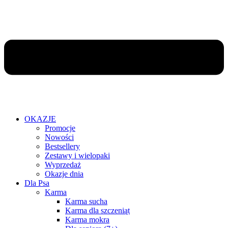
OKAZJE
Promocje
Nowości
Bestsellery
Zestawy i wielopaki
Wyprzedaż
Okazje dnia
Dla Psa
Karma
Karma sucha
Karma dla szczeniąt
Karma mokra