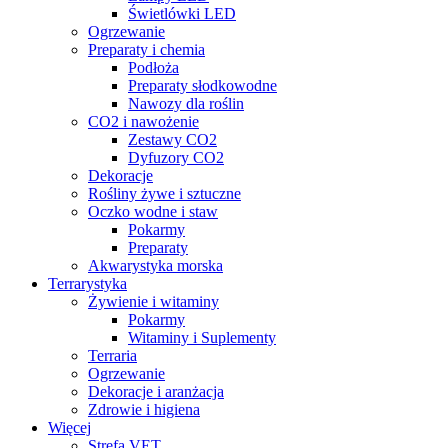
Świetlówki LED
Ogrzewanie
Preparaty i chemia
Podłoża
Preparaty słodkowodne
Nawozy dla roślin
CO2 i nawożenie
Zestawy CO2
Dyfuzory CO2
Dekoracje
Rośliny żywe i sztuczne
Oczko wodne i staw
Pokarmy
Preparaty
Akwarystyka morska
Terrarystyka
Żywienie i witaminy
Pokarmy
Witaminy i Suplementy
Terraria
Ogrzewanie
Dekoracje i aranżacja
Zdrowie i higiena
Więcej
Strefa VET