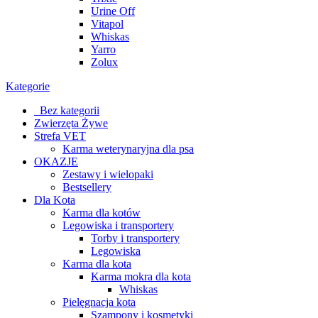
Urine Off
Vitapol
Whiskas
Yarro
Zolux
Kategorie
_Bez kategorii
Zwierzęta Żywe
Strefa VET
Karma weterynaryjna dla psa
OKAZJE
Zestawy i wielopaki
Bestsellery
Dla Kota
Karma dla kotów
Legowiska i transportery
Torby i transportery
Legowiska
Karma dla kota
Karma mokra dla kota
Whiskas
Pielęgnacja kota
Szampony i kosmetyki