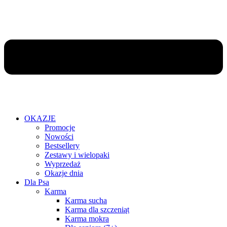
OKAZJE
Promocje
Nowości
Bestsellery
Zestawy i wielopaki
Wyprzedaż
Okazje dnia
Dla Psa
Karma
Karma sucha
Karma dla szczeniąt
Karma mokra