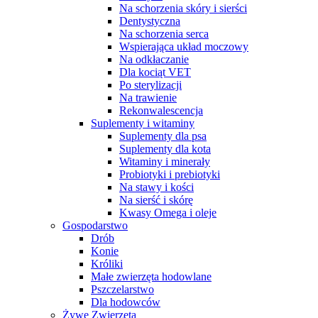
Na schorzenia skóry i sierści
Dentystyczna
Na schorzenia serca
Wspierająca układ moczowy
Na odkłaczanie
Dla kociąt VET
Po sterylizacji
Na trawienie
Rekonwalescencja
Suplementy i witaminy
Suplementy dla psa
Suplementy dla kota
Witaminy i minerały
Probiotyki i prebiotyki
Na stawy i kości
Na sierść i skórę
Kwasy Omega i oleje
Gospodarstwo
Drób
Konie
Króliki
Małe zwierzęta hodowlane
Pszczelarstwo
Dla hodowców
Żywe Zwierzęta