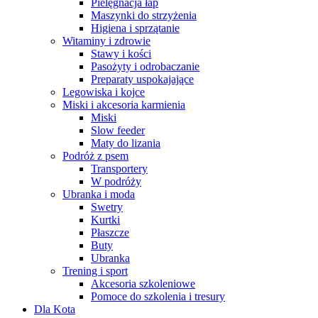
Pielęgnacja łap
Maszynki do strzyżenia
Higiena i sprzątanie
Witaminy i zdrowie
Stawy i kości
Pasożyty i odrobaczanie
Preparaty uspokajające
Legowiska i kojce
Miski i akcesoria karmienia
Miski
Slow feeder
Maty do lizania
Podróż z psem
Transportery
W podróży
Ubranka i moda
Swetry
Kurtki
Płaszcze
Buty
Ubranka
Trening i sport
Akcesoria szkoleniowe
Pomoce do szkolenia i tresury
Dla Kota