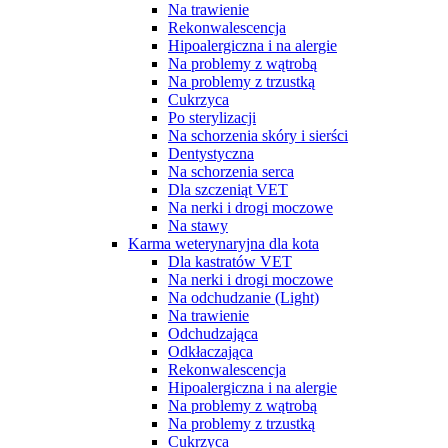
Na trawienie
Rekonwalescencja
Hipoalergiczna i na alergie
Na problemy z wątrobą
Na problemy z trzustką
Cukrzyca
Po sterylizacji
Na schorzenia skóry i sierści
Dentystyczna
Na schorzenia serca
Dla szczeniąt VET
Na nerki i drogi moczowe
Na stawy
Karma weterynaryjna dla kota
Dla kastratów VET
Na nerki i drogi moczowe
Na odchudzanie (Light)
Na trawienie
Odchudzająca
Odkłaczająca
Rekonwalescencja
Hipoalergiczna i na alergie
Na problemy z wątrobą
Na problemy z trzustką
Cukrzyca