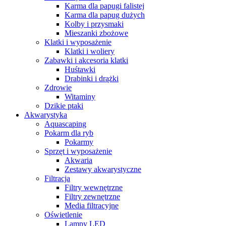
Karma dla papugi falistej
Karma dla papug dużych
Kolby i przysmaki
Mieszanki zbożowe
Klatki i wyposażenie
Klatki i woliery
Zabawki i akcesoria klatki
Huśtawki
Drabinki i drążki
Zdrowie
Witaminy
Dzikie ptaki
Akwarystyka
Aquascaping
Pokarm dla ryb
Pokarmy
Sprzęt i wyposażenie
Akwaria
Zestawy akwarystyczne
Filtracja
Filtry wewnętrzne
Filtry zewnętrzne
Media filtracyjne
Oświetlenie
Lampy LED