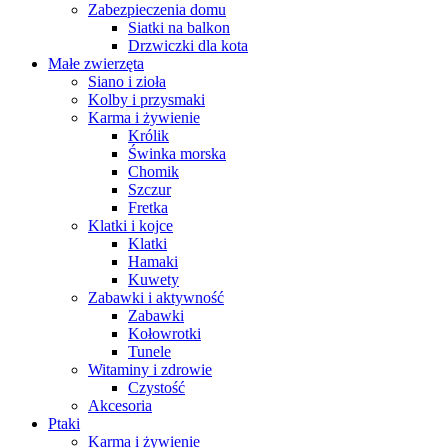
Zabezpieczenia domu
Siatki na balkon
Drzwiczki dla kota
Małe zwierzęta
Siano i zioła
Kolby i przysmaki
Karma i żywienie
Królik
Świnka morska
Chomik
Szczur
Fretka
Klatki i kojce
Klatki
Hamaki
Kuwety
Zabawki i aktywność
Zabawki
Kołowrotki
Tunele
Witaminy i zdrowie
Czystość
Akcesoria
Ptaki
Karma i żywienie