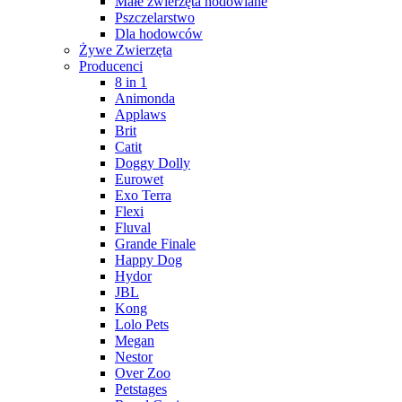
Małe zwierzęta hodowlane
Pszczelarstwo
Dla hodowców
Żywe Zwierzęta
Producenci
8 in 1
Animonda
Applaws
Brit
Catit
Doggy Dolly
Eurowet
Exo Terra
Flexi
Fluval
Grande Finale
Happy Dog
Hydor
JBL
Kong
Lolo Pets
Megan
Nestor
Over Zoo
Petstages