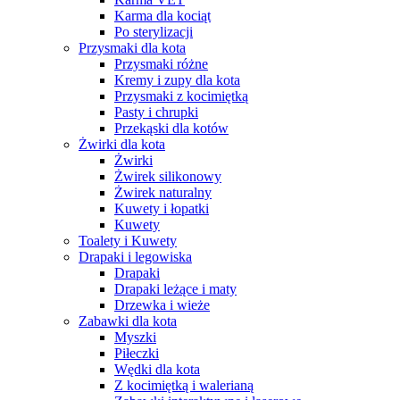
Karma dla kociąt
Po sterylizacji
Przysmaki dla kota
Przysmaki różne
Kremy i zupy dla kota
Przysmaki z kocimiętką
Pasty i chrupki
Przekąski dla kotów
Żwirki dla kota
Żwirki
Żwirek silikonowy
Żwirek naturalny
Kuwety i łopatki
Kuwety
Toalety i Kuwety
Drapaki i legowiska
Drapaki
Drapaki leżące i maty
Drzewka i wieże
Zabawki dla kota
Myszki
Piłeczki
Wędki dla kota
Z kocimiętką i walerianą