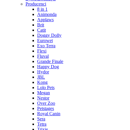
Producenci
8 in 1
Animonda
Applaws
Brit
Catit
Doggy Dolly
Eurowet
Exo Terra
Flexi
Fluval
Grande Finale
Happy Dog
Hydor
JBL
Kong
Lolo Pets
Megan
Nestor
Over Zoo
Petstages
Royal Canin
Sera
Tetra
Trixie