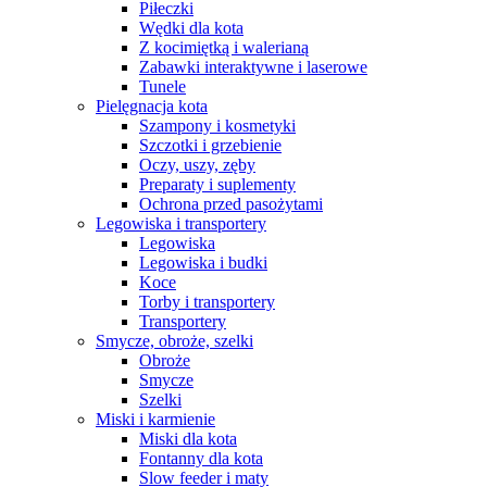
Piłeczki
Wędki dla kota
Z kocimiętką i walerianą
Zabawki interaktywne i laserowe
Tunele
Pielęgnacja kota
Szampony i kosmetyki
Szczotki i grzebienie
Oczy, uszy, zęby
Preparaty i suplementy
Ochrona przed pasożytami
Legowiska i transportery
Legowiska
Legowiska i budki
Koce
Torby i transportery
Transportery
Smycze, obroże, szelki
Obroże
Smycze
Szelki
Miski i karmienie
Miski dla kota
Fontanny dla kota
Slow feeder i maty