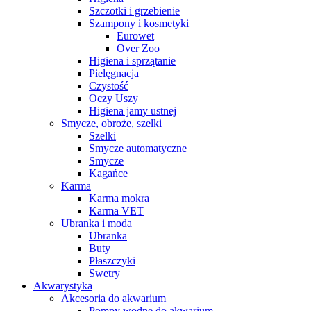
Szczotki i grzebienie
Szampony i kosmetyki
Eurowet
Over Zoo
Higiena i sprzątanie
Pielęgnacja
Czystość
Oczy Uszy
Higiena jamy ustnej
Smycze, obroże, szelki
Szelki
Smycze automatyczne
Smycze
Kagańce
Karma
Karma mokra
Karma VET
Ubranka i moda
Ubranka
Buty
Płaszczyki
Swetry
Akwarystyka
Akcesoria do akwarium
Pompy wodne do akwarium