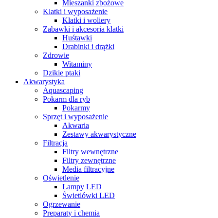
Mieszanki zbożowe
Klatki i wyposażenie
Klatki i woliery
Zabawki i akcesoria klatki
Huśtawki
Drabinki i drążki
Zdrowie
Witaminy
Dzikie ptaki
Akwarystyka
Aquascaping
Pokarm dla ryb
Pokarmy
Sprzęt i wyposażenie
Akwaria
Zestawy akwarystyczne
Filtracja
Filtry wewnętrzne
Filtry zewnętrzne
Media filtracyjne
Oświetlenie
Lampy LED
Świetlówki LED
Ogrzewanie
Preparaty i chemia