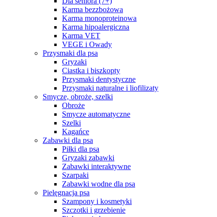
Dla seniora (7+)
Karma bezzbożowa
Karma monoproteinowa
Karma hipoalergiczna
Karma VET
VEGE i Owady
Przysmaki dla psa
Gryzaki
Ciastka i biszkopty
Przysmaki dentystyczne
Przysmaki naturalne i liofilizaty
Smycze, obroże, szelki
Obroże
Smycze automatyczne
Szelki
Kagańce
Zabawki dla psa
Piłki dla psa
Gryzaki zabawki
Zabawki interaktywne
Szarpaki
Zabawki wodne dla psa
Pielęgnacja psa
Szampony i kosmetyki
Szczotki i grzebienie