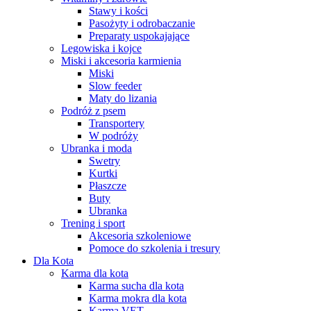
Stawy i kości
Pasożyty i odrobaczanie
Preparaty uspokajające
Legowiska i kojce
Miski i akcesoria karmienia
Miski
Slow feeder
Maty do lizania
Podróż z psem
Transportery
W podróży
Ubranka i moda
Swetry
Kurtki
Płaszcze
Buty
Ubranka
Trening i sport
Akcesoria szkoleniowe
Pomoce do szkolenia i tresury
Dla Kota
Karma dla kota
Karma sucha dla kota
Karma mokra dla kota
Karma VET