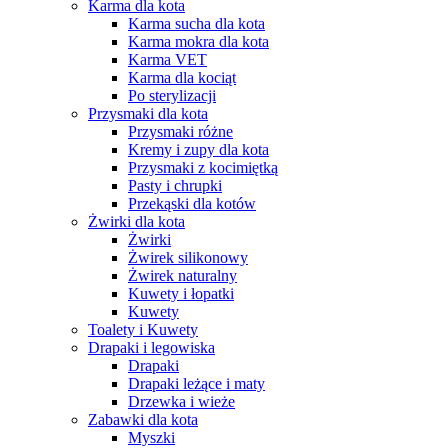
Karma dla kota
Karma sucha dla kota
Karma mokra dla kota
Karma VET
Karma dla kociąt
Po sterylizacji
Przysmaki dla kota
Przysmaki różne
Kremy i zupy dla kota
Przysmaki z kocimiętką
Pasty i chrupki
Przekąski dla kotów
Żwirki dla kota
Żwirki
Żwirek silikonowy
Żwirek naturalny
Kuwety i łopatki
Kuwety
Toalety i Kuwety
Drapaki i legowiska
Drapaki
Drapaki leżące i maty
Drzewka i wieże
Zabawki dla kota
Myszki