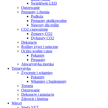
Świetlówki LED
Ogrzewanie
Preparaty i chemia
Podłoża
Preparaty słodkowodne
Nawozy dla roślin
CO2 i nawożenie
Zestawy CO2
Dyfuzory CO2
Dekoracje
Rośliny żywe i sztuczne
Oczko wodne i staw
Pokarmy
Preparaty
Akwarystyka morska
Terrarystyka
Żywienie i witaminy
Pokarmy
Witaminy i Suplementy
Terraria
Ogrzewanie
Dekoracje i aranżacja
Zdrowie i higiena
Więcej
Strefa VET