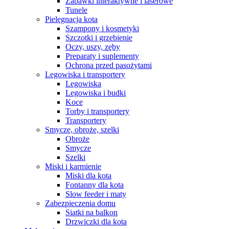
Zabawki interaktywne i laserowe
Tunele
Pielęgnacja kota
Szampony i kosmetyki
Szczotki i grzebienie
Oczy, uszy, zęby
Preparaty i suplementy
Ochrona przed pasożytami
Legowiska i transportery
Legowiska
Legowiska i budki
Koce
Torby i transportery
Transportery
Smycze, obroże, szelki
Obroże
Smycze
Szelki
Miski i karmienie
Miski dla kota
Fontanny dla kota
Slow feeder i maty
Zabezpieczenia domu
Siatki na balkon
Drzwiczki dla kota