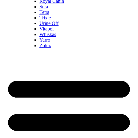
Royal Canin
Sera
Tetra
Trixie
Urine Off
Vitapol
Whiskas
Yarro
Zolux