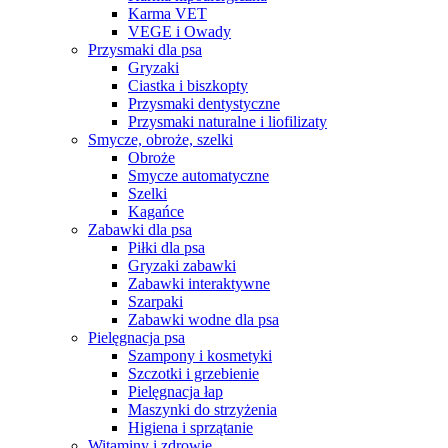
Karma VET
VEGE i Owady
Przysmaki dla psa
Gryzaki
Ciastka i biszkopty
Przysmaki dentystyczne
Przysmaki naturalne i liofilizaty
Smycze, obroże, szelki
Obroże
Smycze automatyczne
Szelki
Kagańce
Zabawki dla psa
Piłki dla psa
Gryzaki zabawki
Zabawki interaktywne
Szarpaki
Zabawki wodne dla psa
Pielęgnacja psa
Szampony i kosmetyki
Szczotki i grzebienie
Pielęgnacja łap
Maszynki do strzyżenia
Higiena i sprzątanie
Witaminy i zdrowie