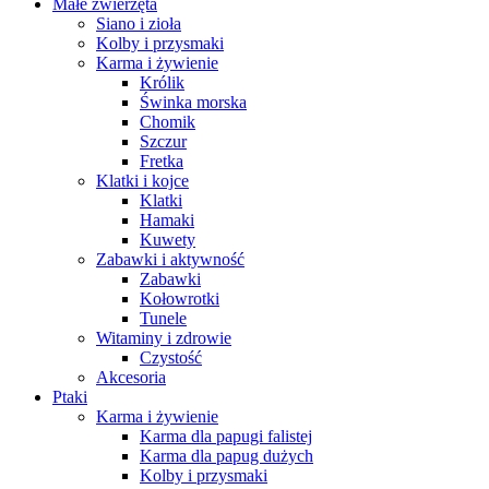
Małe zwierzęta
Siano i zioła
Kolby i przysmaki
Karma i żywienie
Królik
Świnka morska
Chomik
Szczur
Fretka
Klatki i kojce
Klatki
Hamaki
Kuwety
Zabawki i aktywność
Zabawki
Kołowrotki
Tunele
Witaminy i zdrowie
Czystość
Akcesoria
Ptaki
Karma i żywienie
Karma dla papugi falistej
Karma dla papug dużych
Kolby i przysmaki