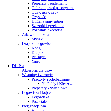
Preparaty i suplementy
Ochrona przed pasożytami
Oczy, uszy, zęby
Czystość
Higiena jamy ustnej
Szczotki i grzebienie
Pozostałe akcesoria
Zabawki dla kota
Myszki
Drapaki i legowiska
Kong
Drapaki
Petstages
Yarro
Dla Psa
Akcesoria dla psów
Witaminy i zdrowie
Pasożyty i odrobaczanie
Na Pchły i Kleszcze
Preparaty Żywieniowe
Legowiska i kojce
Legowiska
Pozostałe
Pielęgnacja psa
Higiena