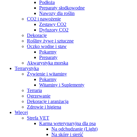
Podłoża
Preparaty słodkowodne
Nawozy dla roślin
CO2 i nawożenie
Zestawy CO2
Dyfuzory CO2
Dekoracje
Rośliny żywe i sztuczne
Oczko wodne i staw
Pokarmy
Preparaty
Akwarystyka morska
Terrarystyka
Żywienie i witaminy
Pokarmy
Witaminy i Suplementy
Terraria
Ogrzewanie
Dekoracje i aranżacja
Zdrowie i higiena
Więcej
Strefa VET
Karma weterynaryjna dla psa
Na odchudzanie (Light)
Na skórę i sierść