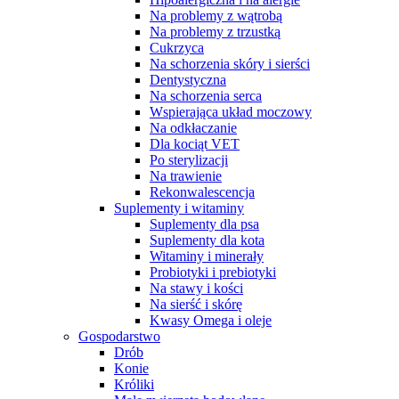
Na problemy z wątrobą
Na problemy z trzustką
Cukrzyca
Na schorzenia skóry i sierści
Dentystyczna
Na schorzenia serca
Wspierająca układ moczowy
Na odkłaczanie
Dla kociąt VET
Po sterylizacji
Na trawienie
Rekonwalescencja
Suplementy i witaminy
Suplementy dla psa
Suplementy dla kota
Witaminy i minerały
Probiotyki i prebiotyki
Na stawy i kości
Na sierść i skórę
Kwasy Omega i oleje
Gospodarstwo
Drób
Konie
Króliki