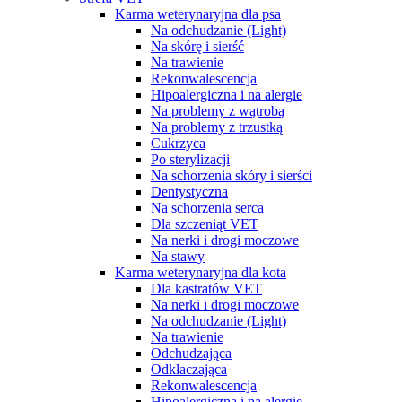
Karma weterynaryjna dla psa
Na odchudzanie (Light)
Na skórę i sierść
Na trawienie
Rekonwalescencja
Hipoalergiczna i na alergie
Na problemy z wątrobą
Na problemy z trzustką
Cukrzyca
Po sterylizacji
Na schorzenia skóry i sierści
Dentystyczna
Na schorzenia serca
Dla szczeniąt VET
Na nerki i drogi moczowe
Na stawy
Karma weterynaryjna dla kota
Dla kastratów VET
Na nerki i drogi moczowe
Na odchudzanie (Light)
Na trawienie
Odchudzająca
Odkłaczająca
Rekonwalescencja
Hipoalergiczna i na alergie