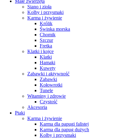
Małe zwierzęta
Siano i zioła
Kolby i przysmaki
Karma i żywienie
Królik
Świnka morska
Chomik
Szczur
Fretka
Klatki i kojce
Klatki
Hamaki
Kuwety
Zabawki i aktywność
Zabawki
Kołowrotki
Tunele
Witaminy i zdrowie
Czystość
Akcesoria
Ptaki
Karma i żywienie
Karma dla papugi falistej
Karma dla papug dużych
Kolby i przysmaki