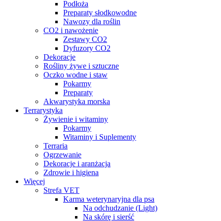
Podłoża
Preparaty słodkowodne
Nawozy dla roślin
CO2 i nawożenie
Zestawy CO2
Dyfuzory CO2
Dekoracje
Rośliny żywe i sztuczne
Oczko wodne i staw
Pokarmy
Preparaty
Akwarystyka morska
Terrarystyka
Żywienie i witaminy
Pokarmy
Witaminy i Suplementy
Terraria
Ogrzewanie
Dekoracje i aranżacja
Zdrowie i higiena
Więcej
Strefa VET
Karma weterynaryjna dla psa
Na odchudzanie (Light)
Na skórę i sierść