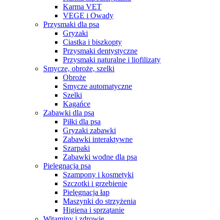
Karma VET
VEGE i Owady
Przysmaki dla psa
Gryzaki
Ciastka i biszkopty
Przysmaki dentystyczne
Przysmaki naturalne i liofilizaty
Smycze, obroże, szelki
Obroże
Smycze automatyczne
Szelki
Kagańce
Zabawki dla psa
Piłki dla psa
Gryzaki zabawki
Zabawki interaktywne
Szarpaki
Zabawki wodne dla psa
Pielęgnacja psa
Szampony i kosmetyki
Szczotki i grzebienie
Pielęgnacja łap
Maszynki do strzyżenia
Higiena i sprzątanie
Witaminy i zdrowie