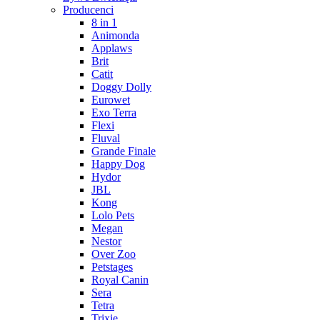
Producenci
8 in 1
Animonda
Applaws
Brit
Catit
Doggy Dolly
Eurowet
Exo Terra
Flexi
Fluval
Grande Finale
Happy Dog
Hydor
JBL
Kong
Lolo Pets
Megan
Nestor
Over Zoo
Petstages
Royal Canin
Sera
Tetra
Trixie