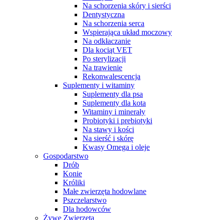
Na schorzenia skóry i sierści
Dentystyczna
Na schorzenia serca
Wspierająca układ moczowy
Na odkłaczanie
Dla kociąt VET
Po sterylizacji
Na trawienie
Rekonwalescencja
Suplementy i witaminy
Suplementy dla psa
Suplementy dla kota
Witaminy i minerały
Probiotyki i prebiotyki
Na stawy i kości
Na sierść i skórę
Kwasy Omega i oleje
Gospodarstwo
Drób
Konie
Króliki
Małe zwierzęta hodowlane
Pszczelarstwo
Dla hodowców
Żywe Zwierzęta