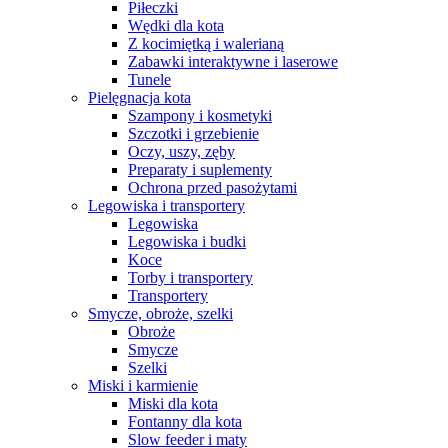
Piłeczki
Wędki dla kota
Z kocimiętką i walerianą
Zabawki interaktywne i laserowe
Tunele
Pielęgnacja kota
Szampony i kosmetyki
Szczotki i grzebienie
Oczy, uszy, zęby
Preparaty i suplementy
Ochrona przed pasożytami
Legowiska i transportery
Legowiska
Legowiska i budki
Koce
Torby i transportery
Transportery
Smycze, obroże, szelki
Obroże
Smycze
Szelki
Miski i karmienie
Miski dla kota
Fontanny dla kota
Slow feeder i maty