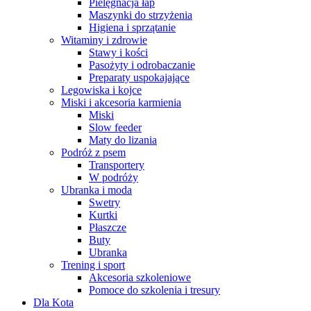
Pielęgnacja łap
Maszynki do strzyżenia
Higiena i sprzątanie
Witaminy i zdrowie
Stawy i kości
Pasożyty i odrobaczanie
Preparaty uspokajające
Legowiska i kojce
Miski i akcesoria karmienia
Miski
Slow feeder
Maty do lizania
Podróż z psem
Transportery
W podróży
Ubranka i moda
Swetry
Kurtki
Płaszcze
Buty
Ubranka
Trening i sport
Akcesoria szkoleniowe
Pomoce do szkolenia i tresury
Dla Kota