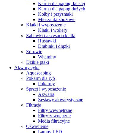
Karma dla papugi falistej
Karma dla papug dużych
Kolby i przysmaki
Mieszanki zbożowe
Klatki i wyposażenie
Klatki i woliery
Zabawki i akcesoria klatki
Huśtawki
Drabinki i drążki
Zdrowie
Witaminy
Dzikie ptaki
Akwarystyka
Aquascaping
Pokarm dla ryb
Pokarmy
Sprzęt i wyposażenie
Akwaria
Zestawy akwarystyczne
Filtracja
Filtry wewnętrzne
Filtry zewnętrzne
Media filtracyjne
Oświetlenie
Lampy LED