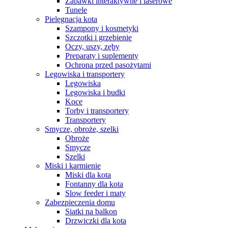
Zabawki interaktywne i laserowe
Tunele
Pielęgnacja kota
Szampony i kosmetyki
Szczotki i grzebienie
Oczy, uszy, zęby
Preparaty i suplementy
Ochrona przed pasożytami
Legowiska i transportery
Legowiska
Legowiska i budki
Koce
Torby i transportery
Transportery
Smycze, obroże, szelki
Obroże
Smycze
Szelki
Miski i karmienie
Miski dla kota
Fontanny dla kota
Slow feeder i maty
Zabezpieczenia domu
Siatki na balkon
Drzwiczki dla kota