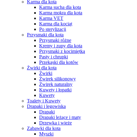
Karma dla kota
Karma sucha dla kota
Karma mokra dla kota
Karma VET
Karma dla kociąt
Po sterylizacji
Przysmaki dla kota
Przysmaki różne
Kremy i zupy dla kota
Przysmaki z kocimiętką
Pasty i chrupki
Przekąski dla kotów
Żwirki dla kota
Żwirki
Żwirek silikonowy
Żwirek naturalny
Kuwety i łopatki
Kuwety
Toalety i Kuwety
Drapaki i legowiska
Drapaki
Drapaki leżące i maty
Drzewka i wieże
Zabawki dla kota
Myszki