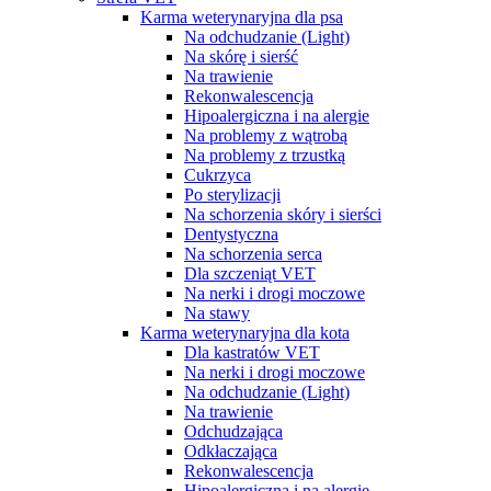
Karma weterynaryjna dla psa
Na odchudzanie (Light)
Na skórę i sierść
Na trawienie
Rekonwalescencja
Hipoalergiczna i na alergie
Na problemy z wątrobą
Na problemy z trzustką
Cukrzyca
Po sterylizacji
Na schorzenia skóry i sierści
Dentystyczna
Na schorzenia serca
Dla szczeniąt VET
Na nerki i drogi moczowe
Na stawy
Karma weterynaryjna dla kota
Dla kastratów VET
Na nerki i drogi moczowe
Na odchudzanie (Light)
Na trawienie
Odchudzająca
Odkłaczająca
Rekonwalescencja
Hipoalergiczna i na alergie