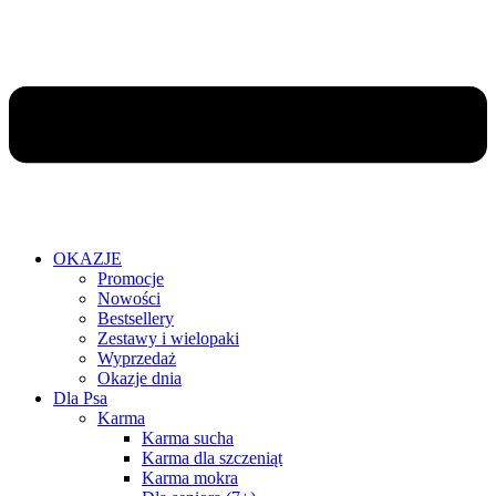
OKAZJE
Promocje
Nowości
Bestsellery
Zestawy i wielopaki
Wyprzedaż
Okazje dnia
Dla Psa
Karma
Karma sucha
Karma dla szczeniąt
Karma mokra