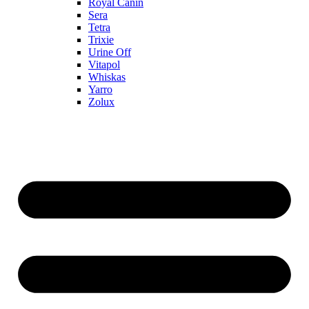
Royal Canin
Sera
Tetra
Trixie
Urine Off
Vitapol
Whiskas
Yarro
Zolux