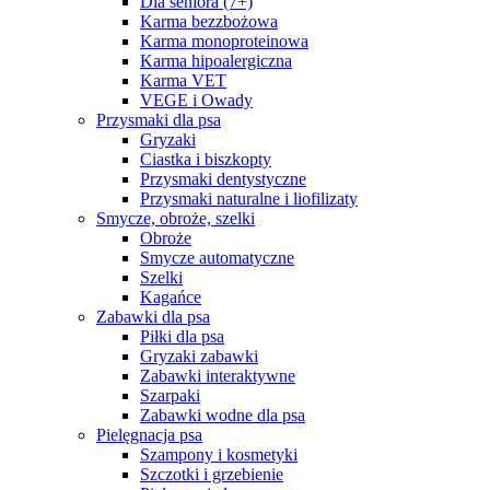
Dla seniora (7+)
Karma bezzbożowa
Karma monoproteinowa
Karma hipoalergiczna
Karma VET
VEGE i Owady
Przysmaki dla psa
Gryzaki
Ciastka i biszkopty
Przysmaki dentystyczne
Przysmaki naturalne i liofilizaty
Smycze, obroże, szelki
Obroże
Smycze automatyczne
Szelki
Kagańce
Zabawki dla psa
Piłki dla psa
Gryzaki zabawki
Zabawki interaktywne
Szarpaki
Zabawki wodne dla psa
Pielęgnacja psa
Szampony i kosmetyki
Szczotki i grzebienie