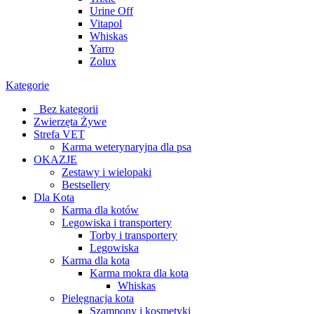
Urine Off
Vitapol
Whiskas
Yarro
Zolux
Kategorie
_Bez kategorii
Zwierzęta Żywe
Strefa VET
Karma weterynaryjna dla psa
OKAZJE
Zestawy i wielopaki
Bestsellery
Dla Kota
Karma dla kotów
Legowiska i transportery
Torby i transportery
Legowiska
Karma dla kota
Karma mokra dla kota
Whiskas
Pielęgnacja kota
Szampony i kosmetyki