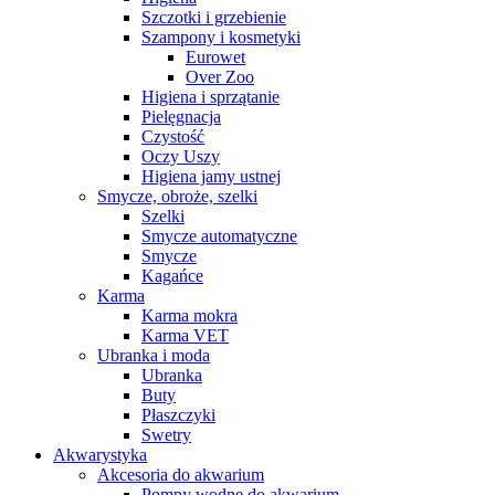
Szczotki i grzebienie
Szampony i kosmetyki
Eurowet
Over Zoo
Higiena i sprzątanie
Pielęgnacja
Czystość
Oczy Uszy
Higiena jamy ustnej
Smycze, obroże, szelki
Szelki
Smycze automatyczne
Smycze
Kagańce
Karma
Karma mokra
Karma VET
Ubranka i moda
Ubranka
Buty
Płaszczyki
Swetry
Akwarystyka
Akcesoria do akwarium
Pompy wodne do akwarium