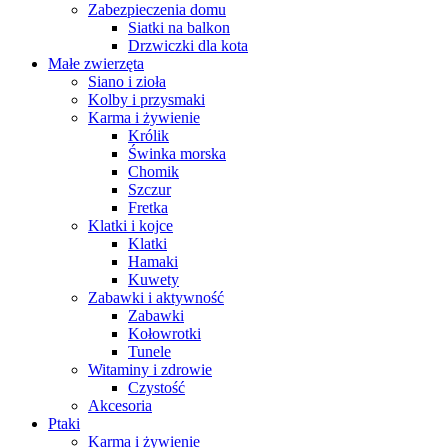
Zabezpieczenia domu
Siatki na balkon
Drzwiczki dla kota
Małe zwierzęta
Siano i zioła
Kolby i przysmaki
Karma i żywienie
Królik
Świnka morska
Chomik
Szczur
Fretka
Klatki i kojce
Klatki
Hamaki
Kuwety
Zabawki i aktywność
Zabawki
Kołowrotki
Tunele
Witaminy i zdrowie
Czystość
Akcesoria
Ptaki
Karma i żywienie