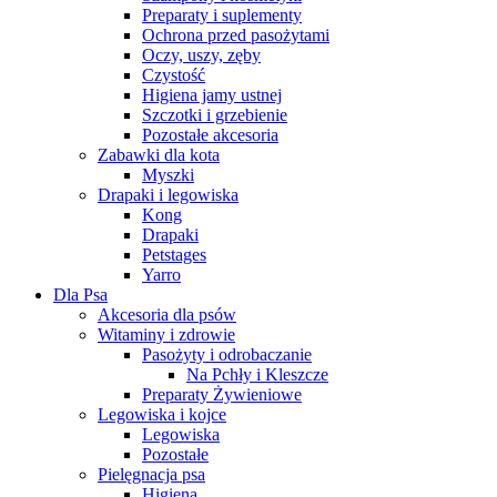
Preparaty i suplementy
Ochrona przed pasożytami
Oczy, uszy, zęby
Czystość
Higiena jamy ustnej
Szczotki i grzebienie
Pozostałe akcesoria
Zabawki dla kota
Myszki
Drapaki i legowiska
Kong
Drapaki
Petstages
Yarro
Dla Psa
Akcesoria dla psów
Witaminy i zdrowie
Pasożyty i odrobaczanie
Na Pchły i Kleszcze
Preparaty Żywieniowe
Legowiska i kojce
Legowiska
Pozostałe
Pielęgnacja psa
Higiena