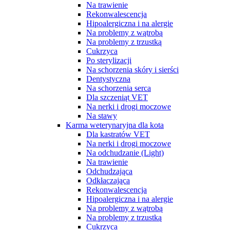
Na trawienie
Rekonwalescencja
Hipoalergiczna i na alergie
Na problemy z wątrobą
Na problemy z trzustką
Cukrzyca
Po sterylizacji
Na schorzenia skóry i sierści
Dentystyczna
Na schorzenia serca
Dla szczeniąt VET
Na nerki i drogi moczowe
Na stawy
Karma weterynaryjna dla kota
Dla kastratów VET
Na nerki i drogi moczowe
Na odchudzanie (Light)
Na trawienie
Odchudzająca
Odkłaczająca
Rekonwalescencja
Hipoalergiczna i na alergie
Na problemy z wątrobą
Na problemy z trzustką
Cukrzyca