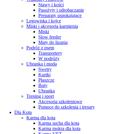
Stawy i kości
Pasożyty i odrobaczanie
Preparaty uspokajające
Legowiska i kojce
Miski i akcesoria karmienia
Miski
Slow feeder
Maty do lizania
Podróż z psem
Transportery
W podróży
Ubranka i moda
Swetry
Kurtki
Płaszcze
Buty
Ubranka
Trening i sport
Akcesoria szkoleniowe
Pomoce do szkolenia i tresury
Dla Kota
Karma dla kota
Karma sucha dla kota
Karma mokra dla kota
Karma VET