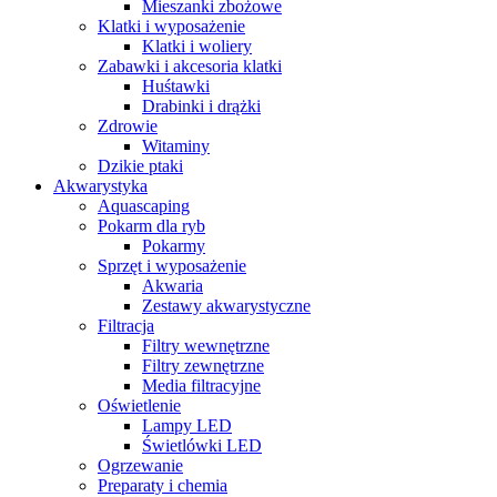
Mieszanki zbożowe
Klatki i wyposażenie
Klatki i woliery
Zabawki i akcesoria klatki
Huśtawki
Drabinki i drążki
Zdrowie
Witaminy
Dzikie ptaki
Akwarystyka
Aquascaping
Pokarm dla ryb
Pokarmy
Sprzęt i wyposażenie
Akwaria
Zestawy akwarystyczne
Filtracja
Filtry wewnętrzne
Filtry zewnętrzne
Media filtracyjne
Oświetlenie
Lampy LED
Świetlówki LED
Ogrzewanie
Preparaty i chemia