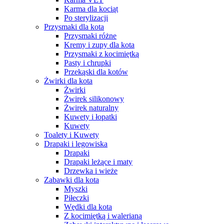
Karma dla kociąt
Po sterylizacji
Przysmaki dla kota
Przysmaki różne
Kremy i zupy dla kota
Przysmaki z kocimiętką
Pasty i chrupki
Przekąski dla kotów
Żwirki dla kota
Żwirki
Żwirek silikonowy
Żwirek naturalny
Kuwety i łopatki
Kuwety
Toalety i Kuwety
Drapaki i legowiska
Drapaki
Drapaki leżące i maty
Drzewka i wieże
Zabawki dla kota
Myszki
Piłeczki
Wędki dla kota
Z kocimiętką i walerianą