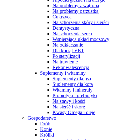
Na problemy z wątrobą
Na problemy z trzustką
Cukrzyca
Na schorzenia skóry i sierści
Dentystyczna
Na schorzenia serca
Wspierająca układ moczowy
Na odkłaczanie
Dla kociąt VET
Po sterylizacji
Na trawienie
Rekonwalescencja
Suplementy i witaminy
Suplementy dla psa
Suplementy dla kota
Witaminy i minerały
Probiotyki i prebiotyki
Na stawy i kości
Na sierść i skórę
Kwasy Omega i oleje
Gospodarstwo
Drób
Konie
Króliki