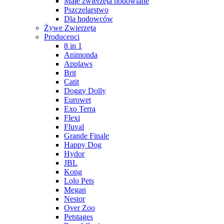
Małe zwierzęta hodowlane
Pszczelarstwo
Dla hodowców
Żywe Zwierzęta
Producenci
8 in 1
Animonda
Applaws
Brit
Catit
Doggy Dolly
Eurowet
Exo Terra
Flexi
Fluval
Grande Finale
Happy Dog
Hydor
JBL
Kong
Lolo Pets
Megan
Nestor
Over Zoo
Petstages