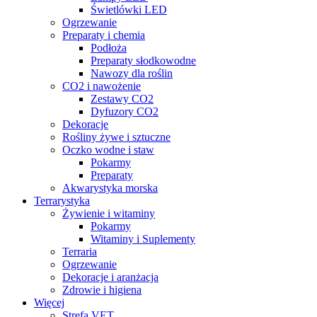
Świetlówki LED
Ogrzewanie
Preparaty i chemia
Podłoża
Preparaty słodkowodne
Nawozy dla roślin
CO2 i nawożenie
Zestawy CO2
Dyfuzory CO2
Dekoracje
Rośliny żywe i sztuczne
Oczko wodne i staw
Pokarmy
Preparaty
Akwarystyka morska
Terrarystyka
Żywienie i witaminy
Pokarmy
Witaminy i Suplementy
Terraria
Ogrzewanie
Dekoracje i aranżacja
Zdrowie i higiena
Więcej
Strefa VET