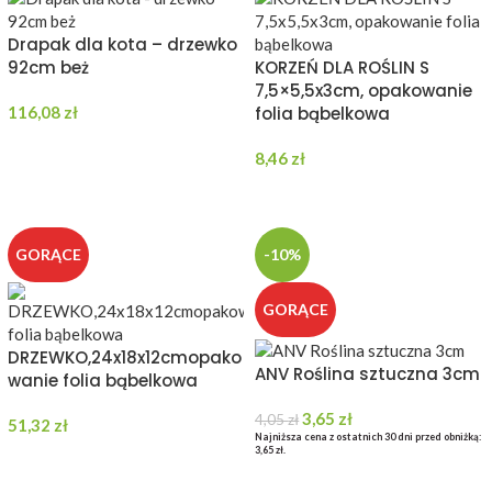
Drapak dla kota – drzewko
92cm beż
KORZEŃ DLA ROŚLIN S
7,5×5,5x3cm, opakowanie
116,08
zł
folia bąbelkowa
DODAJ DO KOSZYKA
8,46
zł
DODAJ DO KOSZYKA
GORĄCE
-10%
GORĄCE
DRZEWKO,24x18x12cmopako
ANV Roślina sztuczna 3cm
wanie folia bąbelkowa
3,65
zł
4,05
zł
51,32
zł
Najniższa cena z ostatnich 30 dni przed obniżką:
3,65
zł
.
DODAJ DO KOSZYKA