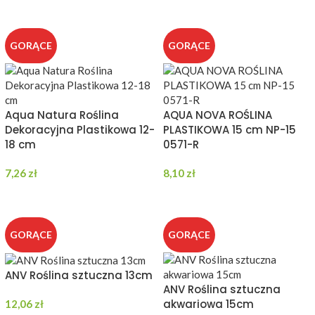
DODAJ DO KOSZYKA
GORĄCE
GORĄCE
Aqua Natura Roślina
AQUA NOVA ROŚLINA
Dekoracyjna Plastikowa 12-
PLASTIKOWA 15 cm NP-15
18 cm
0571-R
7,26
zł
8,10
zł
DODAJ DO KOSZYKA
DODAJ DO KOSZYKA
GORĄCE
GORĄCE
ANV Roślina sztuczna 13cm
ANV Roślina sztuczna
akwariowa 15cm
12,06
zł