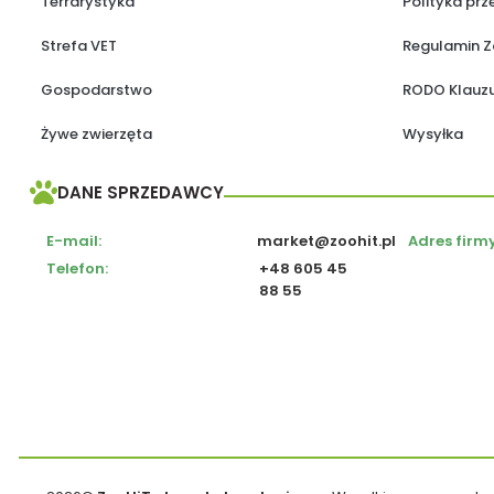
Terrarystyka
Polityka pr
Strefa VET
Regulamin Z
Gospodarstwo
RODO Klauzu
Żywe zwierzęta
Wysyłka
DANE SPRZEDAWCY
E-mail:
market@zoohit.pl
Adres firmy
Telefon:
+48 605 45
88 55