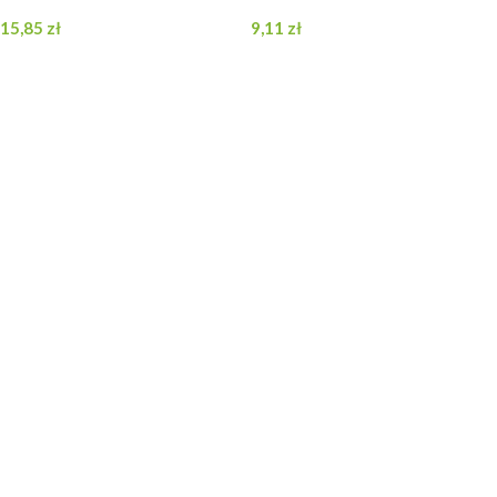
15,85
zł
9,11
zł
DODAJ DO KOSZYKA
DODAJ DO KOSZYKA