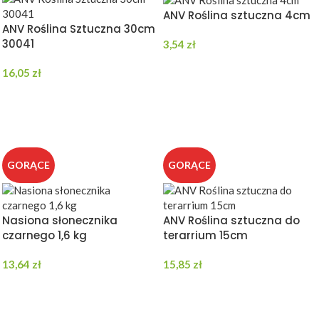
ANV Roślina sztuczna 4cm
ANV Roślina Sztuczna 30cm
30041
3,54
zł
DODAJ DO KOSZYKA
16,05
zł
DODAJ DO KOSZYKA
GORĄCE
GORĄCE
Nasiona słonecznika
ANV Roślina sztuczna do
czarnego 1,6 kg
terarrium 15cm
13,64
zł
15,85
zł
DODAJ DO KOSZYKA
DODAJ DO KOSZYKA