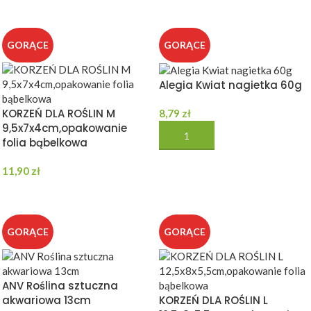
GORĄCE
GORĄCE
Alegia Kwiat nagietka 60g
KORZEŃ DLA ROŚLIN M
8,79
zł
9,5x7x4cm,opakowanie
DODAJ DO KOSZYKA
folia bąbelkowa
11,90
zł
DODAJ DO KOSZYKA
GORĄCE
GORĄCE
ANV Roślina sztuczna
akwariowa 13cm
KORZEŃ DLA ROŚLIN L