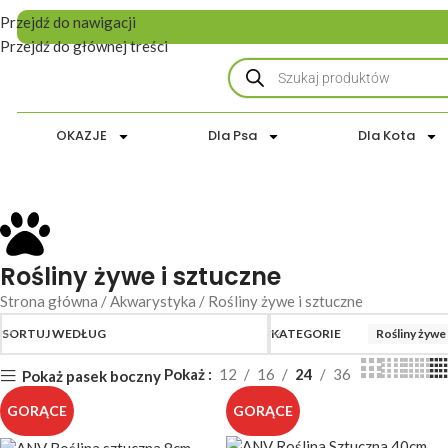
Przejdź do nawigacji
Przejdź do głównej treści
OKAZJE
Dla Psa
Dla Kota
Kategorie
_BEZ KATEGORII
ZWIERZĘTA ŻYWE
STREF
Rośliny żywe i sztuczne
Strona główna
Akwarystyka
Rośliny żywe i sztuczne
SORTUJ WEDŁUG
KATEGORIE
Rośliny żywe 
Pokaż
12
16
24
36
Pokaż pasek boczny
GORĄCE
GORĄCE