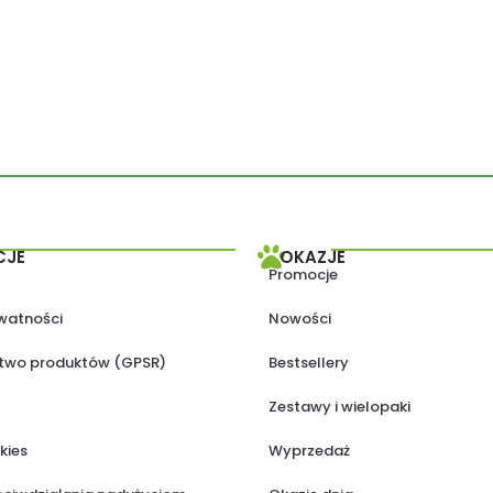
CJE
OKAZJE
Promocje
ywatności
Nowości
two produktów (GPSR)
Bestsellery
Zestawy i wielopaki
kies
Wyprzedaż