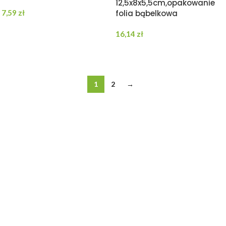
12,5x8x5,5cm,opakowanie
7,59
zł
folia bąbelkowa
DODAJ DO KOSZYKA
16,14
zł
DODAJ DO KOSZYKA
1
2
→