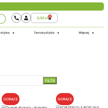
0
0,00
zł
ystyka
Terrarystyka
Więcej
ERZĘTA
TERRARYSTYKA
ŻYWIENIE
ZDROWIE
GOSPODARSTWO
FILTR
GORĄCE
GORĄCE