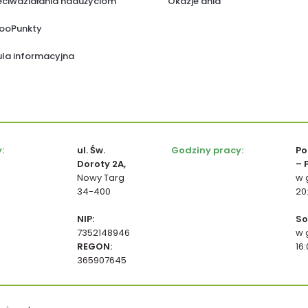
zeciwdziałania nadużyciom
Okazje dnia
ooPunkty
la informacyjna
:
ul. Św.
Godziny pracy:
Po
Doroty 2A,
– 
Nowy Targ
w 
34-400
20
NIP:
So
7352148946
w 
REGON:
16
365907645