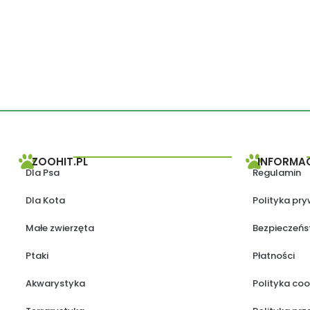
ZOOHIT.PL
INFORMA
Dla Psa
Regulamin
Dla Kota
Polityka pr
Małe zwierzęta
Bezpieczeńs
Ptaki
Płatności
Akwarystyka
Polityka coo