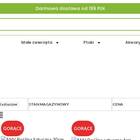
Darmowa dostawa od 199 PLN
Małe zwierzęta
Ptaki
Akwar
A VET
OKAZJE
DLA KOTA
DLA PSA
AKWARYSTYKA
PTAKI
MAŁE ZWI
i sztuczne
STAN MAGAZYNOWY
CENA
GORĄCE
GORĄCE