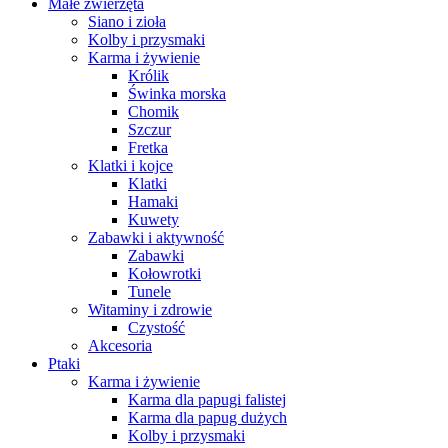
Małe zwierzęta
Siano i zioła
Kolby i przysmaki
Karma i żywienie
Królik
Świnka morska
Chomik
Szczur
Fretka
Klatki i kojce
Klatki
Hamaki
Kuwety
Zabawki i aktywność
Zabawki
Kołowrotki
Tunele
Witaminy i zdrowie
Czystość
Akcesoria
Ptaki
Karma i żywienie
Karma dla papugi falistej
Karma dla papug dużych
Kolby i przysmaki