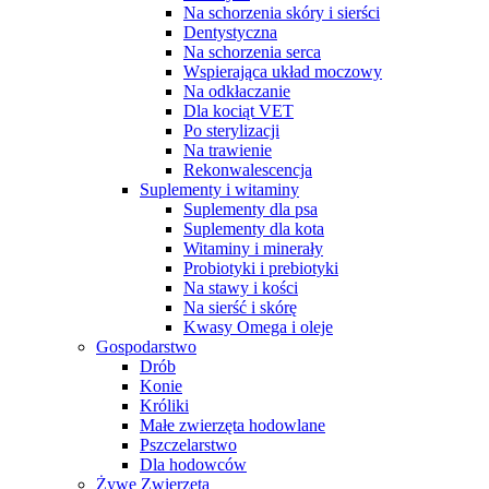
Na schorzenia skóry i sierści
Dentystyczna
Na schorzenia serca
Wspierająca układ moczowy
Na odkłaczanie
Dla kociąt VET
Po sterylizacji
Na trawienie
Rekonwalescencja
Suplementy i witaminy
Suplementy dla psa
Suplementy dla kota
Witaminy i minerały
Probiotyki i prebiotyki
Na stawy i kości
Na sierść i skórę
Kwasy Omega i oleje
Gospodarstwo
Drób
Konie
Króliki
Małe zwierzęta hodowlane
Pszczelarstwo
Dla hodowców
Żywe Zwierzęta