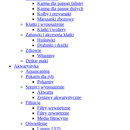
Karma dla papugi falistej
Karma dla papug dużych
Kolby i przysmaki
Mieszanki zbożowe
Klatki i wyposażenie
Klatki i woliery
Zabawki i akcesoria klatki
Huśtawki
Drabinki i drążki
Zdrowie
Witaminy
Dzikie ptaki
Akwarystyka
Aquascaping
Pokarm dla ryb
Pokarmy
Sprzęt i wyposażenie
Akwaria
Zestawy akwarystyczne
Filtracja
Filtry wewnętrzne
Filtry zewnętrzne
Media filtracyjne
Oświetlenie
Lampy LED