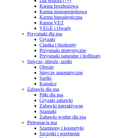
Dla seniora (7+)
Karma bezzbożowa
Karma monoproteinowa
Karma hipoalergiczna
Karma VET
VEGE i Owady
Przysmaki dla psa
Gryzaki
Ciastka i biszkopty
Przysmaki dentystyczne
Przysmaki naturalne i liofilizaty
Smycze, obroże, szelki
Obroże
Smycze automatyczne
Szelki
Kagańce
Zabawki dla psa
Piłki dla psa
Gryzaki zabawki
Zabawki interaktywne
Szarpaki
Zabawki wodne dla psa
Pielęgnacja psa
Szampony i kosmetyki
Szczotki i grzebienie