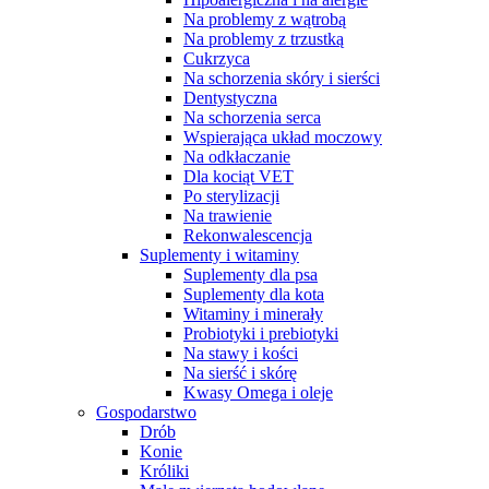
Na problemy z wątrobą
Na problemy z trzustką
Cukrzyca
Na schorzenia skóry i sierści
Dentystyczna
Na schorzenia serca
Wspierająca układ moczowy
Na odkłaczanie
Dla kociąt VET
Po sterylizacji
Na trawienie
Rekonwalescencja
Suplementy i witaminy
Suplementy dla psa
Suplementy dla kota
Witaminy i minerały
Probiotyki i prebiotyki
Na stawy i kości
Na sierść i skórę
Kwasy Omega i oleje
Gospodarstwo
Drób
Konie
Króliki