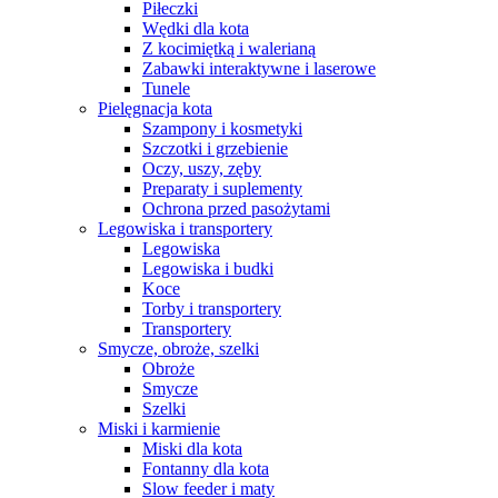
Piłeczki
Wędki dla kota
Z kocimiętką i walerianą
Zabawki interaktywne i laserowe
Tunele
Pielęgnacja kota
Szampony i kosmetyki
Szczotki i grzebienie
Oczy, uszy, zęby
Preparaty i suplementy
Ochrona przed pasożytami
Legowiska i transportery
Legowiska
Legowiska i budki
Koce
Torby i transportery
Transportery
Smycze, obroże, szelki
Obroże
Smycze
Szelki
Miski i karmienie
Miski dla kota
Fontanny dla kota
Slow feeder i maty