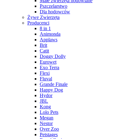
Małe zwierzęta hodowlane
Pszczelarstwo
Dla hodowców
Żywe Zwierzęta
Producenci
8 in 1
Animonda
Applaws
Brit
Catit
Doggy Dolly
Eurowet
Exo Terra
Flexi
Fluval
Grande Finale
Happy Dog
Hydor
JBL
Kong
Lolo Pets
Megan
Nestor
Over Zoo
Petstages