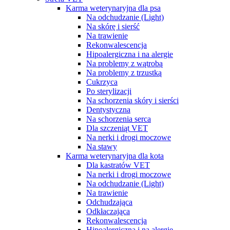
Karma weterynaryjna dla psa
Na odchudzanie (Light)
Na skórę i sierść
Na trawienie
Rekonwalescencja
Hipoalergiczna i na alergie
Na problemy z wątrobą
Na problemy z trzustką
Cukrzyca
Po sterylizacji
Na schorzenia skóry i sierści
Dentystyczna
Na schorzenia serca
Dla szczeniąt VET
Na nerki i drogi moczowe
Na stawy
Karma weterynaryjna dla kota
Dla kastratów VET
Na nerki i drogi moczowe
Na odchudzanie (Light)
Na trawienie
Odchudzająca
Odkłaczająca
Rekonwalescencja
Hipoalergiczna i na alergie