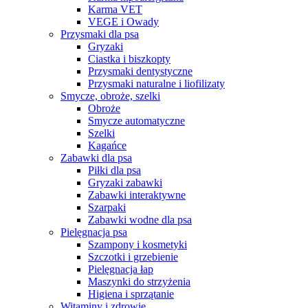
Karma VET
VEGE i Owady
Przysmaki dla psa
Gryzaki
Ciastka i biszkopty
Przysmaki dentystyczne
Przysmaki naturalne i liofilizaty
Smycze, obroże, szelki
Obroże
Smycze automatyczne
Szelki
Kagańce
Zabawki dla psa
Piłki dla psa
Gryzaki zabawki
Zabawki interaktywne
Szarpaki
Zabawki wodne dla psa
Pielęgnacja psa
Szampony i kosmetyki
Szczotki i grzebienie
Pielęgnacja łap
Maszynki do strzyżenia
Higiena i sprzątanie
Witaminy i zdrowie