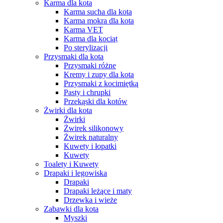
Karma dla kota
Karma sucha dla kota
Karma mokra dla kota
Karma VET
Karma dla kociąt
Po sterylizacji
Przysmaki dla kota
Przysmaki różne
Kremy i zupy dla kota
Przysmaki z kocimiętką
Pasty i chrupki
Przekąski dla kotów
Żwirki dla kota
Żwirki
Żwirek silikonowy
Żwirek naturalny
Kuwety i łopatki
Kuwety
Toalety i Kuwety
Drapaki i legowiska
Drapaki
Drapaki leżące i maty
Drzewka i wieże
Zabawki dla kota
Myszki