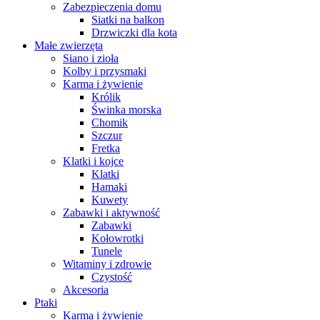
Zabezpieczenia domu
Siatki na balkon
Drzwiczki dla kota
Małe zwierzęta
Siano i zioła
Kolby i przysmaki
Karma i żywienie
Królik
Świnka morska
Chomik
Szczur
Fretka
Klatki i kojce
Klatki
Hamaki
Kuwety
Zabawki i aktywność
Zabawki
Kołowrotki
Tunele
Witaminy i zdrowie
Czystość
Akcesoria
Ptaki
Karma i żywienie