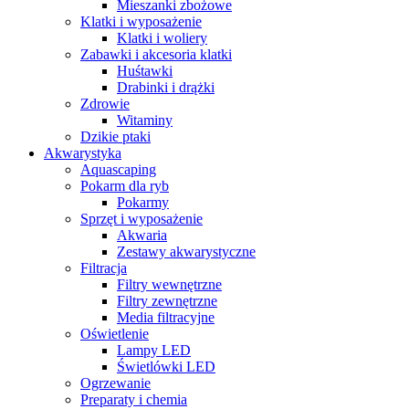
Mieszanki zbożowe
Klatki i wyposażenie
Klatki i woliery
Zabawki i akcesoria klatki
Huśtawki
Drabinki i drążki
Zdrowie
Witaminy
Dzikie ptaki
Akwarystyka
Aquascaping
Pokarm dla ryb
Pokarmy
Sprzęt i wyposażenie
Akwaria
Zestawy akwarystyczne
Filtracja
Filtry wewnętrzne
Filtry zewnętrzne
Media filtracyjne
Oświetlenie
Lampy LED
Świetlówki LED
Ogrzewanie
Preparaty i chemia