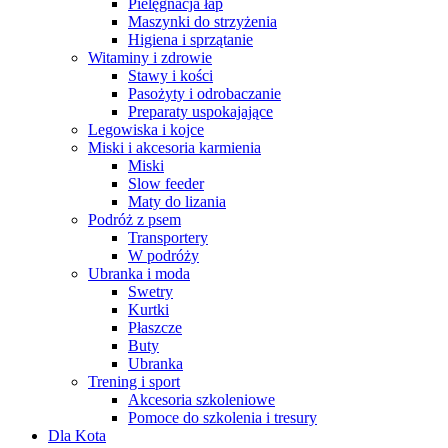
Pielęgnacja łap
Maszynki do strzyżenia
Higiena i sprzątanie
Witaminy i zdrowie
Stawy i kości
Pasożyty i odrobaczanie
Preparaty uspokajające
Legowiska i kojce
Miski i akcesoria karmienia
Miski
Slow feeder
Maty do lizania
Podróż z psem
Transportery
W podróży
Ubranka i moda
Swetry
Kurtki
Płaszcze
Buty
Ubranka
Trening i sport
Akcesoria szkoleniowe
Pomoce do szkolenia i tresury
Dla Kota