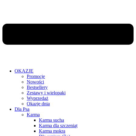
OKAZJE
Promocje
Nowości
Bestsellery
Zestawy i wielopaki
Wyprzedaż
Okazje dnia
Dla Psa
Karma
Karma sucha
Karma dla szczeniąt
Karma mokra