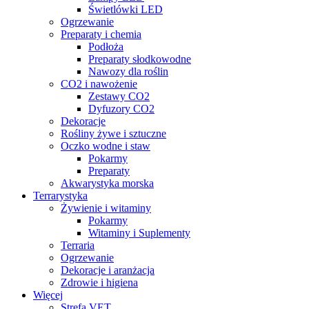
Świetlówki LED
Ogrzewanie
Preparaty i chemia
Podłoża
Preparaty słodkowodne
Nawozy dla roślin
CO2 i nawożenie
Zestawy CO2
Dyfuzory CO2
Dekoracje
Rośliny żywe i sztuczne
Oczko wodne i staw
Pokarmy
Preparaty
Akwarystyka morska
Terrarystyka
Żywienie i witaminy
Pokarmy
Witaminy i Suplementy
Terraria
Ogrzewanie
Dekoracje i aranżacja
Zdrowie i higiena
Więcej
Strefa VET