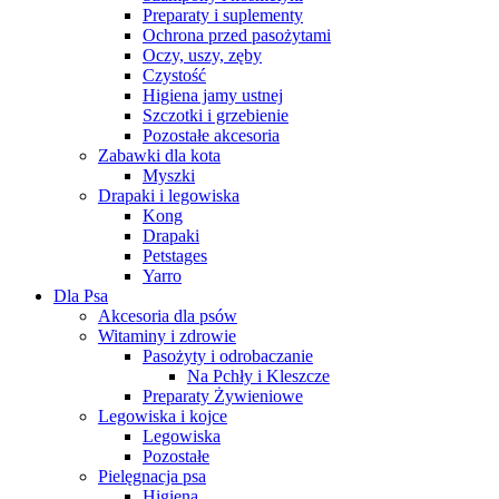
Preparaty i suplementy
Ochrona przed pasożytami
Oczy, uszy, zęby
Czystość
Higiena jamy ustnej
Szczotki i grzebienie
Pozostałe akcesoria
Zabawki dla kota
Myszki
Drapaki i legowiska
Kong
Drapaki
Petstages
Yarro
Dla Psa
Akcesoria dla psów
Witaminy i zdrowie
Pasożyty i odrobaczanie
Na Pchły i Kleszcze
Preparaty Żywieniowe
Legowiska i kojce
Legowiska
Pozostałe
Pielęgnacja psa
Higiena