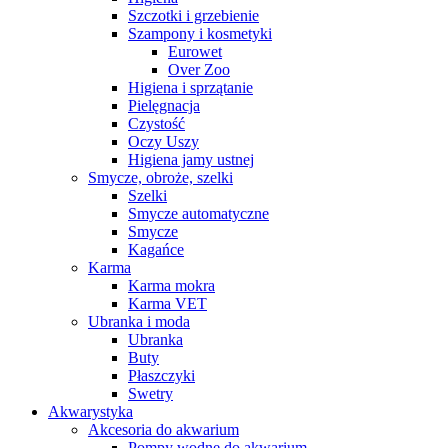
Szczotki i grzebienie
Szampony i kosmetyki
Eurowet
Over Zoo
Higiena i sprzątanie
Pielęgnacja
Czystość
Oczy Uszy
Higiena jamy ustnej
Smycze, obroże, szelki
Szelki
Smycze automatyczne
Smycze
Kagańce
Karma
Karma mokra
Karma VET
Ubranka i moda
Ubranka
Buty
Płaszczyki
Swetry
Akwarystyka
Akcesoria do akwarium
Pompy wodne do akwarium