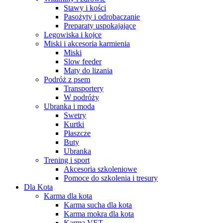
Stawy i kości
Pasożyty i odrobaczanie
Preparaty uspokajające
Legowiska i kojce
Miski i akcesoria karmienia
Miski
Slow feeder
Maty do lizania
Podróż z psem
Transportery
W podróży
Ubranka i moda
Swetry
Kurtki
Płaszcze
Buty
Ubranka
Trening i sport
Akcesoria szkoleniowe
Pomoce do szkolenia i tresury
Dla Kota
Karma dla kota
Karma sucha dla kota
Karma mokra dla kota
Karma VET