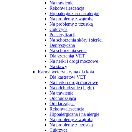
Na trawienie
Rekonwalescencja
Hipoalergiczna i na alergie
Na problemy z wątrobą
Na problemy z trzustką
Cukrzyca
Po sterylizacji
Na schorzenia skóry i sierści
Dentystyczna
Na schorzenia serca
Dla szczeniąt VET
Na nerki i drogi moczowe
Na stawy
Karma weterynaryjna dla kota
Dla kastratów VET
Na nerki i drogi moczowe
Na odchudzanie (Light)
Na trawienie
Odchudzająca
Odkłaczająca
Rekonwalescencja
Hipoalergiczna i na alergie
Na problemy z wątrobą
Na problemy z trzustką
Cukrzyca