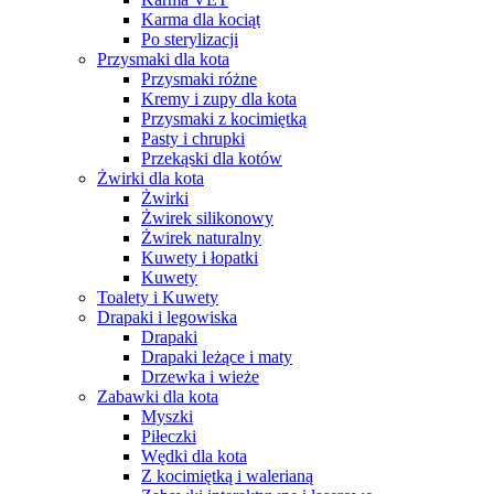
Karma dla kociąt
Po sterylizacji
Przysmaki dla kota
Przysmaki różne
Kremy i zupy dla kota
Przysmaki z kocimiętką
Pasty i chrupki
Przekąski dla kotów
Żwirki dla kota
Żwirki
Żwirek silikonowy
Żwirek naturalny
Kuwety i łopatki
Kuwety
Toalety i Kuwety
Drapaki i legowiska
Drapaki
Drapaki leżące i maty
Drzewka i wieże
Zabawki dla kota
Myszki
Piłeczki
Wędki dla kota
Z kocimiętką i walerianą