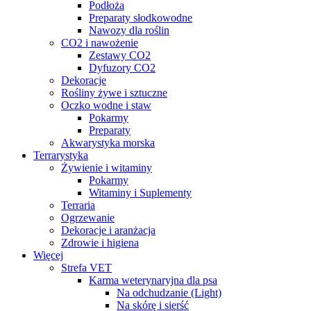
Podłoża
Preparaty słodkowodne
Nawozy dla roślin
CO2 i nawożenie
Zestawy CO2
Dyfuzory CO2
Dekoracje
Rośliny żywe i sztuczne
Oczko wodne i staw
Pokarmy
Preparaty
Akwarystyka morska
Terrarystyka
Żywienie i witaminy
Pokarmy
Witaminy i Suplementy
Terraria
Ogrzewanie
Dekoracje i aranżacja
Zdrowie i higiena
Więcej
Strefa VET
Karma weterynaryjna dla psa
Na odchudzanie (Light)
Na skórę i sierść