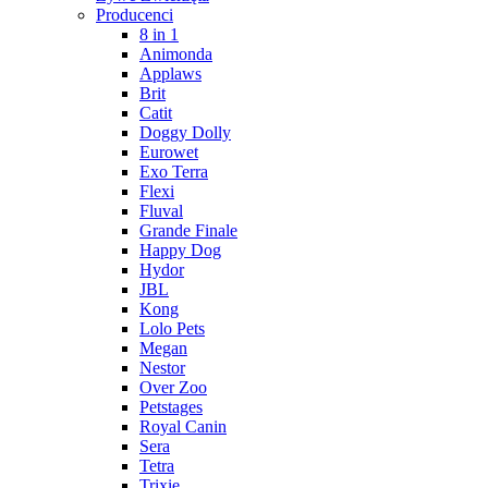
Producenci
8 in 1
Animonda
Applaws
Brit
Catit
Doggy Dolly
Eurowet
Exo Terra
Flexi
Fluval
Grande Finale
Happy Dog
Hydor
JBL
Kong
Lolo Pets
Megan
Nestor
Over Zoo
Petstages
Royal Canin
Sera
Tetra
Trixie