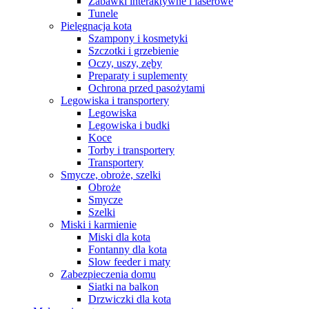
Zabawki interaktywne i laserowe
Tunele
Pielęgnacja kota
Szampony i kosmetyki
Szczotki i grzebienie
Oczy, uszy, zęby
Preparaty i suplementy
Ochrona przed pasożytami
Legowiska i transportery
Legowiska
Legowiska i budki
Koce
Torby i transportery
Transportery
Smycze, obroże, szelki
Obroże
Smycze
Szelki
Miski i karmienie
Miski dla kota
Fontanny dla kota
Slow feeder i maty
Zabezpieczenia domu
Siatki na balkon
Drzwiczki dla kota