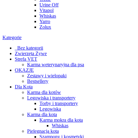
Urine Off
Vitapol
Whiskas
Yarro
Zolux
Kategorie
_Bez kategorii
Zwierzęta Żywe
Strefa VET
Karma weterynaryjna dla psa
OKAZJE
Zestawy i wielopaki
Bestsellery
Dla Kota
Karma dla kotów
Legowiska i transportery
Torby i transportery
Legowiska
Karma dla kota
Karma mokra dla kota
Whiskas
Pielęgnacja kota
Szampony i kosmetyki