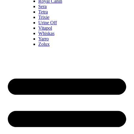
Royal Canin
Sera
Tetra
Trixie
Urine Off
Vitapol
Whiskas
Yarro
Zolux