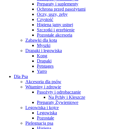
Preparaty i suplementy
Ochrona przed pasożytami
Oczy, uszy, zęby
Czystość
Higiena jamy ustnej
Szczotki i grzebienie
Pozostałe akcesoria
Zabawki dla kota
Myszki
Drapaki i legowiska
Kong
Drapaki
Petstages
Yarro
Dla Psa
Akcesoria dla psów
Witaminy i zdrowie
Pasożyty i odrobaczanie
Na Pchły i Kleszcze
Preparaty Żywieniowe
Legowiska i kojce
Legowiska
Pozostałe
Pielęgnacja psa
Higiena