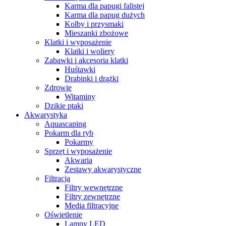
Karma dla papugi falistej
Karma dla papug dużych
Kolby i przysmaki
Mieszanki zbożowe
Klatki i wyposażenie
Klatki i woliery
Zabawki i akcesoria klatki
Huśtawki
Drabinki i drążki
Zdrowie
Witaminy
Dzikie ptaki
Akwarystyka
Aquascaping
Pokarm dla ryb
Pokarmy
Sprzęt i wyposażenie
Akwaria
Zestawy akwarystyczne
Filtracja
Filtry wewnętrzne
Filtry zewnętrzne
Media filtracyjne
Oświetlenie
Lampy LED