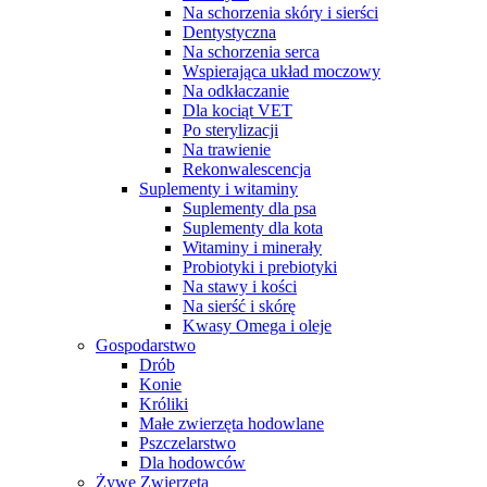
Na schorzenia skóry i sierści
Dentystyczna
Na schorzenia serca
Wspierająca układ moczowy
Na odkłaczanie
Dla kociąt VET
Po sterylizacji
Na trawienie
Rekonwalescencja
Suplementy i witaminy
Suplementy dla psa
Suplementy dla kota
Witaminy i minerały
Probiotyki i prebiotyki
Na stawy i kości
Na sierść i skórę
Kwasy Omega i oleje
Gospodarstwo
Drób
Konie
Króliki
Małe zwierzęta hodowlane
Pszczelarstwo
Dla hodowców
Żywe Zwierzęta