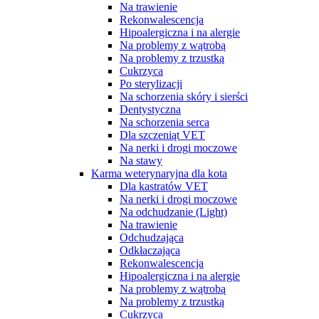
Na trawienie
Rekonwalescencja
Hipoalergiczna i na alergie
Na problemy z wątrobą
Na problemy z trzustką
Cukrzyca
Po sterylizacji
Na schorzenia skóry i sierści
Dentystyczna
Na schorzenia serca
Dla szczeniąt VET
Na nerki i drogi moczowe
Na stawy
Karma weterynaryjna dla kota
Dla kastratów VET
Na nerki i drogi moczowe
Na odchudzanie (Light)
Na trawienie
Odchudzająca
Odkłaczająca
Rekonwalescencja
Hipoalergiczna i na alergie
Na problemy z wątrobą
Na problemy z trzustką
Cukrzyca