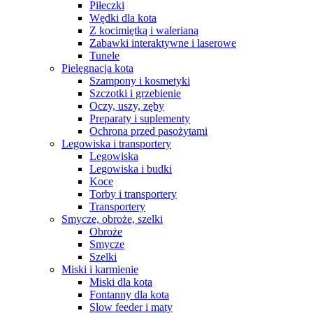
Piłeczki
Wędki dla kota
Z kocimiętką i walerianą
Zabawki interaktywne i laserowe
Tunele
Pielęgnacja kota
Szampony i kosmetyki
Szczotki i grzebienie
Oczy, uszy, zęby
Preparaty i suplementy
Ochrona przed pasożytami
Legowiska i transportery
Legowiska
Legowiska i budki
Koce
Torby i transportery
Transportery
Smycze, obroże, szelki
Obroże
Smycze
Szelki
Miski i karmienie
Miski dla kota
Fontanny dla kota
Slow feeder i maty