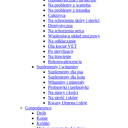
Na problemy z wątrobą
Na problemy z trzustką
Cukrzyca
Na schorzenia skóry i sierści
Dentystyczna
Na schorzenia serca
Wspierająca układ moczowy
Na odkłaczanie
Dla kociąt VET
Po sterylizacji
Na trawienie
Rekonwalescencja
Suplementy i witaminy
Suplementy dla psa
Suplementy dla kota
Witaminy i minerały
Probiotyki i prebiotyki
Na stawy i kości
Na sierść i skórę
Kwasy Omega i oleje
Gospodarstwo
Drób
Konie
Króliki