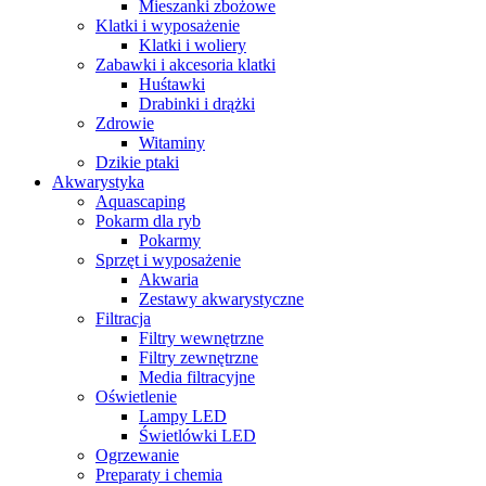
Mieszanki zbożowe
Klatki i wyposażenie
Klatki i woliery
Zabawki i akcesoria klatki
Huśtawki
Drabinki i drążki
Zdrowie
Witaminy
Dzikie ptaki
Akwarystyka
Aquascaping
Pokarm dla ryb
Pokarmy
Sprzęt i wyposażenie
Akwaria
Zestawy akwarystyczne
Filtracja
Filtry wewnętrzne
Filtry zewnętrzne
Media filtracyjne
Oświetlenie
Lampy LED
Świetlówki LED
Ogrzewanie
Preparaty i chemia