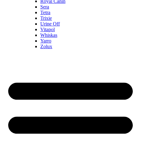
Royal Canin
Sera
Tetra
Trixie
Urine Off
Vitapol
Whiskas
Yarro
Zolux