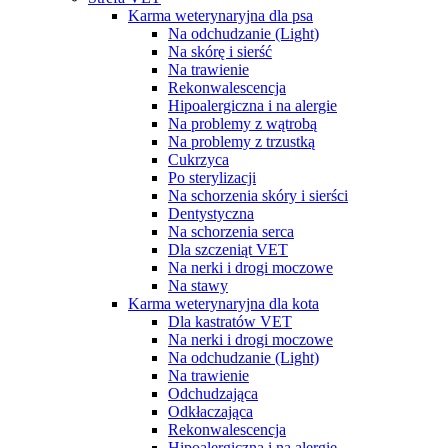
Karma weterynaryjna dla psa
Na odchudzanie (Light)
Na skórę i sierść
Na trawienie
Rekonwalescencja
Hipoalergiczna i na alergie
Na problemy z wątrobą
Na problemy z trzustką
Cukrzyca
Po sterylizacji
Na schorzenia skóry i sierści
Dentystyczna
Na schorzenia serca
Dla szczeniąt VET
Na nerki i drogi moczowe
Na stawy
Karma weterynaryjna dla kota
Dla kastratów VET
Na nerki i drogi moczowe
Na odchudzanie (Light)
Na trawienie
Odchudzająca
Odkłaczająca
Rekonwalescencja
Hipoalergiczna i na alergie