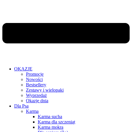
OKAZJE
Promocje
Nowości
Bestsellery
Zestawy i wielopaki
Wyprzedaż
Okazje dnia
Dla Psa
Karma
Karma sucha
Karma dla szczeniąt
Karma mokra