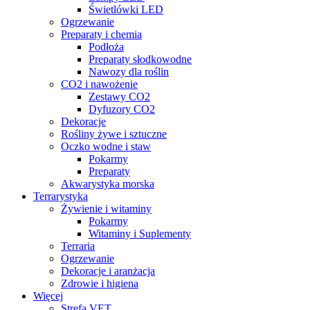
Świetlówki LED
Ogrzewanie
Preparaty i chemia
Podłoża
Preparaty słodkowodne
Nawozy dla roślin
CO2 i nawożenie
Zestawy CO2
Dyfuzory CO2
Dekoracje
Rośliny żywe i sztuczne
Oczko wodne i staw
Pokarmy
Preparaty
Akwarystyka morska
Terrarystyka
Żywienie i witaminy
Pokarmy
Witaminy i Suplementy
Terraria
Ogrzewanie
Dekoracje i aranżacja
Zdrowie i higiena
Więcej
Strefa VET