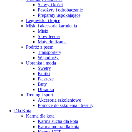
Stawy i kości
Pasożyty i odrobaczanie
Preparaty uspokajające
Legowiska i kojce
Miski i akcesoria karmienia
Miski
Slow feeder
Maty do lizania
Podróż z psem
Transportery
W podróży
Ubranka i moda
Swetry
Kurtki
Płaszcze
Buty
Ubranka
Trening i sport
Akcesoria szkoleniowe
Pomoce do szkolenia i tresury
Dla Kota
Karma dla kota
Karma sucha dla kota
Karma mokra dla kota
Karma VET