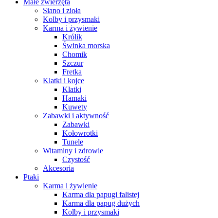
Małe zwierzęta
Siano i zioła
Kolby i przysmaki
Karma i żywienie
Królik
Świnka morska
Chomik
Szczur
Fretka
Klatki i kojce
Klatki
Hamaki
Kuwety
Zabawki i aktywność
Zabawki
Kołowrotki
Tunele
Witaminy i zdrowie
Czystość
Akcesoria
Ptaki
Karma i żywienie
Karma dla papugi falistej
Karma dla papug dużych
Kolby i przysmaki