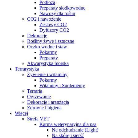
Podłoża
Preparaty słodkowodne
Nawozy dla roślin
CO2 i nawożenie
Zestawy CO2
Dyfuzory CO2
Dekoracje
Rośliny żywe i sztuczne
Oczko wodne i staw
Pokarmy
Preparaty
Akwarystyka morska
Terrarystyka
Żywienie i witaminy
Pokarmy
Witaminy i Suplementy
Terraria
Ogrzewanie
Dekoracje i aranżacja
Zdrowie i higiena
Więcej
Strefa VET
Karma weterynaryjna dla psa
Na odchudzanie (Light)
Na skórę i sierść