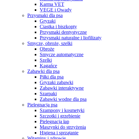
Karma VET
VEGE i Owady
Przysmaki dla psa
Gryzaki
Ciastka i biszkopty
Przysmaki dentystyczne
Przysmaki naturalne i liofilizaty
Smycze, obroże, szelki
Obroże
Smycze automatyczne
Szelki
Kagańce
Zabawki dla psa
Piłki dla psa
Gryzaki zabawki
Zabawki interaktywne
Szarpaki
Zabawki wodne dla psa
Pielęgnacja psa
Szampony i kosmetyki
Szczotki i grzebienie
Pielęgnacja łap
Maszynki do strzyżenia
Higiena i sprzątanie
Witaminy i zdrowie