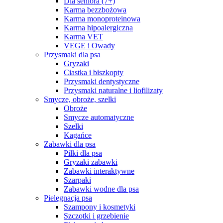
Dla seniora (7+)
Karma bezzbożowa
Karma monoproteinowa
Karma hipoalergiczna
Karma VET
VEGE i Owady
Przysmaki dla psa
Gryzaki
Ciastka i biszkopty
Przysmaki dentystyczne
Przysmaki naturalne i liofilizaty
Smycze, obroże, szelki
Obroże
Smycze automatyczne
Szelki
Kagańce
Zabawki dla psa
Piłki dla psa
Gryzaki zabawki
Zabawki interaktywne
Szarpaki
Zabawki wodne dla psa
Pielęgnacja psa
Szampony i kosmetyki
Szczotki i grzebienie