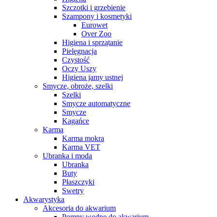
Szczotki i grzebienie
Szampony i kosmetyki
Eurowet
Over Zoo
Higiena i sprzątanie
Pielęgnacja
Czystość
Oczy Uszy
Higiena jamy ustnej
Smycze, obroże, szelki
Szelki
Smycze automatyczne
Smycze
Kagańce
Karma
Karma mokra
Karma VET
Ubranka i moda
Ubranka
Buty
Płaszczyki
Swetry
Akwarystyka
Akcesoria do akwarium
Pompy wodne do akwarium