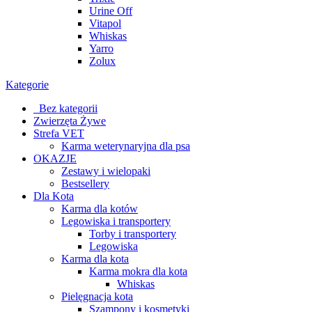
Urine Off
Vitapol
Whiskas
Yarro
Zolux
Kategorie
_Bez kategorii
Zwierzęta Żywe
Strefa VET
Karma weterynaryjna dla psa
OKAZJE
Zestawy i wielopaki
Bestsellery
Dla Kota
Karma dla kotów
Legowiska i transportery
Torby i transportery
Legowiska
Karma dla kota
Karma mokra dla kota
Whiskas
Pielęgnacja kota
Szampony i kosmetyki