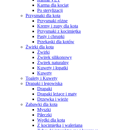
Karma dla kociąt
Po sterylizacji
Przysmaki dla kota
Przysmaki różne
Kremy i zupy dla kota
Przysmaki z kocimiętką
Pasty i chrupki
Przekąski dla kotów
Żwirki dla kota
Żwirki
Żwirek silikonowy
Żwirek naturalny
Kuwety i łopatki
Kuwety
Toalety i Kuwety
Drapaki i legowiska
Drapaki
Drapaki leżące i maty
Drzewka i wieże
Zabawki dla kota
Myszki
Piłeczki
Wędki dla kota
Z kocimiętką i walerianą