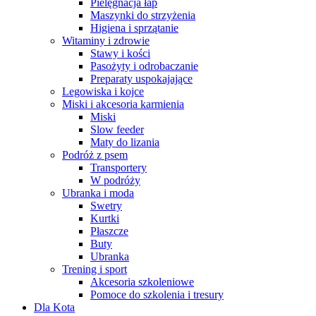
Pielęgnacja łap
Maszynki do strzyżenia
Higiena i sprzątanie
Witaminy i zdrowie
Stawy i kości
Pasożyty i odrobaczanie
Preparaty uspokajające
Legowiska i kojce
Miski i akcesoria karmienia
Miski
Slow feeder
Maty do lizania
Podróż z psem
Transportery
W podróży
Ubranka i moda
Swetry
Kurtki
Płaszcze
Buty
Ubranka
Trening i sport
Akcesoria szkoleniowe
Pomoce do szkolenia i tresury
Dla Kota