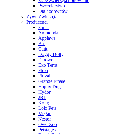
Małe zwierzęta hodowlane
Pszczelarstwo
Dla hodowców
Żywe Zwierzęta
Producenci
8 in 1
Animonda
Applaws
Brit
Catit
Doggy Dolly
Eurowet
Exo Terra
Flexi
Fluval
Grande Finale
Happy Dog
Hydor
JBL
Kong
Lolo Pets
Megan
Nestor
Over Zoo
Petstages