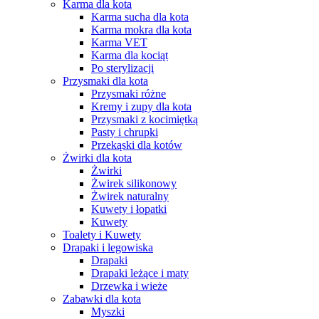
Karma dla kota
Karma sucha dla kota
Karma mokra dla kota
Karma VET
Karma dla kociąt
Po sterylizacji
Przysmaki dla kota
Przysmaki różne
Kremy i zupy dla kota
Przysmaki z kocimiętką
Pasty i chrupki
Przekąski dla kotów
Żwirki dla kota
Żwirki
Żwirek silikonowy
Żwirek naturalny
Kuwety i łopatki
Kuwety
Toalety i Kuwety
Drapaki i legowiska
Drapaki
Drapaki leżące i maty
Drzewka i wieże
Zabawki dla kota
Myszki