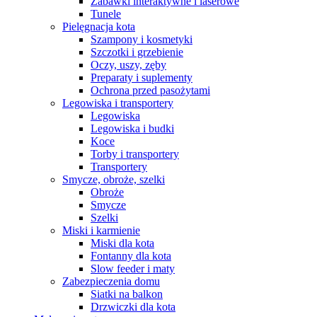
Zabawki interaktywne i laserowe
Tunele
Pielęgnacja kota
Szampony i kosmetyki
Szczotki i grzebienie
Oczy, uszy, zęby
Preparaty i suplementy
Ochrona przed pasożytami
Legowiska i transportery
Legowiska
Legowiska i budki
Koce
Torby i transportery
Transportery
Smycze, obroże, szelki
Obroże
Smycze
Szelki
Miski i karmienie
Miski dla kota
Fontanny dla kota
Slow feeder i maty
Zabezpieczenia domu
Siatki na balkon
Drzwiczki dla kota