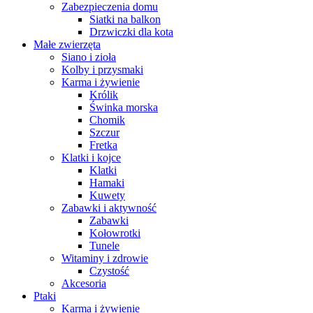
Zabezpieczenia domu
Siatki na balkon
Drzwiczki dla kota
Małe zwierzęta
Siano i zioła
Kolby i przysmaki
Karma i żywienie
Królik
Świnka morska
Chomik
Szczur
Fretka
Klatki i kojce
Klatki
Hamaki
Kuwety
Zabawki i aktywność
Zabawki
Kołowrotki
Tunele
Witaminy i zdrowie
Czystość
Akcesoria
Ptaki
Karma i żywienie