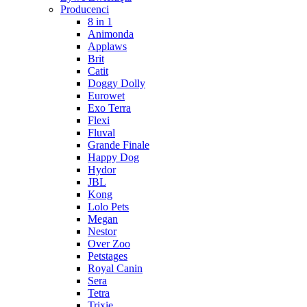
Producenci
8 in 1
Animonda
Applaws
Brit
Catit
Doggy Dolly
Eurowet
Exo Terra
Flexi
Fluval
Grande Finale
Happy Dog
Hydor
JBL
Kong
Lolo Pets
Megan
Nestor
Over Zoo
Petstages
Royal Canin
Sera
Tetra
Trixie