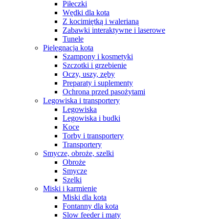
Piłeczki
Wędki dla kota
Z kocimiętką i walerianą
Zabawki interaktywne i laserowe
Tunele
Pielęgnacja kota
Szampony i kosmetyki
Szczotki i grzebienie
Oczy, uszy, zęby
Preparaty i suplementy
Ochrona przed pasożytami
Legowiska i transportery
Legowiska
Legowiska i budki
Koce
Torby i transportery
Transportery
Smycze, obroże, szelki
Obroże
Smycze
Szelki
Miski i karmienie
Miski dla kota
Fontanny dla kota
Slow feeder i maty