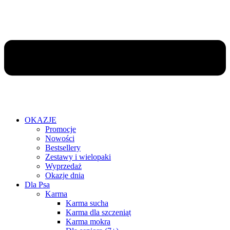
OKAZJE
Promocje
Nowości
Bestsellery
Zestawy i wielopaki
Wyprzedaż
Okazje dnia
Dla Psa
Karma
Karma sucha
Karma dla szczeniąt
Karma mokra