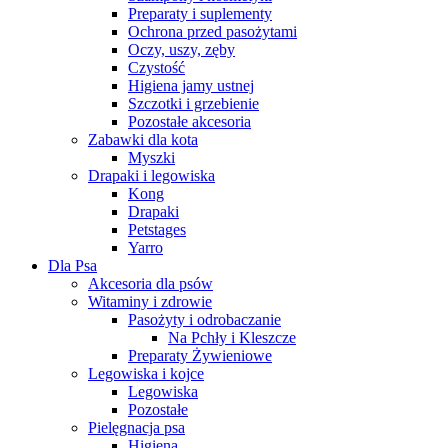
Preparaty i suplementy
Ochrona przed pasożytami
Oczy, uszy, zęby
Czystość
Higiena jamy ustnej
Szczotki i grzebienie
Pozostałe akcesoria
Zabawki dla kota
Myszki
Drapaki i legowiska
Kong
Drapaki
Petstages
Yarro
Dla Psa
Akcesoria dla psów
Witaminy i zdrowie
Pasożyty i odrobaczanie
Na Pchły i Kleszcze
Preparaty Żywieniowe
Legowiska i kojce
Legowiska
Pozostałe
Pielęgnacja psa
Higiena