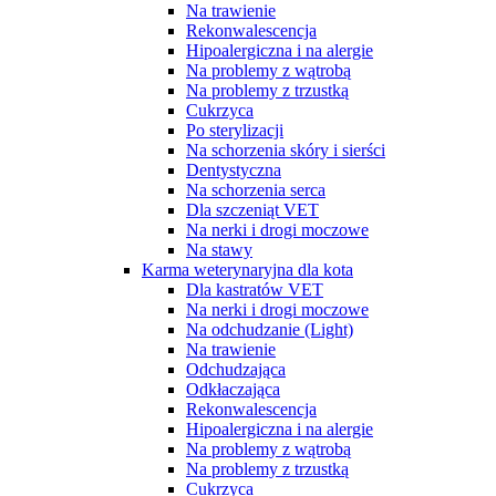
Na trawienie
Rekonwalescencja
Hipoalergiczna i na alergie
Na problemy z wątrobą
Na problemy z trzustką
Cukrzyca
Po sterylizacji
Na schorzenia skóry i sierści
Dentystyczna
Na schorzenia serca
Dla szczeniąt VET
Na nerki i drogi moczowe
Na stawy
Karma weterynaryjna dla kota
Dla kastratów VET
Na nerki i drogi moczowe
Na odchudzanie (Light)
Na trawienie
Odchudzająca
Odkłaczająca
Rekonwalescencja
Hipoalergiczna i na alergie
Na problemy z wątrobą
Na problemy z trzustką
Cukrzyca