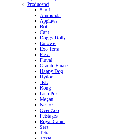
Producenci
8 in 1
Animonda
Applaws
Brit
Catit
Doggy Dolly
Eurowet
Exo Terra
Flexi
Fluval
Grande Finale
Happy Dog
Hydor
JBL
Kong
Lolo Pets
Megan
Nestor
Over Zoo
Petstages
Royal Canin
Sera
Tetra
Trixie