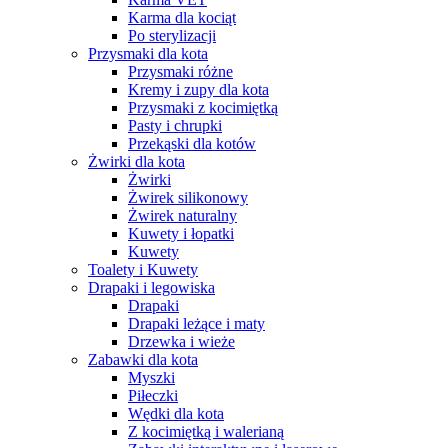
Karma dla kociąt
Po sterylizacji
Przysmaki dla kota
Przysmaki różne
Kremy i zupy dla kota
Przysmaki z kocimiętką
Pasty i chrupki
Przekąski dla kotów
Żwirki dla kota
Żwirki
Żwirek silikonowy
Żwirek naturalny
Kuwety i łopatki
Kuwety
Toalety i Kuwety
Drapaki i legowiska
Drapaki
Drapaki leżące i maty
Drzewka i wieże
Zabawki dla kota
Myszki
Piłeczki
Wędki dla kota
Z kocimiętką i walerianą