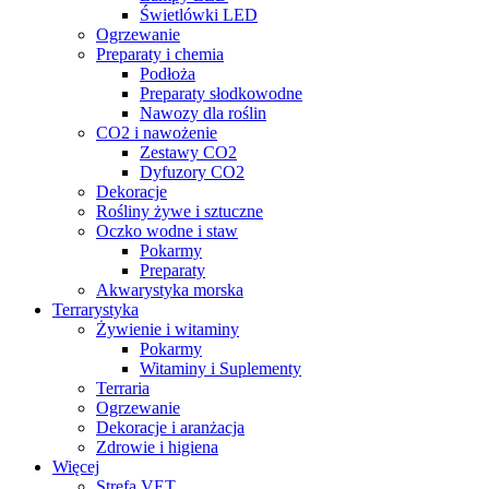
Świetlówki LED
Ogrzewanie
Preparaty i chemia
Podłoża
Preparaty słodkowodne
Nawozy dla roślin
CO2 i nawożenie
Zestawy CO2
Dyfuzory CO2
Dekoracje
Rośliny żywe i sztuczne
Oczko wodne i staw
Pokarmy
Preparaty
Akwarystyka morska
Terrarystyka
Żywienie i witaminy
Pokarmy
Witaminy i Suplementy
Terraria
Ogrzewanie
Dekoracje i aranżacja
Zdrowie i higiena
Więcej
Strefa VET