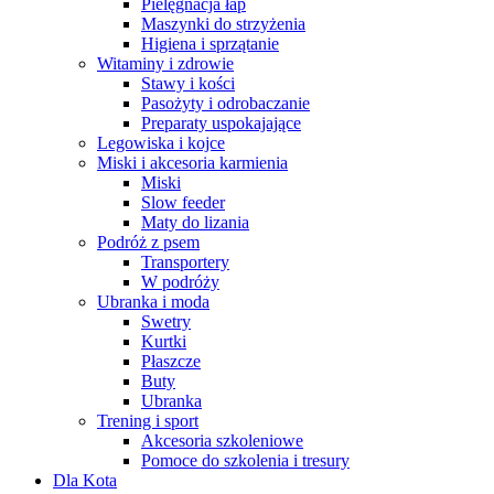
Pielęgnacja łap
Maszynki do strzyżenia
Higiena i sprzątanie
Witaminy i zdrowie
Stawy i kości
Pasożyty i odrobaczanie
Preparaty uspokajające
Legowiska i kojce
Miski i akcesoria karmienia
Miski
Slow feeder
Maty do lizania
Podróż z psem
Transportery
W podróży
Ubranka i moda
Swetry
Kurtki
Płaszcze
Buty
Ubranka
Trening i sport
Akcesoria szkoleniowe
Pomoce do szkolenia i tresury
Dla Kota