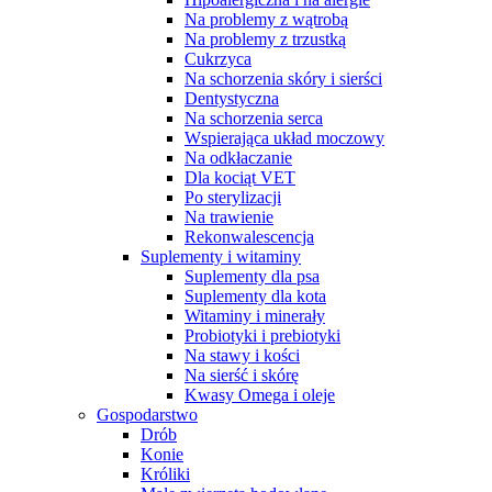
Na problemy z wątrobą
Na problemy z trzustką
Cukrzyca
Na schorzenia skóry i sierści
Dentystyczna
Na schorzenia serca
Wspierająca układ moczowy
Na odkłaczanie
Dla kociąt VET
Po sterylizacji
Na trawienie
Rekonwalescencja
Suplementy i witaminy
Suplementy dla psa
Suplementy dla kota
Witaminy i minerały
Probiotyki i prebiotyki
Na stawy i kości
Na sierść i skórę
Kwasy Omega i oleje
Gospodarstwo
Drób
Konie
Króliki