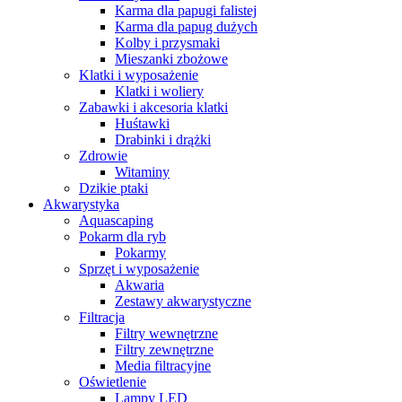
Karma dla papugi falistej
Karma dla papug dużych
Kolby i przysmaki
Mieszanki zbożowe
Klatki i wyposażenie
Klatki i woliery
Zabawki i akcesoria klatki
Huśtawki
Drabinki i drążki
Zdrowie
Witaminy
Dzikie ptaki
Akwarystyka
Aquascaping
Pokarm dla ryb
Pokarmy
Sprzęt i wyposażenie
Akwaria
Zestawy akwarystyczne
Filtracja
Filtry wewnętrzne
Filtry zewnętrzne
Media filtracyjne
Oświetlenie
Lampy LED