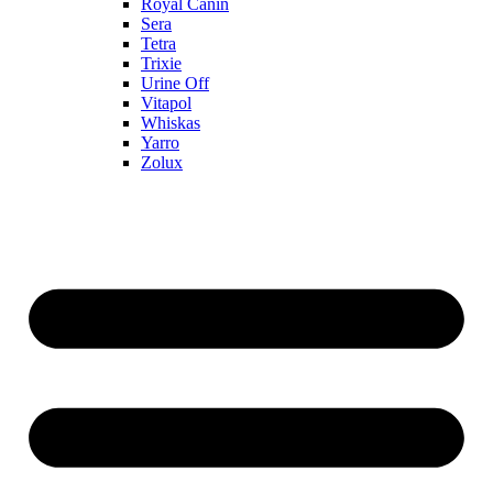
Royal Canin
Sera
Tetra
Trixie
Urine Off
Vitapol
Whiskas
Yarro
Zolux