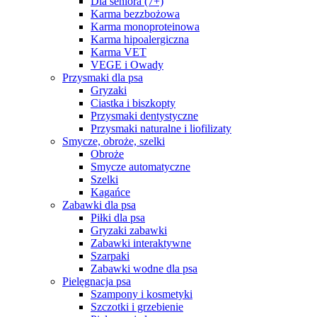
Dla seniora (7+)
Karma bezzbożowa
Karma monoproteinowa
Karma hipoalergiczna
Karma VET
VEGE i Owady
Przysmaki dla psa
Gryzaki
Ciastka i biszkopty
Przysmaki dentystyczne
Przysmaki naturalne i liofilizaty
Smycze, obroże, szelki
Obroże
Smycze automatyczne
Szelki
Kagańce
Zabawki dla psa
Piłki dla psa
Gryzaki zabawki
Zabawki interaktywne
Szarpaki
Zabawki wodne dla psa
Pielęgnacja psa
Szampony i kosmetyki
Szczotki i grzebienie