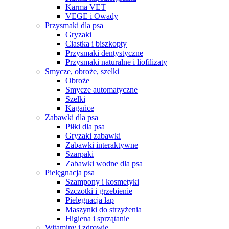
Karma VET
VEGE i Owady
Przysmaki dla psa
Gryzaki
Ciastka i biszkopty
Przysmaki dentystyczne
Przysmaki naturalne i liofilizaty
Smycze, obroże, szelki
Obroże
Smycze automatyczne
Szelki
Kagańce
Zabawki dla psa
Piłki dla psa
Gryzaki zabawki
Zabawki interaktywne
Szarpaki
Zabawki wodne dla psa
Pielęgnacja psa
Szampony i kosmetyki
Szczotki i grzebienie
Pielęgnacja łap
Maszynki do strzyżenia
Higiena i sprzątanie
Witaminy i zdrowie