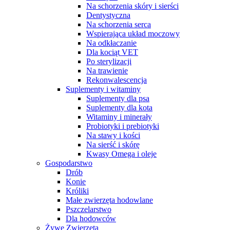
Na schorzenia skóry i sierści
Dentystyczna
Na schorzenia serca
Wspierająca układ moczowy
Na odkłaczanie
Dla kociąt VET
Po sterylizacji
Na trawienie
Rekonwalescencja
Suplementy i witaminy
Suplementy dla psa
Suplementy dla kota
Witaminy i minerały
Probiotyki i prebiotyki
Na stawy i kości
Na sierść i skórę
Kwasy Omega i oleje
Gospodarstwo
Drób
Konie
Króliki
Małe zwierzęta hodowlane
Pszczelarstwo
Dla hodowców
Żywe Zwierzęta