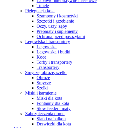
Zabawki interaktywne i laserowe
Tunele
Pielęgnacja kota
Szampony i kosmetyki
Szczotki i grzebienie
Oczy, uszy, zęby
Preparaty i suplementy
Ochrona przed pasożytami
Legowiska i transportery
Legowiska
Legowiska i budki
Koce
Torby i transportery
Transportery
Smycze, obroże, szelki
Obroże
Smycze
Szelki
Miski i karmienie
Miski dla kota
Fontanny dla kota
Slow feeder i maty
Zabezpieczenia domu
Siatki na balkon
Drzwiczki dla kota