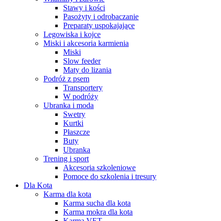
Stawy i kości
Pasożyty i odrobaczanie
Preparaty uspokajające
Legowiska i kojce
Miski i akcesoria karmienia
Miski
Slow feeder
Maty do lizania
Podróż z psem
Transportery
W podróży
Ubranka i moda
Swetry
Kurtki
Płaszcze
Buty
Ubranka
Trening i sport
Akcesoria szkoleniowe
Pomoce do szkolenia i tresury
Dla Kota
Karma dla kota
Karma sucha dla kota
Karma mokra dla kota
Karma VET