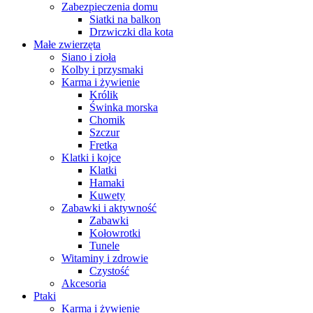
Zabezpieczenia domu
Siatki na balkon
Drzwiczki dla kota
Małe zwierzęta
Siano i zioła
Kolby i przysmaki
Karma i żywienie
Królik
Świnka morska
Chomik
Szczur
Fretka
Klatki i kojce
Klatki
Hamaki
Kuwety
Zabawki i aktywność
Zabawki
Kołowrotki
Tunele
Witaminy i zdrowie
Czystość
Akcesoria
Ptaki
Karma i żywienie