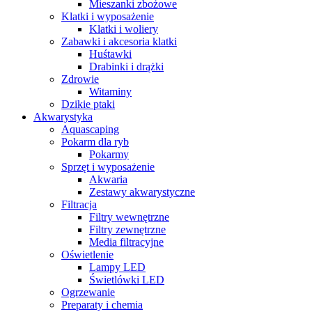
Mieszanki zbożowe
Klatki i wyposażenie
Klatki i woliery
Zabawki i akcesoria klatki
Huśtawki
Drabinki i drążki
Zdrowie
Witaminy
Dzikie ptaki
Akwarystyka
Aquascaping
Pokarm dla ryb
Pokarmy
Sprzęt i wyposażenie
Akwaria
Zestawy akwarystyczne
Filtracja
Filtry wewnętrzne
Filtry zewnętrzne
Media filtracyjne
Oświetlenie
Lampy LED
Świetlówki LED
Ogrzewanie
Preparaty i chemia