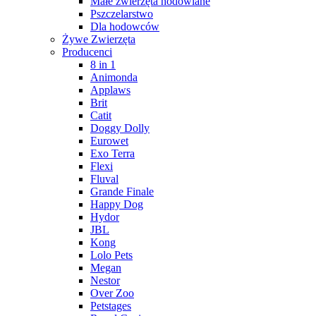
Małe zwierzęta hodowlane
Pszczelarstwo
Dla hodowców
Żywe Zwierzęta
Producenci
8 in 1
Animonda
Applaws
Brit
Catit
Doggy Dolly
Eurowet
Exo Terra
Flexi
Fluval
Grande Finale
Happy Dog
Hydor
JBL
Kong
Lolo Pets
Megan
Nestor
Over Zoo
Petstages