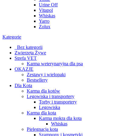
Urine Off
Vitapol
Whiskas
Yarro
Zolux
Kategorie
_Bez kategorii
Zwierzęta Żywe
Strefa VET
Karma weterynaryjna dla psa
OKAZJE
Zestawy i wielopaki
Bestsellery
Dla Kota
Karma dla kotów
Legowiska i transportery
Torby i transportery
Legowiska
Karma dla kota
Karma mokra dla kota
Whiskas
Pielęgnacja kota
Szampony i kosmetyki