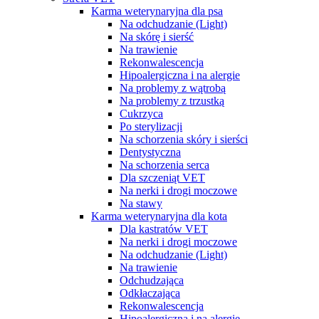
Karma weterynaryjna dla psa
Na odchudzanie (Light)
Na skórę i sierść
Na trawienie
Rekonwalescencja
Hipoalergiczna i na alergie
Na problemy z wątrobą
Na problemy z trzustką
Cukrzyca
Po sterylizacji
Na schorzenia skóry i sierści
Dentystyczna
Na schorzenia serca
Dla szczeniąt VET
Na nerki i drogi moczowe
Na stawy
Karma weterynaryjna dla kota
Dla kastratów VET
Na nerki i drogi moczowe
Na odchudzanie (Light)
Na trawienie
Odchudzająca
Odkłaczająca
Rekonwalescencja
Hipoalergiczna i na alergie