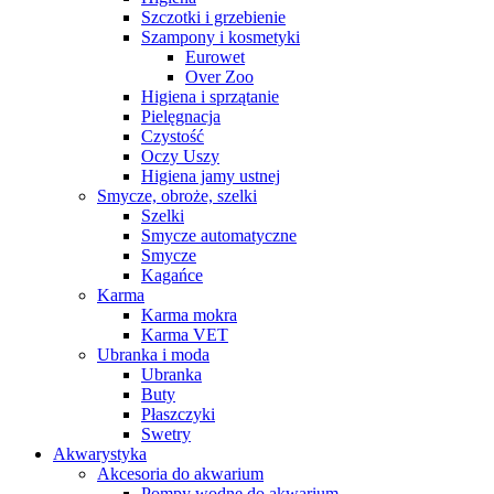
Szczotki i grzebienie
Szampony i kosmetyki
Eurowet
Over Zoo
Higiena i sprzątanie
Pielęgnacja
Czystość
Oczy Uszy
Higiena jamy ustnej
Smycze, obroże, szelki
Szelki
Smycze automatyczne
Smycze
Kagańce
Karma
Karma mokra
Karma VET
Ubranka i moda
Ubranka
Buty
Płaszczyki
Swetry
Akwarystyka
Akcesoria do akwarium
Pompy wodne do akwarium