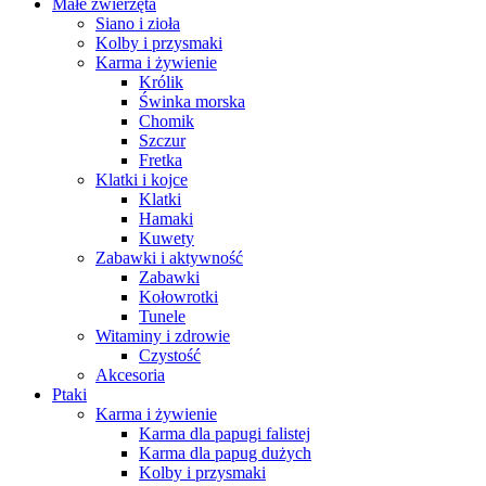
Małe zwierzęta
Siano i zioła
Kolby i przysmaki
Karma i żywienie
Królik
Świnka morska
Chomik
Szczur
Fretka
Klatki i kojce
Klatki
Hamaki
Kuwety
Zabawki i aktywność
Zabawki
Kołowrotki
Tunele
Witaminy i zdrowie
Czystość
Akcesoria
Ptaki
Karma i żywienie
Karma dla papugi falistej
Karma dla papug dużych
Kolby i przysmaki