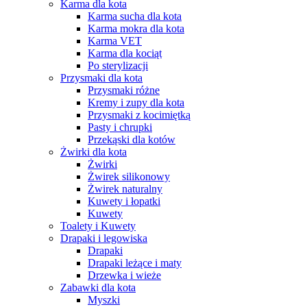
Karma dla kota
Karma sucha dla kota
Karma mokra dla kota
Karma VET
Karma dla kociąt
Po sterylizacji
Przysmaki dla kota
Przysmaki różne
Kremy i zupy dla kota
Przysmaki z kocimiętką
Pasty i chrupki
Przekąski dla kotów
Żwirki dla kota
Żwirki
Żwirek silikonowy
Żwirek naturalny
Kuwety i łopatki
Kuwety
Toalety i Kuwety
Drapaki i legowiska
Drapaki
Drapaki leżące i maty
Drzewka i wieże
Zabawki dla kota
Myszki