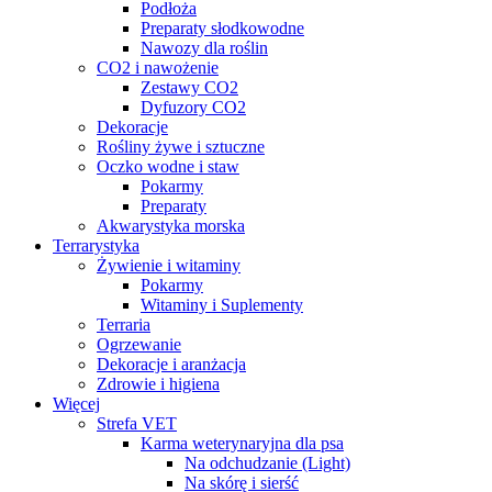
Podłoża
Preparaty słodkowodne
Nawozy dla roślin
CO2 i nawożenie
Zestawy CO2
Dyfuzory CO2
Dekoracje
Rośliny żywe i sztuczne
Oczko wodne i staw
Pokarmy
Preparaty
Akwarystyka morska
Terrarystyka
Żywienie i witaminy
Pokarmy
Witaminy i Suplementy
Terraria
Ogrzewanie
Dekoracje i aranżacja
Zdrowie i higiena
Więcej
Strefa VET
Karma weterynaryjna dla psa
Na odchudzanie (Light)
Na skórę i sierść