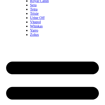
Royal Canin
Sera
Tetra
Trixie
Urine Off
Vitapol
Whiskas
Yarro
Zolux