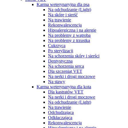
Karma weterynaryjna dla psa
Na odchudzanie (Light)
Na skórę i sierść
Na trawienie
Rekonwalescencja
Hipoalergiczna i na alergie
Na problemy z wątrobą
Na problemy z trzustką
Cukrzyca
Po sterylizacji
Na schorzenia skóry i sierści
Dentystyczna
Na schorzenia serca
Dla szczeniąt VET
Na nerki i drogi moczowe
Na stawy
Karma weterynaryjna dla kota
Dla kastratów VET
Na nerki i drogi moczowe
Na odchudzanie (Light)
Na trawienie
Odchudzająca
Odkłaczająca
Rekonwalescencja
Hipoalergiczna i na alergie