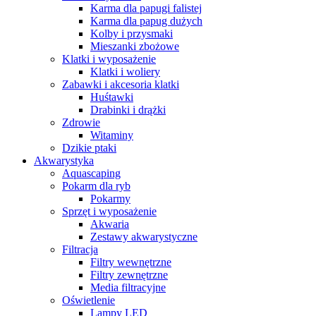
Karma dla papugi falistej
Karma dla papug dużych
Kolby i przysmaki
Mieszanki zbożowe
Klatki i wyposażenie
Klatki i woliery
Zabawki i akcesoria klatki
Huśtawki
Drabinki i drążki
Zdrowie
Witaminy
Dzikie ptaki
Akwarystyka
Aquascaping
Pokarm dla ryb
Pokarmy
Sprzęt i wyposażenie
Akwaria
Zestawy akwarystyczne
Filtracja
Filtry wewnętrzne
Filtry zewnętrzne
Media filtracyjne
Oświetlenie
Lampy LED