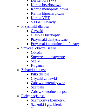
Dla seniora (7+)
Karma bezzbożowa
Karma monoproteinowa
Karma hipoalergiczna
Karma VET
VEGE i Owady
Przysmaki dla psa
Gryzaki
Ciastka i biszkopty
Przysmaki dentystyczne
Przysmaki naturalne i liofilizaty
Smycze, obroże, szelki
Obroże
Smycze automatyczne
Szelki
Kagańce
Zabawki dla psa
Piłki dla psa
Gryzaki zabawki
Zabawki interaktywne
Szarpaki
Zabawki wodne dla psa
Pielęgnacja psa
Szampony i kosmetyki
Szczotki i grzebienie