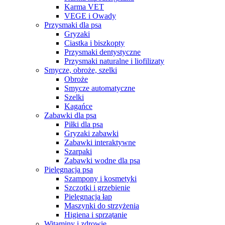
Karma VET
VEGE i Owady
Przysmaki dla psa
Gryzaki
Ciastka i biszkopty
Przysmaki dentystyczne
Przysmaki naturalne i liofilizaty
Smycze, obroże, szelki
Obroże
Smycze automatyczne
Szelki
Kagańce
Zabawki dla psa
Piłki dla psa
Gryzaki zabawki
Zabawki interaktywne
Szarpaki
Zabawki wodne dla psa
Pielęgnacja psa
Szampony i kosmetyki
Szczotki i grzebienie
Pielęgnacja łap
Maszynki do strzyżenia
Higiena i sprzątanie
Witaminy i zdrowie