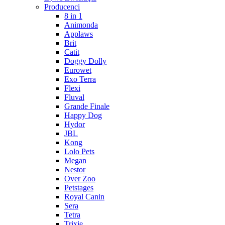
Producenci
8 in 1
Animonda
Applaws
Brit
Catit
Doggy Dolly
Eurowet
Exo Terra
Flexi
Fluval
Grande Finale
Happy Dog
Hydor
JBL
Kong
Lolo Pets
Megan
Nestor
Over Zoo
Petstages
Royal Canin
Sera
Tetra
Trixie