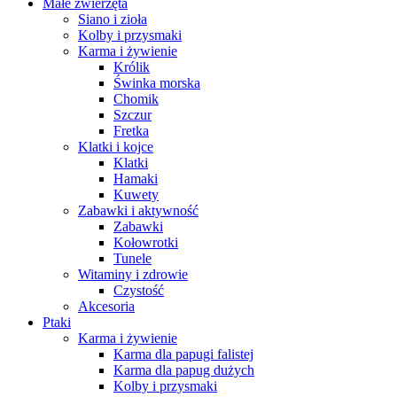
Małe zwierzęta
Siano i zioła
Kolby i przysmaki
Karma i żywienie
Królik
Świnka morska
Chomik
Szczur
Fretka
Klatki i kojce
Klatki
Hamaki
Kuwety
Zabawki i aktywność
Zabawki
Kołowrotki
Tunele
Witaminy i zdrowie
Czystość
Akcesoria
Ptaki
Karma i żywienie
Karma dla papugi falistej
Karma dla papug dużych
Kolby i przysmaki