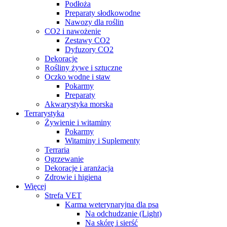
Podłoża
Preparaty słodkowodne
Nawozy dla roślin
CO2 i nawożenie
Zestawy CO2
Dyfuzory CO2
Dekoracje
Rośliny żywe i sztuczne
Oczko wodne i staw
Pokarmy
Preparaty
Akwarystyka morska
Terrarystyka
Żywienie i witaminy
Pokarmy
Witaminy i Suplementy
Terraria
Ogrzewanie
Dekoracje i aranżacja
Zdrowie i higiena
Więcej
Strefa VET
Karma weterynaryjna dla psa
Na odchudzanie (Light)
Na skórę i sierść