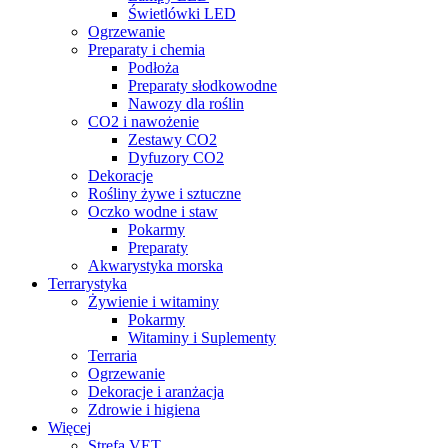
Świetlówki LED
Ogrzewanie
Preparaty i chemia
Podłoża
Preparaty słodkowodne
Nawozy dla roślin
CO2 i nawożenie
Zestawy CO2
Dyfuzory CO2
Dekoracje
Rośliny żywe i sztuczne
Oczko wodne i staw
Pokarmy
Preparaty
Akwarystyka morska
Terrarystyka
Żywienie i witaminy
Pokarmy
Witaminy i Suplementy
Terraria
Ogrzewanie
Dekoracje i aranżacja
Zdrowie i higiena
Więcej
Strefa VET