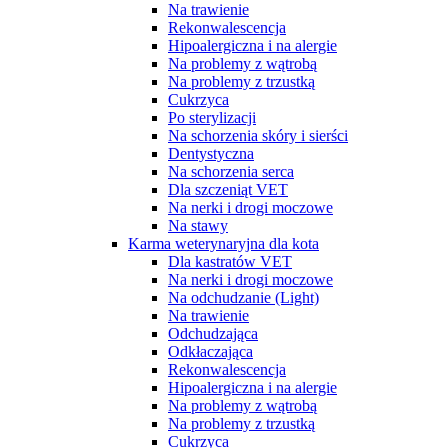
Na trawienie
Rekonwalescencja
Hipoalergiczna i na alergie
Na problemy z wątrobą
Na problemy z trzustką
Cukrzyca
Po sterylizacji
Na schorzenia skóry i sierści
Dentystyczna
Na schorzenia serca
Dla szczeniąt VET
Na nerki i drogi moczowe
Na stawy
Karma weterynaryjna dla kota
Dla kastratów VET
Na nerki i drogi moczowe
Na odchudzanie (Light)
Na trawienie
Odchudzająca
Odkłaczająca
Rekonwalescencja
Hipoalergiczna i na alergie
Na problemy z wątrobą
Na problemy z trzustką
Cukrzyca