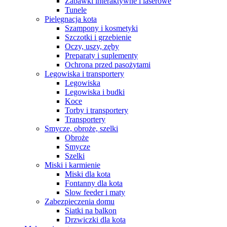
Zabawki interaktywne i laserowe
Tunele
Pielęgnacja kota
Szampony i kosmetyki
Szczotki i grzebienie
Oczy, uszy, zęby
Preparaty i suplementy
Ochrona przed pasożytami
Legowiska i transportery
Legowiska
Legowiska i budki
Koce
Torby i transportery
Transportery
Smycze, obroże, szelki
Obroże
Smycze
Szelki
Miski i karmienie
Miski dla kota
Fontanny dla kota
Slow feeder i maty
Zabezpieczenia domu
Siatki na balkon
Drzwiczki dla kota