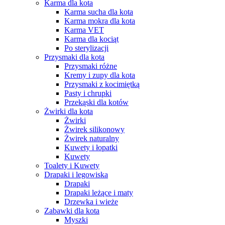
Karma dla kota
Karma sucha dla kota
Karma mokra dla kota
Karma VET
Karma dla kociąt
Po sterylizacji
Przysmaki dla kota
Przysmaki różne
Kremy i zupy dla kota
Przysmaki z kocimiętką
Pasty i chrupki
Przekąski dla kotów
Żwirki dla kota
Żwirki
Żwirek silikonowy
Żwirek naturalny
Kuwety i łopatki
Kuwety
Toalety i Kuwety
Drapaki i legowiska
Drapaki
Drapaki leżące i maty
Drzewka i wieże
Zabawki dla kota
Myszki