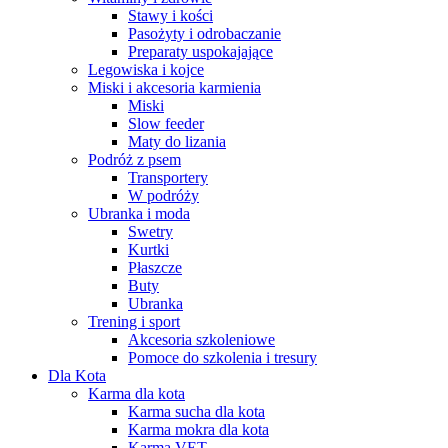
Stawy i kości
Pasożyty i odrobaczanie
Preparaty uspokajające
Legowiska i kojce
Miski i akcesoria karmienia
Miski
Slow feeder
Maty do lizania
Podróż z psem
Transportery
W podróży
Ubranka i moda
Swetry
Kurtki
Płaszcze
Buty
Ubranka
Trening i sport
Akcesoria szkoleniowe
Pomoce do szkolenia i tresury
Dla Kota
Karma dla kota
Karma sucha dla kota
Karma mokra dla kota
Karma VET