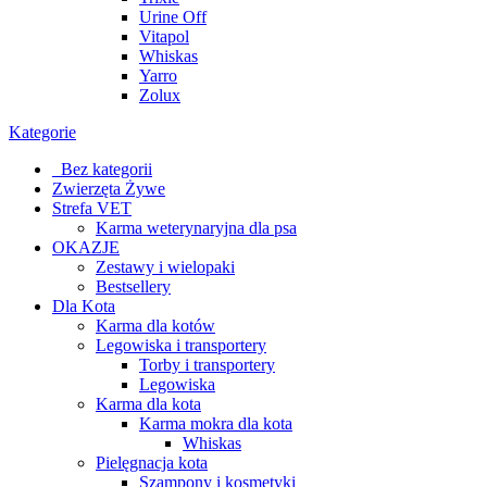
Urine Off
Vitapol
Whiskas
Yarro
Zolux
Kategorie
_Bez kategorii
Zwierzęta Żywe
Strefa VET
Karma weterynaryjna dla psa
OKAZJE
Zestawy i wielopaki
Bestsellery
Dla Kota
Karma dla kotów
Legowiska i transportery
Torby i transportery
Legowiska
Karma dla kota
Karma mokra dla kota
Whiskas
Pielęgnacja kota
Szampony i kosmetyki