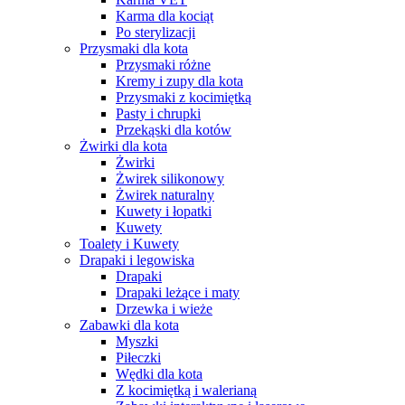
Karma dla kociąt
Po sterylizacji
Przysmaki dla kota
Przysmaki różne
Kremy i zupy dla kota
Przysmaki z kocimiętką
Pasty i chrupki
Przekąski dla kotów
Żwirki dla kota
Żwirki
Żwirek silikonowy
Żwirek naturalny
Kuwety i łopatki
Kuwety
Toalety i Kuwety
Drapaki i legowiska
Drapaki
Drapaki leżące i maty
Drzewka i wieże
Zabawki dla kota
Myszki
Piłeczki
Wędki dla kota
Z kocimiętką i walerianą