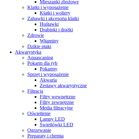
Mieszanki zbożowe
Klatki i wyposażenie
Klatki i woliery
Zabawki i akcesoria klatki
Huśtawki
Drabinki i drążki
Zdrowie
Witaminy
Dzikie ptaki
Akwarystyka
Aquascaping
Pokarm dla ryb
Pokarmy
Sprzęt i wyposażenie
Akwaria
Zestawy akwarystyczne
Filtracja
Filtry wewnętrzne
Filtry zewnętrzne
Media filtracyjne
Oświetlenie
Lampy LED
Świetlówki LED
Ogrzewanie
Preparaty i chemia