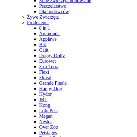
Małe zwierzęta hodowlane
Pszczelarstwo
Dla hodowców
Żywe Zwierzęta
Producenci
8 in 1
Animonda
Applaws
Brit
Catit
Doggy Dolly
Eurowet
Exo Terra
Flexi
Fluval
Grande Finale
Happy Dog
Hydor
JBL
Kong
Lolo Pets
Megan
Nestor
Over Zoo
Petstages