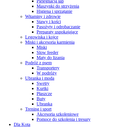
Pielęgnacja łap
Maszynki do strzyżenia
Higiena i sprzątanie
Witaminy i zdrowie
Stawy i kości
Pasożyty i odrobaczanie
Preparaty uspokajające
Legowiska i kojce
Miski i akcesoria karmienia
Miski
Slow feeder
Maty do lizania
Podróż z psem
Transportery
W podróży
Ubranka i moda
Swetry
Kurtki
Płaszcze
Buty
Ubranka
Trening i sport
Akcesoria szkoleniowe
Pomoce do szkolenia i tresury
Dla Kota