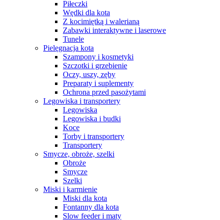
Piłeczki
Wędki dla kota
Z kocimiętką i walerianą
Zabawki interaktywne i laserowe
Tunele
Pielęgnacja kota
Szampony i kosmetyki
Szczotki i grzebienie
Oczy, uszy, zęby
Preparaty i suplementy
Ochrona przed pasożytami
Legowiska i transportery
Legowiska
Legowiska i budki
Koce
Torby i transportery
Transportery
Smycze, obroże, szelki
Obroże
Smycze
Szelki
Miski i karmienie
Miski dla kota
Fontanny dla kota
Slow feeder i maty