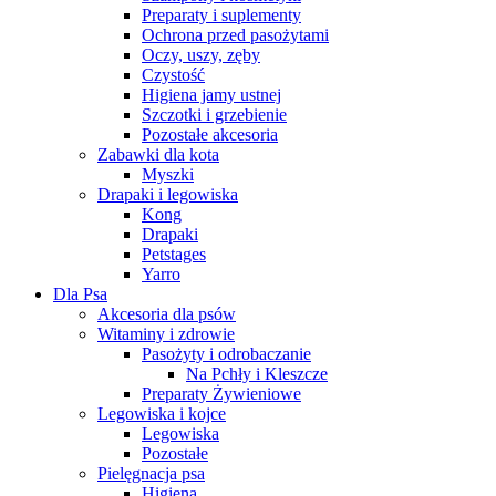
Preparaty i suplementy
Ochrona przed pasożytami
Oczy, uszy, zęby
Czystość
Higiena jamy ustnej
Szczotki i grzebienie
Pozostałe akcesoria
Zabawki dla kota
Myszki
Drapaki i legowiska
Kong
Drapaki
Petstages
Yarro
Dla Psa
Akcesoria dla psów
Witaminy i zdrowie
Pasożyty i odrobaczanie
Na Pchły i Kleszcze
Preparaty Żywieniowe
Legowiska i kojce
Legowiska
Pozostałe
Pielęgnacja psa
Higiena