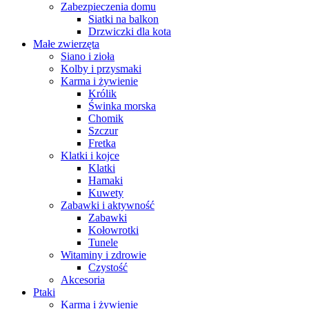
Zabezpieczenia domu
Siatki na balkon
Drzwiczki dla kota
Małe zwierzęta
Siano i zioła
Kolby i przysmaki
Karma i żywienie
Królik
Świnka morska
Chomik
Szczur
Fretka
Klatki i kojce
Klatki
Hamaki
Kuwety
Zabawki i aktywność
Zabawki
Kołowrotki
Tunele
Witaminy i zdrowie
Czystość
Akcesoria
Ptaki
Karma i żywienie