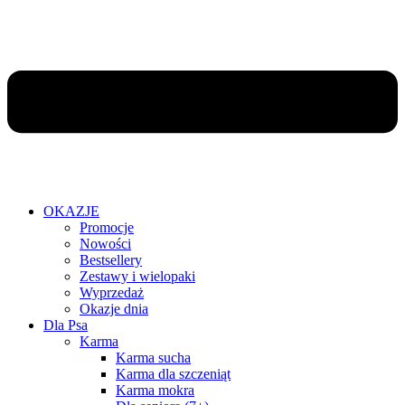
OKAZJE
Promocje
Nowości
Bestsellery
Zestawy i wielopaki
Wyprzedaż
Okazje dnia
Dla Psa
Karma
Karma sucha
Karma dla szczeniąt
Karma mokra