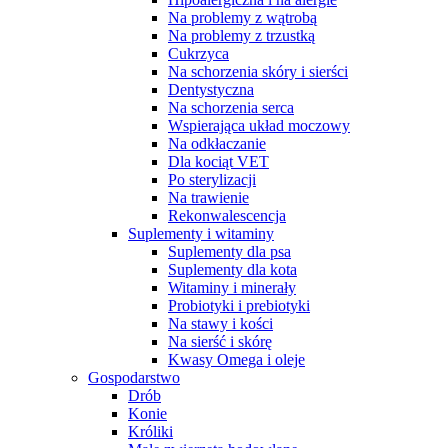
Na problemy z wątrobą
Na problemy z trzustką
Cukrzyca
Na schorzenia skóry i sierści
Dentystyczna
Na schorzenia serca
Wspierająca układ moczowy
Na odkłaczanie
Dla kociąt VET
Po sterylizacji
Na trawienie
Rekonwalescencja
Suplementy i witaminy
Suplementy dla psa
Suplementy dla kota
Witaminy i minerały
Probiotyki i prebiotyki
Na stawy i kości
Na sierść i skórę
Kwasy Omega i oleje
Gospodarstwo
Drób
Konie
Króliki