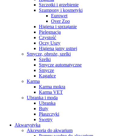
Szczotki i grzebienie
Szampony i kosmetyki
Eurowet
Over Zoo
Higiena i sprzątanie
Pielęgnacja
Czystość
Oczy Uszy
Higiena jamy ustnej
Smycze, obroże, szelki
Szelki
Smycze automatyczne
Smycze
Kagańce
Karma
Karma mokra
Karma VET
Ubranka i moda
Ubranka
Buty
Płaszczyki
Swetry
Akwarystyka
Akcesoria do akwarium
Pompy wodne do akwarium