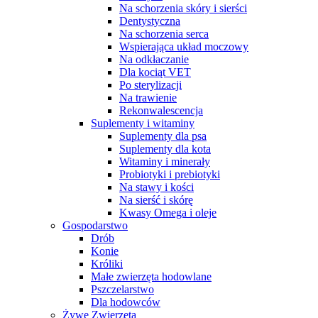
Na schorzenia skóry i sierści
Dentystyczna
Na schorzenia serca
Wspierająca układ moczowy
Na odkłaczanie
Dla kociąt VET
Po sterylizacji
Na trawienie
Rekonwalescencja
Suplementy i witaminy
Suplementy dla psa
Suplementy dla kota
Witaminy i minerały
Probiotyki i prebiotyki
Na stawy i kości
Na sierść i skórę
Kwasy Omega i oleje
Gospodarstwo
Drób
Konie
Króliki
Małe zwierzęta hodowlane
Pszczelarstwo
Dla hodowców
Żywe Zwierzęta