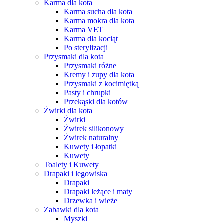
Karma dla kota
Karma sucha dla kota
Karma mokra dla kota
Karma VET
Karma dla kociąt
Po sterylizacji
Przysmaki dla kota
Przysmaki różne
Kremy i zupy dla kota
Przysmaki z kocimiętką
Pasty i chrupki
Przekąski dla kotów
Żwirki dla kota
Żwirki
Żwirek silikonowy
Żwirek naturalny
Kuwety i łopatki
Kuwety
Toalety i Kuwety
Drapaki i legowiska
Drapaki
Drapaki leżące i maty
Drzewka i wieże
Zabawki dla kota
Myszki