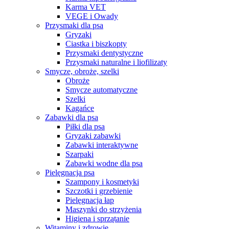
Karma VET
VEGE i Owady
Przysmaki dla psa
Gryzaki
Ciastka i biszkopty
Przysmaki dentystyczne
Przysmaki naturalne i liofilizaty
Smycze, obroże, szelki
Obroże
Smycze automatyczne
Szelki
Kagańce
Zabawki dla psa
Piłki dla psa
Gryzaki zabawki
Zabawki interaktywne
Szarpaki
Zabawki wodne dla psa
Pielęgnacja psa
Szampony i kosmetyki
Szczotki i grzebienie
Pielęgnacja łap
Maszynki do strzyżenia
Higiena i sprzątanie
Witaminy i zdrowie