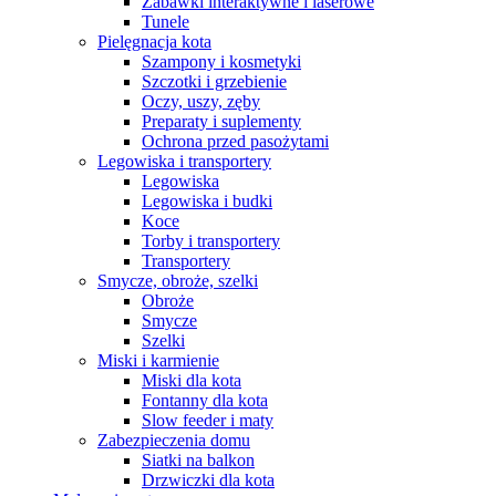
Zabawki interaktywne i laserowe
Tunele
Pielęgnacja kota
Szampony i kosmetyki
Szczotki i grzebienie
Oczy, uszy, zęby
Preparaty i suplementy
Ochrona przed pasożytami
Legowiska i transportery
Legowiska
Legowiska i budki
Koce
Torby i transportery
Transportery
Smycze, obroże, szelki
Obroże
Smycze
Szelki
Miski i karmienie
Miski dla kota
Fontanny dla kota
Slow feeder i maty
Zabezpieczenia domu
Siatki na balkon
Drzwiczki dla kota