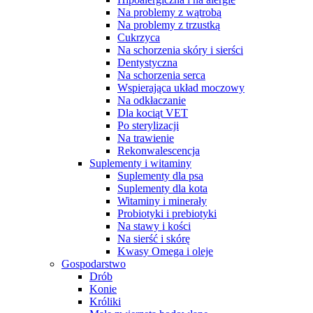
Na problemy z wątrobą
Na problemy z trzustką
Cukrzyca
Na schorzenia skóry i sierści
Dentystyczna
Na schorzenia serca
Wspierająca układ moczowy
Na odkłaczanie
Dla kociąt VET
Po sterylizacji
Na trawienie
Rekonwalescencja
Suplementy i witaminy
Suplementy dla psa
Suplementy dla kota
Witaminy i minerały
Probiotyki i prebiotyki
Na stawy i kości
Na sierść i skórę
Kwasy Omega i oleje
Gospodarstwo
Drób
Konie
Króliki