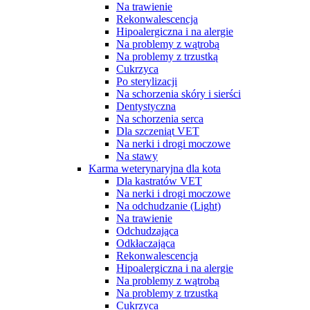
Na trawienie
Rekonwalescencja
Hipoalergiczna i na alergie
Na problemy z wątrobą
Na problemy z trzustką
Cukrzyca
Po sterylizacji
Na schorzenia skóry i sierści
Dentystyczna
Na schorzenia serca
Dla szczeniąt VET
Na nerki i drogi moczowe
Na stawy
Karma weterynaryjna dla kota
Dla kastratów VET
Na nerki i drogi moczowe
Na odchudzanie (Light)
Na trawienie
Odchudzająca
Odkłaczająca
Rekonwalescencja
Hipoalergiczna i na alergie
Na problemy z wątrobą
Na problemy z trzustką
Cukrzyca