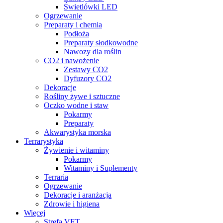
Świetlówki LED
Ogrzewanie
Preparaty i chemia
Podłoża
Preparaty słodkowodne
Nawozy dla roślin
CO2 i nawożenie
Zestawy CO2
Dyfuzory CO2
Dekoracje
Rośliny żywe i sztuczne
Oczko wodne i staw
Pokarmy
Preparaty
Akwarystyka morska
Terrarystyka
Żywienie i witaminy
Pokarmy
Witaminy i Suplementy
Terraria
Ogrzewanie
Dekoracje i aranżacja
Zdrowie i higiena
Więcej
Strefa VET