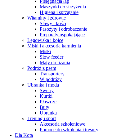
Pielęgnacja łap
Maszynki do strzyżenia
Higiena i sprzątanie
Witaminy i zdrowie
Stawy i kości
Pasożyty i odrobaczanie
Preparaty uspokajające
Legowiska i kojce
Miski i akcesoria karmienia
Miski
Slow feeder
Maty do lizania
Podróż z psem
Transportery
W podróży
Ubranka i moda
Swetry
Kurtki
Płaszcze
Buty
Ubranka
Trening i sport
Akcesoria szkoleniowe
Pomoce do szkolenia i tresury
Dla Kota