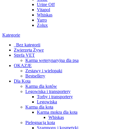
Urine Off
Vitapol
Whiskas
Yarro
Zolux
Kategorie
_Bez kategorii
Zwierzęta Żywe
Strefa VET
Karma weterynaryjna dla psa
OKAZJE
Zestawy i wielopaki
Bestsellery
Dla Kota
Karma dla kotów
Legowiska i transportery
Torby i transportery
Legowiska
Karma dla kota
Karma mokra dla kota
Whiskas
Pielęgnacja kota
Szampony i kosmetyki