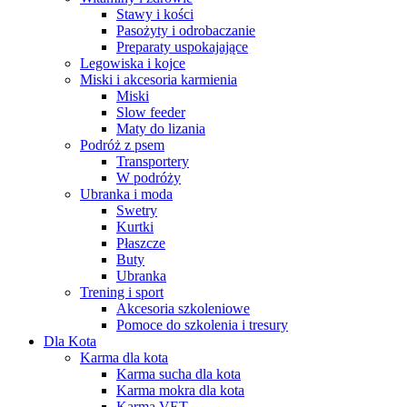
Stawy i kości
Pasożyty i odrobaczanie
Preparaty uspokajające
Legowiska i kojce
Miski i akcesoria karmienia
Miski
Slow feeder
Maty do lizania
Podróż z psem
Transportery
W podróży
Ubranka i moda
Swetry
Kurtki
Płaszcze
Buty
Ubranka
Trening i sport
Akcesoria szkoleniowe
Pomoce do szkolenia i tresury
Dla Kota
Karma dla kota
Karma sucha dla kota
Karma mokra dla kota
Karma VET