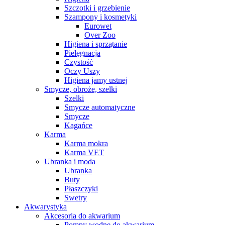
Szczotki i grzebienie
Szampony i kosmetyki
Eurowet
Over Zoo
Higiena i sprzątanie
Pielęgnacja
Czystość
Oczy Uszy
Higiena jamy ustnej
Smycze, obroże, szelki
Szelki
Smycze automatyczne
Smycze
Kagańce
Karma
Karma mokra
Karma VET
Ubranka i moda
Ubranka
Buty
Płaszczyki
Swetry
Akwarystyka
Akcesoria do akwarium
Pompy wodne do akwarium