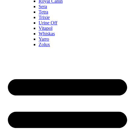
Royal Canin
Sera
Tetra
Trixie
Urine Off
Vitapol
Whiskas
Yarro
Zolux