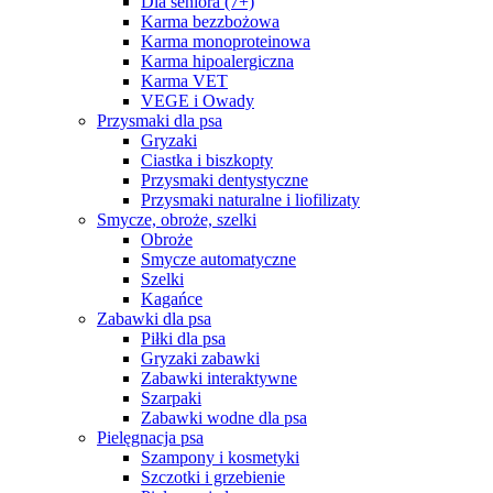
Dla seniora (7+)
Karma bezzbożowa
Karma monoproteinowa
Karma hipoalergiczna
Karma VET
VEGE i Owady
Przysmaki dla psa
Gryzaki
Ciastka i biszkopty
Przysmaki dentystyczne
Przysmaki naturalne i liofilizaty
Smycze, obroże, szelki
Obroże
Smycze automatyczne
Szelki
Kagańce
Zabawki dla psa
Piłki dla psa
Gryzaki zabawki
Zabawki interaktywne
Szarpaki
Zabawki wodne dla psa
Pielęgnacja psa
Szampony i kosmetyki
Szczotki i grzebienie