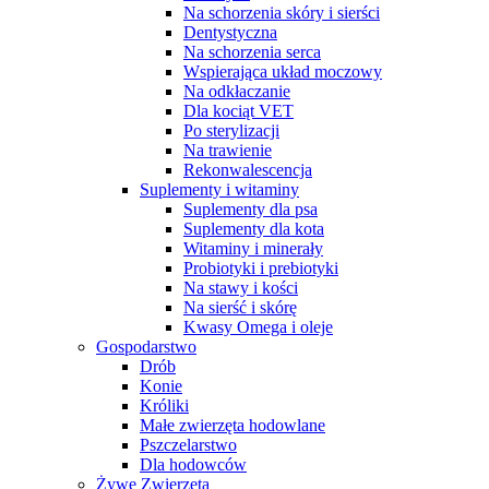
Na schorzenia skóry i sierści
Dentystyczna
Na schorzenia serca
Wspierająca układ moczowy
Na odkłaczanie
Dla kociąt VET
Po sterylizacji
Na trawienie
Rekonwalescencja
Suplementy i witaminy
Suplementy dla psa
Suplementy dla kota
Witaminy i minerały
Probiotyki i prebiotyki
Na stawy i kości
Na sierść i skórę
Kwasy Omega i oleje
Gospodarstwo
Drób
Konie
Króliki
Małe zwierzęta hodowlane
Pszczelarstwo
Dla hodowców
Żywe Zwierzęta