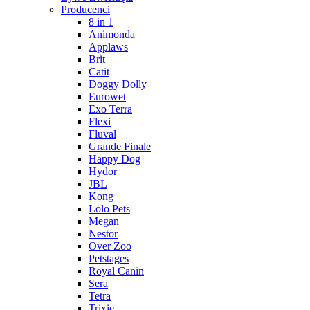
Producenci
8 in 1
Animonda
Applaws
Brit
Catit
Doggy Dolly
Eurowet
Exo Terra
Flexi
Fluval
Grande Finale
Happy Dog
Hydor
JBL
Kong
Lolo Pets
Megan
Nestor
Over Zoo
Petstages
Royal Canin
Sera
Tetra
Trixie