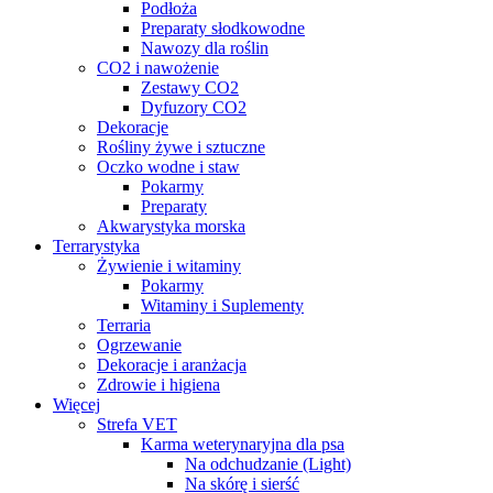
Podłoża
Preparaty słodkowodne
Nawozy dla roślin
CO2 i nawożenie
Zestawy CO2
Dyfuzory CO2
Dekoracje
Rośliny żywe i sztuczne
Oczko wodne i staw
Pokarmy
Preparaty
Akwarystyka morska
Terrarystyka
Żywienie i witaminy
Pokarmy
Witaminy i Suplementy
Terraria
Ogrzewanie
Dekoracje i aranżacja
Zdrowie i higiena
Więcej
Strefa VET
Karma weterynaryjna dla psa
Na odchudzanie (Light)
Na skórę i sierść