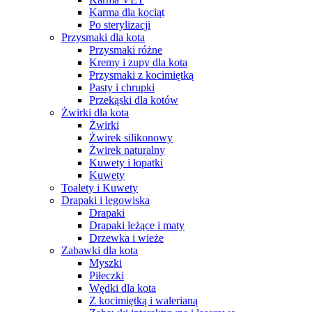
Karma dla kociąt
Po sterylizacji
Przysmaki dla kota
Przysmaki różne
Kremy i zupy dla kota
Przysmaki z kocimiętką
Pasty i chrupki
Przekąski dla kotów
Żwirki dla kota
Żwirki
Żwirek silikonowy
Żwirek naturalny
Kuwety i łopatki
Kuwety
Toalety i Kuwety
Drapaki i legowiska
Drapaki
Drapaki leżące i maty
Drzewka i wieże
Zabawki dla kota
Myszki
Piłeczki
Wędki dla kota
Z kocimiętką i walerianą