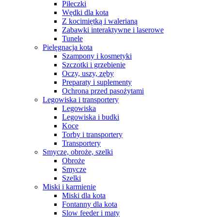
Piłeczki
Wędki dla kota
Z kocimiętką i walerianą
Zabawki interaktywne i laserowe
Tunele
Pielęgnacja kota
Szampony i kosmetyki
Szczotki i grzebienie
Oczy, uszy, zęby
Preparaty i suplementy
Ochrona przed pasożytami
Legowiska i transportery
Legowiska
Legowiska i budki
Koce
Torby i transportery
Transportery
Smycze, obroże, szelki
Obroże
Smycze
Szelki
Miski i karmienie
Miski dla kota
Fontanny dla kota
Slow feeder i maty