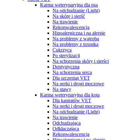
Karma weterynaryjna dla psa
Na odchudzanie (Light)
Na skórę i sierść
Na trawienie
Rekonwalescencja
Hipoalergiczna i na alergie
Na problemy z wątrobą
Na problemy z trzustką
Cukrzyca
Po sterylizacji
Na schorzenia skóry i sierści
Dentystyczna
Na schorzenia serca
Dla szczeniąt VET
Na nerki i drogi moczowe
Na stawy
Karma weterynaryjna dla kota
Dla kastratów VET
Na nerki i drogi moczowe
Na odchudzanie (Light)
Na trawienie
Odchudzająca
Odkłaczająca
Rekonwalescencja
Hipoalergiczna i na alergie