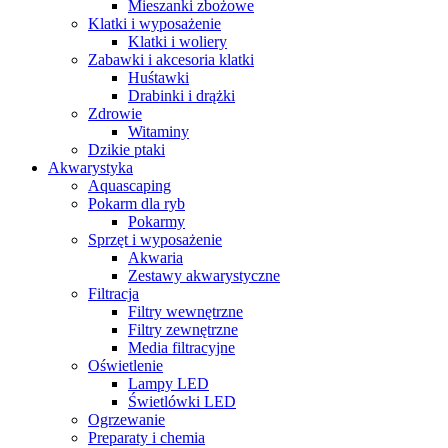
Mieszanki zbożowe
Klatki i wyposażenie
Klatki i woliery
Zabawki i akcesoria klatki
Huśtawki
Drabinki i drążki
Zdrowie
Witaminy
Dzikie ptaki
Akwarystyka
Aquascaping
Pokarm dla ryb
Pokarmy
Sprzęt i wyposażenie
Akwaria
Zestawy akwarystyczne
Filtracja
Filtry wewnętrzne
Filtry zewnętrzne
Media filtracyjne
Oświetlenie
Lampy LED
Świetlówki LED
Ogrzewanie
Preparaty i chemia