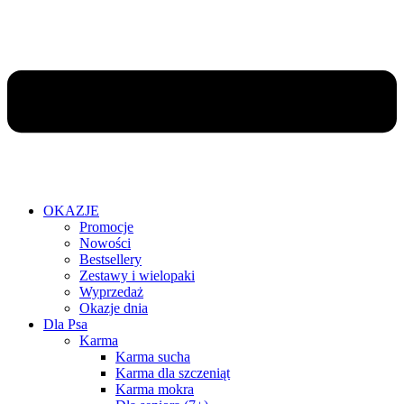
OKAZJE
Promocje
Nowości
Bestsellery
Zestawy i wielopaki
Wyprzedaż
Okazje dnia
Dla Psa
Karma
Karma sucha
Karma dla szczeniąt
Karma mokra