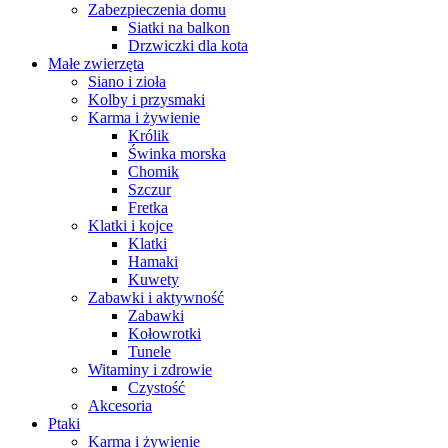
Zabezpieczenia domu
Siatki na balkon
Drzwiczki dla kota
Małe zwierzęta
Siano i zioła
Kolby i przysmaki
Karma i żywienie
Królik
Świnka morska
Chomik
Szczur
Fretka
Klatki i kojce
Klatki
Hamaki
Kuwety
Zabawki i aktywność
Zabawki
Kołowrotki
Tunele
Witaminy i zdrowie
Czystość
Akcesoria
Ptaki
Karma i żywienie