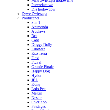
Małe zwierzęta hodowlane
Pszczelarstwo
Dla hodowców
Żywe Zwierzęta
Producenci
8 in 1
Animonda
Applaws
Brit
Catit
Doggy Dolly
Eurowet
Exo Terra
Flexi
Fluval
Grande Finale
Happy Dog
Hydor
JBL
Kong
Lolo Pets
Megan
Nestor
Over Zoo
Petstages