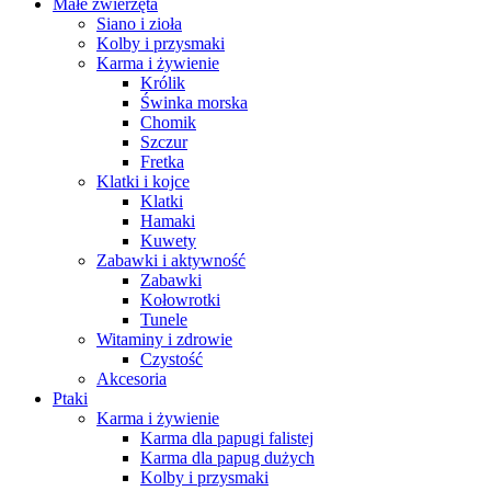
Małe zwierzęta
Siano i zioła
Kolby i przysmaki
Karma i żywienie
Królik
Świnka morska
Chomik
Szczur
Fretka
Klatki i kojce
Klatki
Hamaki
Kuwety
Zabawki i aktywność
Zabawki
Kołowrotki
Tunele
Witaminy i zdrowie
Czystość
Akcesoria
Ptaki
Karma i żywienie
Karma dla papugi falistej
Karma dla papug dużych
Kolby i przysmaki