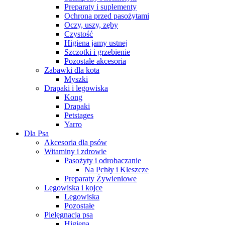
Preparaty i suplementy
Ochrona przed pasożytami
Oczy, uszy, zęby
Czystość
Higiena jamy ustnej
Szczotki i grzebienie
Pozostałe akcesoria
Zabawki dla kota
Myszki
Drapaki i legowiska
Kong
Drapaki
Petstages
Yarro
Dla Psa
Akcesoria dla psów
Witaminy i zdrowie
Pasożyty i odrobaczanie
Na Pchły i Kleszcze
Preparaty Żywieniowe
Legowiska i kojce
Legowiska
Pozostałe
Pielęgnacja psa
Higiena