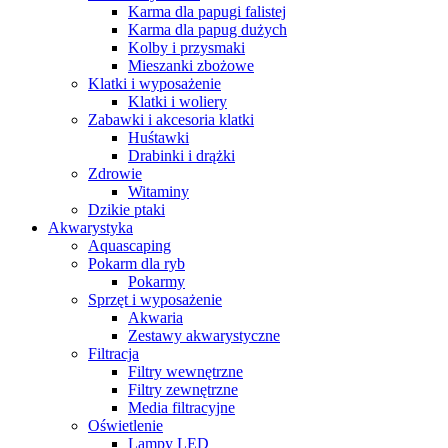
Karma dla papugi falistej
Karma dla papug dużych
Kolby i przysmaki
Mieszanki zbożowe
Klatki i wyposażenie
Klatki i woliery
Zabawki i akcesoria klatki
Huśtawki
Drabinki i drążki
Zdrowie
Witaminy
Dzikie ptaki
Akwarystyka
Aquascaping
Pokarm dla ryb
Pokarmy
Sprzęt i wyposażenie
Akwaria
Zestawy akwarystyczne
Filtracja
Filtry wewnętrzne
Filtry zewnętrzne
Media filtracyjne
Oświetlenie
Lampy LED