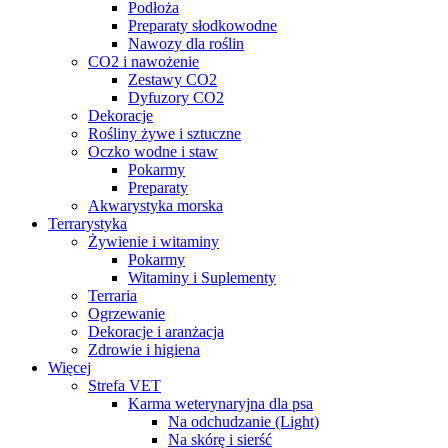
Podłoża
Preparaty słodkowodne
Nawozy dla roślin
CO2 i nawożenie
Zestawy CO2
Dyfuzory CO2
Dekoracje
Rośliny żywe i sztuczne
Oczko wodne i staw
Pokarmy
Preparaty
Akwarystyka morska
Terrarystyka
Żywienie i witaminy
Pokarmy
Witaminy i Suplementy
Terraria
Ogrzewanie
Dekoracje i aranżacja
Zdrowie i higiena
Więcej
Strefa VET
Karma weterynaryjna dla psa
Na odchudzanie (Light)
Na skórę i sierść