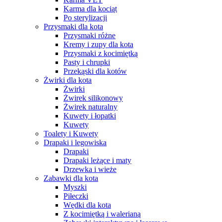
Karma dla kociąt
Po sterylizacji
Przysmaki dla kota
Przysmaki różne
Kremy i zupy dla kota
Przysmaki z kocimiętką
Pasty i chrupki
Przekąski dla kotów
Żwirki dla kota
Żwirki
Żwirek silikonowy
Żwirek naturalny
Kuwety i łopatki
Kuwety
Toalety i Kuwety
Drapaki i legowiska
Drapaki
Drapaki leżące i maty
Drzewka i wieże
Zabawki dla kota
Myszki
Piłeczki
Wędki dla kota
Z kocimiętką i walerianą