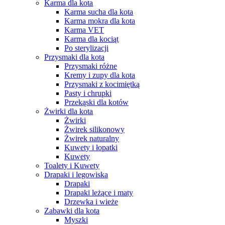
Karma dla kota
Karma sucha dla kota
Karma mokra dla kota
Karma VET
Karma dla kociąt
Po sterylizacji
Przysmaki dla kota
Przysmaki różne
Kremy i zupy dla kota
Przysmaki z kocimiętką
Pasty i chrupki
Przekąski dla kotów
Żwirki dla kota
Żwirki
Żwirek silikonowy
Żwirek naturalny
Kuwety i łopatki
Kuwety
Toalety i Kuwety
Drapaki i legowiska
Drapaki
Drapaki leżące i maty
Drzewka i wieże
Zabawki dla kota
Myszki