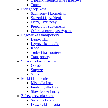
Zabawki interaktywne i laserowe
Tunele
Pielęgnacja kota
Szampony i kosmetyki
Szczotki i grzebienie
Oczy, uszy, zęby
Preparaty i suplementy
Ochrona przed pasożytami
Legowiska i transportery
Legowiska
Legowiska i budki
Koce
Torby i transportery
Transportery
Smycze, obroże, szelki
Obroże
Smycze
Szelki
Miski i karmienie
Miski dla kota
Fontanny dla kota
Slow feeder i maty
Zabezpieczenia domu
Siatki na balkon
Drzwiczki dla kota