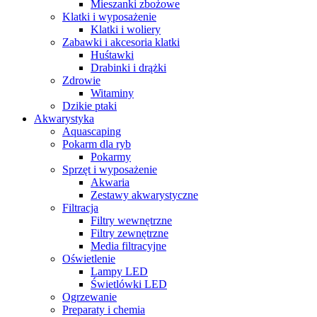
Mieszanki zbożowe
Klatki i wyposażenie
Klatki i woliery
Zabawki i akcesoria klatki
Huśtawki
Drabinki i drążki
Zdrowie
Witaminy
Dzikie ptaki
Akwarystyka
Aquascaping
Pokarm dla ryb
Pokarmy
Sprzęt i wyposażenie
Akwaria
Zestawy akwarystyczne
Filtracja
Filtry wewnętrzne
Filtry zewnętrzne
Media filtracyjne
Oświetlenie
Lampy LED
Świetlówki LED
Ogrzewanie
Preparaty i chemia