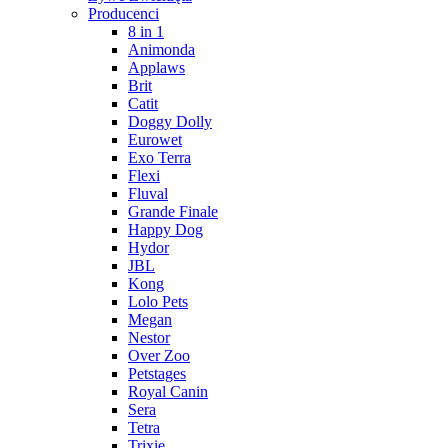
Producenci
8 in 1
Animonda
Applaws
Brit
Catit
Doggy Dolly
Eurowet
Exo Terra
Flexi
Fluval
Grande Finale
Happy Dog
Hydor
JBL
Kong
Lolo Pets
Megan
Nestor
Over Zoo
Petstages
Royal Canin
Sera
Tetra
Trixie