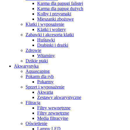
Karma dla papugi falistej
Karma dla papug dużych
Kolby i przysmaki
Mieszanki zbożowe
Klatki i wyposażenie
Klatki i woliery
Zabawki i akcesoria klatki
Huśtawki
Drabinki i drążki
Zdrowie
Witaminy
Dzikie ptaki
Akwarystyka
Aquascaping
Pokarm dla ryb
Pokarmy
Sprzęt i wyposażenie
Akwaria
Zestawy akwarystyczne
Filtracja
Filtry wewnętrzne
Filtry zewnętrzne
Media filtracyjne
Oświetlenie
Lampy LED