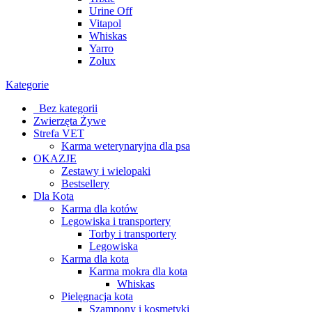
Urine Off
Vitapol
Whiskas
Yarro
Zolux
Kategorie
_Bez kategorii
Zwierzęta Żywe
Strefa VET
Karma weterynaryjna dla psa
OKAZJE
Zestawy i wielopaki
Bestsellery
Dla Kota
Karma dla kotów
Legowiska i transportery
Torby i transportery
Legowiska
Karma dla kota
Karma mokra dla kota
Whiskas
Pielęgnacja kota
Szampony i kosmetyki