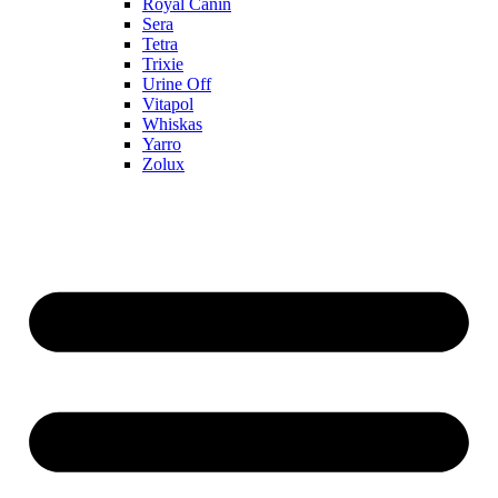
Royal Canin
Sera
Tetra
Trixie
Urine Off
Vitapol
Whiskas
Yarro
Zolux