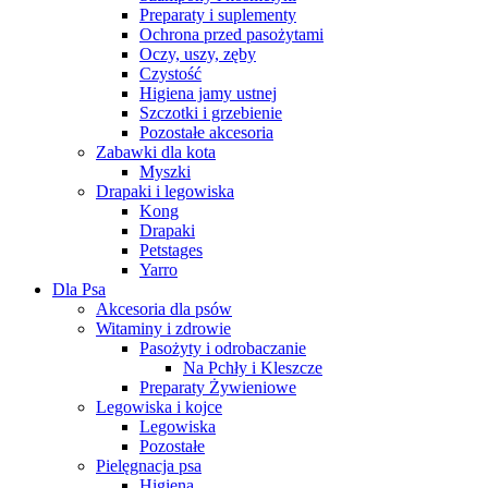
Preparaty i suplementy
Ochrona przed pasożytami
Oczy, uszy, zęby
Czystość
Higiena jamy ustnej
Szczotki i grzebienie
Pozostałe akcesoria
Zabawki dla kota
Myszki
Drapaki i legowiska
Kong
Drapaki
Petstages
Yarro
Dla Psa
Akcesoria dla psów
Witaminy i zdrowie
Pasożyty i odrobaczanie
Na Pchły i Kleszcze
Preparaty Żywieniowe
Legowiska i kojce
Legowiska
Pozostałe
Pielęgnacja psa
Higiena