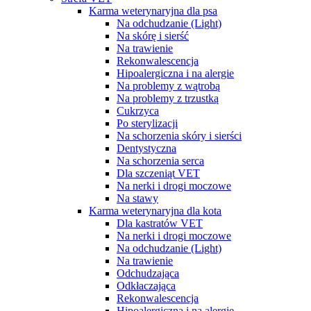
Karma weterynaryjna dla psa
Na odchudzanie (Light)
Na skórę i sierść
Na trawienie
Rekonwalescencja
Hipoalergiczna i na alergie
Na problemy z wątrobą
Na problemy z trzustką
Cukrzyca
Po sterylizacji
Na schorzenia skóry i sierści
Dentystyczna
Na schorzenia serca
Dla szczeniąt VET
Na nerki i drogi moczowe
Na stawy
Karma weterynaryjna dla kota
Dla kastratów VET
Na nerki i drogi moczowe
Na odchudzanie (Light)
Na trawienie
Odchudzająca
Odkłaczająca
Rekonwalescencja
Hipoalergiczna i na alergie