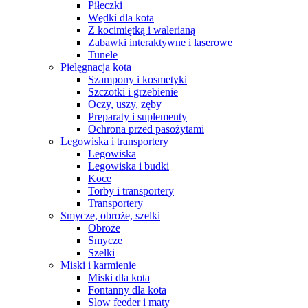
Piłeczki
Wędki dla kota
Z kocimiętką i walerianą
Zabawki interaktywne i laserowe
Tunele
Pielęgnacja kota
Szampony i kosmetyki
Szczotki i grzebienie
Oczy, uszy, zęby
Preparaty i suplementy
Ochrona przed pasożytami
Legowiska i transportery
Legowiska
Legowiska i budki
Koce
Torby i transportery
Transportery
Smycze, obroże, szelki
Obroże
Smycze
Szelki
Miski i karmienie
Miski dla kota
Fontanny dla kota
Slow feeder i maty