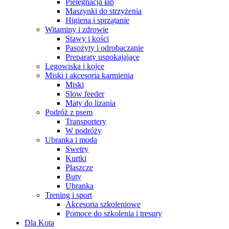
Pielęgnacja łap
Maszynki do strzyżenia
Higiena i sprzątanie
Witaminy i zdrowie
Stawy i kości
Pasożyty i odrobaczanie
Preparaty uspokajające
Legowiska i kojce
Miski i akcesoria karmienia
Miski
Slow feeder
Maty do lizania
Podróż z psem
Transportery
W podróży
Ubranka i moda
Swetry
Kurtki
Płaszcze
Buty
Ubranka
Trening i sport
Akcesoria szkoleniowe
Pomoce do szkolenia i tresury
Dla Kota