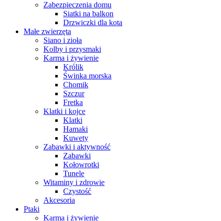
Zabezpieczenia domu
Siatki na balkon
Drzwiczki dla kota
Małe zwierzęta
Siano i zioła
Kolby i przysmaki
Karma i żywienie
Królik
Świnka morska
Chomik
Szczur
Fretka
Klatki i kojce
Klatki
Hamaki
Kuwety
Zabawki i aktywność
Zabawki
Kołowrotki
Tunele
Witaminy i zdrowie
Czystość
Akcesoria
Ptaki
Karma i żywienie