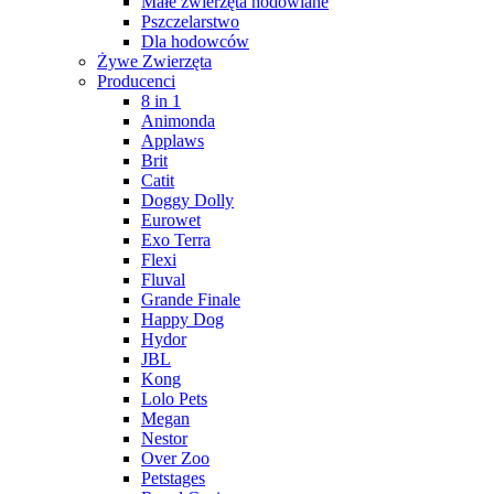
Małe zwierzęta hodowlane
Pszczelarstwo
Dla hodowców
Żywe Zwierzęta
Producenci
8 in 1
Animonda
Applaws
Brit
Catit
Doggy Dolly
Eurowet
Exo Terra
Flexi
Fluval
Grande Finale
Happy Dog
Hydor
JBL
Kong
Lolo Pets
Megan
Nestor
Over Zoo
Petstages