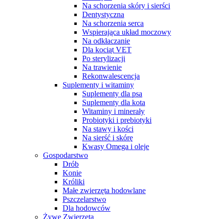
Na schorzenia skóry i sierści
Dentystyczna
Na schorzenia serca
Wspierająca układ moczowy
Na odkłaczanie
Dla kociąt VET
Po sterylizacji
Na trawienie
Rekonwalescencja
Suplementy i witaminy
Suplementy dla psa
Suplementy dla kota
Witaminy i minerały
Probiotyki i prebiotyki
Na stawy i kości
Na sierść i skórę
Kwasy Omega i oleje
Gospodarstwo
Drób
Konie
Króliki
Małe zwierzęta hodowlane
Pszczelarstwo
Dla hodowców
Żywe Zwierzęta