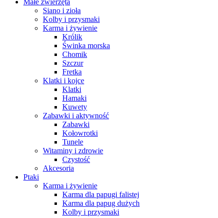
Małe zwierzęta
Siano i zioła
Kolby i przysmaki
Karma i żywienie
Królik
Świnka morska
Chomik
Szczur
Fretka
Klatki i kojce
Klatki
Hamaki
Kuwety
Zabawki i aktywność
Zabawki
Kołowrotki
Tunele
Witaminy i zdrowie
Czystość
Akcesoria
Ptaki
Karma i żywienie
Karma dla papugi falistej
Karma dla papug dużych
Kolby i przysmaki