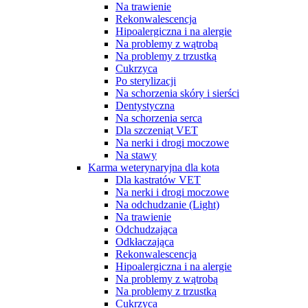
Na trawienie
Rekonwalescencja
Hipoalergiczna i na alergie
Na problemy z wątrobą
Na problemy z trzustką
Cukrzyca
Po sterylizacji
Na schorzenia skóry i sierści
Dentystyczna
Na schorzenia serca
Dla szczeniąt VET
Na nerki i drogi moczowe
Na stawy
Karma weterynaryjna dla kota
Dla kastratów VET
Na nerki i drogi moczowe
Na odchudzanie (Light)
Na trawienie
Odchudzająca
Odkłaczająca
Rekonwalescencja
Hipoalergiczna i na alergie
Na problemy z wątrobą
Na problemy z trzustką
Cukrzyca