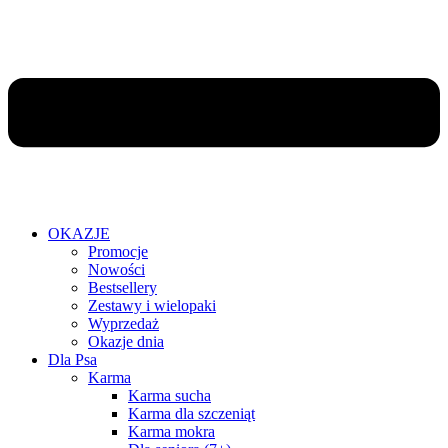
OKAZJE
Promocje
Nowości
Bestsellery
Zestawy i wielopaki
Wyprzedaż
Okazje dnia
Dla Psa
Karma
Karma sucha
Karma dla szczeniąt
Karma mokra