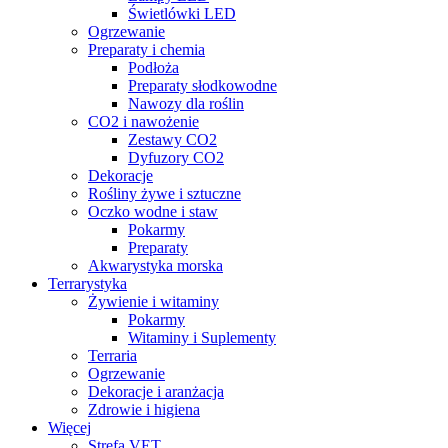
Świetlówki LED
Ogrzewanie
Preparaty i chemia
Podłoża
Preparaty słodkowodne
Nawozy dla roślin
CO2 i nawożenie
Zestawy CO2
Dyfuzory CO2
Dekoracje
Rośliny żywe i sztuczne
Oczko wodne i staw
Pokarmy
Preparaty
Akwarystyka morska
Terrarystyka
Żywienie i witaminy
Pokarmy
Witaminy i Suplementy
Terraria
Ogrzewanie
Dekoracje i aranżacja
Zdrowie i higiena
Więcej
Strefa VET