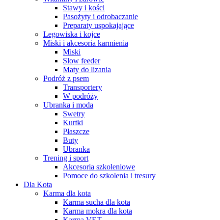
Stawy i kości
Pasożyty i odrobaczanie
Preparaty uspokajające
Legowiska i kojce
Miski i akcesoria karmienia
Miski
Slow feeder
Maty do lizania
Podróż z psem
Transportery
W podróży
Ubranka i moda
Swetry
Kurtki
Płaszcze
Buty
Ubranka
Trening i sport
Akcesoria szkoleniowe
Pomoce do szkolenia i tresury
Dla Kota
Karma dla kota
Karma sucha dla kota
Karma mokra dla kota
Karma VET