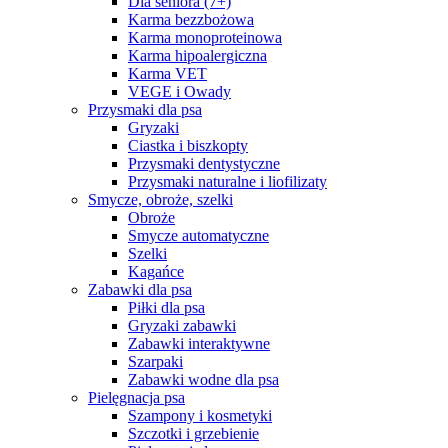
Dla seniora (7+)
Karma bezzbożowa
Karma monoproteinowa
Karma hipoalergiczna
Karma VET
VEGE i Owady
Przysmaki dla psa
Gryzaki
Ciastka i biszkopty
Przysmaki dentystyczne
Przysmaki naturalne i liofilizaty
Smycze, obroże, szelki
Obroże
Smycze automatyczne
Szelki
Kagańce
Zabawki dla psa
Piłki dla psa
Gryzaki zabawki
Zabawki interaktywne
Szarpaki
Zabawki wodne dla psa
Pielęgnacja psa
Szampony i kosmetyki
Szczotki i grzebienie