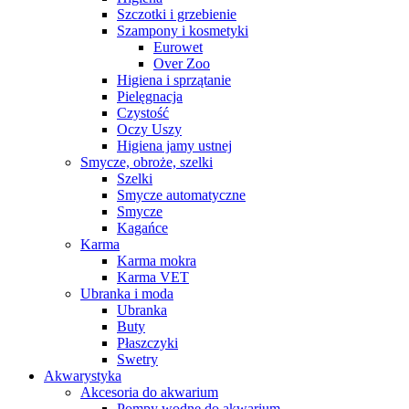
Szczotki i grzebienie
Szampony i kosmetyki
Eurowet
Over Zoo
Higiena i sprzątanie
Pielęgnacja
Czystość
Oczy Uszy
Higiena jamy ustnej
Smycze, obroże, szelki
Szelki
Smycze automatyczne
Smycze
Kagańce
Karma
Karma mokra
Karma VET
Ubranka i moda
Ubranka
Buty
Płaszczyki
Swetry
Akwarystyka
Akcesoria do akwarium
Pompy wodne do akwarium