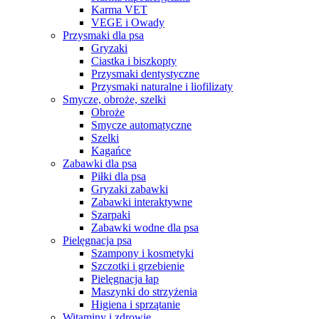
Karma VET
VEGE i Owady
Przysmaki dla psa
Gryzaki
Ciastka i biszkopty
Przysmaki dentystyczne
Przysmaki naturalne i liofilizaty
Smycze, obroże, szelki
Obroże
Smycze automatyczne
Szelki
Kagańce
Zabawki dla psa
Piłki dla psa
Gryzaki zabawki
Zabawki interaktywne
Szarpaki
Zabawki wodne dla psa
Pielęgnacja psa
Szampony i kosmetyki
Szczotki i grzebienie
Pielęgnacja łap
Maszynki do strzyżenia
Higiena i sprzątanie
Witaminy i zdrowie