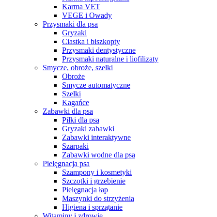
Karma VET
VEGE i Owady
Przysmaki dla psa
Gryzaki
Ciastka i biszkopty
Przysmaki dentystyczne
Przysmaki naturalne i liofilizaty
Smycze, obroże, szelki
Obroże
Smycze automatyczne
Szelki
Kagańce
Zabawki dla psa
Piłki dla psa
Gryzaki zabawki
Zabawki interaktywne
Szarpaki
Zabawki wodne dla psa
Pielęgnacja psa
Szampony i kosmetyki
Szczotki i grzebienie
Pielęgnacja łap
Maszynki do strzyżenia
Higiena i sprzątanie
Witaminy i zdrowie