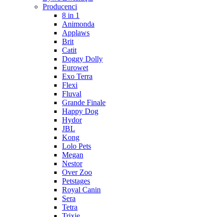
Producenci
8 in 1
Animonda
Applaws
Brit
Catit
Doggy Dolly
Eurowet
Exo Terra
Flexi
Fluval
Grande Finale
Happy Dog
Hydor
JBL
Kong
Lolo Pets
Megan
Nestor
Over Zoo
Petstages
Royal Canin
Sera
Tetra
Trixie