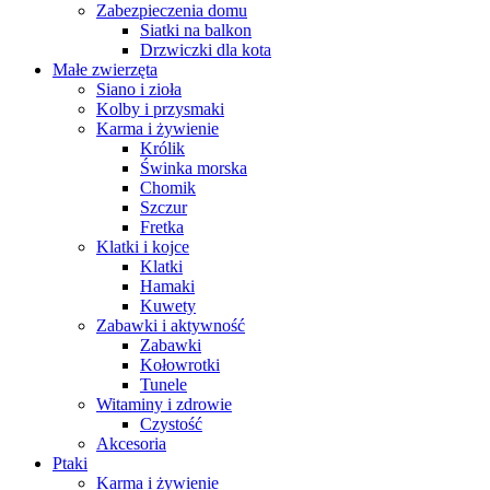
Zabezpieczenia domu
Siatki na balkon
Drzwiczki dla kota
Małe zwierzęta
Siano i zioła
Kolby i przysmaki
Karma i żywienie
Królik
Świnka morska
Chomik
Szczur
Fretka
Klatki i kojce
Klatki
Hamaki
Kuwety
Zabawki i aktywność
Zabawki
Kołowrotki
Tunele
Witaminy i zdrowie
Czystość
Akcesoria
Ptaki
Karma i żywienie