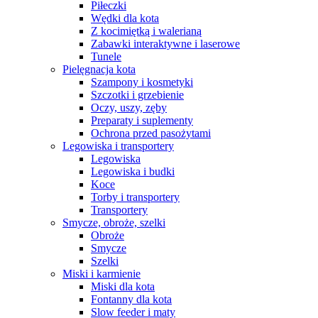
Piłeczki
Wędki dla kota
Z kocimiętką i walerianą
Zabawki interaktywne i laserowe
Tunele
Pielęgnacja kota
Szampony i kosmetyki
Szczotki i grzebienie
Oczy, uszy, zęby
Preparaty i suplementy
Ochrona przed pasożytami
Legowiska i transportery
Legowiska
Legowiska i budki
Koce
Torby i transportery
Transportery
Smycze, obroże, szelki
Obroże
Smycze
Szelki
Miski i karmienie
Miski dla kota
Fontanny dla kota
Slow feeder i maty