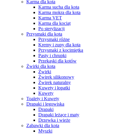
Karma dla kota
Karma sucha dla kota
Karma mokra dla kota
Karma VET
Karma dla kociąt
Po sterylizacji
Przysmaki dla kota
Przysmaki różne
Kremy i zupy dla kota
Przysmaki z kocimiętką
Pasty i chrupki
Przekąski dla kotów
Żwirki dla kota
Żwirki
Żwirek silikonowy
Żwirek naturalny
Kuwety i łopatki
Kuwety
Toalety i Kuwety
Drapaki i legowiska
Drapaki
Drapaki leżące i maty
Drzewka i wieże
Zabawki dla kota
Myszki