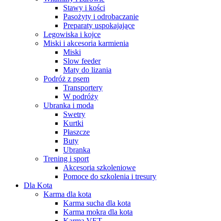
Stawy i kości
Pasożyty i odrobaczanie
Preparaty uspokajające
Legowiska i kojce
Miski i akcesoria karmienia
Miski
Slow feeder
Maty do lizania
Podróż z psem
Transportery
W podróży
Ubranka i moda
Swetry
Kurtki
Płaszcze
Buty
Ubranka
Trening i sport
Akcesoria szkoleniowe
Pomoce do szkolenia i tresury
Dla Kota
Karma dla kota
Karma sucha dla kota
Karma mokra dla kota
Karma VET