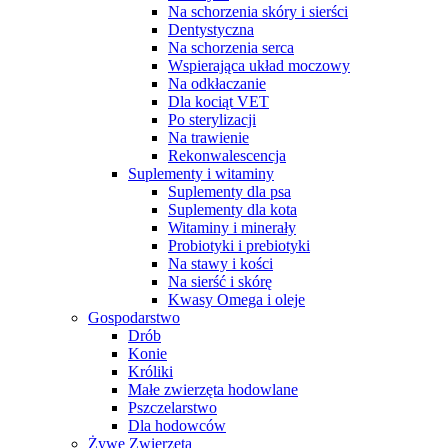
Na schorzenia skóry i sierści
Dentystyczna
Na schorzenia serca
Wspierająca układ moczowy
Na odkłaczanie
Dla kociąt VET
Po sterylizacji
Na trawienie
Rekonwalescencja
Suplementy i witaminy
Suplementy dla psa
Suplementy dla kota
Witaminy i minerały
Probiotyki i prebiotyki
Na stawy i kości
Na sierść i skórę
Kwasy Omega i oleje
Gospodarstwo
Drób
Konie
Króliki
Małe zwierzęta hodowlane
Pszczelarstwo
Dla hodowców
Żywe Zwierzęta