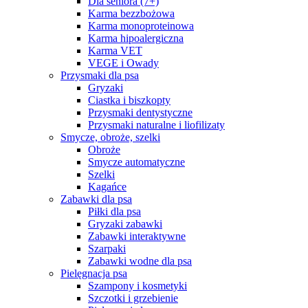
Dla seniora (7+)
Karma bezzbożowa
Karma monoproteinowa
Karma hipoalergiczna
Karma VET
VEGE i Owady
Przysmaki dla psa
Gryzaki
Ciastka i biszkopty
Przysmaki dentystyczne
Przysmaki naturalne i liofilizaty
Smycze, obroże, szelki
Obroże
Smycze automatyczne
Szelki
Kagańce
Zabawki dla psa
Piłki dla psa
Gryzaki zabawki
Zabawki interaktywne
Szarpaki
Zabawki wodne dla psa
Pielęgnacja psa
Szampony i kosmetyki
Szczotki i grzebienie