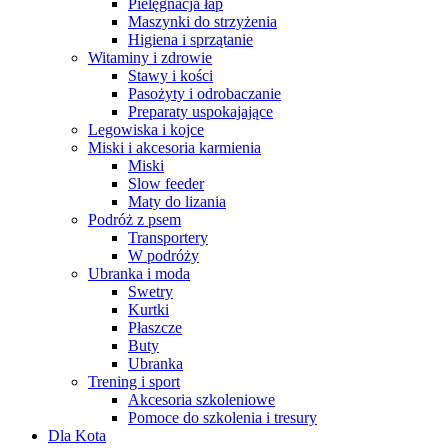
Pielęgnacja łap
Maszynki do strzyżenia
Higiena i sprzątanie
Witaminy i zdrowie
Stawy i kości
Pasożyty i odrobaczanie
Preparaty uspokajające
Legowiska i kojce
Miski i akcesoria karmienia
Miski
Slow feeder
Maty do lizania
Podróż z psem
Transportery
W podróży
Ubranka i moda
Swetry
Kurtki
Płaszcze
Buty
Ubranka
Trening i sport
Akcesoria szkoleniowe
Pomoce do szkolenia i tresury
Dla Kota