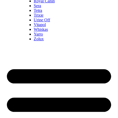
Royal Canin
Sera
Tetra
Trixie
Urine Off
Vitapol
Whiskas
Yarro
Zolux