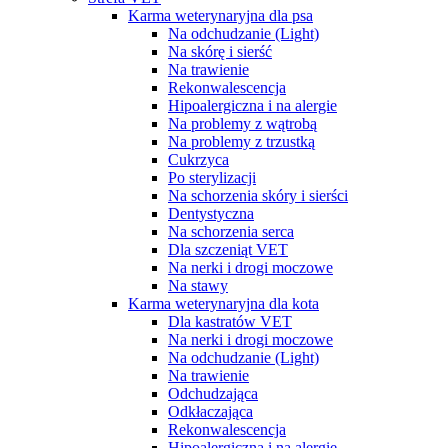
Karma weterynaryjna dla psa
Na odchudzanie (Light)
Na skórę i sierść
Na trawienie
Rekonwalescencja
Hipoalergiczna i na alergie
Na problemy z wątrobą
Na problemy z trzustką
Cukrzyca
Po sterylizacji
Na schorzenia skóry i sierści
Dentystyczna
Na schorzenia serca
Dla szczeniąt VET
Na nerki i drogi moczowe
Na stawy
Karma weterynaryjna dla kota
Dla kastratów VET
Na nerki i drogi moczowe
Na odchudzanie (Light)
Na trawienie
Odchudzająca
Odkłaczająca
Rekonwalescencja
Hipoalergiczna i na alergie