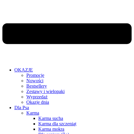
OKAZJE
Promocje
Nowości
Bestsellery
Zestawy i wielopaki
Wyprzedaż
Okazje dnia
Dla Psa
Karma
Karma sucha
Karma dla szczeniąt
Karma mokra