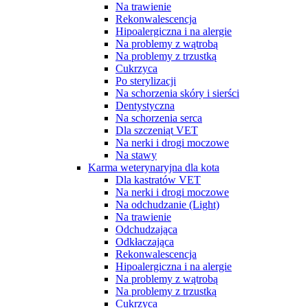
Na trawienie
Rekonwalescencja
Hipoalergiczna i na alergie
Na problemy z wątrobą
Na problemy z trzustką
Cukrzyca
Po sterylizacji
Na schorzenia skóry i sierści
Dentystyczna
Na schorzenia serca
Dla szczeniąt VET
Na nerki i drogi moczowe
Na stawy
Karma weterynaryjna dla kota
Dla kastratów VET
Na nerki i drogi moczowe
Na odchudzanie (Light)
Na trawienie
Odchudzająca
Odkłaczająca
Rekonwalescencja
Hipoalergiczna i na alergie
Na problemy z wątrobą
Na problemy z trzustką
Cukrzyca