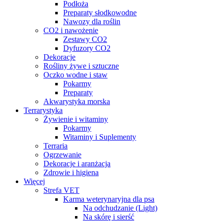
Podłoża
Preparaty słodkowodne
Nawozy dla roślin
CO2 i nawożenie
Zestawy CO2
Dyfuzory CO2
Dekoracje
Rośliny żywe i sztuczne
Oczko wodne i staw
Pokarmy
Preparaty
Akwarystyka morska
Terrarystyka
Żywienie i witaminy
Pokarmy
Witaminy i Suplementy
Terraria
Ogrzewanie
Dekoracje i aranżacja
Zdrowie i higiena
Więcej
Strefa VET
Karma weterynaryjna dla psa
Na odchudzanie (Light)
Na skórę i sierść