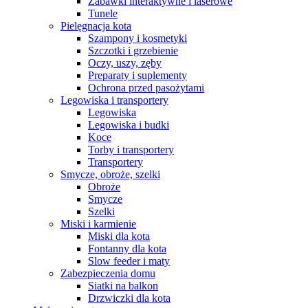
Zabawki interaktywne i laserowe
Tunele
Pielęgnacja kota
Szampony i kosmetyki
Szczotki i grzebienie
Oczy, uszy, zęby
Preparaty i suplementy
Ochrona przed pasożytami
Legowiska i transportery
Legowiska
Legowiska i budki
Koce
Torby i transportery
Transportery
Smycze, obroże, szelki
Obroże
Smycze
Szelki
Miski i karmienie
Miski dla kota
Fontanny dla kota
Slow feeder i maty
Zabezpieczenia domu
Siatki na balkon
Drzwiczki dla kota