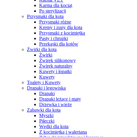
Karma dla kociąt
Po sterylizacji
Przysmaki dla kota
Przysmaki różne
Kremy i zupy dla kota
Przysmaki z kocimiętką
Pasty i chrupki
Przekąski dla kotów
Żwirki dla kota
Żwirki
Żwirek silikonowy
Żwirek naturalny
Kuwety i łopatki
Kuwety
Toalety i Kuwety
Drapaki i legowiska
Drapaki
Drapaki leżące i maty
Drzewka i wieże
Zabawki dla kota
Myszki
Piłeczki
Wędki dla kota
Z kocimiętką i walerianą