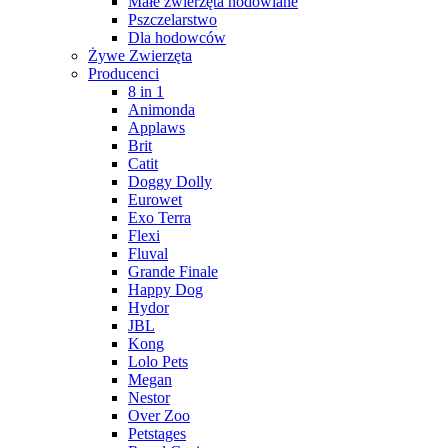
Małe zwierzęta hodowlane
Pszczelarstwo
Dla hodowców
Żywe Zwierzęta
Producenci
8 in 1
Animonda
Applaws
Brit
Catit
Doggy Dolly
Eurowet
Exo Terra
Flexi
Fluval
Grande Finale
Happy Dog
Hydor
JBL
Kong
Lolo Pets
Megan
Nestor
Over Zoo
Petstages