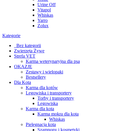
Urine Off
Vitapol
Whiskas
Yarro
Zolux
Kategorie
_Bez kategorii
Zwierzęta Żywe
Strefa VET
Karma weterynaryjna dla psa
OKAZJE
Zestawy i wielopaki
Bestsellery
Dla Kota
Karma dla kotów
Legowiska i transportery
Torby i transportery
Legowiska
Karma dla kota
Karma mokra dla kota
Whiskas
Pielęgnacja kota
Szampony i kosmetyki