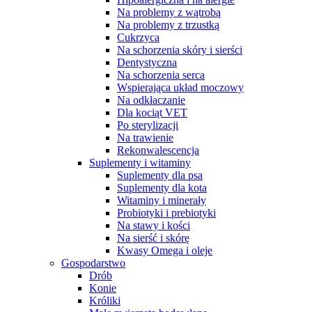
Na problemy z wątrobą
Na problemy z trzustką
Cukrzyca
Na schorzenia skóry i sierści
Dentystyczna
Na schorzenia serca
Wspierająca układ moczowy
Na odkłaczanie
Dla kociąt VET
Po sterylizacji
Na trawienie
Rekonwalescencja
Suplementy i witaminy
Suplementy dla psa
Suplementy dla kota
Witaminy i minerały
Probiotyki i prebiotyki
Na stawy i kości
Na sierść i skórę
Kwasy Omega i oleje
Gospodarstwo
Drób
Konie
Króliki