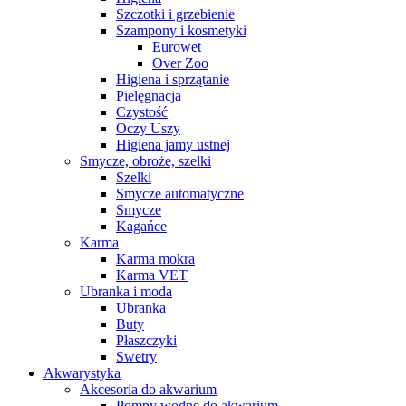
Szczotki i grzebienie
Szampony i kosmetyki
Eurowet
Over Zoo
Higiena i sprzątanie
Pielęgnacja
Czystość
Oczy Uszy
Higiena jamy ustnej
Smycze, obroże, szelki
Szelki
Smycze automatyczne
Smycze
Kagańce
Karma
Karma mokra
Karma VET
Ubranka i moda
Ubranka
Buty
Płaszczyki
Swetry
Akwarystyka
Akcesoria do akwarium
Pompy wodne do akwarium