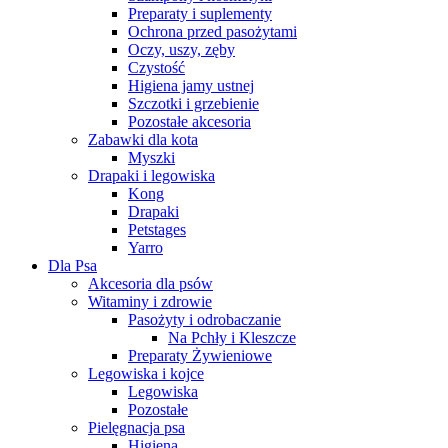
Preparaty i suplementy
Ochrona przed pasożytami
Oczy, uszy, zęby
Czystość
Higiena jamy ustnej
Szczotki i grzebienie
Pozostałe akcesoria
Zabawki dla kota
Myszki
Drapaki i legowiska
Kong
Drapaki
Petstages
Yarro
Dla Psa
Akcesoria dla psów
Witaminy i zdrowie
Pasożyty i odrobaczanie
Na Pchły i Kleszcze
Preparaty Żywieniowe
Legowiska i kojce
Legowiska
Pozostałe
Pielęgnacja psa
Higiena