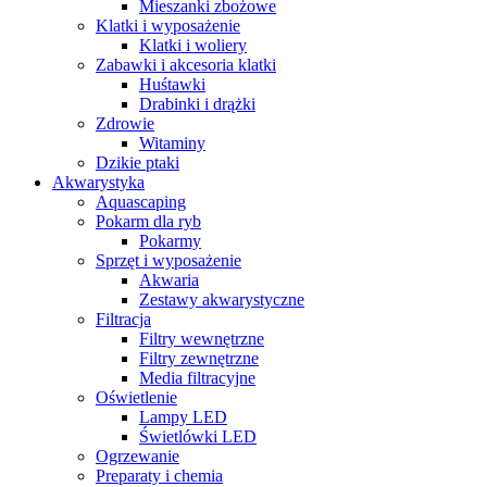
Mieszanki zbożowe
Klatki i wyposażenie
Klatki i woliery
Zabawki i akcesoria klatki
Huśtawki
Drabinki i drążki
Zdrowie
Witaminy
Dzikie ptaki
Akwarystyka
Aquascaping
Pokarm dla ryb
Pokarmy
Sprzęt i wyposażenie
Akwaria
Zestawy akwarystyczne
Filtracja
Filtry wewnętrzne
Filtry zewnętrzne
Media filtracyjne
Oświetlenie
Lampy LED
Świetlówki LED
Ogrzewanie
Preparaty i chemia