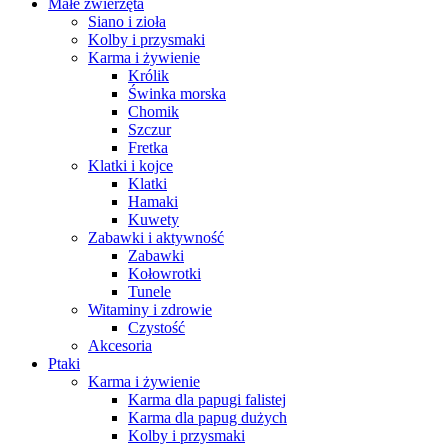
Małe zwierzęta
Siano i zioła
Kolby i przysmaki
Karma i żywienie
Królik
Świnka morska
Chomik
Szczur
Fretka
Klatki i kojce
Klatki
Hamaki
Kuwety
Zabawki i aktywność
Zabawki
Kołowrotki
Tunele
Witaminy i zdrowie
Czystość
Akcesoria
Ptaki
Karma i żywienie
Karma dla papugi falistej
Karma dla papug dużych
Kolby i przysmaki