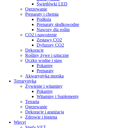
Świetlówki LED
Ogrzewanie
Preparaty i chemia
Podłoża
Preparaty słodkowodne
Nawozy dla roślin
CO2 i nawożenie
Zestawy CO2
Dyfuzory CO2
Dekoracje
Rośliny żywe i sztuczne
Oczko wodne i staw
Pokarmy
Preparaty
Akwarystyka morska
Terrarystyka
Żywienie i witaminy
Pokarmy
Witaminy i Suplementy
Terraria
Ogrzewanie
Dekoracje i aranżacja
Zdrowie i higiena
Więcej
Strefa VET