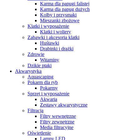
Karma dla papugi falistej
Karma dla papug dużych
Kolby i przysmaki
Mieszanki zbożowe
Klatki i wyposażenie
Klatki i woliery
Zabawki i akcesoria klatki
Huśtawki
Drabinki i drążki
Zdrowie
Witaminy
Dzikie ptaki
Akwarystyka
Aquascaping
Pokarm dla ryb
Pokarmy
Sprzęt i wyposażenie
Akwaria
Zestawy akwarystyczne
Filtracja
Filtry wewnętrzne
Filtry zewnętrzne
Media filtracyjne
Oświetlenie
Lampy LED