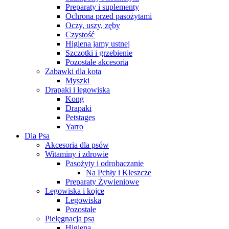
Preparaty i suplementy
Ochrona przed pasożytami
Oczy, uszy, zęby
Czystość
Higiena jamy ustnej
Szczotki i grzebienie
Pozostałe akcesoria
Zabawki dla kota
Myszki
Drapaki i legowiska
Kong
Drapaki
Petstages
Yarro
Dla Psa
Akcesoria dla psów
Witaminy i zdrowie
Pasożyty i odrobaczanie
Na Pchły i Kleszcze
Preparaty Żywieniowe
Legowiska i kojce
Legowiska
Pozostałe
Pielęgnacja psa
Higiena