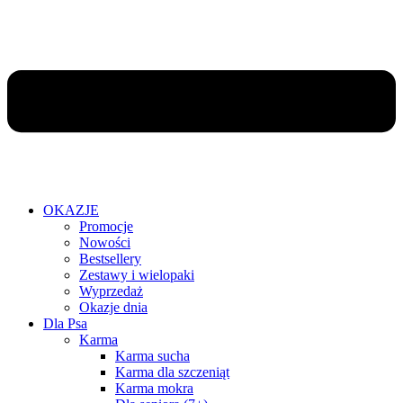
OKAZJE
Promocje
Nowości
Bestsellery
Zestawy i wielopaki
Wyprzedaż
Okazje dnia
Dla Psa
Karma
Karma sucha
Karma dla szczeniąt
Karma mokra