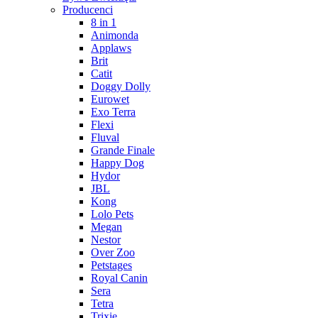
Producenci
8 in 1
Animonda
Applaws
Brit
Catit
Doggy Dolly
Eurowet
Exo Terra
Flexi
Fluval
Grande Finale
Happy Dog
Hydor
JBL
Kong
Lolo Pets
Megan
Nestor
Over Zoo
Petstages
Royal Canin
Sera
Tetra
Trixie