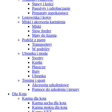
Stawy i kości
Pasożyty i odrobaczanie
Preparaty uspokajające
Legowiska i kojce
Miski i akcesoria karmienia
Miski
Slow feeder
Maty do lizania
Podróż z psem
Transportery
W podróży
Ubranka i moda
Swetry
Kurtki
Płaszcze
Buty
Ubranka
Trening i sport
Akcesoria szkoleniowe
Pomoce do szkolenia i tresury
Dla Kota
Karma dla kota
Karma sucha dla kota
Karma mokra dla kota
Karma VET