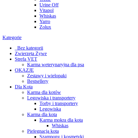
Urine Off
Vitapol
Whiskas
Yarro
Zolux
Kategorie
_Bez kategorii
Zwierzęta Żywe
Strefa VET
Karma weterynaryjna dla psa
OKAZJE
Zestawy i wielopaki
Bestsellery
Dla Kota
Karma dla kotów
Legowiska i transportery
Torby i transportery
Legowiska
Karma dla kota
Karma mokra dla kota
Whiskas
Pielęgnacja kota
Szampony i kosmetyki