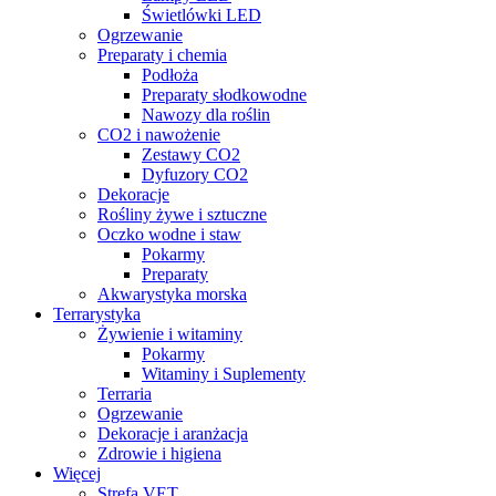
Świetlówki LED
Ogrzewanie
Preparaty i chemia
Podłoża
Preparaty słodkowodne
Nawozy dla roślin
CO2 i nawożenie
Zestawy CO2
Dyfuzory CO2
Dekoracje
Rośliny żywe i sztuczne
Oczko wodne i staw
Pokarmy
Preparaty
Akwarystyka morska
Terrarystyka
Żywienie i witaminy
Pokarmy
Witaminy i Suplementy
Terraria
Ogrzewanie
Dekoracje i aranżacja
Zdrowie i higiena
Więcej
Strefa VET