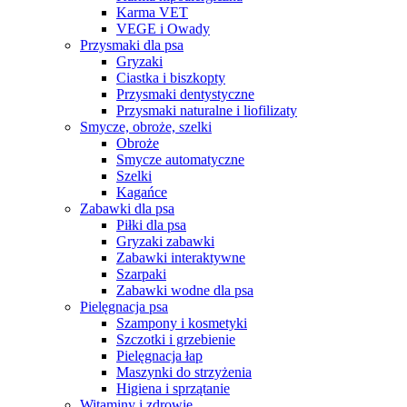
Karma VET
VEGE i Owady
Przysmaki dla psa
Gryzaki
Ciastka i biszkopty
Przysmaki dentystyczne
Przysmaki naturalne i liofilizaty
Smycze, obroże, szelki
Obroże
Smycze automatyczne
Szelki
Kagańce
Zabawki dla psa
Piłki dla psa
Gryzaki zabawki
Zabawki interaktywne
Szarpaki
Zabawki wodne dla psa
Pielęgnacja psa
Szampony i kosmetyki
Szczotki i grzebienie
Pielęgnacja łap
Maszynki do strzyżenia
Higiena i sprzątanie
Witaminy i zdrowie