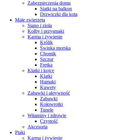
Zabezpieczenia domu
Siatki na balkon
Drzwiczki dla kota
Małe zwierzęta
Siano i zioła
Kolby i przysmaki
Karma i żywienie
Królik
Świnka morska
Chomik
Szczur
Fretka
Klatki i kojce
Klatki
Hamaki
Kuwety
Zabawki i aktywność
Zabawki
Kołowrotki
Tunele
Witaminy i zdrowie
Czystość
Akcesoria
Ptaki
Karma i żywienie