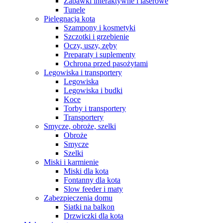
Zabawki interaktywne i laserowe
Tunele
Pielęgnacja kota
Szampony i kosmetyki
Szczotki i grzebienie
Oczy, uszy, zęby
Preparaty i suplementy
Ochrona przed pasożytami
Legowiska i transportery
Legowiska
Legowiska i budki
Koce
Torby i transportery
Transportery
Smycze, obroże, szelki
Obroże
Smycze
Szelki
Miski i karmienie
Miski dla kota
Fontanny dla kota
Slow feeder i maty
Zabezpieczenia domu
Siatki na balkon
Drzwiczki dla kota