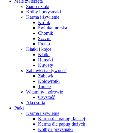
Małe zwierzęta
Siano i zioła
Kolby i przysmaki
Karma i żywienie
Królik
Świnka morska
Chomik
Szczur
Fretka
Klatki i kojce
Klatki
Hamaki
Kuwety
Zabawki i aktywność
Zabawki
Kołowrotki
Tunele
Witaminy i zdrowie
Czystość
Akcesoria
Ptaki
Karma i żywienie
Karma dla papugi falistej
Karma dla papug dużych
Kolby i przysmaki