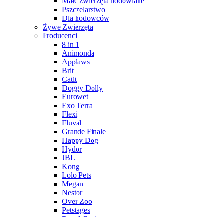
Małe zwierzęta hodowlane
Pszczelarstwo
Dla hodowców
Żywe Zwierzęta
Producenci
8 in 1
Animonda
Applaws
Brit
Catit
Doggy Dolly
Eurowet
Exo Terra
Flexi
Fluval
Grande Finale
Happy Dog
Hydor
JBL
Kong
Lolo Pets
Megan
Nestor
Over Zoo
Petstages