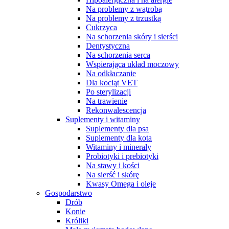
Na problemy z wątrobą
Na problemy z trzustką
Cukrzyca
Na schorzenia skóry i sierści
Dentystyczna
Na schorzenia serca
Wspierająca układ moczowy
Na odkłaczanie
Dla kociąt VET
Po sterylizacji
Na trawienie
Rekonwalescencja
Suplementy i witaminy
Suplementy dla psa
Suplementy dla kota
Witaminy i minerały
Probiotyki i prebiotyki
Na stawy i kości
Na sierść i skórę
Kwasy Omega i oleje
Gospodarstwo
Drób
Konie
Króliki