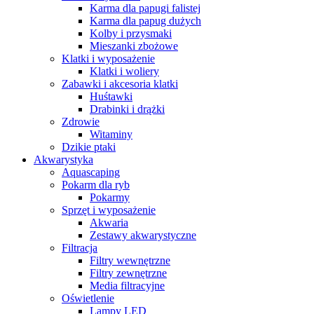
Karma dla papugi falistej
Karma dla papug dużych
Kolby i przysmaki
Mieszanki zbożowe
Klatki i wyposażenie
Klatki i woliery
Zabawki i akcesoria klatki
Huśtawki
Drabinki i drążki
Zdrowie
Witaminy
Dzikie ptaki
Akwarystyka
Aquascaping
Pokarm dla ryb
Pokarmy
Sprzęt i wyposażenie
Akwaria
Zestawy akwarystyczne
Filtracja
Filtry wewnętrzne
Filtry zewnętrzne
Media filtracyjne
Oświetlenie
Lampy LED