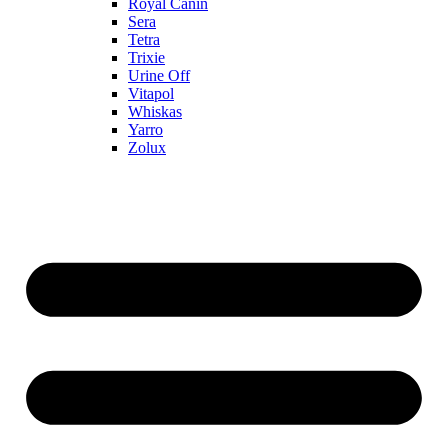
Royal Canin
Sera
Tetra
Trixie
Urine Off
Vitapol
Whiskas
Yarro
Zolux