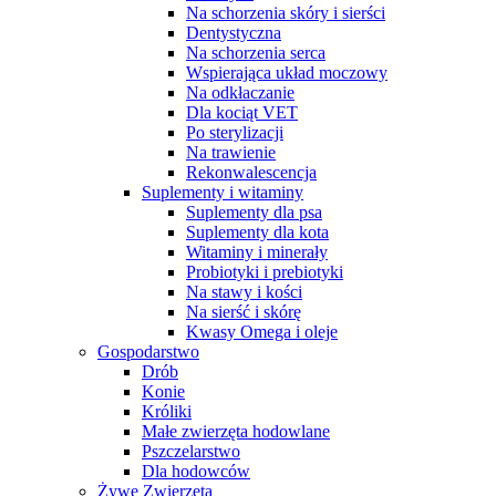
Na schorzenia skóry i sierści
Dentystyczna
Na schorzenia serca
Wspierająca układ moczowy
Na odkłaczanie
Dla kociąt VET
Po sterylizacji
Na trawienie
Rekonwalescencja
Suplementy i witaminy
Suplementy dla psa
Suplementy dla kota
Witaminy i minerały
Probiotyki i prebiotyki
Na stawy i kości
Na sierść i skórę
Kwasy Omega i oleje
Gospodarstwo
Drób
Konie
Króliki
Małe zwierzęta hodowlane
Pszczelarstwo
Dla hodowców
Żywe Zwierzęta