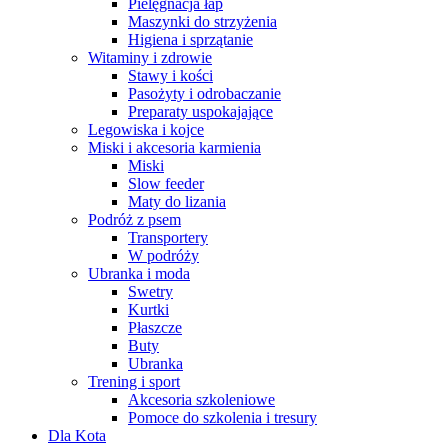
Pielęgnacja łap
Maszynki do strzyżenia
Higiena i sprzątanie
Witaminy i zdrowie
Stawy i kości
Pasożyty i odrobaczanie
Preparaty uspokajające
Legowiska i kojce
Miski i akcesoria karmienia
Miski
Slow feeder
Maty do lizania
Podróż z psem
Transportery
W podróży
Ubranka i moda
Swetry
Kurtki
Płaszcze
Buty
Ubranka
Trening i sport
Akcesoria szkoleniowe
Pomoce do szkolenia i tresury
Dla Kota