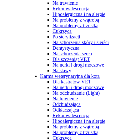
Na trawienie
Rekonwalescencja
Hipoalergiczna i na alergie
Na problemy z wątrobą
Na problemy z trzustką
Cukrzyca
Po sterylizacji
Na schorzenia skóry i sierści
Dentystyczna
Na schorzenia serca
Dla szczeniąt VET
Na nerki i drogi moczowe
Na stawy
Karma weterynaryjna dla kota
Dla kastratów VET
Na nerki i drogi moczowe
Na odchudzanie (Light)
Na trawienie
Odchudzająca
Odkłaczająca
Rekonwalescencja
Hipoalergiczna i na alergie
Na problemy z wątrobą
Na problemy z trzustką
Cukrzyca