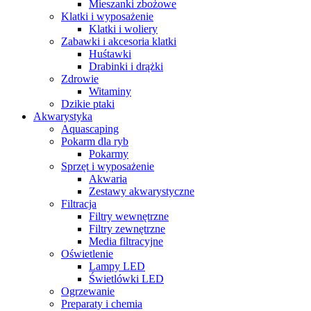
Mieszanki zbożowe
Klatki i wyposażenie
Klatki i woliery
Zabawki i akcesoria klatki
Huśtawki
Drabinki i drążki
Zdrowie
Witaminy
Dzikie ptaki
Akwarystyka
Aquascaping
Pokarm dla ryb
Pokarmy
Sprzęt i wyposażenie
Akwaria
Zestawy akwarystyczne
Filtracja
Filtry wewnętrzne
Filtry zewnętrzne
Media filtracyjne
Oświetlenie
Lampy LED
Świetlówki LED
Ogrzewanie
Preparaty i chemia