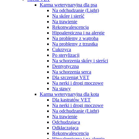
Karma weterynaryjna dla psa
Na odchudzanie (Light)
Na skórę i sierść
Na trawienie
Rekonwalescencja
Hipoalergiczna i na alergie
Na problemy z wątrobą
Na problemy z trzustką
Cukrzyca
Po sterylizacji
Na schorzenia skóry i sierści
Dentystyczna
Na schorzenia serca
Dla szczeniąt VET
Na nerki i drogi moczowe
Na stawy
Karma weterynaryjna dla kota
Dla kastratów VET
Na nerki i drogi moczowe
Na odchudzanie (Light)
Na trawienie
Odchudzająca
Odkłaczająca
Rekonwalescencja
Hipoalergiczna i na alergie