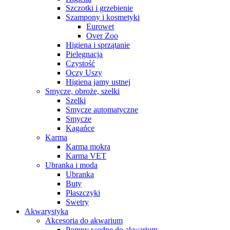
Szczotki i grzebienie
Szampony i kosmetyki
Eurowet
Over Zoo
Higiena i sprzątanie
Pielęgnacja
Czystość
Oczy Uszy
Higiena jamy ustnej
Smycze, obroże, szelki
Szelki
Smycze automatyczne
Smycze
Kagańce
Karma
Karma mokra
Karma VET
Ubranka i moda
Ubranka
Buty
Płaszczyki
Swetry
Akwarystyka
Akcesoria do akwarium
Pompy wodne do akwarium