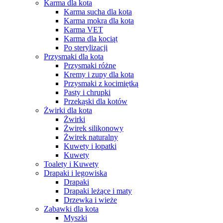
Karma dla kota
Karma sucha dla kota
Karma mokra dla kota
Karma VET
Karma dla kociąt
Po sterylizacji
Przysmaki dla kota
Przysmaki różne
Kremy i zupy dla kota
Przysmaki z kocimiętką
Pasty i chrupki
Przekąski dla kotów
Żwirki dla kota
Żwirki
Żwirek silikonowy
Żwirek naturalny
Kuwety i łopatki
Kuwety
Toalety i Kuwety
Drapaki i legowiska
Drapaki
Drapaki leżące i maty
Drzewka i wieże
Zabawki dla kota
Myszki