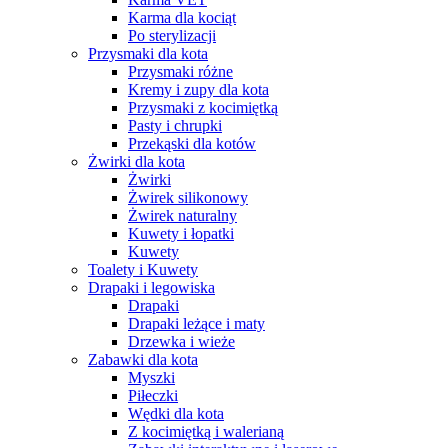
Karma dla kociąt
Po sterylizacji
Przysmaki dla kota
Przysmaki różne
Kremy i zupy dla kota
Przysmaki z kocimiętką
Pasty i chrupki
Przekąski dla kotów
Żwirki dla kota
Żwirki
Żwirek silikonowy
Żwirek naturalny
Kuwety i łopatki
Kuwety
Toalety i Kuwety
Drapaki i legowiska
Drapaki
Drapaki leżące i maty
Drzewka i wieże
Zabawki dla kota
Myszki
Piłeczki
Wędki dla kota
Z kocimiętką i walerianą