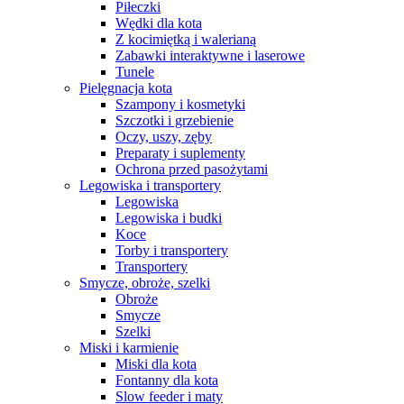
Piłeczki
Wędki dla kota
Z kocimiętką i walerianą
Zabawki interaktywne i laserowe
Tunele
Pielęgnacja kota
Szampony i kosmetyki
Szczotki i grzebienie
Oczy, uszy, zęby
Preparaty i suplementy
Ochrona przed pasożytami
Legowiska i transportery
Legowiska
Legowiska i budki
Koce
Torby i transportery
Transportery
Smycze, obroże, szelki
Obroże
Smycze
Szelki
Miski i karmienie
Miski dla kota
Fontanny dla kota
Slow feeder i maty