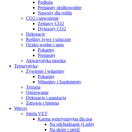
Podłoża
Preparaty słodkowodne
Nawozy dla roślin
CO2 i nawożenie
Zestawy CO2
Dyfuzory CO2
Dekoracje
Rośliny żywe i sztuczne
Oczko wodne i staw
Pokarmy
Preparaty
Akwarystyka morska
Terrarystyka
Żywienie i witaminy
Pokarmy
Witaminy i Suplementy
Terraria
Ogrzewanie
Dekoracje i aranżacja
Zdrowie i higiena
Więcej
Strefa VET
Karma weterynaryjna dla psa
Na odchudzanie (Light)
Na skórę i sierść