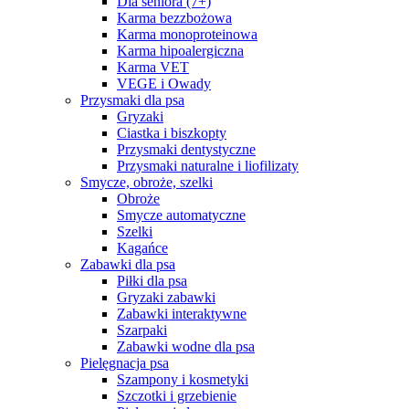
Dla seniora (7+)
Karma bezzbożowa
Karma monoproteinowa
Karma hipoalergiczna
Karma VET
VEGE i Owady
Przysmaki dla psa
Gryzaki
Ciastka i biszkopty
Przysmaki dentystyczne
Przysmaki naturalne i liofilizaty
Smycze, obroże, szelki
Obroże
Smycze automatyczne
Szelki
Kagańce
Zabawki dla psa
Piłki dla psa
Gryzaki zabawki
Zabawki interaktywne
Szarpaki
Zabawki wodne dla psa
Pielęgnacja psa
Szampony i kosmetyki
Szczotki i grzebienie