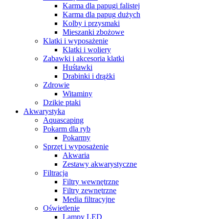
Karma dla papugi falistej
Karma dla papug dużych
Kolby i przysmaki
Mieszanki zbożowe
Klatki i wyposażenie
Klatki i woliery
Zabawki i akcesoria klatki
Huśtawki
Drabinki i drążki
Zdrowie
Witaminy
Dzikie ptaki
Akwarystyka
Aquascaping
Pokarm dla ryb
Pokarmy
Sprzęt i wyposażenie
Akwaria
Zestawy akwarystyczne
Filtracja
Filtry wewnętrzne
Filtry zewnętrzne
Media filtracyjne
Oświetlenie
Lampy LED