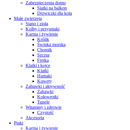
Zabezpieczenia domu
Siatki na balkon
Drzwiczki dla kota
Małe zwierzęta
Siano i zioła
Kolby i przysmaki
Karma i żywienie
Królik
Świnka morska
Chomik
Szczur
Fretka
Klatki i kojce
Klatki
Hamaki
Kuwety
Zabawki i aktywność
Zabawki
Kołowrotki
Tunele
Witaminy i zdrowie
Czystość
Akcesoria
Ptaki
Karma i żywienie