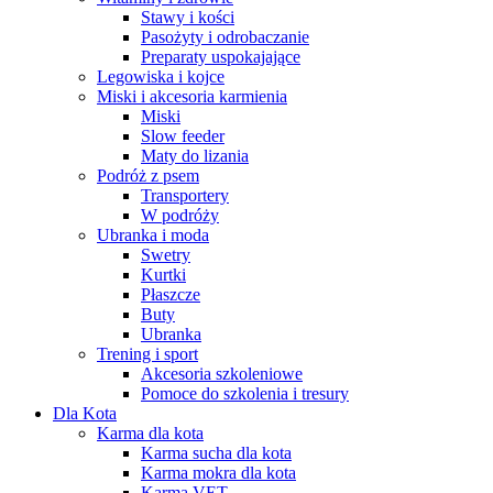
Stawy i kości
Pasożyty i odrobaczanie
Preparaty uspokajające
Legowiska i kojce
Miski i akcesoria karmienia
Miski
Slow feeder
Maty do lizania
Podróż z psem
Transportery
W podróży
Ubranka i moda
Swetry
Kurtki
Płaszcze
Buty
Ubranka
Trening i sport
Akcesoria szkoleniowe
Pomoce do szkolenia i tresury
Dla Kota
Karma dla kota
Karma sucha dla kota
Karma mokra dla kota
Karma VET