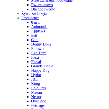
Małe zwierzęta hodowlane
Pszczelarstwo
Dla hodowców
Żywe Zwierzęta
Producenci
8 in 1
Animonda
Applaws
Brit
Catit
Doggy Dolly
Eurowet
Exo Terra
Flexi
Fluval
Grande Finale
Happy Dog
Hydor
JBL
Kong
Lolo Pets
Megan
Nestor
Over Zoo
Petstages