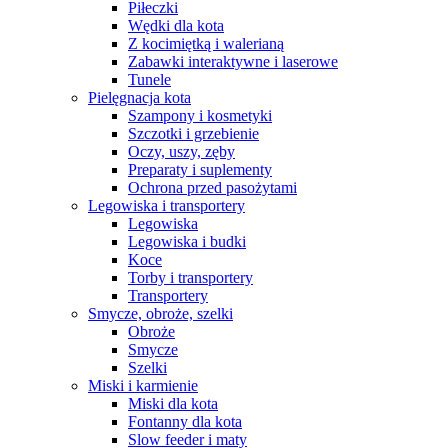
Piłeczki
Wędki dla kota
Z kocimiętką i walerianą
Zabawki interaktywne i laserowe
Tunele
Pielęgnacja kota
Szampony i kosmetyki
Szczotki i grzebienie
Oczy, uszy, zęby
Preparaty i suplementy
Ochrona przed pasożytami
Legowiska i transportery
Legowiska
Legowiska i budki
Koce
Torby i transportery
Transportery
Smycze, obroże, szelki
Obroże
Smycze
Szelki
Miski i karmienie
Miski dla kota
Fontanny dla kota
Slow feeder i maty