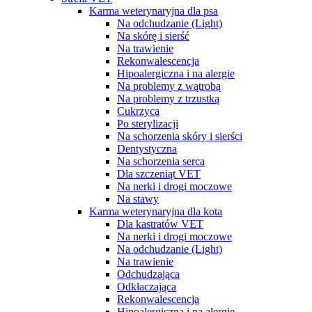
Karma weterynaryjna dla psa
Na odchudzanie (Light)
Na skórę i sierść
Na trawienie
Rekonwalescencja
Hipoalergiczna i na alergie
Na problemy z wątrobą
Na problemy z trzustką
Cukrzyca
Po sterylizacji
Na schorzenia skóry i sierści
Dentystyczna
Na schorzenia serca
Dla szczeniąt VET
Na nerki i drogi moczowe
Na stawy
Karma weterynaryjna dla kota
Dla kastratów VET
Na nerki i drogi moczowe
Na odchudzanie (Light)
Na trawienie
Odchudzająca
Odkłaczająca
Rekonwalescencja
Hipoalergiczna i na alergie