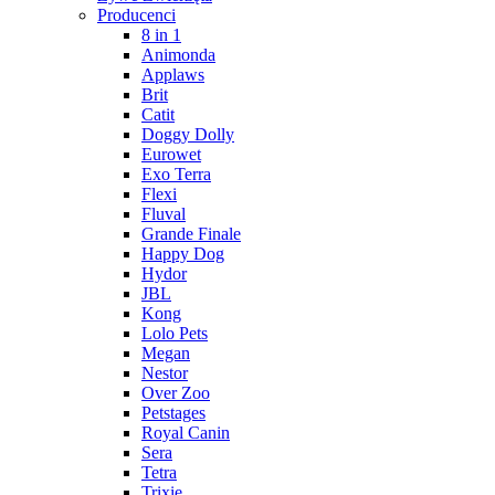
Producenci
8 in 1
Animonda
Applaws
Brit
Catit
Doggy Dolly
Eurowet
Exo Terra
Flexi
Fluval
Grande Finale
Happy Dog
Hydor
JBL
Kong
Lolo Pets
Megan
Nestor
Over Zoo
Petstages
Royal Canin
Sera
Tetra
Trixie