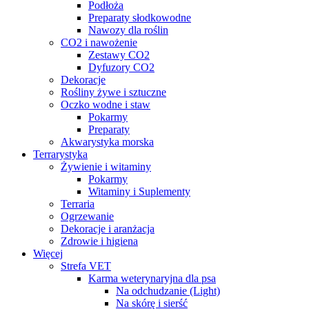
Podłoża
Preparaty słodkowodne
Nawozy dla roślin
CO2 i nawożenie
Zestawy CO2
Dyfuzory CO2
Dekoracje
Rośliny żywe i sztuczne
Oczko wodne i staw
Pokarmy
Preparaty
Akwarystyka morska
Terrarystyka
Żywienie i witaminy
Pokarmy
Witaminy i Suplementy
Terraria
Ogrzewanie
Dekoracje i aranżacja
Zdrowie i higiena
Więcej
Strefa VET
Karma weterynaryjna dla psa
Na odchudzanie (Light)
Na skórę i sierść