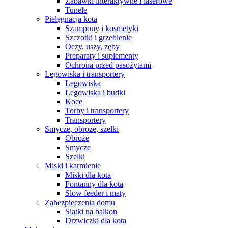
Zabawki interaktywne i laserowe
Tunele
Pielęgnacja kota
Szampony i kosmetyki
Szczotki i grzebienie
Oczy, uszy, zęby
Preparaty i suplementy
Ochrona przed pasożytami
Legowiska i transportery
Legowiska
Legowiska i budki
Koce
Torby i transportery
Transportery
Smycze, obroże, szelki
Obroże
Smycze
Szelki
Miski i karmienie
Miski dla kota
Fontanny dla kota
Slow feeder i maty
Zabezpieczenia domu
Siatki na balkon
Drzwiczki dla kota