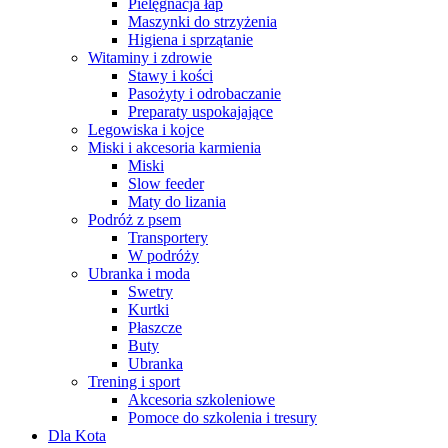
Pielęgnacja łap
Maszynki do strzyżenia
Higiena i sprzątanie
Witaminy i zdrowie
Stawy i kości
Pasożyty i odrobaczanie
Preparaty uspokajające
Legowiska i kojce
Miski i akcesoria karmienia
Miski
Slow feeder
Maty do lizania
Podróż z psem
Transportery
W podróży
Ubranka i moda
Swetry
Kurtki
Płaszcze
Buty
Ubranka
Trening i sport
Akcesoria szkoleniowe
Pomoce do szkolenia i tresury
Dla Kota