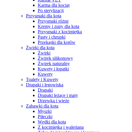
Karma dla kociąt
Po sterylizacji
Przysmaki dla kota
Przysmaki różne
Kremy i zupy dla kota
Przysmaki z kocimiętką
Pasty i chrupki
Przekąski dla kotów
Żwirki dla kota
Żwirki
Żwirek silikonowy
Żwirek naturalny
Kuwety i łopatki
Kuwety
Toalety i Kuwety
Drapaki i legowiska
Drapaki
Drapaki leżące i maty
Drzewka i wieże
Zabawki dla kota
Myszki
Piłeczki
Wędki dla kota
Z kocimiętką i walerianą