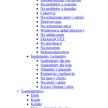
Na problemy z wątrobą
Na problemy z trzustką
Cukrzyca
Na schorzenia skóry i sierści
Dentystyczna
Na schorzenia serca
Wspierająca układ moczowy
Na odkłaczanie
Dla kociąt VET
Po sterylizacji
Na trawienie
Rekonwalescencja
Suplementy i witaminy
Suplementy dla psa
Suplementy dla kota
Witaminy i minerały
Probiotyki i prebiotyki
Na stawy i kości
Na sierść i skórę
Kwasy Omega i oleje
Gospodarstwo
Drób
Konie
Króliki