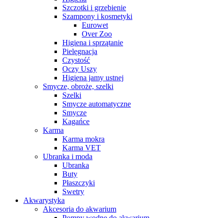
Szczotki i grzebienie
Szampony i kosmetyki
Eurowet
Over Zoo
Higiena i sprzątanie
Pielęgnacja
Czystość
Oczy Uszy
Higiena jamy ustnej
Smycze, obroże, szelki
Szelki
Smycze automatyczne
Smycze
Kagańce
Karma
Karma mokra
Karma VET
Ubranka i moda
Ubranka
Buty
Płaszczyki
Swetry
Akwarystyka
Akcesoria do akwarium
Pompy wodne do akwarium