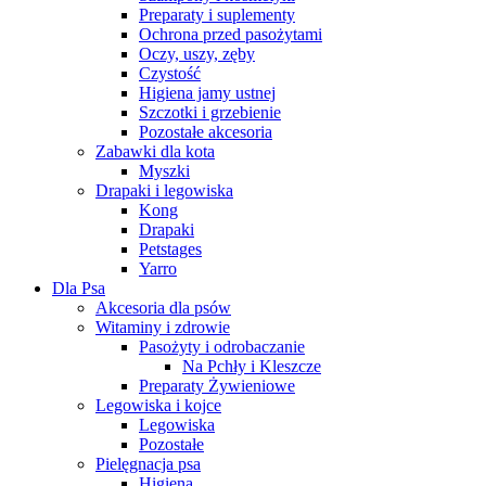
Preparaty i suplementy
Ochrona przed pasożytami
Oczy, uszy, zęby
Czystość
Higiena jamy ustnej
Szczotki i grzebienie
Pozostałe akcesoria
Zabawki dla kota
Myszki
Drapaki i legowiska
Kong
Drapaki
Petstages
Yarro
Dla Psa
Akcesoria dla psów
Witaminy i zdrowie
Pasożyty i odrobaczanie
Na Pchły i Kleszcze
Preparaty Żywieniowe
Legowiska i kojce
Legowiska
Pozostałe
Pielęgnacja psa
Higiena