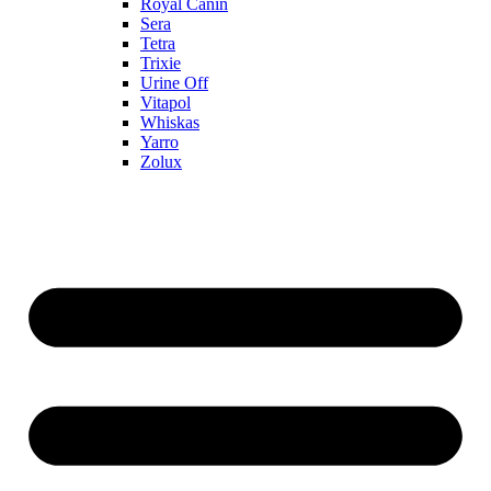
Royal Canin
Sera
Tetra
Trixie
Urine Off
Vitapol
Whiskas
Yarro
Zolux