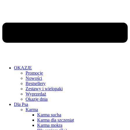
OKAZJE
Promocje
Nowości
Bestsellery
Zestawy i wielopaki
Wyprzedaż
Okazje dnia
Dla Psa
Karma
Karma sucha
Karma dla szczeniąt
Karma mokra