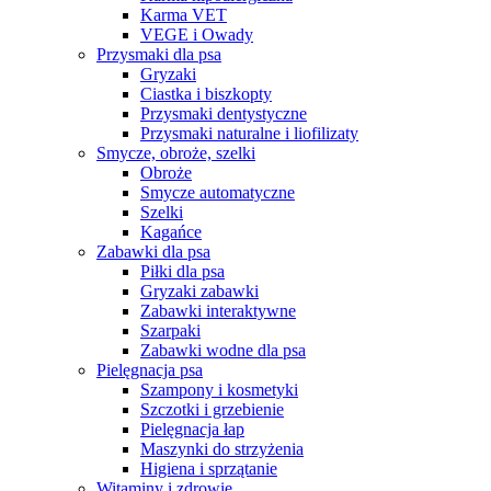
Karma VET
VEGE i Owady
Przysmaki dla psa
Gryzaki
Ciastka i biszkopty
Przysmaki dentystyczne
Przysmaki naturalne i liofilizaty
Smycze, obroże, szelki
Obroże
Smycze automatyczne
Szelki
Kagańce
Zabawki dla psa
Piłki dla psa
Gryzaki zabawki
Zabawki interaktywne
Szarpaki
Zabawki wodne dla psa
Pielęgnacja psa
Szampony i kosmetyki
Szczotki i grzebienie
Pielęgnacja łap
Maszynki do strzyżenia
Higiena i sprzątanie
Witaminy i zdrowie