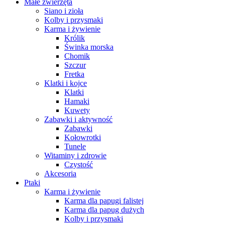
Małe zwierzęta
Siano i zioła
Kolby i przysmaki
Karma i żywienie
Królik
Świnka morska
Chomik
Szczur
Fretka
Klatki i kojce
Klatki
Hamaki
Kuwety
Zabawki i aktywność
Zabawki
Kołowrotki
Tunele
Witaminy i zdrowie
Czystość
Akcesoria
Ptaki
Karma i żywienie
Karma dla papugi falistej
Karma dla papug dużych
Kolby i przysmaki