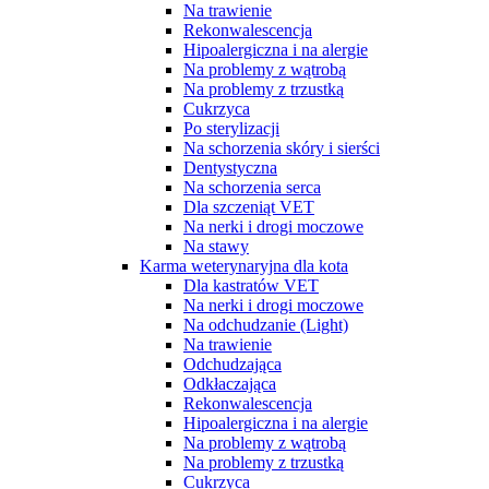
Na trawienie
Rekonwalescencja
Hipoalergiczna i na alergie
Na problemy z wątrobą
Na problemy z trzustką
Cukrzyca
Po sterylizacji
Na schorzenia skóry i sierści
Dentystyczna
Na schorzenia serca
Dla szczeniąt VET
Na nerki i drogi moczowe
Na stawy
Karma weterynaryjna dla kota
Dla kastratów VET
Na nerki i drogi moczowe
Na odchudzanie (Light)
Na trawienie
Odchudzająca
Odkłaczająca
Rekonwalescencja
Hipoalergiczna i na alergie
Na problemy z wątrobą
Na problemy z trzustką
Cukrzyca