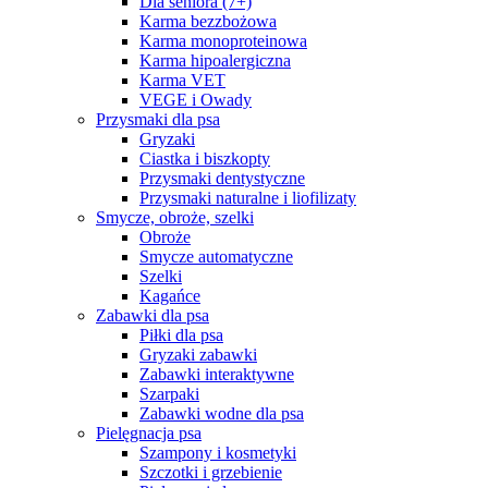
Dla seniora (7+)
Karma bezzbożowa
Karma monoproteinowa
Karma hipoalergiczna
Karma VET
VEGE i Owady
Przysmaki dla psa
Gryzaki
Ciastka i biszkopty
Przysmaki dentystyczne
Przysmaki naturalne i liofilizaty
Smycze, obroże, szelki
Obroże
Smycze automatyczne
Szelki
Kagańce
Zabawki dla psa
Piłki dla psa
Gryzaki zabawki
Zabawki interaktywne
Szarpaki
Zabawki wodne dla psa
Pielęgnacja psa
Szampony i kosmetyki
Szczotki i grzebienie