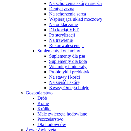
Na schorzenia skóry i sierści
Dentystyczna
Na schorzenia serca
Wspierająca układ moczowy
Na odkłaczanie
Dla kociąt VET
Po sterylizacji
Na trawienie
Rekonwalescencja
Suplementy i witaminy
Suplementy dla psa
Suplementy dla kota
Witaminy i minerały
Probiotyki i prebiotyki
Na stawy i kości
Na sierść i skórę
Kwasy Omega i oleje
Gospodarstwo
Drób
Konie
Króliki
Małe zwierzęta hodowlane
Pszczelarstwo
Dla hodowców
Żywe Zwierzęta