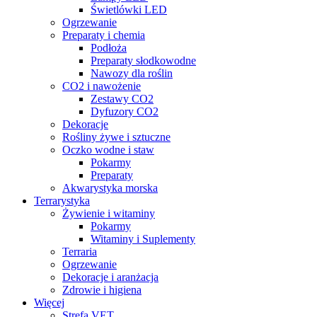
Świetlówki LED
Ogrzewanie
Preparaty i chemia
Podłoża
Preparaty słodkowodne
Nawozy dla roślin
CO2 i nawożenie
Zestawy CO2
Dyfuzory CO2
Dekoracje
Rośliny żywe i sztuczne
Oczko wodne i staw
Pokarmy
Preparaty
Akwarystyka morska
Terrarystyka
Żywienie i witaminy
Pokarmy
Witaminy i Suplementy
Terraria
Ogrzewanie
Dekoracje i aranżacja
Zdrowie i higiena
Więcej
Strefa VET