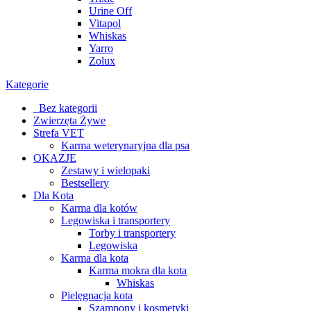
Urine Off
Vitapol
Whiskas
Yarro
Zolux
Kategorie
_Bez kategorii
Zwierzęta Żywe
Strefa VET
Karma weterynaryjna dla psa
OKAZJE
Zestawy i wielopaki
Bestsellery
Dla Kota
Karma dla kotów
Legowiska i transportery
Torby i transportery
Legowiska
Karma dla kota
Karma mokra dla kota
Whiskas
Pielęgnacja kota
Szampony i kosmetyki