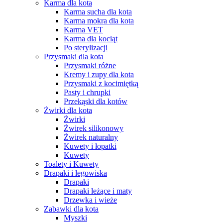
Karma dla kota
Karma sucha dla kota
Karma mokra dla kota
Karma VET
Karma dla kociąt
Po sterylizacji
Przysmaki dla kota
Przysmaki różne
Kremy i zupy dla kota
Przysmaki z kocimiętką
Pasty i chrupki
Przekąski dla kotów
Żwirki dla kota
Żwirki
Żwirek silikonowy
Żwirek naturalny
Kuwety i łopatki
Kuwety
Toalety i Kuwety
Drapaki i legowiska
Drapaki
Drapaki leżące i maty
Drzewka i wieże
Zabawki dla kota
Myszki