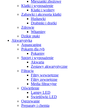
Mieszanki zbożowe
Klatki i wyposażenie
Klatki i woliery
Zabawki i akcesoria klatki
Huśtawki
Drabinki i drążki
Zdrowie
Witaminy
Dzikie ptaki
Akwarystyka
Aquascaping
Pokarm dla ryb
Pokarmy
Sprzęt i wyposażenie
Akwaria
Zestawy akwarystyczne
Filtracja
Filtry wewnętrzne
Filtry zewnętrzne
Media filtracyjne
Oświetlenie
Lampy LED
Świetlówki LED
Ogrzewanie
Preparaty i chemia