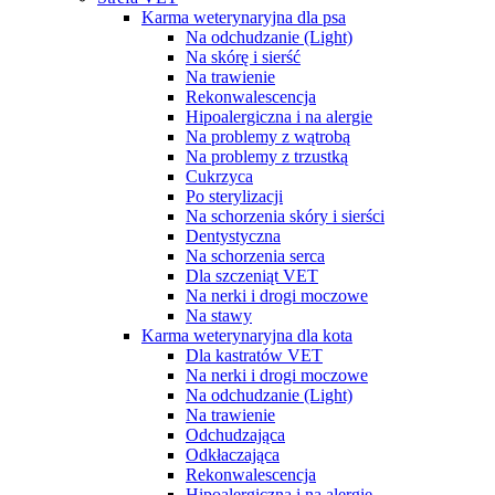
Karma weterynaryjna dla psa
Na odchudzanie (Light)
Na skórę i sierść
Na trawienie
Rekonwalescencja
Hipoalergiczna i na alergie
Na problemy z wątrobą
Na problemy z trzustką
Cukrzyca
Po sterylizacji
Na schorzenia skóry i sierści
Dentystyczna
Na schorzenia serca
Dla szczeniąt VET
Na nerki i drogi moczowe
Na stawy
Karma weterynaryjna dla kota
Dla kastratów VET
Na nerki i drogi moczowe
Na odchudzanie (Light)
Na trawienie
Odchudzająca
Odkłaczająca
Rekonwalescencja
Hipoalergiczna i na alergie