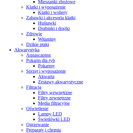
Mieszanki zbożowe
Klatki i wyposażenie
Klatki i woliery
Zabawki i akcesoria klatki
Huśtawki
Drabinki i drążki
Zdrowie
Witaminy
Dzikie ptaki
Akwarystyka
Aquascaping
Pokarm dla ryb
Pokarmy
Sprzęt i wyposażenie
Akwaria
Zestawy akwarystyczne
Filtracja
Filtry wewnętrzne
Filtry zewnętrzne
Media filtracyjne
Oświetlenie
Lampy LED
Świetlówki LED
Ogrzewanie
Preparaty i chemia