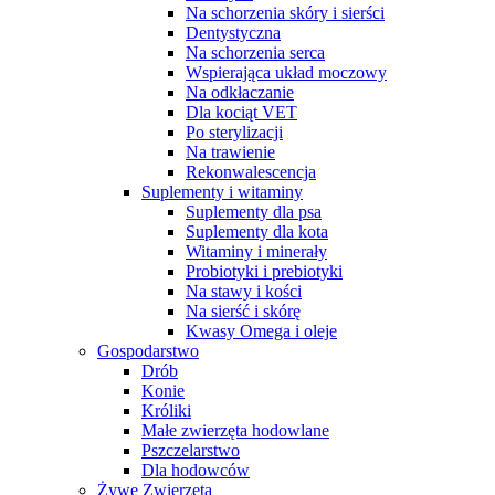
Na schorzenia skóry i sierści
Dentystyczna
Na schorzenia serca
Wspierająca układ moczowy
Na odkłaczanie
Dla kociąt VET
Po sterylizacji
Na trawienie
Rekonwalescencja
Suplementy i witaminy
Suplementy dla psa
Suplementy dla kota
Witaminy i minerały
Probiotyki i prebiotyki
Na stawy i kości
Na sierść i skórę
Kwasy Omega i oleje
Gospodarstwo
Drób
Konie
Króliki
Małe zwierzęta hodowlane
Pszczelarstwo
Dla hodowców
Żywe Zwierzęta