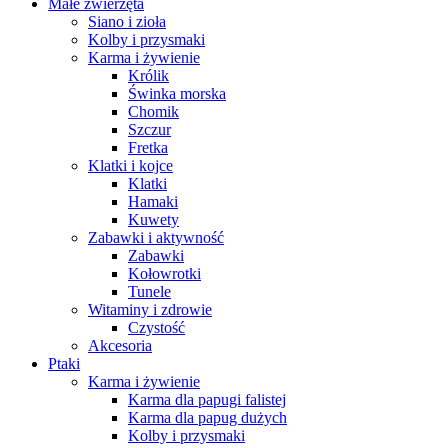
Małe zwierzęta
Siano i zioła
Kolby i przysmaki
Karma i żywienie
Królik
Świnka morska
Chomik
Szczur
Fretka
Klatki i kojce
Klatki
Hamaki
Kuwety
Zabawki i aktywność
Zabawki
Kołowrotki
Tunele
Witaminy i zdrowie
Czystość
Akcesoria
Ptaki
Karma i żywienie
Karma dla papugi falistej
Karma dla papug dużych
Kolby i przysmaki