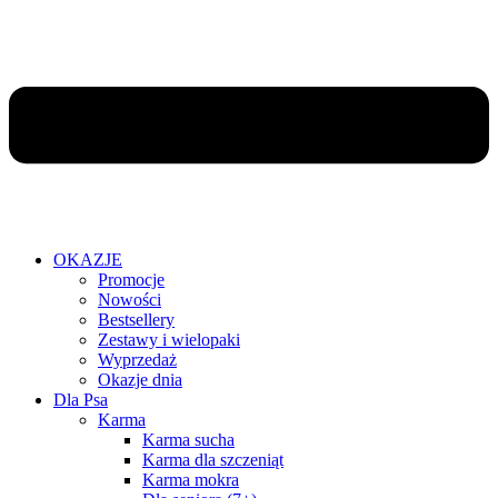
OKAZJE
Promocje
Nowości
Bestsellery
Zestawy i wielopaki
Wyprzedaż
Okazje dnia
Dla Psa
Karma
Karma sucha
Karma dla szczeniąt
Karma mokra