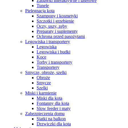
Zabawki interaktywne i laserowe
Tunele
Pielęgnacja kota
Szampony i kosmetyki
Szczotki i grzebienie
Oczy, uszy, zęby
Preparaty i suplementy
Ochrona przed pasożytami
Legowiska i transportery
Legowiska
Legowiska i budki
Koce
Torby i transportery
Transportery
Smycze, obroże, szelki
Obroże
Smycze
Szelki
Miski i karmienie
Miski dla kota
Fontanny dla kota
Slow feeder i maty
Zabezpieczenia domu
Siatki na balkon
Drzwiczki dla kota