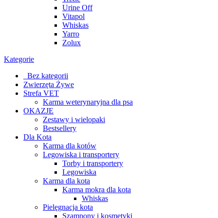
Urine Off
Vitapol
Whiskas
Yarro
Zolux
Kategorie
_Bez kategorii
Zwierzęta Żywe
Strefa VET
Karma weterynaryjna dla psa
OKAZJE
Zestawy i wielopaki
Bestsellery
Dla Kota
Karma dla kotów
Legowiska i transportery
Torby i transportery
Legowiska
Karma dla kota
Karma mokra dla kota
Whiskas
Pielęgnacja kota
Szampony i kosmetyki