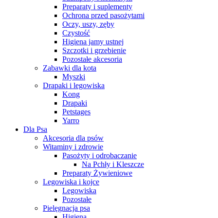
Preparaty i suplementy
Ochrona przed pasożytami
Oczy, uszy, zęby
Czystość
Higiena jamy ustnej
Szczotki i grzebienie
Pozostałe akcesoria
Zabawki dla kota
Myszki
Drapaki i legowiska
Kong
Drapaki
Petstages
Yarro
Dla Psa
Akcesoria dla psów
Witaminy i zdrowie
Pasożyty i odrobaczanie
Na Pchły i Kleszcze
Preparaty Żywieniowe
Legowiska i kojce
Legowiska
Pozostałe
Pielęgnacja psa
Higiena