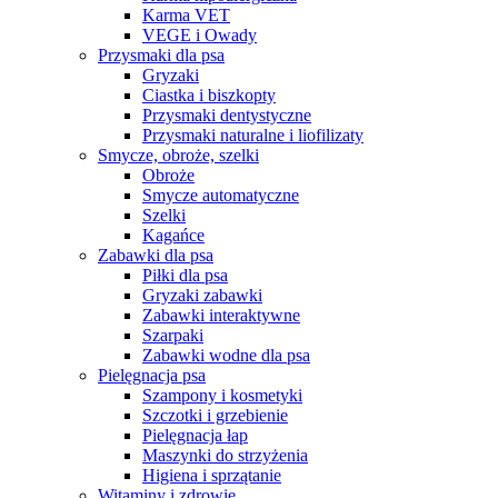
Karma VET
VEGE i Owady
Przysmaki dla psa
Gryzaki
Ciastka i biszkopty
Przysmaki dentystyczne
Przysmaki naturalne i liofilizaty
Smycze, obroże, szelki
Obroże
Smycze automatyczne
Szelki
Kagańce
Zabawki dla psa
Piłki dla psa
Gryzaki zabawki
Zabawki interaktywne
Szarpaki
Zabawki wodne dla psa
Pielęgnacja psa
Szampony i kosmetyki
Szczotki i grzebienie
Pielęgnacja łap
Maszynki do strzyżenia
Higiena i sprzątanie
Witaminy i zdrowie