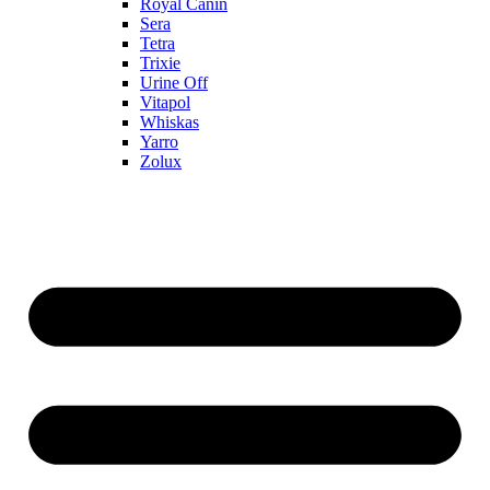
Royal Canin
Sera
Tetra
Trixie
Urine Off
Vitapol
Whiskas
Yarro
Zolux