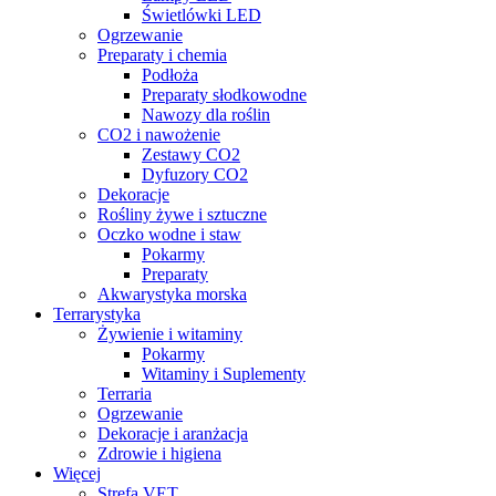
Świetlówki LED
Ogrzewanie
Preparaty i chemia
Podłoża
Preparaty słodkowodne
Nawozy dla roślin
CO2 i nawożenie
Zestawy CO2
Dyfuzory CO2
Dekoracje
Rośliny żywe i sztuczne
Oczko wodne i staw
Pokarmy
Preparaty
Akwarystyka morska
Terrarystyka
Żywienie i witaminy
Pokarmy
Witaminy i Suplementy
Terraria
Ogrzewanie
Dekoracje i aranżacja
Zdrowie i higiena
Więcej
Strefa VET