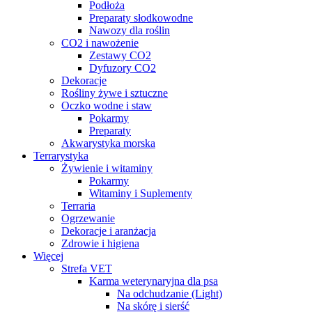
Podłoża
Preparaty słodkowodne
Nawozy dla roślin
CO2 i nawożenie
Zestawy CO2
Dyfuzory CO2
Dekoracje
Rośliny żywe i sztuczne
Oczko wodne i staw
Pokarmy
Preparaty
Akwarystyka morska
Terrarystyka
Żywienie i witaminy
Pokarmy
Witaminy i Suplementy
Terraria
Ogrzewanie
Dekoracje i aranżacja
Zdrowie i higiena
Więcej
Strefa VET
Karma weterynaryjna dla psa
Na odchudzanie (Light)
Na skórę i sierść