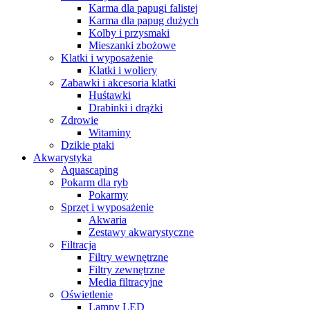
Karma dla papugi falistej
Karma dla papug dużych
Kolby i przysmaki
Mieszanki zbożowe
Klatki i wyposażenie
Klatki i woliery
Zabawki i akcesoria klatki
Huśtawki
Drabinki i drążki
Zdrowie
Witaminy
Dzikie ptaki
Akwarystyka
Aquascaping
Pokarm dla ryb
Pokarmy
Sprzęt i wyposażenie
Akwaria
Zestawy akwarystyczne
Filtracja
Filtry wewnętrzne
Filtry zewnętrzne
Media filtracyjne
Oświetlenie
Lampy LED