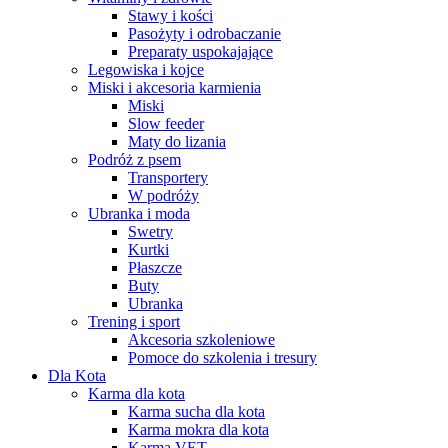
Stawy i kości
Pasożyty i odrobaczanie
Preparaty uspokajające
Legowiska i kojce
Miski i akcesoria karmienia
Miski
Slow feeder
Maty do lizania
Podróż z psem
Transportery
W podróży
Ubranka i moda
Swetry
Kurtki
Płaszcze
Buty
Ubranka
Trening i sport
Akcesoria szkoleniowe
Pomoce do szkolenia i tresury
Dla Kota
Karma dla kota
Karma sucha dla kota
Karma mokra dla kota
Karma VET