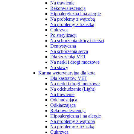
Na trawienie
Rekonwalescencja
Hipoalergiczna i na alergie
Na problemy z wątrobą
Na problemy z trzustką
Cukrzyca
Po sterylizacji
Na schorzenia skóry i sierści
Dentystyczna
Na schorzenia serca
Dla szczeniąt VET
Na nerki i drogi moczowe
Na stawy
Karma weterynaryjna dla kota
Dla kastratów VET
Na nerki i drogi moczowe
Na odchudzanie (Light)
Na trawienie
Odchudzająca
Odkłaczająca
Rekonwalescencja
Hipoalergiczna i na alergie
Na problemy z wątrobą
Na problemy z trzustką
Cukrzyca