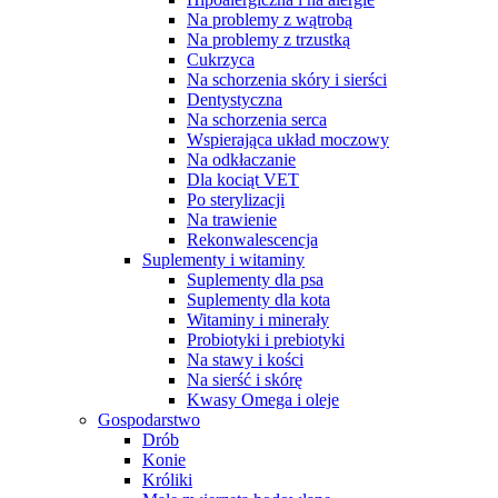
Na problemy z wątrobą
Na problemy z trzustką
Cukrzyca
Na schorzenia skóry i sierści
Dentystyczna
Na schorzenia serca
Wspierająca układ moczowy
Na odkłaczanie
Dla kociąt VET
Po sterylizacji
Na trawienie
Rekonwalescencja
Suplementy i witaminy
Suplementy dla psa
Suplementy dla kota
Witaminy i minerały
Probiotyki i prebiotyki
Na stawy i kości
Na sierść i skórę
Kwasy Omega i oleje
Gospodarstwo
Drób
Konie
Króliki