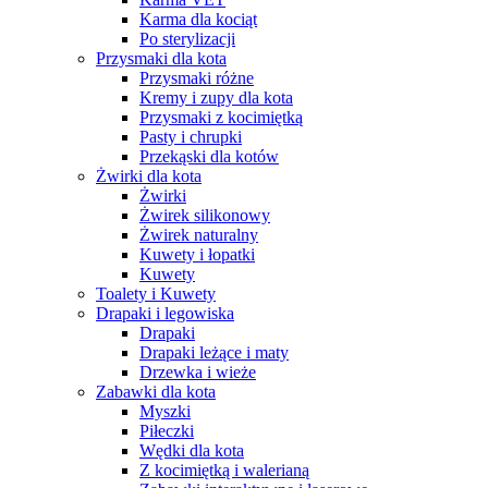
Karma dla kociąt
Po sterylizacji
Przysmaki dla kota
Przysmaki różne
Kremy i zupy dla kota
Przysmaki z kocimiętką
Pasty i chrupki
Przekąski dla kotów
Żwirki dla kota
Żwirki
Żwirek silikonowy
Żwirek naturalny
Kuwety i łopatki
Kuwety
Toalety i Kuwety
Drapaki i legowiska
Drapaki
Drapaki leżące i maty
Drzewka i wieże
Zabawki dla kota
Myszki
Piłeczki
Wędki dla kota
Z kocimiętką i walerianą