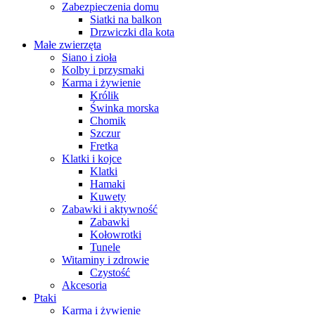
Zabezpieczenia domu
Siatki na balkon
Drzwiczki dla kota
Małe zwierzęta
Siano i zioła
Kolby i przysmaki
Karma i żywienie
Królik
Świnka morska
Chomik
Szczur
Fretka
Klatki i kojce
Klatki
Hamaki
Kuwety
Zabawki i aktywność
Zabawki
Kołowrotki
Tunele
Witaminy i zdrowie
Czystość
Akcesoria
Ptaki
Karma i żywienie