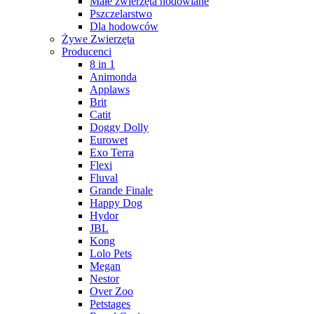
Małe zwierzęta hodowlane
Pszczelarstwo
Dla hodowców
Żywe Zwierzęta
Producenci
8 in 1
Animonda
Applaws
Brit
Catit
Doggy Dolly
Eurowet
Exo Terra
Flexi
Fluval
Grande Finale
Happy Dog
Hydor
JBL
Kong
Lolo Pets
Megan
Nestor
Over Zoo
Petstages