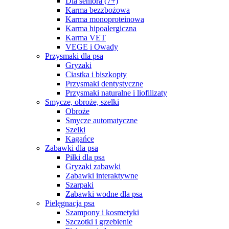
Dla seniora (7+)
Karma bezzbożowa
Karma monoproteinowa
Karma hipoalergiczna
Karma VET
VEGE i Owady
Przysmaki dla psa
Gryzaki
Ciastka i biszkopty
Przysmaki dentystyczne
Przysmaki naturalne i liofilizaty
Smycze, obroże, szelki
Obroże
Smycze automatyczne
Szelki
Kagańce
Zabawki dla psa
Piłki dla psa
Gryzaki zabawki
Zabawki interaktywne
Szarpaki
Zabawki wodne dla psa
Pielęgnacja psa
Szampony i kosmetyki
Szczotki i grzebienie