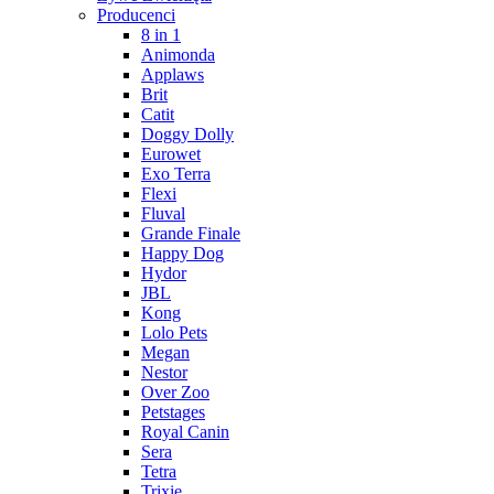
Producenci
8 in 1
Animonda
Applaws
Brit
Catit
Doggy Dolly
Eurowet
Exo Terra
Flexi
Fluval
Grande Finale
Happy Dog
Hydor
JBL
Kong
Lolo Pets
Megan
Nestor
Over Zoo
Petstages
Royal Canin
Sera
Tetra
Trixie