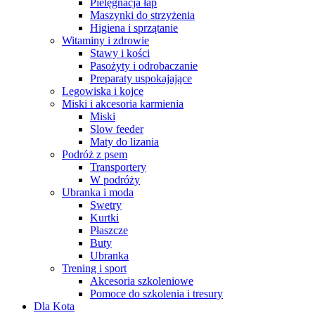
Pielęgnacja łap
Maszynki do strzyżenia
Higiena i sprzątanie
Witaminy i zdrowie
Stawy i kości
Pasożyty i odrobaczanie
Preparaty uspokajające
Legowiska i kojce
Miski i akcesoria karmienia
Miski
Slow feeder
Maty do lizania
Podróż z psem
Transportery
W podróży
Ubranka i moda
Swetry
Kurtki
Płaszcze
Buty
Ubranka
Trening i sport
Akcesoria szkoleniowe
Pomoce do szkolenia i tresury
Dla Kota