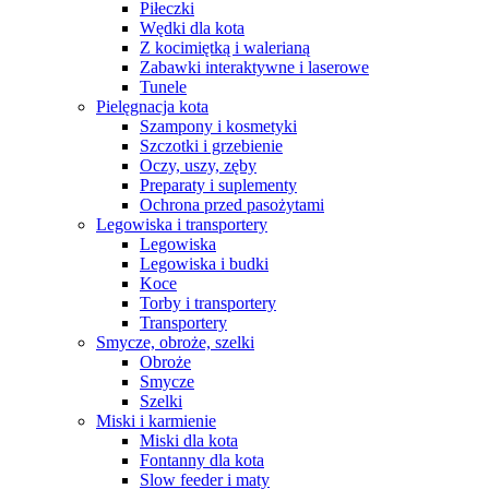
Piłeczki
Wędki dla kota
Z kocimiętką i walerianą
Zabawki interaktywne i laserowe
Tunele
Pielęgnacja kota
Szampony i kosmetyki
Szczotki i grzebienie
Oczy, uszy, zęby
Preparaty i suplementy
Ochrona przed pasożytami
Legowiska i transportery
Legowiska
Legowiska i budki
Koce
Torby i transportery
Transportery
Smycze, obroże, szelki
Obroże
Smycze
Szelki
Miski i karmienie
Miski dla kota
Fontanny dla kota
Slow feeder i maty