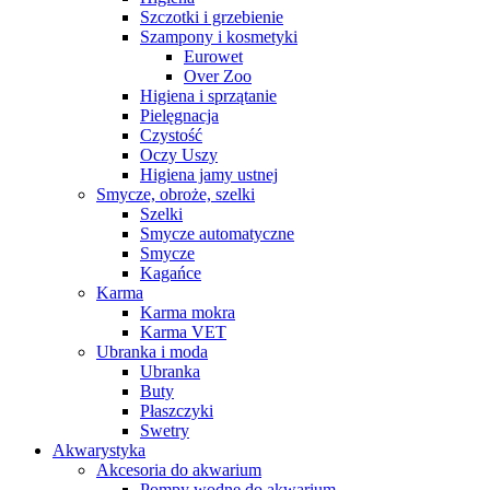
Szczotki i grzebienie
Szampony i kosmetyki
Eurowet
Over Zoo
Higiena i sprzątanie
Pielęgnacja
Czystość
Oczy Uszy
Higiena jamy ustnej
Smycze, obroże, szelki
Szelki
Smycze automatyczne
Smycze
Kagańce
Karma
Karma mokra
Karma VET
Ubranka i moda
Ubranka
Buty
Płaszczyki
Swetry
Akwarystyka
Akcesoria do akwarium
Pompy wodne do akwarium