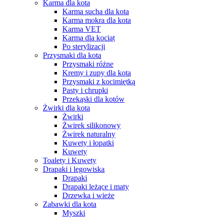
Karma dla kota
Karma sucha dla kota
Karma mokra dla kota
Karma VET
Karma dla kociąt
Po sterylizacji
Przysmaki dla kota
Przysmaki różne
Kremy i zupy dla kota
Przysmaki z kocimiętką
Pasty i chrupki
Przekąski dla kotów
Żwirki dla kota
Żwirki
Żwirek silikonowy
Żwirek naturalny
Kuwety i łopatki
Kuwety
Toalety i Kuwety
Drapaki i legowiska
Drapaki
Drapaki leżące i maty
Drzewka i wieże
Zabawki dla kota
Myszki