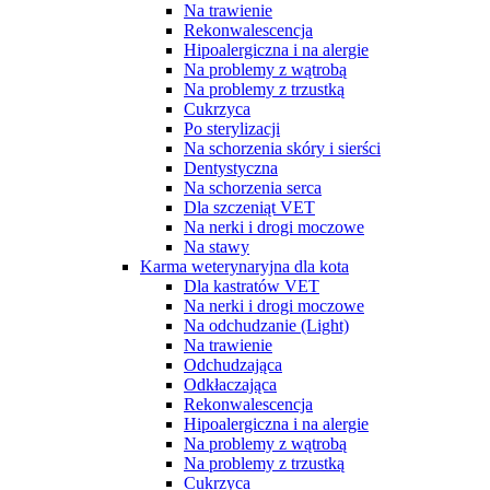
Na trawienie
Rekonwalescencja
Hipoalergiczna i na alergie
Na problemy z wątrobą
Na problemy z trzustką
Cukrzyca
Po sterylizacji
Na schorzenia skóry i sierści
Dentystyczna
Na schorzenia serca
Dla szczeniąt VET
Na nerki i drogi moczowe
Na stawy
Karma weterynaryjna dla kota
Dla kastratów VET
Na nerki i drogi moczowe
Na odchudzanie (Light)
Na trawienie
Odchudzająca
Odkłaczająca
Rekonwalescencja
Hipoalergiczna i na alergie
Na problemy z wątrobą
Na problemy z trzustką
Cukrzyca