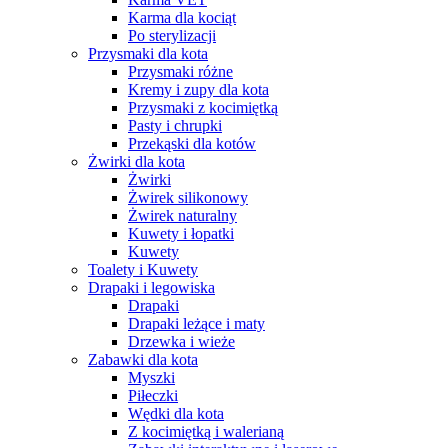
Karma dla kociąt
Po sterylizacji
Przysmaki dla kota
Przysmaki różne
Kremy i zupy dla kota
Przysmaki z kocimiętką
Pasty i chrupki
Przekąski dla kotów
Żwirki dla kota
Żwirki
Żwirek silikonowy
Żwirek naturalny
Kuwety i łopatki
Kuwety
Toalety i Kuwety
Drapaki i legowiska
Drapaki
Drapaki leżące i maty
Drzewka i wieże
Zabawki dla kota
Myszki
Piłeczki
Wędki dla kota
Z kocimiętką i walerianą