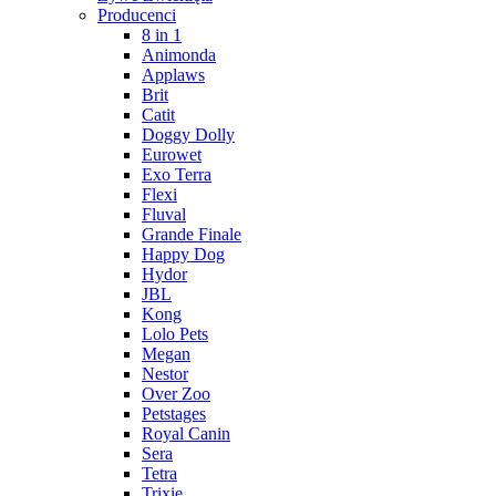
Producenci
8 in 1
Animonda
Applaws
Brit
Catit
Doggy Dolly
Eurowet
Exo Terra
Flexi
Fluval
Grande Finale
Happy Dog
Hydor
JBL
Kong
Lolo Pets
Megan
Nestor
Over Zoo
Petstages
Royal Canin
Sera
Tetra
Trixie