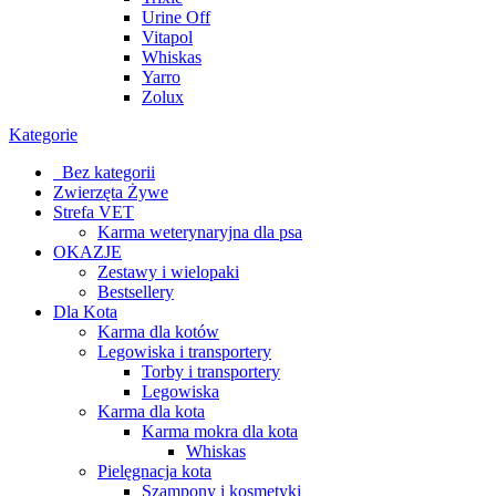
Urine Off
Vitapol
Whiskas
Yarro
Zolux
Kategorie
_Bez kategorii
Zwierzęta Żywe
Strefa VET
Karma weterynaryjna dla psa
OKAZJE
Zestawy i wielopaki
Bestsellery
Dla Kota
Karma dla kotów
Legowiska i transportery
Torby i transportery
Legowiska
Karma dla kota
Karma mokra dla kota
Whiskas
Pielęgnacja kota
Szampony i kosmetyki