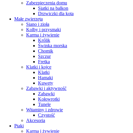
Zabezpieczenia domu
Siatki na balkon
Drzwiczki dla kota
Małe zwierzęta
Siano i zioła
Kolby i przysmaki
Karma i żywienie
Królik
Świnka morska
Chomik
Szczur
Fretka
Klatki i kojce
Klatki
Hamaki
Kuwety
Zabawki i aktywność
Zabawki
Kołowrotki
Tunele
Witaminy i zdrowie
Czystość
Akcesoria
Ptaki
Karma i żywienie