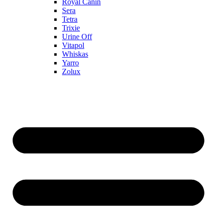
Royal Canin
Sera
Tetra
Trixie
Urine Off
Vitapol
Whiskas
Yarro
Zolux