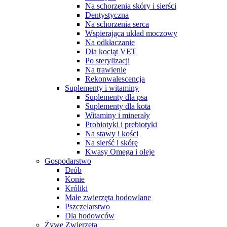
Na schorzenia skóry i sierści
Dentystyczna
Na schorzenia serca
Wspierająca układ moczowy
Na odkłaczanie
Dla kociąt VET
Po sterylizacji
Na trawienie
Rekonwalescencja
Suplementy i witaminy
Suplementy dla psa
Suplementy dla kota
Witaminy i minerały
Probiotyki i prebiotyki
Na stawy i kości
Na sierść i skórę
Kwasy Omega i oleje
Gospodarstwo
Drób
Konie
Króliki
Małe zwierzęta hodowlane
Pszczelarstwo
Dla hodowców
Żywe Zwierzęta