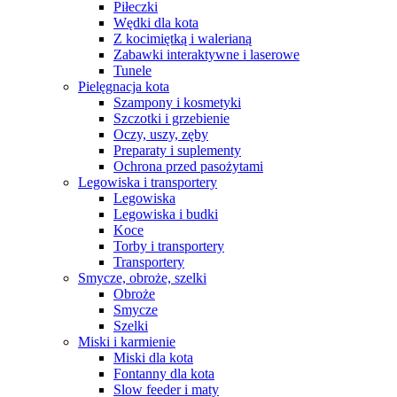
Piłeczki
Wędki dla kota
Z kocimiętką i walerianą
Zabawki interaktywne i laserowe
Tunele
Pielęgnacja kota
Szampony i kosmetyki
Szczotki i grzebienie
Oczy, uszy, zęby
Preparaty i suplementy
Ochrona przed pasożytami
Legowiska i transportery
Legowiska
Legowiska i budki
Koce
Torby i transportery
Transportery
Smycze, obroże, szelki
Obroże
Smycze
Szelki
Miski i karmienie
Miski dla kota
Fontanny dla kota
Slow feeder i maty