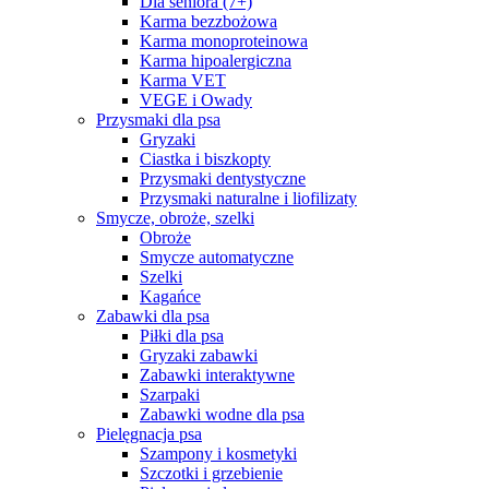
Dla seniora (7+)
Karma bezzbożowa
Karma monoproteinowa
Karma hipoalergiczna
Karma VET
VEGE i Owady
Przysmaki dla psa
Gryzaki
Ciastka i biszkopty
Przysmaki dentystyczne
Przysmaki naturalne i liofilizaty
Smycze, obroże, szelki
Obroże
Smycze automatyczne
Szelki
Kagańce
Zabawki dla psa
Piłki dla psa
Gryzaki zabawki
Zabawki interaktywne
Szarpaki
Zabawki wodne dla psa
Pielęgnacja psa
Szampony i kosmetyki
Szczotki i grzebienie