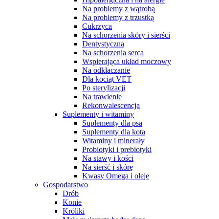
Na problemy z wątrobą
Na problemy z trzustką
Cukrzyca
Na schorzenia skóry i sierści
Dentystyczna
Na schorzenia serca
Wspierająca układ moczowy
Na odkłaczanie
Dla kociąt VET
Po sterylizacji
Na trawienie
Rekonwalescencja
Suplementy i witaminy
Suplementy dla psa
Suplementy dla kota
Witaminy i minerały
Probiotyki i prebiotyki
Na stawy i kości
Na sierść i skórę
Kwasy Omega i oleje
Gospodarstwo
Drób
Konie
Króliki