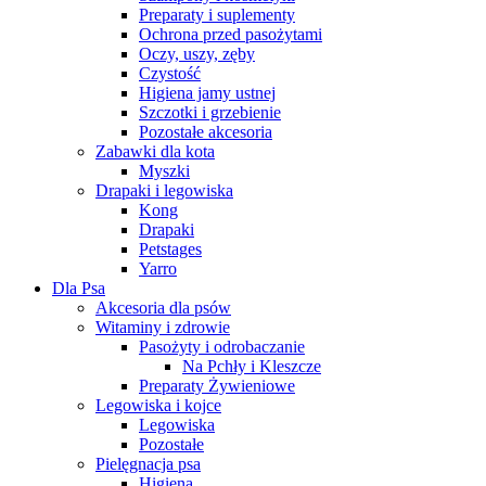
Preparaty i suplementy
Ochrona przed pasożytami
Oczy, uszy, zęby
Czystość
Higiena jamy ustnej
Szczotki i grzebienie
Pozostałe akcesoria
Zabawki dla kota
Myszki
Drapaki i legowiska
Kong
Drapaki
Petstages
Yarro
Dla Psa
Akcesoria dla psów
Witaminy i zdrowie
Pasożyty i odrobaczanie
Na Pchły i Kleszcze
Preparaty Żywieniowe
Legowiska i kojce
Legowiska
Pozostałe
Pielęgnacja psa
Higiena