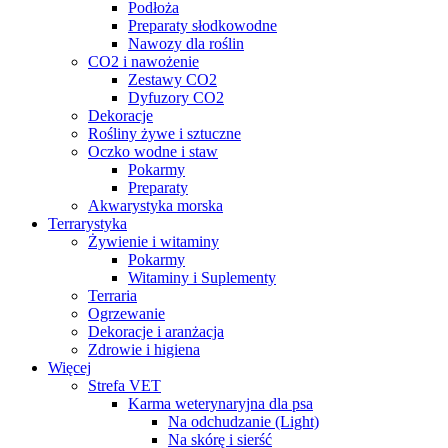
Podłoża
Preparaty słodkowodne
Nawozy dla roślin
CO2 i nawożenie
Zestawy CO2
Dyfuzory CO2
Dekoracje
Rośliny żywe i sztuczne
Oczko wodne i staw
Pokarmy
Preparaty
Akwarystyka morska
Terrarystyka
Żywienie i witaminy
Pokarmy
Witaminy i Suplementy
Terraria
Ogrzewanie
Dekoracje i aranżacja
Zdrowie i higiena
Więcej
Strefa VET
Karma weterynaryjna dla psa
Na odchudzanie (Light)
Na skórę i sierść