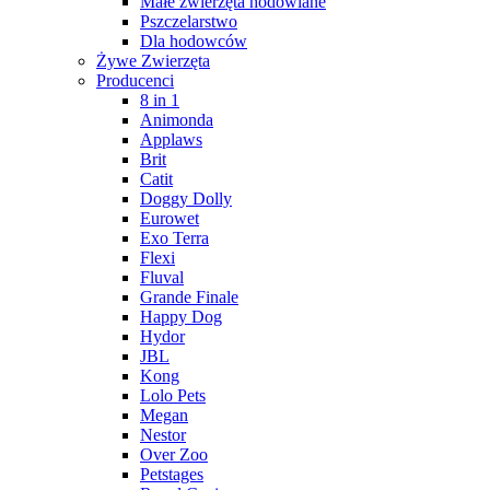
Małe zwierzęta hodowlane
Pszczelarstwo
Dla hodowców
Żywe Zwierzęta
Producenci
8 in 1
Animonda
Applaws
Brit
Catit
Doggy Dolly
Eurowet
Exo Terra
Flexi
Fluval
Grande Finale
Happy Dog
Hydor
JBL
Kong
Lolo Pets
Megan
Nestor
Over Zoo
Petstages