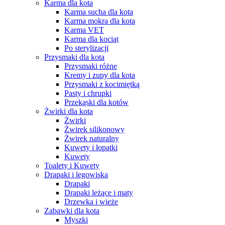
Karma dla kota
Karma sucha dla kota
Karma mokra dla kota
Karma VET
Karma dla kociąt
Po sterylizacji
Przysmaki dla kota
Przysmaki różne
Kremy i zupy dla kota
Przysmaki z kocimiętką
Pasty i chrupki
Przekąski dla kotów
Żwirki dla kota
Żwirki
Żwirek silikonowy
Żwirek naturalny
Kuwety i łopatki
Kuwety
Toalety i Kuwety
Drapaki i legowiska
Drapaki
Drapaki leżące i maty
Drzewka i wieże
Zabawki dla kota
Myszki