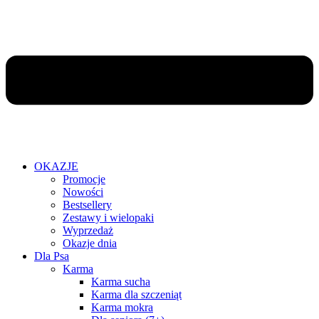
OKAZJE
Promocje
Nowości
Bestsellery
Zestawy i wielopaki
Wyprzedaż
Okazje dnia
Dla Psa
Karma
Karma sucha
Karma dla szczeniąt
Karma mokra