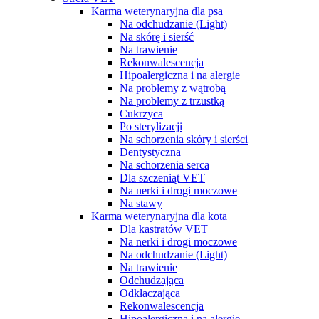
Karma weterynaryjna dla psa
Na odchudzanie (Light)
Na skórę i sierść
Na trawienie
Rekonwalescencja
Hipoalergiczna i na alergie
Na problemy z wątrobą
Na problemy z trzustką
Cukrzyca
Po sterylizacji
Na schorzenia skóry i sierści
Dentystyczna
Na schorzenia serca
Dla szczeniąt VET
Na nerki i drogi moczowe
Na stawy
Karma weterynaryjna dla kota
Dla kastratów VET
Na nerki i drogi moczowe
Na odchudzanie (Light)
Na trawienie
Odchudzająca
Odkłaczająca
Rekonwalescencja
Hipoalergiczna i na alergie