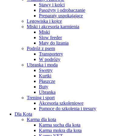
Stawy i kości
Pasożyty i odrobaczanie
Preparaty uspokajające
Legowiska i kojce
Miski i akcesoria karmienia
Miski
Slow feeder
Maty do lizania
Podróż z psem
Transportery
W podróży
Ubranka i moda
Swetry
Kurtki
Płaszcze
Buty
Ubranka
Trening i sport
Akcesoria szkoleniowe
Pomoce do szkolenia i tresury
Dla Kota
Karma dla kota
Karma sucha dla kota
Karma mokra dla kota
Karma VET