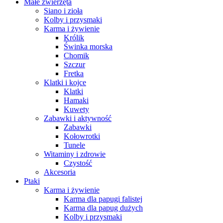
Małe zwierzęta
Siano i zioła
Kolby i przysmaki
Karma i żywienie
Królik
Świnka morska
Chomik
Szczur
Fretka
Klatki i kojce
Klatki
Hamaki
Kuwety
Zabawki i aktywność
Zabawki
Kołowrotki
Tunele
Witaminy i zdrowie
Czystość
Akcesoria
Ptaki
Karma i żywienie
Karma dla papugi falistej
Karma dla papug dużych
Kolby i przysmaki