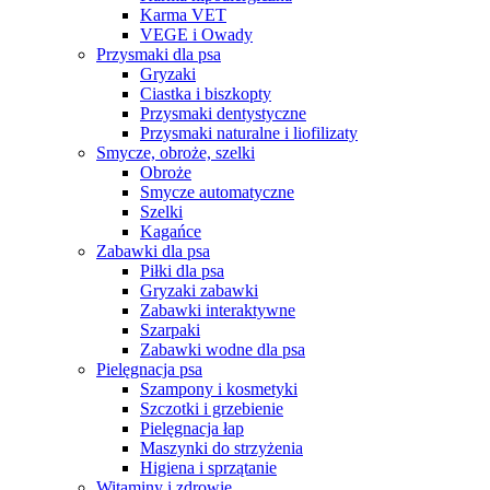
Karma VET
VEGE i Owady
Przysmaki dla psa
Gryzaki
Ciastka i biszkopty
Przysmaki dentystyczne
Przysmaki naturalne i liofilizaty
Smycze, obroże, szelki
Obroże
Smycze automatyczne
Szelki
Kagańce
Zabawki dla psa
Piłki dla psa
Gryzaki zabawki
Zabawki interaktywne
Szarpaki
Zabawki wodne dla psa
Pielęgnacja psa
Szampony i kosmetyki
Szczotki i grzebienie
Pielęgnacja łap
Maszynki do strzyżenia
Higiena i sprzątanie
Witaminy i zdrowie