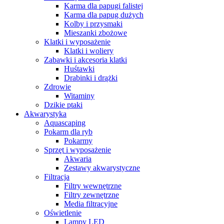
Karma dla papugi falistej
Karma dla papug dużych
Kolby i przysmaki
Mieszanki zbożowe
Klatki i wyposażenie
Klatki i woliery
Zabawki i akcesoria klatki
Huśtawki
Drabinki i drążki
Zdrowie
Witaminy
Dzikie ptaki
Akwarystyka
Aquascaping
Pokarm dla ryb
Pokarmy
Sprzęt i wyposażenie
Akwaria
Zestawy akwarystyczne
Filtracja
Filtry wewnętrzne
Filtry zewnętrzne
Media filtracyjne
Oświetlenie
Lampy LED