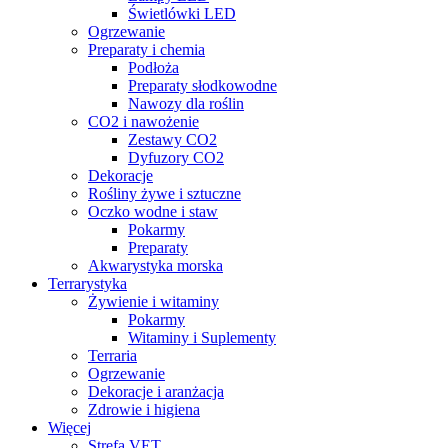
Świetlówki LED
Ogrzewanie
Preparaty i chemia
Podłoża
Preparaty słodkowodne
Nawozy dla roślin
CO2 i nawożenie
Zestawy CO2
Dyfuzory CO2
Dekoracje
Rośliny żywe i sztuczne
Oczko wodne i staw
Pokarmy
Preparaty
Akwarystyka morska
Terrarystyka
Żywienie i witaminy
Pokarmy
Witaminy i Suplementy
Terraria
Ogrzewanie
Dekoracje i aranżacja
Zdrowie i higiena
Więcej
Strefa VET