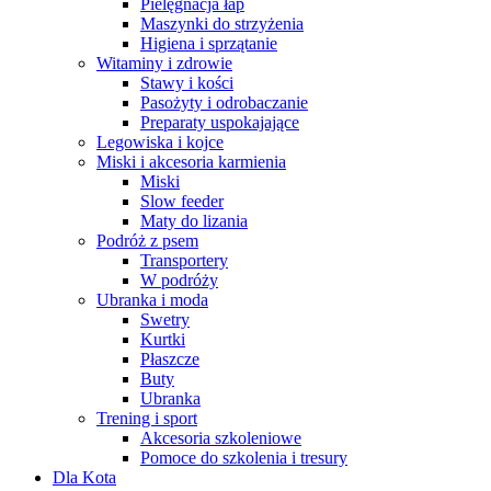
Pielęgnacja łap
Maszynki do strzyżenia
Higiena i sprzątanie
Witaminy i zdrowie
Stawy i kości
Pasożyty i odrobaczanie
Preparaty uspokajające
Legowiska i kojce
Miski i akcesoria karmienia
Miski
Slow feeder
Maty do lizania
Podróż z psem
Transportery
W podróży
Ubranka i moda
Swetry
Kurtki
Płaszcze
Buty
Ubranka
Trening i sport
Akcesoria szkoleniowe
Pomoce do szkolenia i tresury
Dla Kota