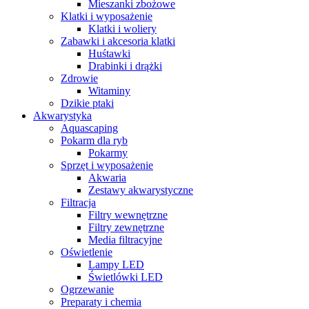
Mieszanki zbożowe
Klatki i wyposażenie
Klatki i woliery
Zabawki i akcesoria klatki
Huśtawki
Drabinki i drążki
Zdrowie
Witaminy
Dzikie ptaki
Akwarystyka
Aquascaping
Pokarm dla ryb
Pokarmy
Sprzęt i wyposażenie
Akwaria
Zestawy akwarystyczne
Filtracja
Filtry wewnętrzne
Filtry zewnętrzne
Media filtracyjne
Oświetlenie
Lampy LED
Świetlówki LED
Ogrzewanie
Preparaty i chemia