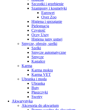
Szczotki i grzebienie
Szampony i kosmetyki
Eurowet
Over Zoo
Higiena i sprzątanie
Pielęgnacja
Czystość
Oczy Uszy
Higiena jamy ustnej
Smycze, obroże, szelki
Szelki
Smycze automatyczne
Smycze
Kagańce
Karma
Karma mokra
Karma VET
Ubranka i moda
Ubranka
Buty
Płaszczyki
Swetry
Akwarystyka
Akcesoria do akwarium
Pompy wodne do akwarium