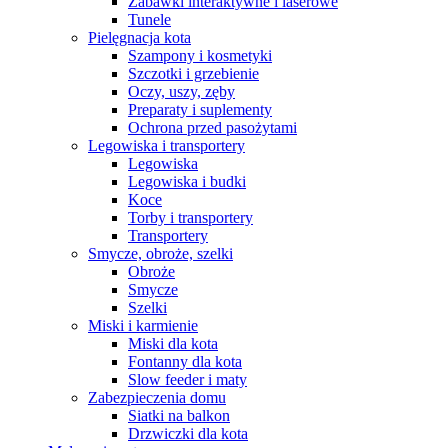
Zabawki interaktywne i laserowe
Tunele
Pielęgnacja kota
Szampony i kosmetyki
Szczotki i grzebienie
Oczy, uszy, zęby
Preparaty i suplementy
Ochrona przed pasożytami
Legowiska i transportery
Legowiska
Legowiska i budki
Koce
Torby i transportery
Transportery
Smycze, obroże, szelki
Obroże
Smycze
Szelki
Miski i karmienie
Miski dla kota
Fontanny dla kota
Slow feeder i maty
Zabezpieczenia domu
Siatki na balkon
Drzwiczki dla kota