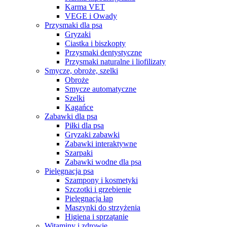
Karma VET
VEGE i Owady
Przysmaki dla psa
Gryzaki
Ciastka i biszkopty
Przysmaki dentystyczne
Przysmaki naturalne i liofilizaty
Smycze, obroże, szelki
Obroże
Smycze automatyczne
Szelki
Kagańce
Zabawki dla psa
Piłki dla psa
Gryzaki zabawki
Zabawki interaktywne
Szarpaki
Zabawki wodne dla psa
Pielęgnacja psa
Szampony i kosmetyki
Szczotki i grzebienie
Pielęgnacja łap
Maszynki do strzyżenia
Higiena i sprzątanie
Witaminy i zdrowie