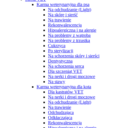
Karma weterynaryjna dla psa
Na odchudzanie (Light)
Na skórę i sierść
Na trawienie
Rekonwalescencja
Hipoalergiczna i na alergie
Na problemy z wątrobą
Na problemy z trzustką
Cukrzyca
Po sterylizacji
Na schorzenia skóry i sierści
Dentystyczna
Na schorzenia serca
Dla szczeniąt VET
Na nerki i drogi moczowe
Na stawy
Karma weterynaryjna dla kota
Dla kastratów VET
Na nerki i drogi moczowe
Na odchudzanie (Light)
Na trawienie
Odchudzająca
Odkłaczająca
Rekonwalescencja
Hipoalergiczna i na alergie