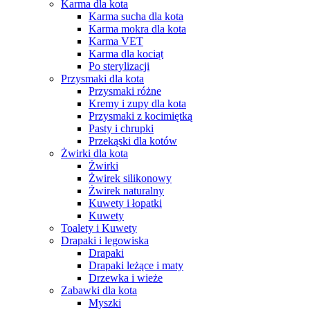
Karma dla kota
Karma sucha dla kota
Karma mokra dla kota
Karma VET
Karma dla kociąt
Po sterylizacji
Przysmaki dla kota
Przysmaki różne
Kremy i zupy dla kota
Przysmaki z kocimiętką
Pasty i chrupki
Przekąski dla kotów
Żwirki dla kota
Żwirki
Żwirek silikonowy
Żwirek naturalny
Kuwety i łopatki
Kuwety
Toalety i Kuwety
Drapaki i legowiska
Drapaki
Drapaki leżące i maty
Drzewka i wieże
Zabawki dla kota
Myszki