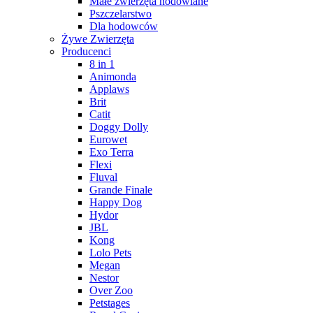
Małe zwierzęta hodowlane
Pszczelarstwo
Dla hodowców
Żywe Zwierzęta
Producenci
8 in 1
Animonda
Applaws
Brit
Catit
Doggy Dolly
Eurowet
Exo Terra
Flexi
Fluval
Grande Finale
Happy Dog
Hydor
JBL
Kong
Lolo Pets
Megan
Nestor
Over Zoo
Petstages