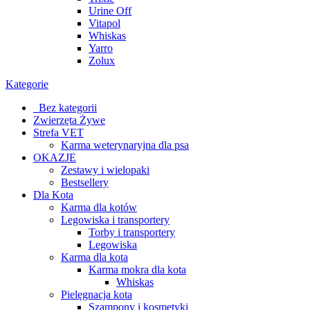
Urine Off
Vitapol
Whiskas
Yarro
Zolux
Kategorie
_Bez kategorii
Zwierzęta Żywe
Strefa VET
Karma weterynaryjna dla psa
OKAZJE
Zestawy i wielopaki
Bestsellery
Dla Kota
Karma dla kotów
Legowiska i transportery
Torby i transportery
Legowiska
Karma dla kota
Karma mokra dla kota
Whiskas
Pielęgnacja kota
Szampony i kosmetyki