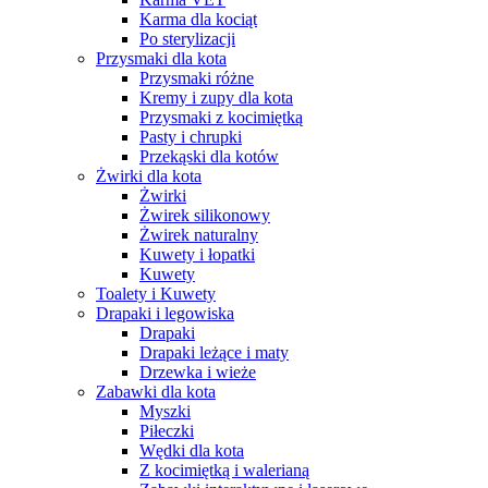
Karma dla kociąt
Po sterylizacji
Przysmaki dla kota
Przysmaki różne
Kremy i zupy dla kota
Przysmaki z kocimiętką
Pasty i chrupki
Przekąski dla kotów
Żwirki dla kota
Żwirki
Żwirek silikonowy
Żwirek naturalny
Kuwety i łopatki
Kuwety
Toalety i Kuwety
Drapaki i legowiska
Drapaki
Drapaki leżące i maty
Drzewka i wieże
Zabawki dla kota
Myszki
Piłeczki
Wędki dla kota
Z kocimiętką i walerianą