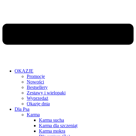
OKAZJE
Promocje
Nowości
Bestsellery
Zestawy i wielopaki
Wyprzedaż
Okazje dnia
Dla Psa
Karma
Karma sucha
Karma dla szczeniąt
Karma mokra