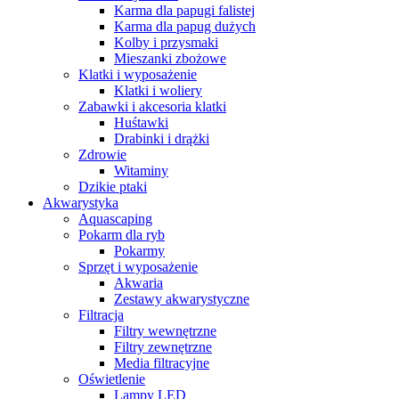
Karma dla papugi falistej
Karma dla papug dużych
Kolby i przysmaki
Mieszanki zbożowe
Klatki i wyposażenie
Klatki i woliery
Zabawki i akcesoria klatki
Huśtawki
Drabinki i drążki
Zdrowie
Witaminy
Dzikie ptaki
Akwarystyka
Aquascaping
Pokarm dla ryb
Pokarmy
Sprzęt i wyposażenie
Akwaria
Zestawy akwarystyczne
Filtracja
Filtry wewnętrzne
Filtry zewnętrzne
Media filtracyjne
Oświetlenie
Lampy LED