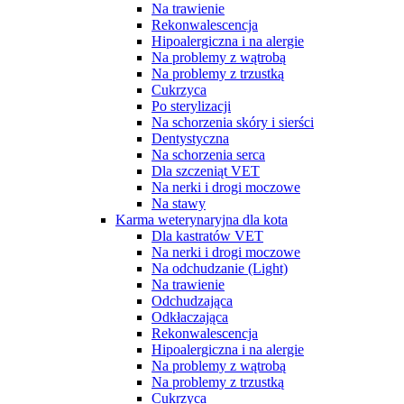
Na trawienie
Rekonwalescencja
Hipoalergiczna i na alergie
Na problemy z wątrobą
Na problemy z trzustką
Cukrzyca
Po sterylizacji
Na schorzenia skóry i sierści
Dentystyczna
Na schorzenia serca
Dla szczeniąt VET
Na nerki i drogi moczowe
Na stawy
Karma weterynaryjna dla kota
Dla kastratów VET
Na nerki i drogi moczowe
Na odchudzanie (Light)
Na trawienie
Odchudzająca
Odkłaczająca
Rekonwalescencja
Hipoalergiczna i na alergie
Na problemy z wątrobą
Na problemy z trzustką
Cukrzyca