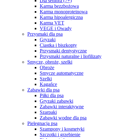
Dla seniora (7+)
Karma bezzbożowa
Karma monoproteinowa
Karma hipoalergiczna
Karma VET
VEGE i Owady
Przysmaki dla psa
Gryzaki
Ciastka i biszkopty
Przysmaki dentystyczne
Przysmaki naturalne i liofilizaty
Smycze, obroże, szelki
Obroże
Smycze automatyczne
Szelki
Kagańce
Zabawki dla psa
Piłki dla psa
Gryzaki zabawki
Zabawki interaktywne
Szarpaki
Zabawki wodne dla psa
Pielęgnacja psa
Szampony i kosmetyki
Szczotki i grzebienie