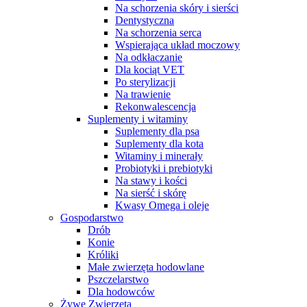
Na schorzenia skóry i sierści
Dentystyczna
Na schorzenia serca
Wspierająca układ moczowy
Na odkłaczanie
Dla kociąt VET
Po sterylizacji
Na trawienie
Rekonwalescencja
Suplementy i witaminy
Suplementy dla psa
Suplementy dla kota
Witaminy i minerały
Probiotyki i prebiotyki
Na stawy i kości
Na sierść i skórę
Kwasy Omega i oleje
Gospodarstwo
Drób
Konie
Króliki
Małe zwierzęta hodowlane
Pszczelarstwo
Dla hodowców
Żywe Zwierzęta