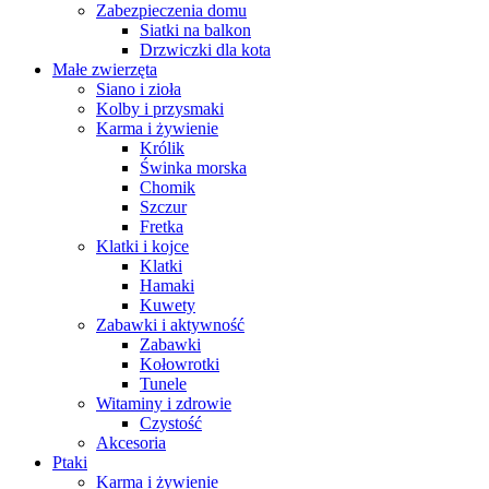
Zabezpieczenia domu
Siatki na balkon
Drzwiczki dla kota
Małe zwierzęta
Siano i zioła
Kolby i przysmaki
Karma i żywienie
Królik
Świnka morska
Chomik
Szczur
Fretka
Klatki i kojce
Klatki
Hamaki
Kuwety
Zabawki i aktywność
Zabawki
Kołowrotki
Tunele
Witaminy i zdrowie
Czystość
Akcesoria
Ptaki
Karma i żywienie