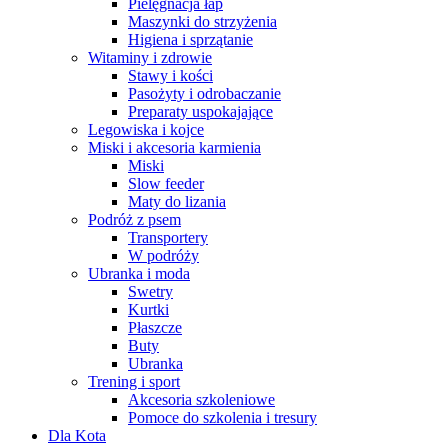
Pielęgnacja łap
Maszynki do strzyżenia
Higiena i sprzątanie
Witaminy i zdrowie
Stawy i kości
Pasożyty i odrobaczanie
Preparaty uspokajające
Legowiska i kojce
Miski i akcesoria karmienia
Miski
Slow feeder
Maty do lizania
Podróż z psem
Transportery
W podróży
Ubranka i moda
Swetry
Kurtki
Płaszcze
Buty
Ubranka
Trening i sport
Akcesoria szkoleniowe
Pomoce do szkolenia i tresury
Dla Kota