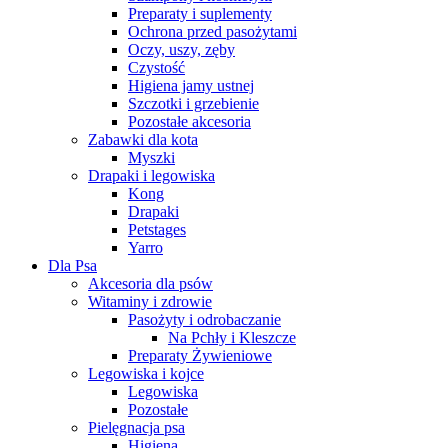
Preparaty i suplementy
Ochrona przed pasożytami
Oczy, uszy, zęby
Czystość
Higiena jamy ustnej
Szczotki i grzebienie
Pozostałe akcesoria
Zabawki dla kota
Myszki
Drapaki i legowiska
Kong
Drapaki
Petstages
Yarro
Dla Psa
Akcesoria dla psów
Witaminy i zdrowie
Pasożyty i odrobaczanie
Na Pchły i Kleszcze
Preparaty Żywieniowe
Legowiska i kojce
Legowiska
Pozostałe
Pielęgnacja psa
Higiena