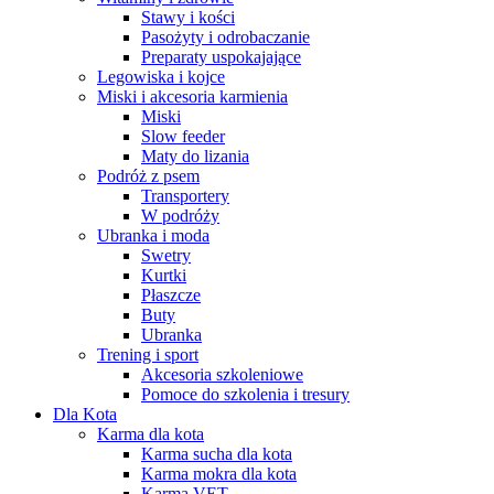
Stawy i kości
Pasożyty i odrobaczanie
Preparaty uspokajające
Legowiska i kojce
Miski i akcesoria karmienia
Miski
Slow feeder
Maty do lizania
Podróż z psem
Transportery
W podróży
Ubranka i moda
Swetry
Kurtki
Płaszcze
Buty
Ubranka
Trening i sport
Akcesoria szkoleniowe
Pomoce do szkolenia i tresury
Dla Kota
Karma dla kota
Karma sucha dla kota
Karma mokra dla kota
Karma VET