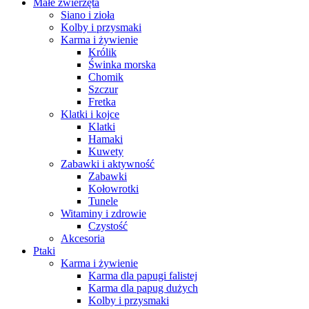
Małe zwierzęta
Siano i zioła
Kolby i przysmaki
Karma i żywienie
Królik
Świnka morska
Chomik
Szczur
Fretka
Klatki i kojce
Klatki
Hamaki
Kuwety
Zabawki i aktywność
Zabawki
Kołowrotki
Tunele
Witaminy i zdrowie
Czystość
Akcesoria
Ptaki
Karma i żywienie
Karma dla papugi falistej
Karma dla papug dużych
Kolby i przysmaki