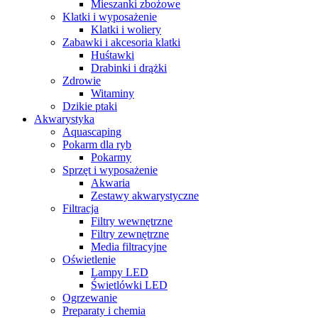
Mieszanki zbożowe
Klatki i wyposażenie
Klatki i woliery
Zabawki i akcesoria klatki
Huśtawki
Drabinki i drążki
Zdrowie
Witaminy
Dzikie ptaki
Akwarystyka
Aquascaping
Pokarm dla ryb
Pokarmy
Sprzęt i wyposażenie
Akwaria
Zestawy akwarystyczne
Filtracja
Filtry wewnętrzne
Filtry zewnętrzne
Media filtracyjne
Oświetlenie
Lampy LED
Świetlówki LED
Ogrzewanie
Preparaty i chemia