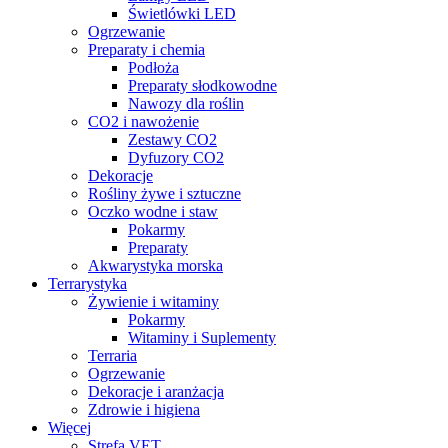
Świetlówki LED
Ogrzewanie
Preparaty i chemia
Podłoża
Preparaty słodkowodne
Nawozy dla roślin
CO2 i nawożenie
Zestawy CO2
Dyfuzory CO2
Dekoracje
Rośliny żywe i sztuczne
Oczko wodne i staw
Pokarmy
Preparaty
Akwarystyka morska
Terrarystyka
Żywienie i witaminy
Pokarmy
Witaminy i Suplementy
Terraria
Ogrzewanie
Dekoracje i aranżacja
Zdrowie i higiena
Więcej
Strefa VET