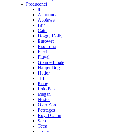
Producenci
8 in 1
Animonda
Applaws
Brit
Catit
Doggy Dolly
Eurowet
Exo Terra
Flexi
Fluval
Grande Finale
Happy Dog
Hydor
JBL
Kong
Lolo Pets
Megan
Nestor
Over Zoo
Petstages
Royal Canin
Sera
Tetra
Trixie