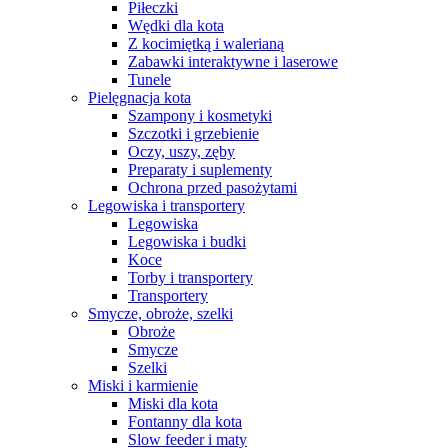
Piłeczki
Wędki dla kota
Z kocimiętką i walerianą
Zabawki interaktywne i laserowe
Tunele
Pielęgnacja kota
Szampony i kosmetyki
Szczotki i grzebienie
Oczy, uszy, zęby
Preparaty i suplementy
Ochrona przed pasożytami
Legowiska i transportery
Legowiska
Legowiska i budki
Koce
Torby i transportery
Transportery
Smycze, obroże, szelki
Obroże
Smycze
Szelki
Miski i karmienie
Miski dla kota
Fontanny dla kota
Slow feeder i maty