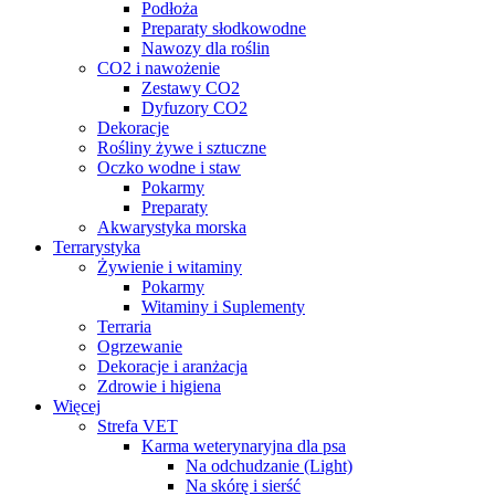
Podłoża
Preparaty słodkowodne
Nawozy dla roślin
CO2 i nawożenie
Zestawy CO2
Dyfuzory CO2
Dekoracje
Rośliny żywe i sztuczne
Oczko wodne i staw
Pokarmy
Preparaty
Akwarystyka morska
Terrarystyka
Żywienie i witaminy
Pokarmy
Witaminy i Suplementy
Terraria
Ogrzewanie
Dekoracje i aranżacja
Zdrowie i higiena
Więcej
Strefa VET
Karma weterynaryjna dla psa
Na odchudzanie (Light)
Na skórę i sierść