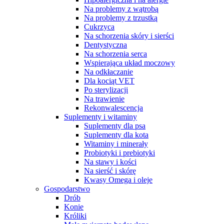
Na problemy z wątrobą
Na problemy z trzustką
Cukrzyca
Na schorzenia skóry i sierści
Dentystyczna
Na schorzenia serca
Wspierająca układ moczowy
Na odkłaczanie
Dla kociąt VET
Po sterylizacji
Na trawienie
Rekonwalescencja
Suplementy i witaminy
Suplementy dla psa
Suplementy dla kota
Witaminy i minerały
Probiotyki i prebiotyki
Na stawy i kości
Na sierść i skórę
Kwasy Omega i oleje
Gospodarstwo
Drób
Konie
Króliki