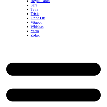
Royal Canin
Sera
Tetra
Trixie
Urine Off
Vitapol
Whiskas
Yarro
Zolux