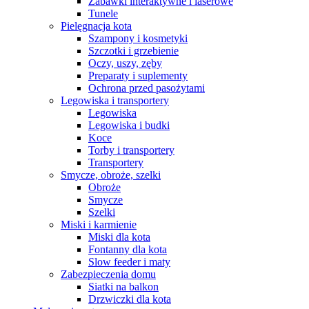
Zabawki interaktywne i laserowe
Tunele
Pielęgnacja kota
Szampony i kosmetyki
Szczotki i grzebienie
Oczy, uszy, zęby
Preparaty i suplementy
Ochrona przed pasożytami
Legowiska i transportery
Legowiska
Legowiska i budki
Koce
Torby i transportery
Transportery
Smycze, obroże, szelki
Obroże
Smycze
Szelki
Miski i karmienie
Miski dla kota
Fontanny dla kota
Slow feeder i maty
Zabezpieczenia domu
Siatki na balkon
Drzwiczki dla kota