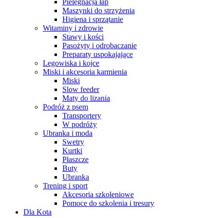
Pielęgnacja łap
Maszynki do strzyżenia
Higiena i sprzątanie
Witaminy i zdrowie
Stawy i kości
Pasożyty i odrobaczanie
Preparaty uspokajające
Legowiska i kojce
Miski i akcesoria karmienia
Miski
Slow feeder
Maty do lizania
Podróż z psem
Transportery
W podróży
Ubranka i moda
Swetry
Kurtki
Płaszcze
Buty
Ubranka
Trening i sport
Akcesoria szkoleniowe
Pomoce do szkolenia i tresury
Dla Kota