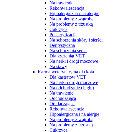
Na trawienie
Rekonwalescencja
Hipoalergiczna i na alergie
Na problemy z wątrobą
Na problemy z trzustką
Cukrzyca
Po sterylizacji
Na schorzenia skóry i sierści
Dentystyczna
Na schorzenia serca
Dla szczeniąt VET
Na nerki i drogi moczowe
Na stawy
Karma weterynaryjna dla kota
Dla kastratów VET
Na nerki i drogi moczowe
Na odchudzanie (Light)
Na trawienie
Odchudzająca
Odkłaczająca
Rekonwalescencja
Hipoalergiczna i na alergie
Na problemy z wątrobą
Na problemy z trzustką
Cukrzyca