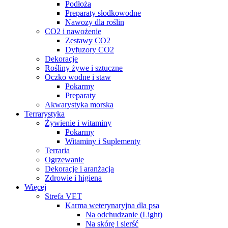
Podłoża
Preparaty słodkowodne
Nawozy dla roślin
CO2 i nawożenie
Zestawy CO2
Dyfuzory CO2
Dekoracje
Rośliny żywe i sztuczne
Oczko wodne i staw
Pokarmy
Preparaty
Akwarystyka morska
Terrarystyka
Żywienie i witaminy
Pokarmy
Witaminy i Suplementy
Terraria
Ogrzewanie
Dekoracje i aranżacja
Zdrowie i higiena
Więcej
Strefa VET
Karma weterynaryjna dla psa
Na odchudzanie (Light)
Na skórę i sierść