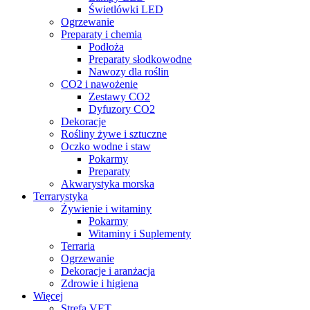
Świetlówki LED
Ogrzewanie
Preparaty i chemia
Podłoża
Preparaty słodkowodne
Nawozy dla roślin
CO2 i nawożenie
Zestawy CO2
Dyfuzory CO2
Dekoracje
Rośliny żywe i sztuczne
Oczko wodne i staw
Pokarmy
Preparaty
Akwarystyka morska
Terrarystyka
Żywienie i witaminy
Pokarmy
Witaminy i Suplementy
Terraria
Ogrzewanie
Dekoracje i aranżacja
Zdrowie i higiena
Więcej
Strefa VET