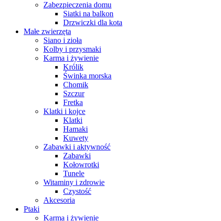
Zabezpieczenia domu
Siatki na balkon
Drzwiczki dla kota
Małe zwierzęta
Siano i zioła
Kolby i przysmaki
Karma i żywienie
Królik
Świnka morska
Chomik
Szczur
Fretka
Klatki i kojce
Klatki
Hamaki
Kuwety
Zabawki i aktywność
Zabawki
Kołowrotki
Tunele
Witaminy i zdrowie
Czystość
Akcesoria
Ptaki
Karma i żywienie