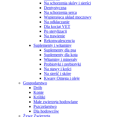
Na schorzenia skóry i sierści
Dentystyczna
Na schorzenia serca
Wspierająca układ moczowy
Na odkłaczanie
Dla kociąt VET
Po sterylizacji
Na trawienie
Rekonwalescencja
Suplementy i witaminy
Suplementy dla psa
Suplementy dla kota
Witaminy i minerały
Probiotyki i prebiotyki
Na stawy i kości
Na sierść i skórę
Kwasy Omega i oleje
Gospodarstwo
Drób
Konie
Króliki
Małe zwierzęta hodowlane
Pszczelarstwo
Dla hodowców
Żywe Zwierzęta