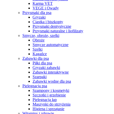
Karma VET
VEGE i Owady
Przysmaki dla psa
Gryzaki
Ciastka i biszkopty
Przysmaki dentystyczne
Przysmaki naturalne i liofilizaty
Smycze, obroże, szelki
Obroże
Smycze automatyczne
Szelki
Kagańce
Zabawki dla psa
Piłki dla psa
Gryzaki zabawki
Zabawki interaktywne
Szarpaki
Zabawki wodne dla psa
Pielęgnacja psa
Szampony i kosmetyki
Szczotki i grzebienie
Pielęgnacja łap
Maszynki do strzyżenia
Higiena i sprzątanie
Witaminy i zdrowie