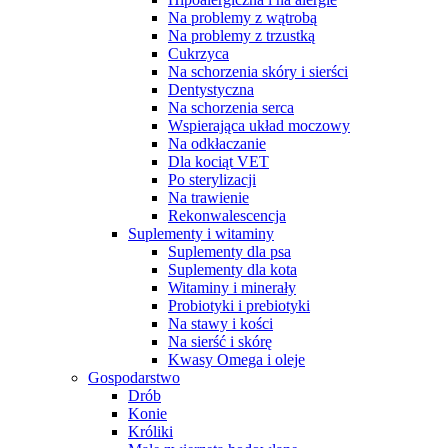
Na problemy z wątrobą
Na problemy z trzustką
Cukrzyca
Na schorzenia skóry i sierści
Dentystyczna
Na schorzenia serca
Wspierająca układ moczowy
Na odkłaczanie
Dla kociąt VET
Po sterylizacji
Na trawienie
Rekonwalescencja
Suplementy i witaminy
Suplementy dla psa
Suplementy dla kota
Witaminy i minerały
Probiotyki i prebiotyki
Na stawy i kości
Na sierść i skórę
Kwasy Omega i oleje
Gospodarstwo
Drób
Konie
Króliki