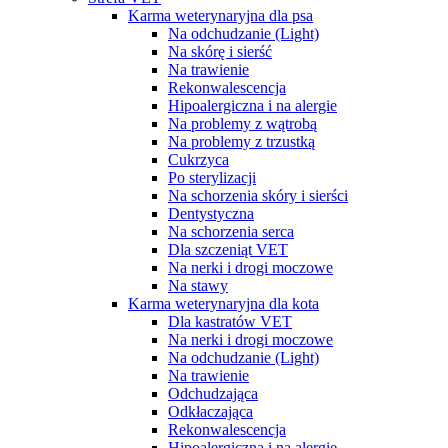
Karma weterynaryjna dla psa
Na odchudzanie (Light)
Na skórę i sierść
Na trawienie
Rekonwalescencja
Hipoalergiczna i na alergie
Na problemy z wątrobą
Na problemy z trzustką
Cukrzyca
Po sterylizacji
Na schorzenia skóry i sierści
Dentystyczna
Na schorzenia serca
Dla szczeniąt VET
Na nerki i drogi moczowe
Na stawy
Karma weterynaryjna dla kota
Dla kastratów VET
Na nerki i drogi moczowe
Na odchudzanie (Light)
Na trawienie
Odchudzająca
Odkłaczająca
Rekonwalescencja
Hipoalergiczna i na alergie