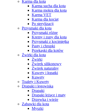
Karma dla kota
Karma sucha dla kota
Karma mokra dla kota
Karma VET
Karma dla kociąt
Po sterylizacji
Przysmaki dla kota
Przysmaki różne
Kremy i zupy dla kota
Przysmaki z kocimiętką
Pasty i chrupki
Przekąski dla kotów
Żwirki dla kota
Żwirki
Żwirek silikonowy
Żwirek naturalny
Kuwety i łopatki
Kuwety
Toalety i Kuwety
Drapaki i legowiska
Drapaki
Drapaki leżące i maty
Drzewka i wieże
Zabawki dla kota
Myszki