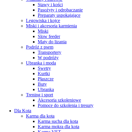
Stawy i kości
Pasożyty i odrobaczanie
Preparaty uspokajające
Legowiska i kojce
Miski i akcesoria karmienia
Miski
Slow feeder
Maty do lizania
Podróż z psem
Transportery
W podróży
Ubranka i moda
Swetry
Kurtki
Płaszcze
Buty
Ubranka
Trening i sport
Akcesoria szkoleniowe
Pomoce do szkolenia i tresury
Dla Kota
Karma dla kota
Karma sucha dla kota
Karma mokra dla kota
Karma VET