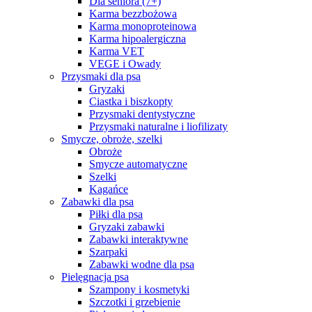
Dla seniora (7+)
Karma bezzbożowa
Karma monoproteinowa
Karma hipoalergiczna
Karma VET
VEGE i Owady
Przysmaki dla psa
Gryzaki
Ciastka i biszkopty
Przysmaki dentystyczne
Przysmaki naturalne i liofilizaty
Smycze, obroże, szelki
Obroże
Smycze automatyczne
Szelki
Kagańce
Zabawki dla psa
Piłki dla psa
Gryzaki zabawki
Zabawki interaktywne
Szarpaki
Zabawki wodne dla psa
Pielęgnacja psa
Szampony i kosmetyki
Szczotki i grzebienie