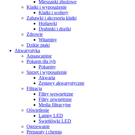
Mieszanki zbożowe
Klatki i wyposażenie
Klatki i woliery
Zabawki i akcesoria klatki
Huśtawki
Drabinki i drążki
Zdrowie
Witaminy
Dzikie ptaki
Akwarystyka
Aquascaping
Pokarm dla ryb
Pokarmy
Sprzęt i wyposażenie
Akwaria
Zestawy akwarystyczne
Filtracja
Filtry wewnętrzne
Filtry zewnętrzne
Media filtracyjne
Oświetlenie
Lampy LED
Świetlówki LED
Ogrzewanie
Preparaty i chemia