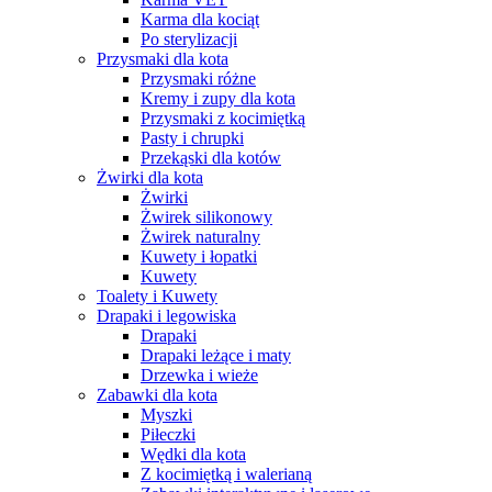
Karma dla kociąt
Po sterylizacji
Przysmaki dla kota
Przysmaki różne
Kremy i zupy dla kota
Przysmaki z kocimiętką
Pasty i chrupki
Przekąski dla kotów
Żwirki dla kota
Żwirki
Żwirek silikonowy
Żwirek naturalny
Kuwety i łopatki
Kuwety
Toalety i Kuwety
Drapaki i legowiska
Drapaki
Drapaki leżące i maty
Drzewka i wieże
Zabawki dla kota
Myszki
Piłeczki
Wędki dla kota
Z kocimiętką i walerianą