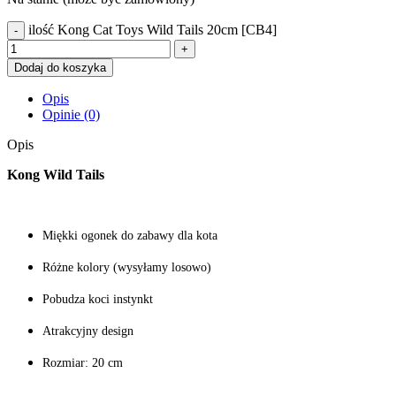
ilość Kong Cat Toys Wild Tails 20cm [CB4]
Dodaj do koszyka
Opis
Opinie (0)
Opis
Kong Wild Tails
Miękki ogonek do zabawy dla kota
Różne kolory (wysyłamy losowo)
Pobudza koci instynkt
Atrakcyjny design
Rozmiar: 20 cm