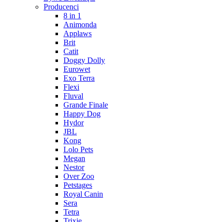
Producenci
8 in 1
Animonda
Applaws
Brit
Catit
Doggy Dolly
Eurowet
Exo Terra
Flexi
Fluval
Grande Finale
Happy Dog
Hydor
JBL
Kong
Lolo Pets
Megan
Nestor
Over Zoo
Petstages
Royal Canin
Sera
Tetra
Trixie