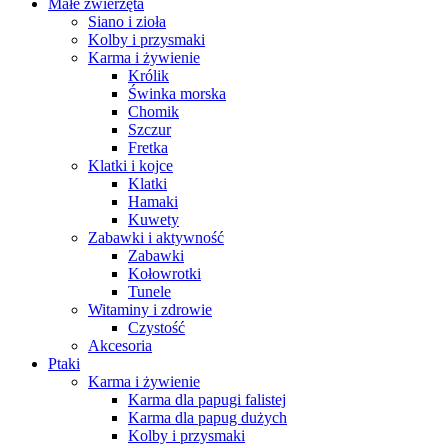
Małe zwierzęta
Siano i zioła
Kolby i przysmaki
Karma i żywienie
Królik
Świnka morska
Chomik
Szczur
Fretka
Klatki i kojce
Klatki
Hamaki
Kuwety
Zabawki i aktywność
Zabawki
Kołowrotki
Tunele
Witaminy i zdrowie
Czystość
Akcesoria
Ptaki
Karma i żywienie
Karma dla papugi falistej
Karma dla papug dużych
Kolby i przysmaki