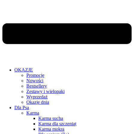
OKAZJE
Promocje
Nowości
Bestsellery
Zestawy i wielopaki
Wyprzedaż
Okazje dnia
Dla Psa
Karma
Karma sucha
Karma dla szczeniąt
Karma mokra