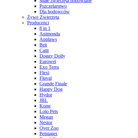
Małe zwierzęta hodowlane
Pszczelarstwo
Dla hodowców
Żywe Zwierzęta
Producenci
8 in 1
Animonda
Applaws
Brit
Catit
Doggy Dolly
Eurowet
Exo Terra
Flexi
Fluval
Grande Finale
Happy Dog
Hydor
JBL
Kong
Lolo Pets
Megan
Nestor
Over Zoo
Petstages