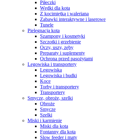
Piłeczki
Wędki dla kota
Z kocimiętką i walerianą
Zabawki interaktywne i laserowe
Tunele
Pielęgnacja kota
Szampony i kosmetyki
Szczotki i grzebienie
Oczy, uszy, zęby
Preparaty i suplementy
Ochrona przed pasożytami
Legowiska i transportery
Legowiska
Legowiska i budki
Koce
Torby i transportery
Transportery
Smycze, obroże, szelki
Obroże
Smycze
Szelki
Miski i karmienie
Miski dla kota
Fontanny dla kota
Slow feeder i maty