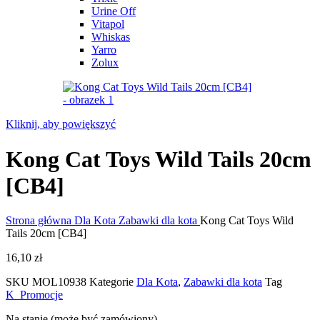
Urine Off
Vitapol
Whiskas
Yarro
Zolux
Kliknij, aby powiększyć
Kong Cat Toys Wild Tails 20cm
[CB4]
Strona główna
Dla Kota
Zabawki dla kota
Kong Cat Toys Wild
Tails 20cm [CB4]
16,10
zł
SKU
MOL10938
Kategorie
Dla Kota
,
Zabawki dla kota
Tag
K_Promocje
Na stanie (może być zamówiony)