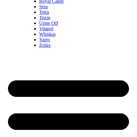
Royal Canin
Sera
Tetra
Trixie
Urine Off
Vitapol
Whiskas
Yarro
Zolux