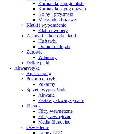
Karma dla papugi falistej
Karma dla papug dużych
Kolby i przysmaki
Mieszanki zbożowe
Klatki i wyposażenie
Klatki i woliery
Zabawki i akcesoria klatki
Huśtawki
Drabinki i drążki
Zdrowie
Witaminy
Dzikie ptaki
Akwarystyka
Aquascaping
Pokarm dla ryb
Pokarmy
Sprzęt i wyposażenie
Akwaria
Zestawy akwarystyczne
Filtracja
Filtry wewnętrzne
Filtry zewnętrzne
Media filtracyjne
Oświetlenie
Lampy LED