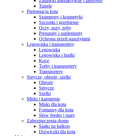
Zabawki interaktywne i laserowe
Tunele
Pielęgnacja kota
Szampony i kosmetyki
Szczotki i grzebienie
Oczy, uszy, zęby
Preparaty i suplementy
Ochrona przed pasożytami
Legowiska i transportery
Legowiska
Legowiska i budki
Koce
Torby i transportery
Transportery
Smycze, obroże, szelki
Obroże
Smycze
Szelki
Miski i karmienie
Miski dla kota
Fontanny dla kota
Slow feeder i maty
Zabezpieczenia domu
Siatki na balkon
Drzwiczki dla kota