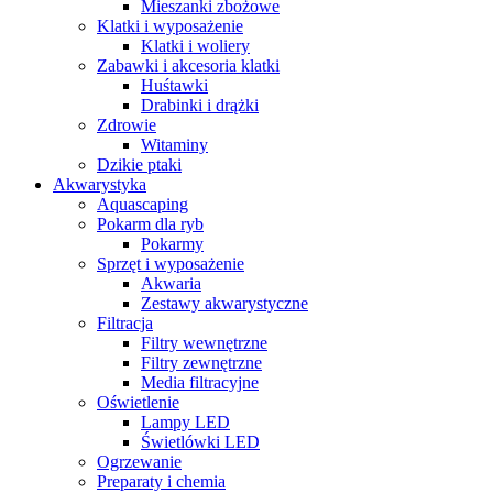
Mieszanki zbożowe
Klatki i wyposażenie
Klatki i woliery
Zabawki i akcesoria klatki
Huśtawki
Drabinki i drążki
Zdrowie
Witaminy
Dzikie ptaki
Akwarystyka
Aquascaping
Pokarm dla ryb
Pokarmy
Sprzęt i wyposażenie
Akwaria
Zestawy akwarystyczne
Filtracja
Filtry wewnętrzne
Filtry zewnętrzne
Media filtracyjne
Oświetlenie
Lampy LED
Świetlówki LED
Ogrzewanie
Preparaty i chemia