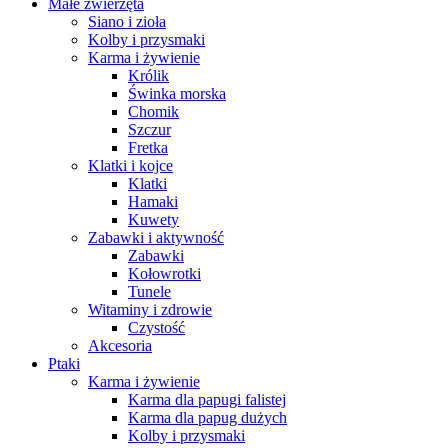
Małe zwierzęta
Siano i zioła
Kolby i przysmaki
Karma i żywienie
Królik
Świnka morska
Chomik
Szczur
Fretka
Klatki i kojce
Klatki
Hamaki
Kuwety
Zabawki i aktywność
Zabawki
Kołowrotki
Tunele
Witaminy i zdrowie
Czystość
Akcesoria
Ptaki
Karma i żywienie
Karma dla papugi falistej
Karma dla papug dużych
Kolby i przysmaki