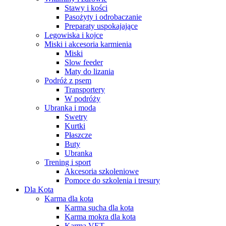
Stawy i kości
Pasożyty i odrobaczanie
Preparaty uspokajające
Legowiska i kojce
Miski i akcesoria karmienia
Miski
Slow feeder
Maty do lizania
Podróż z psem
Transportery
W podróży
Ubranka i moda
Swetry
Kurtki
Płaszcze
Buty
Ubranka
Trening i sport
Akcesoria szkoleniowe
Pomoce do szkolenia i tresury
Dla Kota
Karma dla kota
Karma sucha dla kota
Karma mokra dla kota
Karma VET