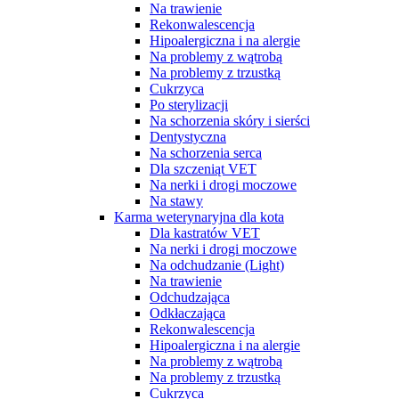
Na trawienie
Rekonwalescencja
Hipoalergiczna i na alergie
Na problemy z wątrobą
Na problemy z trzustką
Cukrzyca
Po sterylizacji
Na schorzenia skóry i sierści
Dentystyczna
Na schorzenia serca
Dla szczeniąt VET
Na nerki i drogi moczowe
Na stawy
Karma weterynaryjna dla kota
Dla kastratów VET
Na nerki i drogi moczowe
Na odchudzanie (Light)
Na trawienie
Odchudzająca
Odkłaczająca
Rekonwalescencja
Hipoalergiczna i na alergie
Na problemy z wątrobą
Na problemy z trzustką
Cukrzyca