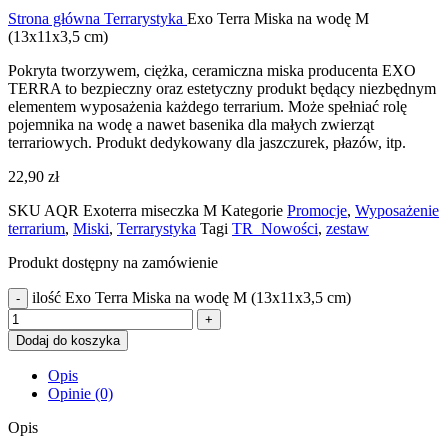
Strona główna
Terrarystyka
Exo Terra Miska na wodę M
(13x11x3,5 cm)
Pokryta tworzywem, ciężka, ceramiczna miska producenta EXO
TERRA to bezpieczny oraz estetyczny produkt będący niezbędnym
elementem wyposażenia każdego terrarium. Może spełniać rolę
pojemnika na wodę a nawet basenika dla małych zwierząt
terrariowych. Produkt dedykowany dla jaszczurek, płazów, itp.
22,90
zł
SKU
AQR Exoterra miseczka M
Kategorie
Promocje
,
Wyposażenie
terrarium
,
Miski
,
Terrarystyka
Tagi
TR_Nowości
,
zestaw
Produkt dostępny na zamówienie
ilość Exo Terra Miska na wodę M (13x11x3,5 cm)
Dodaj do koszyka
Opis
Opinie (0)
Opis