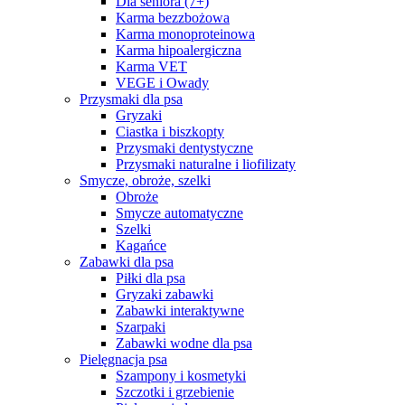
Dla seniora (7+)
Karma bezzbożowa
Karma monoproteinowa
Karma hipoalergiczna
Karma VET
VEGE i Owady
Przysmaki dla psa
Gryzaki
Ciastka i biszkopty
Przysmaki dentystyczne
Przysmaki naturalne i liofilizaty
Smycze, obroże, szelki
Obroże
Smycze automatyczne
Szelki
Kagańce
Zabawki dla psa
Piłki dla psa
Gryzaki zabawki
Zabawki interaktywne
Szarpaki
Zabawki wodne dla psa
Pielęgnacja psa
Szampony i kosmetyki
Szczotki i grzebienie