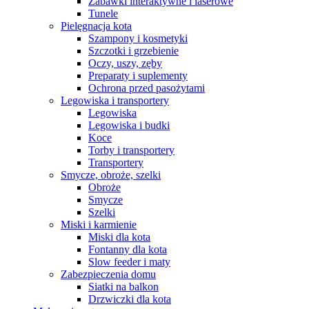
Zabawki interaktywne i laserowe
Tunele
Pielęgnacja kota
Szampony i kosmetyki
Szczotki i grzebienie
Oczy, uszy, zęby
Preparaty i suplementy
Ochrona przed pasożytami
Legowiska i transportery
Legowiska
Legowiska i budki
Koce
Torby i transportery
Transportery
Smycze, obroże, szelki
Obroże
Smycze
Szelki
Miski i karmienie
Miski dla kota
Fontanny dla kota
Slow feeder i maty
Zabezpieczenia domu
Siatki na balkon
Drzwiczki dla kota