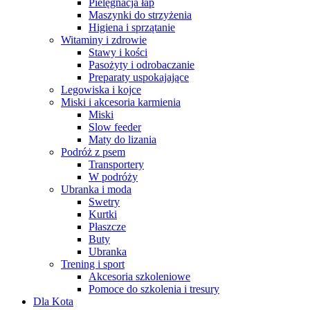
Pielęgnacja łap
Maszynki do strzyżenia
Higiena i sprzątanie
Witaminy i zdrowie
Stawy i kości
Pasożyty i odrobaczanie
Preparaty uspokajające
Legowiska i kojce
Miski i akcesoria karmienia
Miski
Slow feeder
Maty do lizania
Podróż z psem
Transportery
W podróży
Ubranka i moda
Swetry
Kurtki
Płaszcze
Buty
Ubranka
Trening i sport
Akcesoria szkoleniowe
Pomoce do szkolenia i tresury
Dla Kota