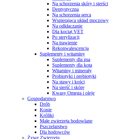
Na schorzenia skóry i sierści
Dentystyczna
Na schorzenia serca
Wspierająca układ moczowy
Na odkłaczanie
Dla kociąt VET
Po sterylizacji
Na trawienie
Rekonwalescencja
Suplementy i witaminy
Suplementy dla psa
Suplementy dla kota
Witaminy i minerały
Probiotyki i prebiotyki
Na stawy i kości
Na sierść i skórę
Kwasy Omega i oleje
Gospodarstwo
Drób
Konie
Króliki
Małe zwierzęta hodowlane
Pszczelarstwo
Dla hodowców
Żywe Zwierzęta