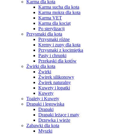
Karma dla kota
Karma sucha dla kota
Karma mokra dla kota
Karma VET
Karma dla kociąt
Po sterylizacji
Przysmaki dla kota
Przysmaki różne
Kremy i zupy dla kota
Przysmaki z kocimiętką
Pasty i chrupki
Przekąski dla kotów
Żwirki dla kota
Żwirki
Żwirek silikonowy
Żwirek naturalny
Kuwety i łopatki
Kuwety
Toalety i Kuwety
Drapaki i legowiska
Drapaki
Drapaki leżące i maty
Drzewka i wieże
Zabawki dla kota
Myszki