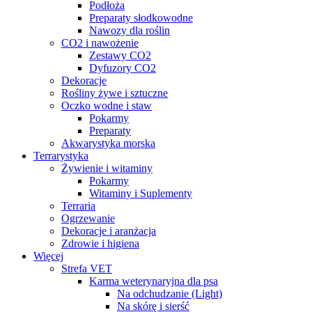
Podłoża
Preparaty słodkowodne
Nawozy dla roślin
CO2 i nawożenie
Zestawy CO2
Dyfuzory CO2
Dekoracje
Rośliny żywe i sztuczne
Oczko wodne i staw
Pokarmy
Preparaty
Akwarystyka morska
Terrarystyka
Żywienie i witaminy
Pokarmy
Witaminy i Suplementy
Terraria
Ogrzewanie
Dekoracje i aranżacja
Zdrowie i higiena
Więcej
Strefa VET
Karma weterynaryjna dla psa
Na odchudzanie (Light)
Na skórę i sierść