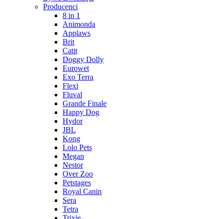
Producenci
8 in 1
Animonda
Applaws
Brit
Catit
Doggy Dolly
Eurowet
Exo Terra
Flexi
Fluval
Grande Finale
Happy Dog
Hydor
JBL
Kong
Lolo Pets
Megan
Nestor
Over Zoo
Petstages
Royal Canin
Sera
Tetra
Trixie