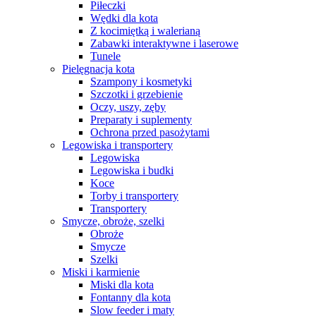
Piłeczki
Wędki dla kota
Z kocimiętką i walerianą
Zabawki interaktywne i laserowe
Tunele
Pielęgnacja kota
Szampony i kosmetyki
Szczotki i grzebienie
Oczy, uszy, zęby
Preparaty i suplementy
Ochrona przed pasożytami
Legowiska i transportery
Legowiska
Legowiska i budki
Koce
Torby i transportery
Transportery
Smycze, obroże, szelki
Obroże
Smycze
Szelki
Miski i karmienie
Miski dla kota
Fontanny dla kota
Slow feeder i maty