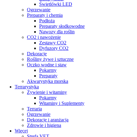
Świetlówki LED
Ogrzewanie
Preparaty i chemia
Podłoża
Preparaty słodkowodne
Nawozy dla roślin
CO2 i nawożenie
Zestawy CO2
Dyfuzory CO2
Dekoracje
Rośliny żywe i sztuczne
Oczko wodne i staw
Pokarmy
Preparaty
Akwarystyka morska
Terrarystyka
Żywienie i witaminy
Pokarmy
Witaminy i Suplementy
Terraria
Ogrzewanie
Dekoracje i aranżacja
Zdrowie i higiena
Więcej
Strefa VET