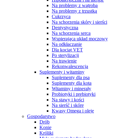
Na problemy z wątrobą
Na problemy z trzustką
Cukrzyca
Na schorzenia skóry i sierści
Dentystyczna
Na schorzenia serca
Wspierająca układ moczowy
Na odkłaczanie
Dla kociąt VET
Po sterylizacji
Na trawienie
Rekonwalescencja
Suplementy i witaminy
Suplementy dla psa
Suplementy dla kota
Witaminy i minerały
Probiotyki i prebiotyki
Na stawy i kości
Na sierść i skórę
Kwasy Omega i oleje
Gospodarstwo
Drób
Konie
Króliki