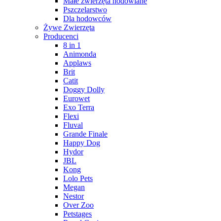
Małe zwierzęta hodowlane
Pszczelarstwo
Dla hodowców
Żywe Zwierzęta
Producenci
8 in 1
Animonda
Applaws
Brit
Catit
Doggy Dolly
Eurowet
Exo Terra
Flexi
Fluval
Grande Finale
Happy Dog
Hydor
JBL
Kong
Lolo Pets
Megan
Nestor
Over Zoo
Petstages