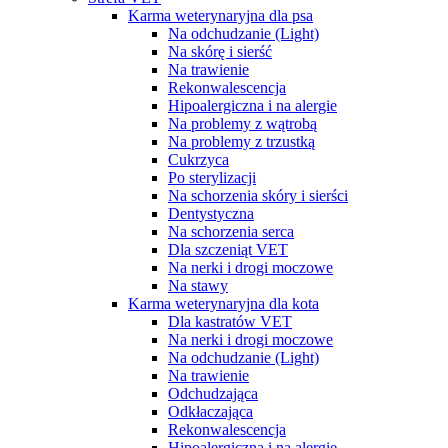
Karma weterynaryjna dla psa
Na odchudzanie (Light)
Na skórę i sierść
Na trawienie
Rekonwalescencja
Hipoalergiczna i na alergie
Na problemy z wątrobą
Na problemy z trzustką
Cukrzyca
Po sterylizacji
Na schorzenia skóry i sierści
Dentystyczna
Na schorzenia serca
Dla szczeniąt VET
Na nerki i drogi moczowe
Na stawy
Karma weterynaryjna dla kota
Dla kastratów VET
Na nerki i drogi moczowe
Na odchudzanie (Light)
Na trawienie
Odchudzająca
Odkłaczająca
Rekonwalescencja
Hipoalergiczna i na alergie