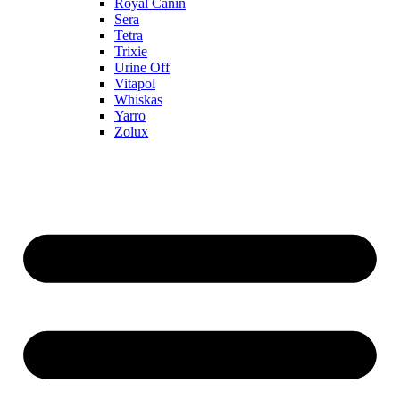
Royal Canin
Sera
Tetra
Trixie
Urine Off
Vitapol
Whiskas
Yarro
Zolux