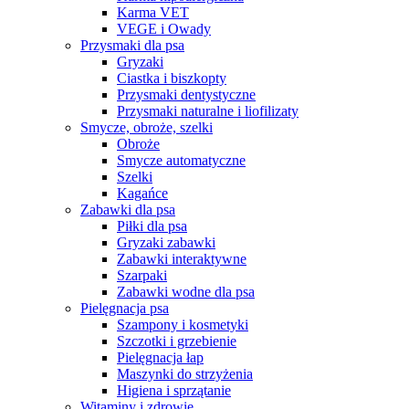
Karma VET
VEGE i Owady
Przysmaki dla psa
Gryzaki
Ciastka i biszkopty
Przysmaki dentystyczne
Przysmaki naturalne i liofilizaty
Smycze, obroże, szelki
Obroże
Smycze automatyczne
Szelki
Kagańce
Zabawki dla psa
Piłki dla psa
Gryzaki zabawki
Zabawki interaktywne
Szarpaki
Zabawki wodne dla psa
Pielęgnacja psa
Szampony i kosmetyki
Szczotki i grzebienie
Pielęgnacja łap
Maszynki do strzyżenia
Higiena i sprzątanie
Witaminy i zdrowie