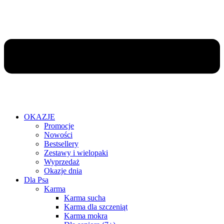
OKAZJE
Promocje
Nowości
Bestsellery
Zestawy i wielopaki
Wyprzedaż
Okazje dnia
Dla Psa
Karma
Karma sucha
Karma dla szczeniąt
Karma mokra