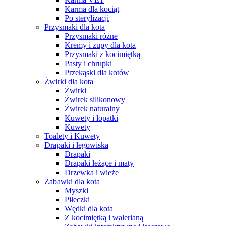
Karma dla kociąt
Po sterylizacji
Przysmaki dla kota
Przysmaki różne
Kremy i zupy dla kota
Przysmaki z kocimiętką
Pasty i chrupki
Przekąski dla kotów
Żwirki dla kota
Żwirki
Żwirek silikonowy
Żwirek naturalny
Kuwety i łopatki
Kuwety
Toalety i Kuwety
Drapaki i legowiska
Drapaki
Drapaki leżące i maty
Drzewka i wieże
Zabawki dla kota
Myszki
Piłeczki
Wędki dla kota
Z kocimiętką i walerianą