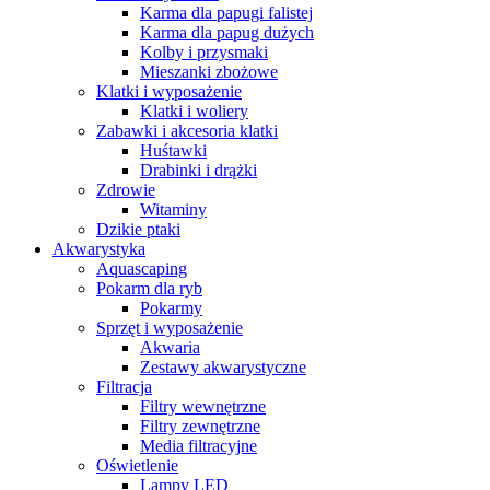
Karma dla papugi falistej
Karma dla papug dużych
Kolby i przysmaki
Mieszanki zbożowe
Klatki i wyposażenie
Klatki i woliery
Zabawki i akcesoria klatki
Huśtawki
Drabinki i drążki
Zdrowie
Witaminy
Dzikie ptaki
Akwarystyka
Aquascaping
Pokarm dla ryb
Pokarmy
Sprzęt i wyposażenie
Akwaria
Zestawy akwarystyczne
Filtracja
Filtry wewnętrzne
Filtry zewnętrzne
Media filtracyjne
Oświetlenie
Lampy LED