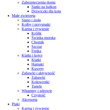
Zabezpieczenia domu
Siatki na balkon
Drzwiczki dla kota
Małe zwierzęta
Siano i zioła
Kolby i przysmaki
Karma i żywienie
Królik
Świnka morska
Chomik
Szczur
Fretka
Klatki i kojce
Klatki
Hamaki
Kuwety
Zabawki i aktywność
Zabawki
Kołowrotki
Tunele
Witaminy i zdrowie
Czystość
Akcesoria
Ptaki
Karma i żywienie