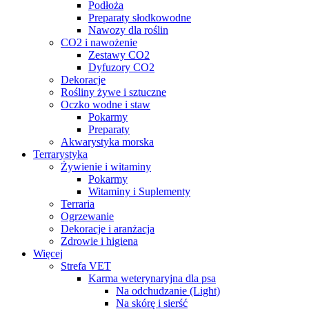
Podłoża
Preparaty słodkowodne
Nawozy dla roślin
CO2 i nawożenie
Zestawy CO2
Dyfuzory CO2
Dekoracje
Rośliny żywe i sztuczne
Oczko wodne i staw
Pokarmy
Preparaty
Akwarystyka morska
Terrarystyka
Żywienie i witaminy
Pokarmy
Witaminy i Suplementy
Terraria
Ogrzewanie
Dekoracje i aranżacja
Zdrowie i higiena
Więcej
Strefa VET
Karma weterynaryjna dla psa
Na odchudzanie (Light)
Na skórę i sierść