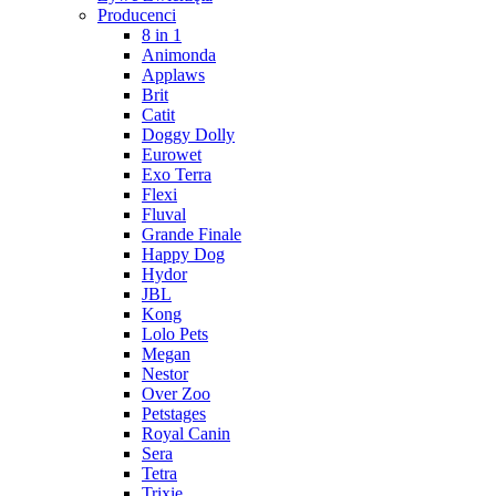
Producenci
8 in 1
Animonda
Applaws
Brit
Catit
Doggy Dolly
Eurowet
Exo Terra
Flexi
Fluval
Grande Finale
Happy Dog
Hydor
JBL
Kong
Lolo Pets
Megan
Nestor
Over Zoo
Petstages
Royal Canin
Sera
Tetra
Trixie