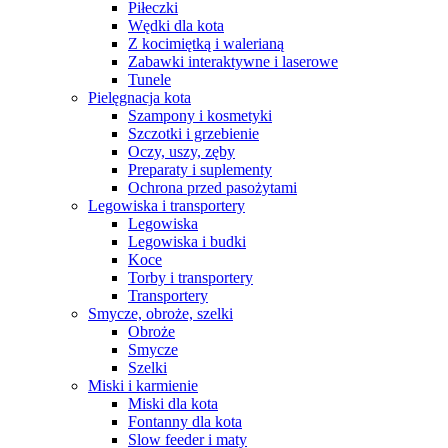
Piłeczki
Wędki dla kota
Z kocimiętką i walerianą
Zabawki interaktywne i laserowe
Tunele
Pielęgnacja kota
Szampony i kosmetyki
Szczotki i grzebienie
Oczy, uszy, zęby
Preparaty i suplementy
Ochrona przed pasożytami
Legowiska i transportery
Legowiska
Legowiska i budki
Koce
Torby i transportery
Transportery
Smycze, obroże, szelki
Obroże
Smycze
Szelki
Miski i karmienie
Miski dla kota
Fontanny dla kota
Slow feeder i maty