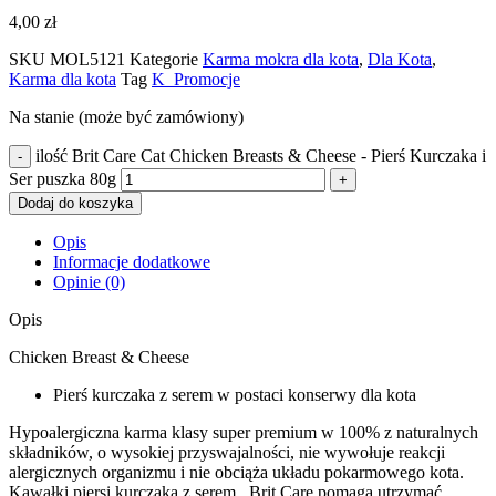
4,00
zł
SKU
MOL5121
Kategorie
Karma mokra dla kota
,
Dla Kota
,
Karma dla kota
Tag
K_Promocje
Na stanie (może być zamówiony)
ilość Brit Care Cat Chicken Breasts & Cheese - Pierś Kurczaka i
Ser puszka 80g
Dodaj do koszyka
Opis
Informacje dodatkowe
Opinie (0)
Opis
Chicken Breast & Cheese
Pierś kurczaka z serem w postaci konserwy dla kota
Hypoalergiczna karma klasy super premium w 100% z naturalnych
składników, o wysokiej przyswajalności, nie wywołuje reakcji
alergicznych organizmu i nie obciąża układu pokarmowego kota.
Kawałki piersi kurczaka z serem . Brit Care pomaga utrzymać