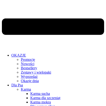
OKAZJE
Promocje
Nowości
Bestsellery
Zestawy i wielopaki
Wyprzedaż
Okazje dnia
Dla Psa
Karma
Karma sucha
Karma dla szczeniąt
Karma mokra