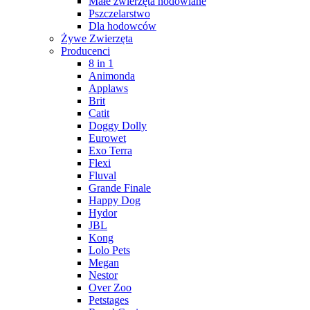
Małe zwierzęta hodowlane
Pszczelarstwo
Dla hodowców
Żywe Zwierzęta
Producenci
8 in 1
Animonda
Applaws
Brit
Catit
Doggy Dolly
Eurowet
Exo Terra
Flexi
Fluval
Grande Finale
Happy Dog
Hydor
JBL
Kong
Lolo Pets
Megan
Nestor
Over Zoo
Petstages