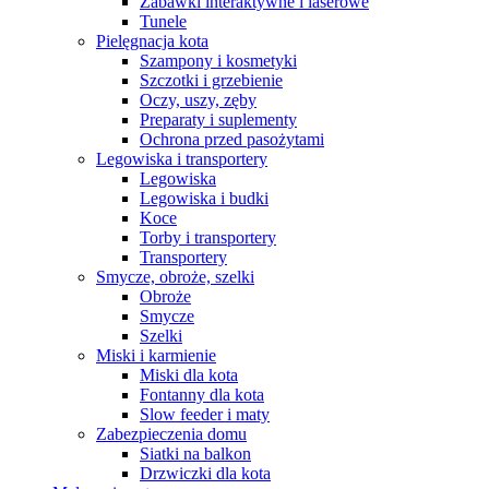
Zabawki interaktywne i laserowe
Tunele
Pielęgnacja kota
Szampony i kosmetyki
Szczotki i grzebienie
Oczy, uszy, zęby
Preparaty i suplementy
Ochrona przed pasożytami
Legowiska i transportery
Legowiska
Legowiska i budki
Koce
Torby i transportery
Transportery
Smycze, obroże, szelki
Obroże
Smycze
Szelki
Miski i karmienie
Miski dla kota
Fontanny dla kota
Slow feeder i maty
Zabezpieczenia domu
Siatki na balkon
Drzwiczki dla kota