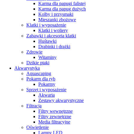
Karma dla papugi falistej
Karma dla papug dużych
Kolby i przysmaki
Mieszanki zbożowe
Klatki i wyposażenie
Klatki i woliery
Zabawki i akcesoria klatki
Huśtawki
Drabinki i drążki
Zdrowie
Witaminy
Dzikie ptaki
Akwarystyka
Aquascaping
Pokarm dla ryb
Pokarmy
Sprzęt i wyposażenie
Akwaria
Zestawy akwarystyczne
Filtracja
Filtry wewnętrzne
Filtry zewnętrzne
Media filtracyjne
Oświetlenie
Lampy LED