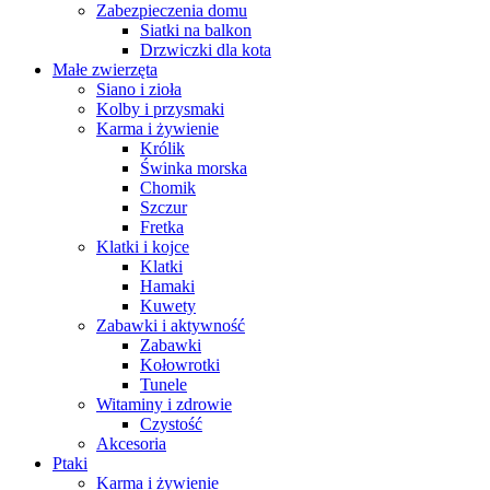
Zabezpieczenia domu
Siatki na balkon
Drzwiczki dla kota
Małe zwierzęta
Siano i zioła
Kolby i przysmaki
Karma i żywienie
Królik
Świnka morska
Chomik
Szczur
Fretka
Klatki i kojce
Klatki
Hamaki
Kuwety
Zabawki i aktywność
Zabawki
Kołowrotki
Tunele
Witaminy i zdrowie
Czystość
Akcesoria
Ptaki
Karma i żywienie