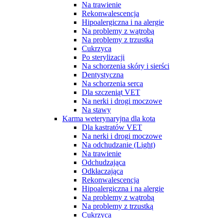
Na trawienie
Rekonwalescencja
Hipoalergiczna i na alergie
Na problemy z wątrobą
Na problemy z trzustką
Cukrzyca
Po sterylizacji
Na schorzenia skóry i sierści
Dentystyczna
Na schorzenia serca
Dla szczeniąt VET
Na nerki i drogi moczowe
Na stawy
Karma weterynaryjna dla kota
Dla kastratów VET
Na nerki i drogi moczowe
Na odchudzanie (Light)
Na trawienie
Odchudzająca
Odkłaczająca
Rekonwalescencja
Hipoalergiczna i na alergie
Na problemy z wątrobą
Na problemy z trzustką
Cukrzyca