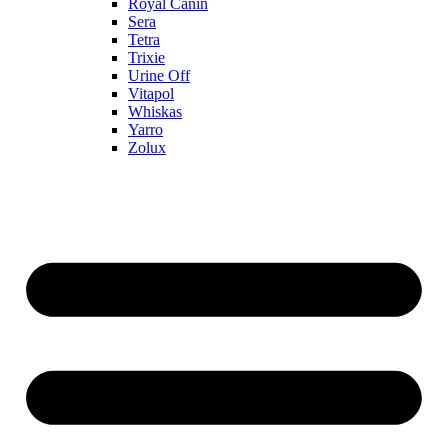
Royal Canin
Sera
Tetra
Trixie
Urine Off
Vitapol
Whiskas
Yarro
Zolux