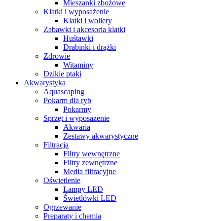
Mieszanki zbożowe
Klatki i wyposażenie
Klatki i woliery
Zabawki i akcesoria klatki
Huśtawki
Drabinki i drążki
Zdrowie
Witaminy
Dzikie ptaki
Akwarystyka
Aquascaping
Pokarm dla ryb
Pokarmy
Sprzęt i wyposażenie
Akwaria
Zestawy akwarystyczne
Filtracja
Filtry wewnętrzne
Filtry zewnętrzne
Media filtracyjne
Oświetlenie
Lampy LED
Świetlówki LED
Ogrzewanie
Preparaty i chemia