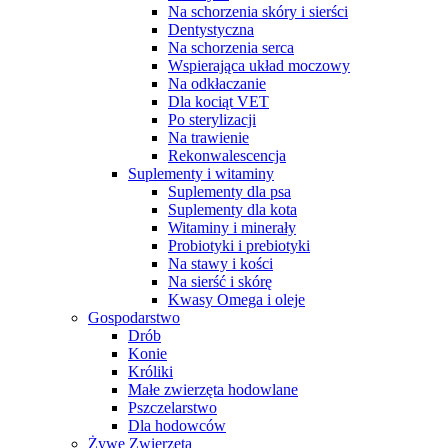
Na schorzenia skóry i sierści
Dentystyczna
Na schorzenia serca
Wspierająca układ moczowy
Na odkłaczanie
Dla kociąt VET
Po sterylizacji
Na trawienie
Rekonwalescencja
Suplementy i witaminy
Suplementy dla psa
Suplementy dla kota
Witaminy i minerały
Probiotyki i prebiotyki
Na stawy i kości
Na sierść i skórę
Kwasy Omega i oleje
Gospodarstwo
Drób
Konie
Króliki
Małe zwierzęta hodowlane
Pszczelarstwo
Dla hodowców
Żywe Zwierzęta