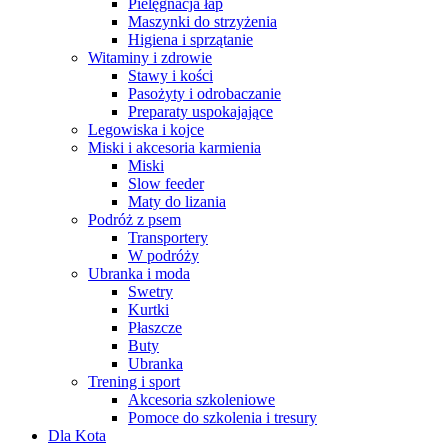
Pielęgnacja łap
Maszynki do strzyżenia
Higiena i sprzątanie
Witaminy i zdrowie
Stawy i kości
Pasożyty i odrobaczanie
Preparaty uspokajające
Legowiska i kojce
Miski i akcesoria karmienia
Miski
Slow feeder
Maty do lizania
Podróż z psem
Transportery
W podróży
Ubranka i moda
Swetry
Kurtki
Płaszcze
Buty
Ubranka
Trening i sport
Akcesoria szkoleniowe
Pomoce do szkolenia i tresury
Dla Kota