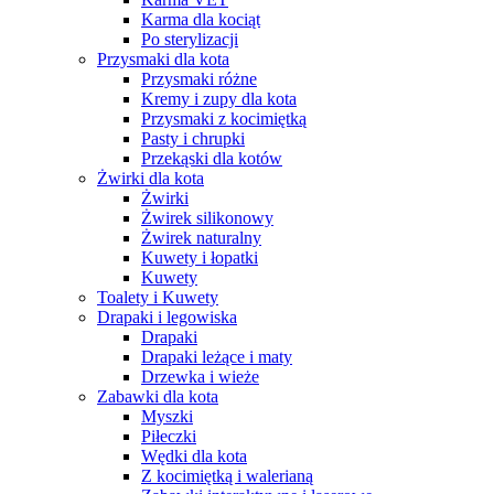
Karma dla kociąt
Po sterylizacji
Przysmaki dla kota
Przysmaki różne
Kremy i zupy dla kota
Przysmaki z kocimiętką
Pasty i chrupki
Przekąski dla kotów
Żwirki dla kota
Żwirki
Żwirek silikonowy
Żwirek naturalny
Kuwety i łopatki
Kuwety
Toalety i Kuwety
Drapaki i legowiska
Drapaki
Drapaki leżące i maty
Drzewka i wieże
Zabawki dla kota
Myszki
Piłeczki
Wędki dla kota
Z kocimiętką i walerianą