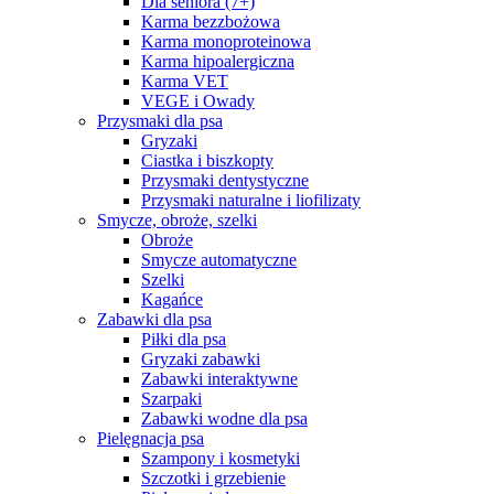
Dla seniora (7+)
Karma bezzbożowa
Karma monoproteinowa
Karma hipoalergiczna
Karma VET
VEGE i Owady
Przysmaki dla psa
Gryzaki
Ciastka i biszkopty
Przysmaki dentystyczne
Przysmaki naturalne i liofilizaty
Smycze, obroże, szelki
Obroże
Smycze automatyczne
Szelki
Kagańce
Zabawki dla psa
Piłki dla psa
Gryzaki zabawki
Zabawki interaktywne
Szarpaki
Zabawki wodne dla psa
Pielęgnacja psa
Szampony i kosmetyki
Szczotki i grzebienie