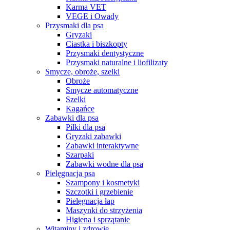
Karma VET
VEGE i Owady
Przysmaki dla psa
Gryzaki
Ciastka i biszkopty
Przysmaki dentystyczne
Przysmaki naturalne i liofilizaty
Smycze, obroże, szelki
Obroże
Smycze automatyczne
Szelki
Kagańce
Zabawki dla psa
Piłki dla psa
Gryzaki zabawki
Zabawki interaktywne
Szarpaki
Zabawki wodne dla psa
Pielęgnacja psa
Szampony i kosmetyki
Szczotki i grzebienie
Pielęgnacja łap
Maszynki do strzyżenia
Higiena i sprzątanie
Witaminy i zdrowie