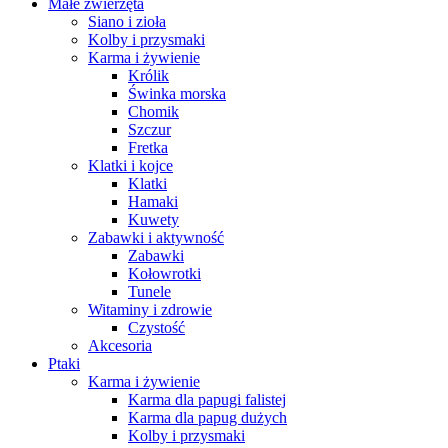
Małe zwierzęta
Siano i zioła
Kolby i przysmaki
Karma i żywienie
Królik
Świnka morska
Chomik
Szczur
Fretka
Klatki i kojce
Klatki
Hamaki
Kuwety
Zabawki i aktywność
Zabawki
Kołowrotki
Tunele
Witaminy i zdrowie
Czystość
Akcesoria
Ptaki
Karma i żywienie
Karma dla papugi falistej
Karma dla papug dużych
Kolby i przysmaki