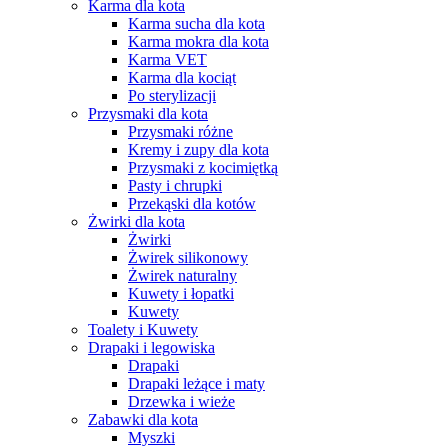
Karma dla kota
Karma sucha dla kota
Karma mokra dla kota
Karma VET
Karma dla kociąt
Po sterylizacji
Przysmaki dla kota
Przysmaki różne
Kremy i zupy dla kota
Przysmaki z kocimiętką
Pasty i chrupki
Przekąski dla kotów
Żwirki dla kota
Żwirki
Żwirek silikonowy
Żwirek naturalny
Kuwety i łopatki
Kuwety
Toalety i Kuwety
Drapaki i legowiska
Drapaki
Drapaki leżące i maty
Drzewka i wieże
Zabawki dla kota
Myszki