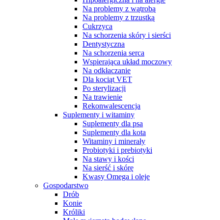
Na problemy z wątrobą
Na problemy z trzustką
Cukrzyca
Na schorzenia skóry i sierści
Dentystyczna
Na schorzenia serca
Wspierająca układ moczowy
Na odkłaczanie
Dla kociąt VET
Po sterylizacji
Na trawienie
Rekonwalescencja
Suplementy i witaminy
Suplementy dla psa
Suplementy dla kota
Witaminy i minerały
Probiotyki i prebiotyki
Na stawy i kości
Na sierść i skórę
Kwasy Omega i oleje
Gospodarstwo
Drób
Konie
Króliki