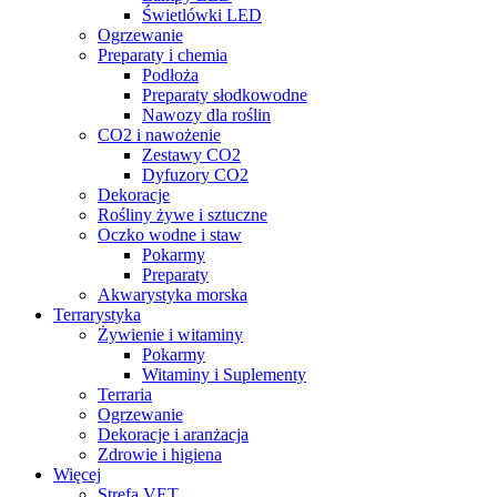
Świetlówki LED
Ogrzewanie
Preparaty i chemia
Podłoża
Preparaty słodkowodne
Nawozy dla roślin
CO2 i nawożenie
Zestawy CO2
Dyfuzory CO2
Dekoracje
Rośliny żywe i sztuczne
Oczko wodne i staw
Pokarmy
Preparaty
Akwarystyka morska
Terrarystyka
Żywienie i witaminy
Pokarmy
Witaminy i Suplementy
Terraria
Ogrzewanie
Dekoracje i aranżacja
Zdrowie i higiena
Więcej
Strefa VET