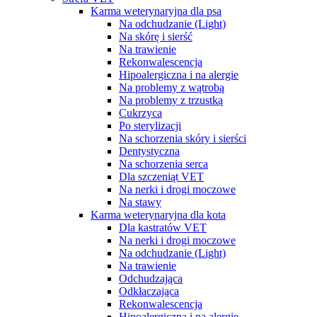
Karma weterynaryjna dla psa
Na odchudzanie (Light)
Na skórę i sierść
Na trawienie
Rekonwalescencja
Hipoalergiczna i na alergie
Na problemy z wątrobą
Na problemy z trzustką
Cukrzyca
Po sterylizacji
Na schorzenia skóry i sierści
Dentystyczna
Na schorzenia serca
Dla szczeniąt VET
Na nerki i drogi moczowe
Na stawy
Karma weterynaryjna dla kota
Dla kastratów VET
Na nerki i drogi moczowe
Na odchudzanie (Light)
Na trawienie
Odchudzająca
Odkłaczająca
Rekonwalescencja
Hipoalergiczna i na alergie