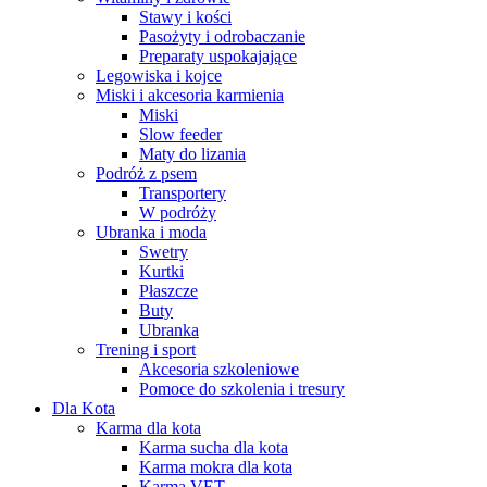
Stawy i kości
Pasożyty i odrobaczanie
Preparaty uspokajające
Legowiska i kojce
Miski i akcesoria karmienia
Miski
Slow feeder
Maty do lizania
Podróż z psem
Transportery
W podróży
Ubranka i moda
Swetry
Kurtki
Płaszcze
Buty
Ubranka
Trening i sport
Akcesoria szkoleniowe
Pomoce do szkolenia i tresury
Dla Kota
Karma dla kota
Karma sucha dla kota
Karma mokra dla kota
Karma VET