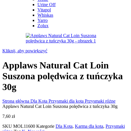
Urine Off
Vitapol
Whiskas
Yarro
Zolux
Kliknij, aby powiększyć
Applaws Natural Cat Loin
Suszona polędwica z tuńczyka
30g
Strona główna
Dla Kota
Przysmaki dla kota
Przysmaki różne
Applaws Natural Cat Loin Suszona polędwica z tuńczyka 30g
7,60
zł
SKU
MOL11600
Kategorie
Dla Kota
,
Karma dla kota
,
Przysmaki