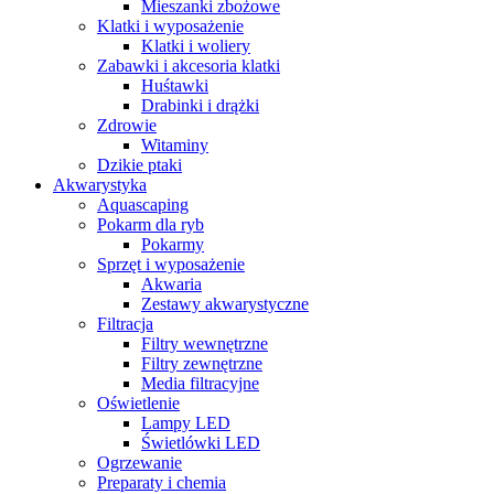
Mieszanki zbożowe
Klatki i wyposażenie
Klatki i woliery
Zabawki i akcesoria klatki
Huśtawki
Drabinki i drążki
Zdrowie
Witaminy
Dzikie ptaki
Akwarystyka
Aquascaping
Pokarm dla ryb
Pokarmy
Sprzęt i wyposażenie
Akwaria
Zestawy akwarystyczne
Filtracja
Filtry wewnętrzne
Filtry zewnętrzne
Media filtracyjne
Oświetlenie
Lampy LED
Świetlówki LED
Ogrzewanie
Preparaty i chemia