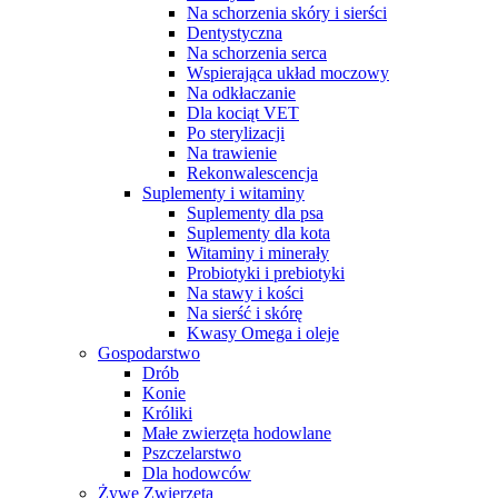
Na schorzenia skóry i sierści
Dentystyczna
Na schorzenia serca
Wspierająca układ moczowy
Na odkłaczanie
Dla kociąt VET
Po sterylizacji
Na trawienie
Rekonwalescencja
Suplementy i witaminy
Suplementy dla psa
Suplementy dla kota
Witaminy i minerały
Probiotyki i prebiotyki
Na stawy i kości
Na sierść i skórę
Kwasy Omega i oleje
Gospodarstwo
Drób
Konie
Króliki
Małe zwierzęta hodowlane
Pszczelarstwo
Dla hodowców
Żywe Zwierzęta