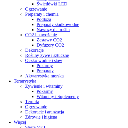
Świetlówki LED
Ogrzewanie
Preparaty i chemia
Podłoża
Preparaty słodkowodne
Nawozy dla roślin
CO2 i nawożenie
Zestawy CO2
Dyfuzory CO2
Dekoracje
Rośliny żywe i sztuczne
Oczko wodne i staw
Pokarmy
Preparaty
Akwarystyka morska
Terrarystyka
Żywienie i witaminy
Pokarmy
Witaminy i Suplementy
Terraria
Ogrzewanie
Dekoracje i aranżacja
Zdrowie i higiena
Więcej
Strefa VET