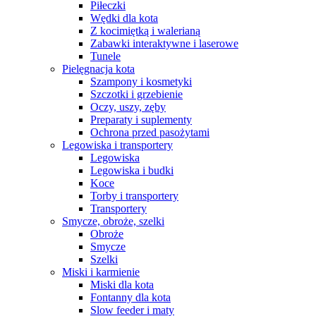
Piłeczki
Wędki dla kota
Z kocimiętką i walerianą
Zabawki interaktywne i laserowe
Tunele
Pielęgnacja kota
Szampony i kosmetyki
Szczotki i grzebienie
Oczy, uszy, zęby
Preparaty i suplementy
Ochrona przed pasożytami
Legowiska i transportery
Legowiska
Legowiska i budki
Koce
Torby i transportery
Transportery
Smycze, obroże, szelki
Obroże
Smycze
Szelki
Miski i karmienie
Miski dla kota
Fontanny dla kota
Slow feeder i maty