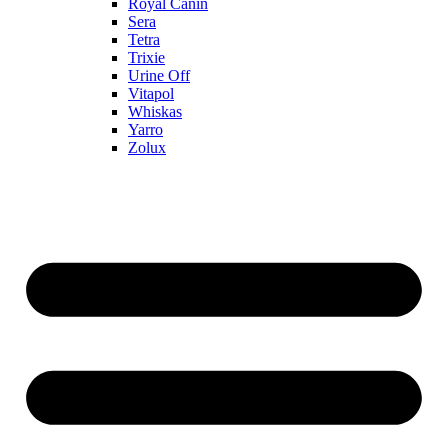
Royal Canin
Sera
Tetra
Trixie
Urine Off
Vitapol
Whiskas
Yarro
Zolux