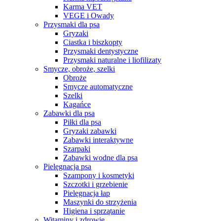
Karma VET
VEGE i Owady
Przysmaki dla psa
Gryzaki
Ciastka i biszkopty
Przysmaki dentystyczne
Przysmaki naturalne i liofilizaty
Smycze, obroże, szelki
Obroże
Smycze automatyczne
Szelki
Kagańce
Zabawki dla psa
Piłki dla psa
Gryzaki zabawki
Zabawki interaktywne
Szarpaki
Zabawki wodne dla psa
Pielęgnacja psa
Szampony i kosmetyki
Szczotki i grzebienie
Pielęgnacja łap
Maszynki do strzyżenia
Higiena i sprzątanie
Witaminy i zdrowie