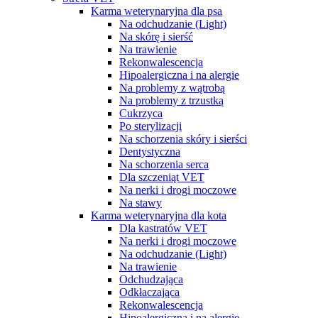
Karma weterynaryjna dla psa
Na odchudzanie (Light)
Na skórę i sierść
Na trawienie
Rekonwalescencja
Hipoalergiczna i na alergie
Na problemy z wątrobą
Na problemy z trzustką
Cukrzyca
Po sterylizacji
Na schorzenia skóry i sierści
Dentystyczna
Na schorzenia serca
Dla szczeniąt VET
Na nerki i drogi moczowe
Na stawy
Karma weterynaryjna dla kota
Dla kastratów VET
Na nerki i drogi moczowe
Na odchudzanie (Light)
Na trawienie
Odchudzająca
Odkłaczająca
Rekonwalescencja
Hipoalergiczna i na alergie