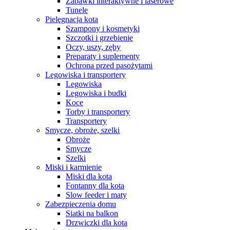
Zabawki interaktywne i laserowe
Tunele
Pielęgnacja kota
Szampony i kosmetyki
Szczotki i grzebienie
Oczy, uszy, zęby
Preparaty i suplementy
Ochrona przed pasożytami
Legowiska i transportery
Legowiska
Legowiska i budki
Koce
Torby i transportery
Transportery
Smycze, obroże, szelki
Obroże
Smycze
Szelki
Miski i karmienie
Miski dla kota
Fontanny dla kota
Slow feeder i maty
Zabezpieczenia domu
Siatki na balkon
Drzwiczki dla kota