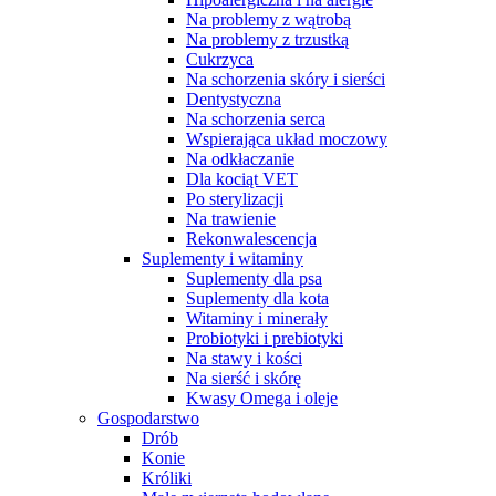
Na problemy z wątrobą
Na problemy z trzustką
Cukrzyca
Na schorzenia skóry i sierści
Dentystyczna
Na schorzenia serca
Wspierająca układ moczowy
Na odkłaczanie
Dla kociąt VET
Po sterylizacji
Na trawienie
Rekonwalescencja
Suplementy i witaminy
Suplementy dla psa
Suplementy dla kota
Witaminy i minerały
Probiotyki i prebiotyki
Na stawy i kości
Na sierść i skórę
Kwasy Omega i oleje
Gospodarstwo
Drób
Konie
Króliki