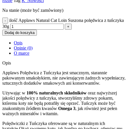
różne
Tag
K_Nowości
Na stanie (może być zamówiony)
ilość Applaws Natural Cat Loin Suszona polędwica z tuńczyka
30g
Dodaj do koszyka
Opis
Opinie (0)
O marce
Opis
Applaws Polędwica z Tuńczyka jest smacznym, starannie
pakowanym smakołykiem, nie zawierającym żadnych wypełniaczy,
sztucznych dodatków smakowych ani konserwantów.
Używając w
100% naturalnych składników
oraz najwyższej
jakości polędwicy z tuńczyka, stworzyliśmy zdrowy pokarm,
któremu koty nie będą potrafiły się oprzeć. Tuńczyk może być
znakomitym źródłem kwasów
Omega 3
, jak również jest pełen
ważnych minerałów i witamin.
Polędwiczki z Tuńczyka oferowane są w naturalnym ich
kształcie.Okaż swojemu kotu, jak bardzo go kochasz, oferując mu