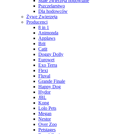
Małe zwierzęta hodowlane
Pszczelarstwo
Dla hodowców
Żywe Zwierzęta
Producenci
8 in 1
Animonda
Applaws
Brit
Catit
Doggy Dolly
Eurowet
Exo Terra
Flexi
Fluval
Grande Finale
Happy Dog
Hydor
JBL
Kong
Lolo Pets
Megan
Nestor
Over Zoo
Petstages