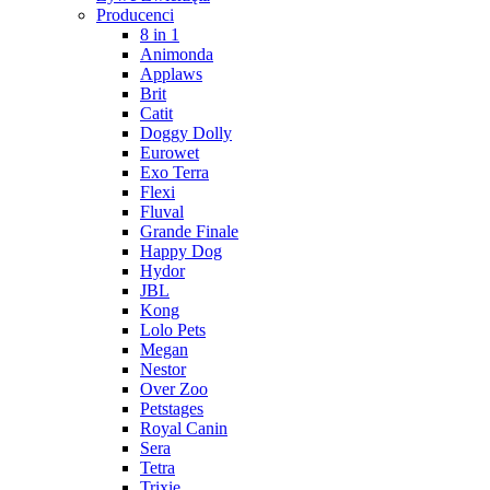
Producenci
8 in 1
Animonda
Applaws
Brit
Catit
Doggy Dolly
Eurowet
Exo Terra
Flexi
Fluval
Grande Finale
Happy Dog
Hydor
JBL
Kong
Lolo Pets
Megan
Nestor
Over Zoo
Petstages
Royal Canin
Sera
Tetra
Trixie