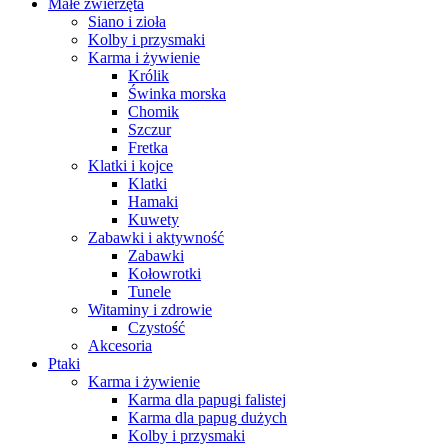
Małe zwierzęta
Siano i zioła
Kolby i przysmaki
Karma i żywienie
Królik
Świnka morska
Chomik
Szczur
Fretka
Klatki i kojce
Klatki
Hamaki
Kuwety
Zabawki i aktywność
Zabawki
Kołowrotki
Tunele
Witaminy i zdrowie
Czystość
Akcesoria
Ptaki
Karma i żywienie
Karma dla papugi falistej
Karma dla papug dużych
Kolby i przysmaki