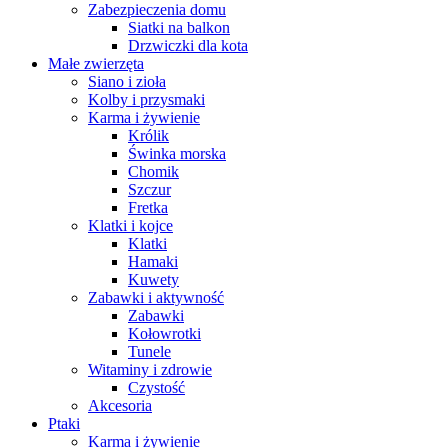
Zabezpieczenia domu
Siatki na balkon
Drzwiczki dla kota
Małe zwierzęta
Siano i zioła
Kolby i przysmaki
Karma i żywienie
Królik
Świnka morska
Chomik
Szczur
Fretka
Klatki i kojce
Klatki
Hamaki
Kuwety
Zabawki i aktywność
Zabawki
Kołowrotki
Tunele
Witaminy i zdrowie
Czystość
Akcesoria
Ptaki
Karma i żywienie