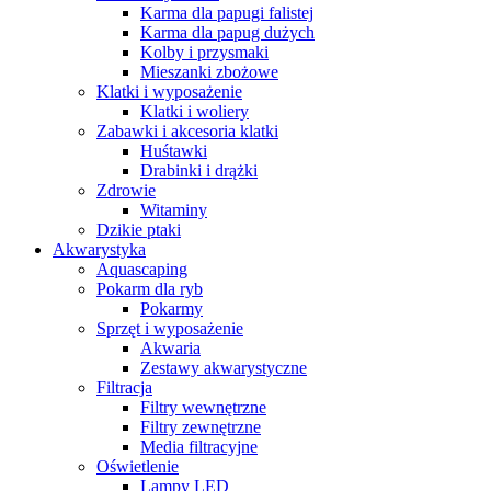
Karma dla papugi falistej
Karma dla papug dużych
Kolby i przysmaki
Mieszanki zbożowe
Klatki i wyposażenie
Klatki i woliery
Zabawki i akcesoria klatki
Huśtawki
Drabinki i drążki
Zdrowie
Witaminy
Dzikie ptaki
Akwarystyka
Aquascaping
Pokarm dla ryb
Pokarmy
Sprzęt i wyposażenie
Akwaria
Zestawy akwarystyczne
Filtracja
Filtry wewnętrzne
Filtry zewnętrzne
Media filtracyjne
Oświetlenie
Lampy LED