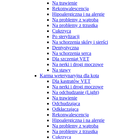
Na trawienie
Rekonwalescencja
Hipoalergiczna i na alergie
Na problemy z wątrobą
Na problemy z trzustką
Cukrzyca
Po sterylizacji
Na schorzenia skóry i sierści
Dentystyczna
Na schorzenia serca
Dla szczeniąt VET
Na nerki i drogi moczowe
Na stawy
Karma weterynaryjna dla kota
Dla kastratów VET
Na nerki i drogi moczowe
Na odchudzanie (Light)
Na trawienie
Odchudzająca
Odkłaczająca
Rekonwalescencja
Hipoalergiczna i na alergie
Na problemy z wątrobą
Na problemy z trzustką
Cukrzyca