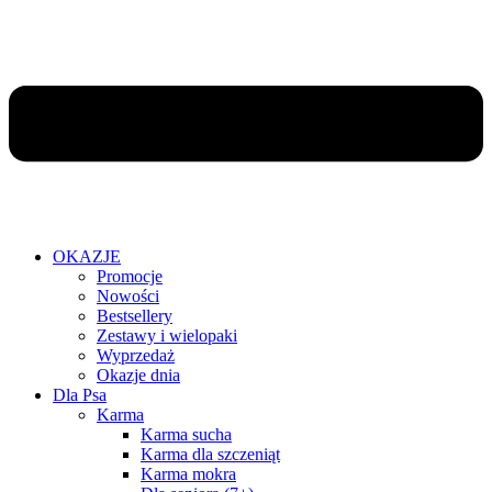
OKAZJE
Promocje
Nowości
Bestsellery
Zestawy i wielopaki
Wyprzedaż
Okazje dnia
Dla Psa
Karma
Karma sucha
Karma dla szczeniąt
Karma mokra