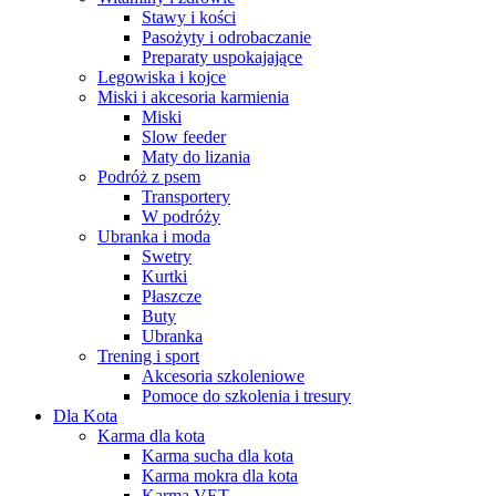
Stawy i kości
Pasożyty i odrobaczanie
Preparaty uspokajające
Legowiska i kojce
Miski i akcesoria karmienia
Miski
Slow feeder
Maty do lizania
Podróż z psem
Transportery
W podróży
Ubranka i moda
Swetry
Kurtki
Płaszcze
Buty
Ubranka
Trening i sport
Akcesoria szkoleniowe
Pomoce do szkolenia i tresury
Dla Kota
Karma dla kota
Karma sucha dla kota
Karma mokra dla kota
Karma VET