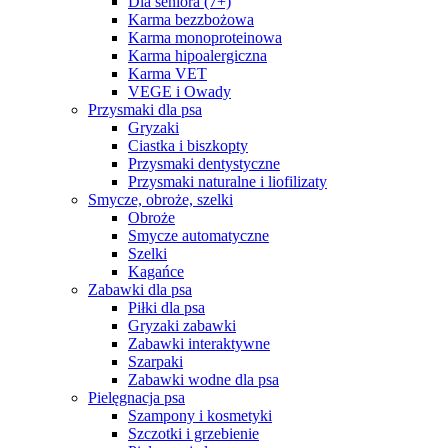
Dla seniora (7+)
Karma bezzbożowa
Karma monoproteinowa
Karma hipoalergiczna
Karma VET
VEGE i Owady
Przysmaki dla psa
Gryzaki
Ciastka i biszkopty
Przysmaki dentystyczne
Przysmaki naturalne i liofilizaty
Smycze, obroże, szelki
Obroże
Smycze automatyczne
Szelki
Kagańce
Zabawki dla psa
Piłki dla psa
Gryzaki zabawki
Zabawki interaktywne
Szarpaki
Zabawki wodne dla psa
Pielęgnacja psa
Szampony i kosmetyki
Szczotki i grzebienie