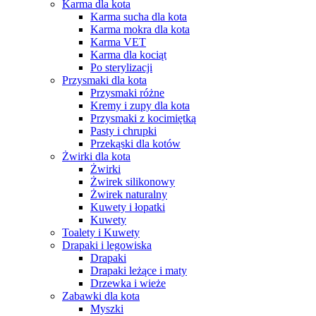
Karma dla kota
Karma sucha dla kota
Karma mokra dla kota
Karma VET
Karma dla kociąt
Po sterylizacji
Przysmaki dla kota
Przysmaki różne
Kremy i zupy dla kota
Przysmaki z kocimiętką
Pasty i chrupki
Przekąski dla kotów
Żwirki dla kota
Żwirki
Żwirek silikonowy
Żwirek naturalny
Kuwety i łopatki
Kuwety
Toalety i Kuwety
Drapaki i legowiska
Drapaki
Drapaki leżące i maty
Drzewka i wieże
Zabawki dla kota
Myszki