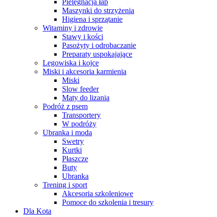
Pielęgnacja łap
Maszynki do strzyżenia
Higiena i sprzątanie
Witaminy i zdrowie
Stawy i kości
Pasożyty i odrobaczanie
Preparaty uspokajające
Legowiska i kojce
Miski i akcesoria karmienia
Miski
Slow feeder
Maty do lizania
Podróż z psem
Transportery
W podróży
Ubranka i moda
Swetry
Kurtki
Płaszcze
Buty
Ubranka
Trening i sport
Akcesoria szkoleniowe
Pomoce do szkolenia i tresury
Dla Kota