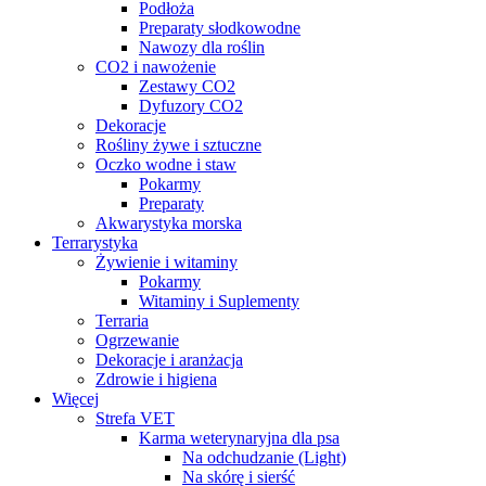
Podłoża
Preparaty słodkowodne
Nawozy dla roślin
CO2 i nawożenie
Zestawy CO2
Dyfuzory CO2
Dekoracje
Rośliny żywe i sztuczne
Oczko wodne i staw
Pokarmy
Preparaty
Akwarystyka morska
Terrarystyka
Żywienie i witaminy
Pokarmy
Witaminy i Suplementy
Terraria
Ogrzewanie
Dekoracje i aranżacja
Zdrowie i higiena
Więcej
Strefa VET
Karma weterynaryjna dla psa
Na odchudzanie (Light)
Na skórę i sierść