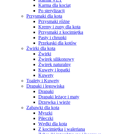
Karma dla kociąt
Po sterylizacji
Przysmaki dla kota
Przysmaki różne
Kremy i zupy dla kota
Przysmaki z kocimiętką
Pasty i chrupki
Przekąski dla kotów
Żwirki dla kota
Żwirki
Żwirek silikonowy
Żwirek naturalny
Kuwety i łopatki
Kuwety
Toalety i Kuwety
Drapaki i legowiska
Drapaki
Drapaki leżące i maty
Drzewka i wieże
Zabawki dla kota
Myszki
Piłeczki
Wędki dla kota
Z kocimiętką i walerianą