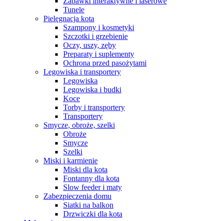
Zabawki interaktywne i laserowe
Tunele
Pielęgnacja kota
Szampony i kosmetyki
Szczotki i grzebienie
Oczy, uszy, zęby
Preparaty i suplementy
Ochrona przed pasożytami
Legowiska i transportery
Legowiska
Legowiska i budki
Koce
Torby i transportery
Transportery
Smycze, obroże, szelki
Obroże
Smycze
Szelki
Miski i karmienie
Miski dla kota
Fontanny dla kota
Slow feeder i maty
Zabezpieczenia domu
Siatki na balkon
Drzwiczki dla kota