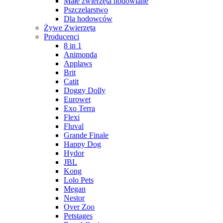
Małe zwierzęta hodowlane
Pszczelarstwo
Dla hodowców
Żywe Zwierzęta
Producenci
8 in 1
Animonda
Applaws
Brit
Catit
Doggy Dolly
Eurowet
Exo Terra
Flexi
Fluval
Grande Finale
Happy Dog
Hydor
JBL
Kong
Lolo Pets
Megan
Nestor
Over Zoo
Petstages