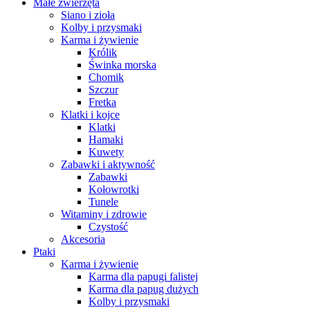
Małe zwierzęta
Siano i zioła
Kolby i przysmaki
Karma i żywienie
Królik
Świnka morska
Chomik
Szczur
Fretka
Klatki i kojce
Klatki
Hamaki
Kuwety
Zabawki i aktywność
Zabawki
Kołowrotki
Tunele
Witaminy i zdrowie
Czystość
Akcesoria
Ptaki
Karma i żywienie
Karma dla papugi falistej
Karma dla papug dużych
Kolby i przysmaki