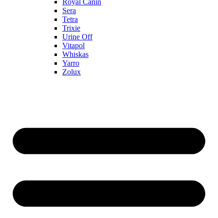
Royal Canin
Sera
Tetra
Trixie
Urine Off
Vitapol
Whiskas
Yarro
Zolux