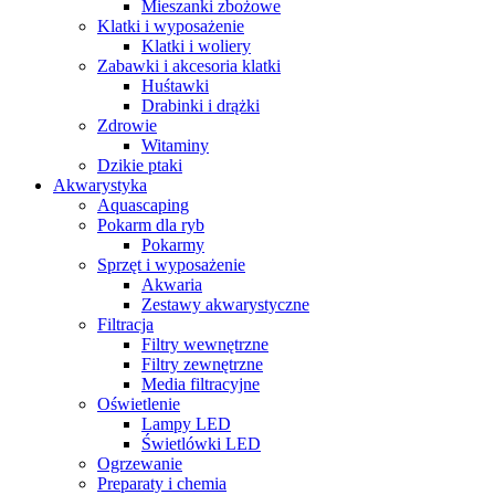
Mieszanki zbożowe
Klatki i wyposażenie
Klatki i woliery
Zabawki i akcesoria klatki
Huśtawki
Drabinki i drążki
Zdrowie
Witaminy
Dzikie ptaki
Akwarystyka
Aquascaping
Pokarm dla ryb
Pokarmy
Sprzęt i wyposażenie
Akwaria
Zestawy akwarystyczne
Filtracja
Filtry wewnętrzne
Filtry zewnętrzne
Media filtracyjne
Oświetlenie
Lampy LED
Świetlówki LED
Ogrzewanie
Preparaty i chemia