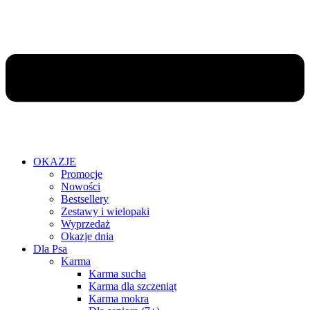
OKAZJE
Promocje
Nowości
Bestsellery
Zestawy i wielopaki
Wyprzedaż
Okazje dnia
Dla Psa
Karma
Karma sucha
Karma dla szczeniąt
Karma mokra