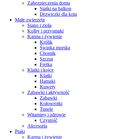
Zabezpieczenia domu
Siatki na balkon
Drzwiczki dla kota
Małe zwierzęta
Siano i zioła
Kolby i przysmaki
Karma i żywienie
Królik
Świnka morska
Chomik
Szczur
Fretka
Klatki i kojce
Klatki
Hamaki
Kuwety
Zabawki i aktywność
Zabawki
Kołowrotki
Tunele
Witaminy i zdrowie
Czystość
Akcesoria
Ptaki
Karma i żywienie