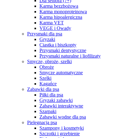
Dla seniora (7+)
Karma bezzbożowa
Karma monoproteinowa
Karma hipoalergiczna
Karma VET
VEGE i Owady
Przysmaki dla psa
Gryzaki
Ciastka i biszkopty
Przysmaki dentystyczne
Przysmaki naturalne i liofilizaty
Smycze, obroże, szelki
Obroże
Smycze automatyczne
Szelki
Kagańce
Zabawki dla psa
Piłki dla psa
Gryzaki zabawki
Zabawki interaktywne
Szarpaki
Zabawki wodne dla psa
Pielęgnacja psa
Szampony i kosmetyki
Szczotki i grzebienie