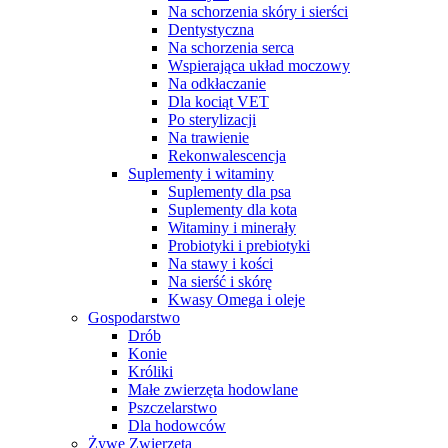
Na schorzenia skóry i sierści
Dentystyczna
Na schorzenia serca
Wspierająca układ moczowy
Na odkłaczanie
Dla kociąt VET
Po sterylizacji
Na trawienie
Rekonwalescencja
Suplementy i witaminy
Suplementy dla psa
Suplementy dla kota
Witaminy i minerały
Probiotyki i prebiotyki
Na stawy i kości
Na sierść i skórę
Kwasy Omega i oleje
Gospodarstwo
Drób
Konie
Króliki
Małe zwierzęta hodowlane
Pszczelarstwo
Dla hodowców
Żywe Zwierzęta