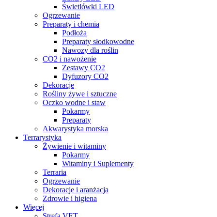
Świetlówki LED
Ogrzewanie
Preparaty i chemia
Podłoża
Preparaty słodkowodne
Nawozy dla roślin
CO2 i nawożenie
Zestawy CO2
Dyfuzory CO2
Dekoracje
Rośliny żywe i sztuczne
Oczko wodne i staw
Pokarmy
Preparaty
Akwarystyka morska
Terrarystyka
Żywienie i witaminy
Pokarmy
Witaminy i Suplementy
Terraria
Ogrzewanie
Dekoracje i aranżacja
Zdrowie i higiena
Więcej
Strefa VET