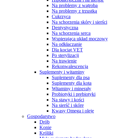
Na problemy z wątrobą
Na problemy z trzustką
Cukrzyca
Na schorzenia skóry i sierści
Dentystyczna
Na schorzenia serca
Wspierająca układ moczowy
Na odkłaczanie
Dla kociąt VET
Po sterylizacji
Na trawienie
Rekonwalescencja
Suplementy i witaminy
Suplementy dla psa
Suplementy dla kota
Witaminy i minerały
Probiotyki i prebiotyki
Na stawy i kości
Na sierść i skórę
Kwasy Omega i oleje
Gospodarstwo
Drób
Konie
Króliki