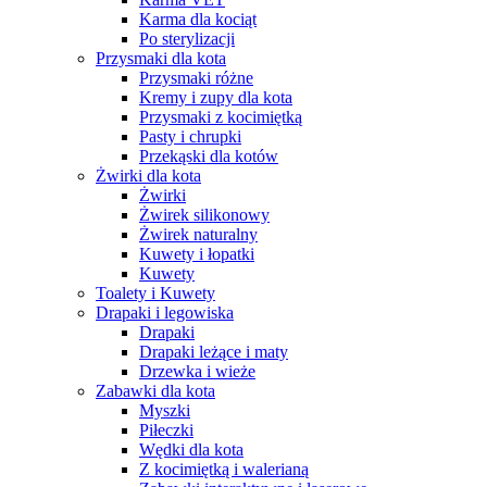
Karma dla kociąt
Po sterylizacji
Przysmaki dla kota
Przysmaki różne
Kremy i zupy dla kota
Przysmaki z kocimiętką
Pasty i chrupki
Przekąski dla kotów
Żwirki dla kota
Żwirki
Żwirek silikonowy
Żwirek naturalny
Kuwety i łopatki
Kuwety
Toalety i Kuwety
Drapaki i legowiska
Drapaki
Drapaki leżące i maty
Drzewka i wieże
Zabawki dla kota
Myszki
Piłeczki
Wędki dla kota
Z kocimiętką i walerianą