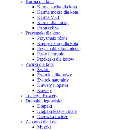
Karma dla kota
Karma sucha dla kota
Karma mokra dla kota
Karma VET
Karma dla kociąt
Po sterylizacji
Przysmaki dla kota
Przysmaki różne
Kremy i zupy dla kota
Przysmaki z kocimiętką
Pasty i chrupki
Przekąski dla kotów
Żwirki dla kota
Żwirki
Żwirek silikonowy
Żwirek naturalny
Kuwety i łopatki
Kuwety
Toalety i Kuwety
Drapaki i legowiska
Drapaki
Drapaki leżące i maty
Drzewka i wieże
Zabawki dla kota
Myszki