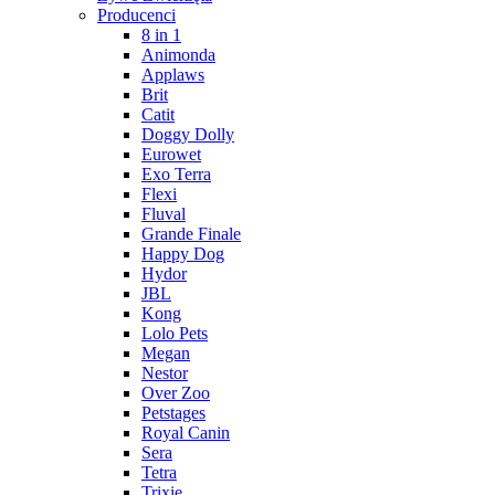
Producenci
8 in 1
Animonda
Applaws
Brit
Catit
Doggy Dolly
Eurowet
Exo Terra
Flexi
Fluval
Grande Finale
Happy Dog
Hydor
JBL
Kong
Lolo Pets
Megan
Nestor
Over Zoo
Petstages
Royal Canin
Sera
Tetra
Trixie