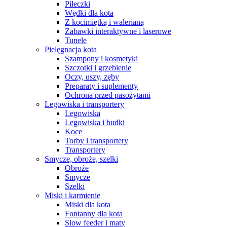
Piłeczki
Wędki dla kota
Z kocimiętką i walerianą
Zabawki interaktywne i laserowe
Tunele
Pielęgnacja kota
Szampony i kosmetyki
Szczotki i grzebienie
Oczy, uszy, zęby
Preparaty i suplementy
Ochrona przed pasożytami
Legowiska i transportery
Legowiska
Legowiska i budki
Koce
Torby i transportery
Transportery
Smycze, obroże, szelki
Obroże
Smycze
Szelki
Miski i karmienie
Miski dla kota
Fontanny dla kota
Slow feeder i maty