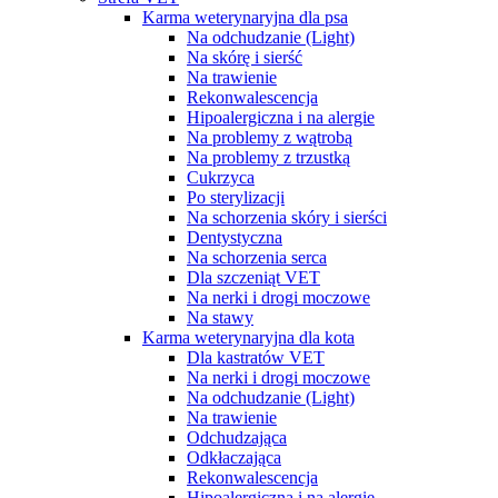
Karma weterynaryjna dla psa
Na odchudzanie (Light)
Na skórę i sierść
Na trawienie
Rekonwalescencja
Hipoalergiczna i na alergie
Na problemy z wątrobą
Na problemy z trzustką
Cukrzyca
Po sterylizacji
Na schorzenia skóry i sierści
Dentystyczna
Na schorzenia serca
Dla szczeniąt VET
Na nerki i drogi moczowe
Na stawy
Karma weterynaryjna dla kota
Dla kastratów VET
Na nerki i drogi moczowe
Na odchudzanie (Light)
Na trawienie
Odchudzająca
Odkłaczająca
Rekonwalescencja
Hipoalergiczna i na alergie