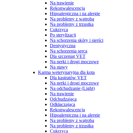
Na trawienie
Rekonwalescencja
Hipoalergiczna i na alergie
Na problemy z wątrobą
Na problemy z trzustką
Cukrzyca
Po sterylizacji
Na schorzenia skóry i sierści
Dentystyczna
Na schorzenia serca
Dla szczeniąt VET
Na nerki i drogi moczowe
Na stawy
Karma weterynaryjna dla kota
Dla kastratów VET
Na nerki i drogi moczowe
Na odchudzanie (Light)
Na trawienie
Odchudzająca
Odkłaczająca
Rekonwalescencja
Hipoalergiczna i na alergie
Na problemy z wątrobą
Na problemy z trzustką
Cukrzyca