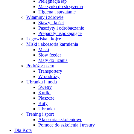
Pielęgnacja łap
Maszynki do strzyżenia
Higiena i sprzątanie
Witaminy i zdrowie
Stawy i kości
Pasożyty i odrobaczanie
Preparaty uspokajające
Legowiska i kojce
Miski i akcesoria karmienia
Miski
Slow feeder
Maty do lizania
Podróż z psem
Transportery
W podróży
Ubranka i moda
Swetry
Kurtki
Płaszcze
Buty
Ubranka
Trening i sport
Akcesoria szkoleniowe
Pomoce do szkolenia i tresury
Dla Kota