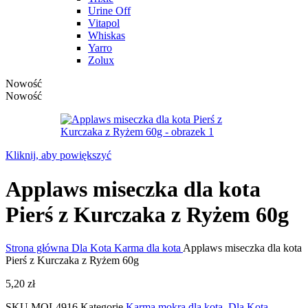
Urine Off
Vitapol
Whiskas
Yarro
Zolux
Nowość
Nowość
Kliknij, aby powiększyć
Applaws miseczka dla kota
Pierś z Kurczaka z Ryżem 60g
Strona główna
Dla Kota
Karma dla kota
Applaws miseczka dla kota
Pierś z Kurczaka z Ryżem 60g
5,20
zł
SKU
MOL4916
Kategorie
Karma mokra dla kota
,
Dla Kota
,