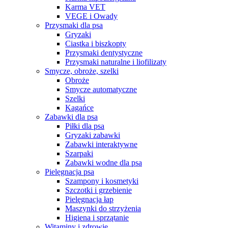
Karma VET
VEGE i Owady
Przysmaki dla psa
Gryzaki
Ciastka i biszkopty
Przysmaki dentystyczne
Przysmaki naturalne i liofilizaty
Smycze, obroże, szelki
Obroże
Smycze automatyczne
Szelki
Kagańce
Zabawki dla psa
Piłki dla psa
Gryzaki zabawki
Zabawki interaktywne
Szarpaki
Zabawki wodne dla psa
Pielęgnacja psa
Szampony i kosmetyki
Szczotki i grzebienie
Pielęgnacja łap
Maszynki do strzyżenia
Higiena i sprzątanie
Witaminy i zdrowie