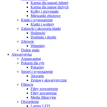
Karma dla papugi falistej
Karma dla papug dużych
Kolby i przysmaki
Mieszanki zbożowe
Klatki i wyposażenie
Klatki i woliery
Zabawki i akcesoria klatki
Huśtawki
Drabinki i drążki
Zdrowie
Witaminy
Dzikie ptaki
Akwarystyka
Aquascaping
Pokarm dla ryb
Pokarmy
Sprzęt i wyposażenie
Akwaria
Zestawy akwarystyczne
Filtracja
Filtry wewnętrzne
Filtry zewnętrzne
Media filtracyjne
Oświetlenie
Lampy LED