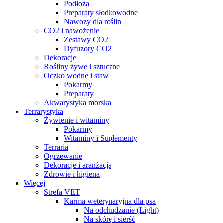
Podłoża
Preparaty słodkowodne
Nawozy dla roślin
CO2 i nawożenie
Zestawy CO2
Dyfuzory CO2
Dekoracje
Rośliny żywe i sztuczne
Oczko wodne i staw
Pokarmy
Preparaty
Akwarystyka morska
Terrarystyka
Żywienie i witaminy
Pokarmy
Witaminy i Suplementy
Terraria
Ogrzewanie
Dekoracje i aranżacja
Zdrowie i higiena
Więcej
Strefa VET
Karma weterynaryjna dla psa
Na odchudzanie (Light)
Na skórę i sierść