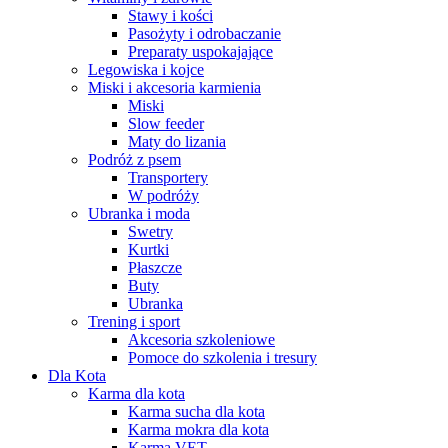
Stawy i kości
Pasożyty i odrobaczanie
Preparaty uspokajające
Legowiska i kojce
Miski i akcesoria karmienia
Miski
Slow feeder
Maty do lizania
Podróż z psem
Transportery
W podróży
Ubranka i moda
Swetry
Kurtki
Płaszcze
Buty
Ubranka
Trening i sport
Akcesoria szkoleniowe
Pomoce do szkolenia i tresury
Dla Kota
Karma dla kota
Karma sucha dla kota
Karma mokra dla kota
Karma VET