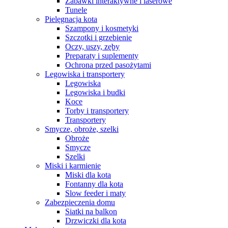
Zabawki interaktywne i laserowe
Tunele
Pielęgnacja kota
Szampony i kosmetyki
Szczotki i grzebienie
Oczy, uszy, zęby
Preparaty i suplementy
Ochrona przed pasożytami
Legowiska i transportery
Legowiska
Legowiska i budki
Koce
Torby i transportery
Transportery
Smycze, obroże, szelki
Obroże
Smycze
Szelki
Miski i karmienie
Miski dla kota
Fontanny dla kota
Slow feeder i maty
Zabezpieczenia domu
Siatki na balkon
Drzwiczki dla kota