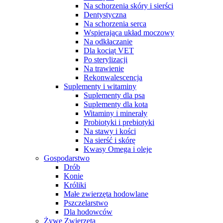
Na schorzenia skóry i sierści
Dentystyczna
Na schorzenia serca
Wspierająca układ moczowy
Na odkłaczanie
Dla kociąt VET
Po sterylizacji
Na trawienie
Rekonwalescencja
Suplementy i witaminy
Suplementy dla psa
Suplementy dla kota
Witaminy i minerały
Probiotyki i prebiotyki
Na stawy i kości
Na sierść i skórę
Kwasy Omega i oleje
Gospodarstwo
Drób
Konie
Króliki
Małe zwierzęta hodowlane
Pszczelarstwo
Dla hodowców
Żywe Zwierzęta