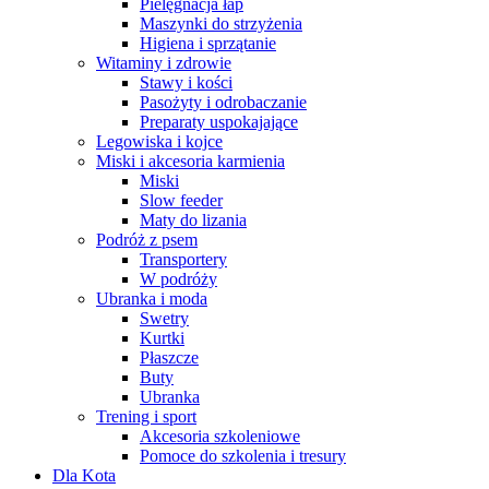
Pielęgnacja łap
Maszynki do strzyżenia
Higiena i sprzątanie
Witaminy i zdrowie
Stawy i kości
Pasożyty i odrobaczanie
Preparaty uspokajające
Legowiska i kojce
Miski i akcesoria karmienia
Miski
Slow feeder
Maty do lizania
Podróż z psem
Transportery
W podróży
Ubranka i moda
Swetry
Kurtki
Płaszcze
Buty
Ubranka
Trening i sport
Akcesoria szkoleniowe
Pomoce do szkolenia i tresury
Dla Kota