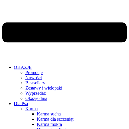
OKAZJE
Promocje
Nowości
Bestsellery
Zestawy i wielopaki
Wyprzedaż
Okazje dnia
Dla Psa
Karma
Karma sucha
Karma dla szczeniąt
Karma mokra