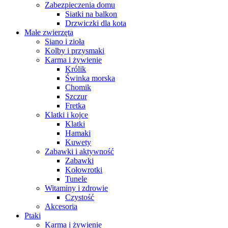
Zabezpieczenia domu
Siatki na balkon
Drzwiczki dla kota
Małe zwierzęta
Siano i zioła
Kolby i przysmaki
Karma i żywienie
Królik
Świnka morska
Chomik
Szczur
Fretka
Klatki i kojce
Klatki
Hamaki
Kuwety
Zabawki i aktywność
Zabawki
Kołowrotki
Tunele
Witaminy i zdrowie
Czystość
Akcesoria
Ptaki
Karma i żywienie