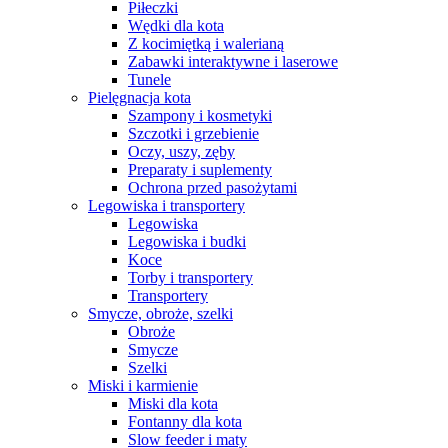
Piłeczki
Wędki dla kota
Z kocimiętką i walerianą
Zabawki interaktywne i laserowe
Tunele
Pielęgnacja kota
Szampony i kosmetyki
Szczotki i grzebienie
Oczy, uszy, zęby
Preparaty i suplementy
Ochrona przed pasożytami
Legowiska i transportery
Legowiska
Legowiska i budki
Koce
Torby i transportery
Transportery
Smycze, obroże, szelki
Obroże
Smycze
Szelki
Miski i karmienie
Miski dla kota
Fontanny dla kota
Slow feeder i maty