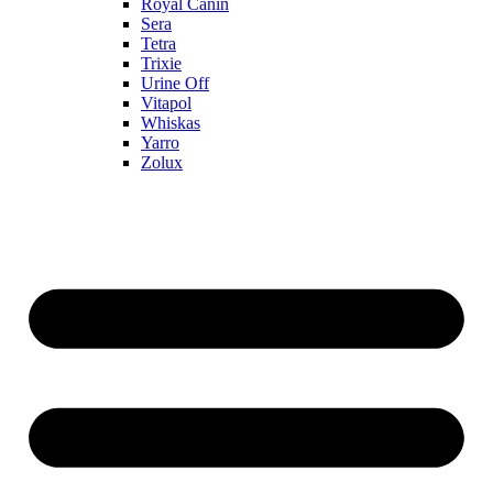
Royal Canin
Sera
Tetra
Trixie
Urine Off
Vitapol
Whiskas
Yarro
Zolux