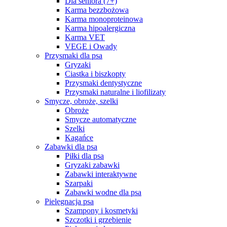
Dla seniora (7+)
Karma bezzbożowa
Karma monoproteinowa
Karma hipoalergiczna
Karma VET
VEGE i Owady
Przysmaki dla psa
Gryzaki
Ciastka i biszkopty
Przysmaki dentystyczne
Przysmaki naturalne i liofilizaty
Smycze, obroże, szelki
Obroże
Smycze automatyczne
Szelki
Kagańce
Zabawki dla psa
Piłki dla psa
Gryzaki zabawki
Zabawki interaktywne
Szarpaki
Zabawki wodne dla psa
Pielęgnacja psa
Szampony i kosmetyki
Szczotki i grzebienie