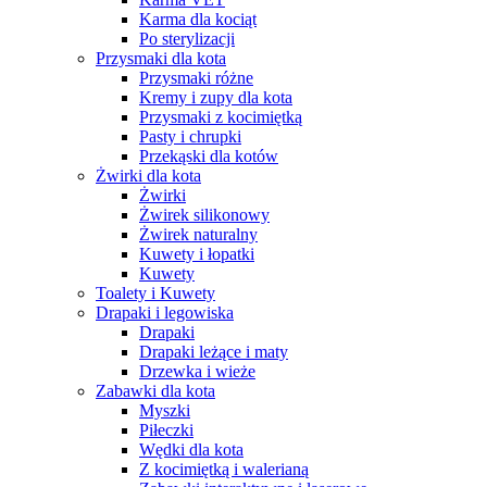
Karma dla kociąt
Po sterylizacji
Przysmaki dla kota
Przysmaki różne
Kremy i zupy dla kota
Przysmaki z kocimiętką
Pasty i chrupki
Przekąski dla kotów
Żwirki dla kota
Żwirki
Żwirek silikonowy
Żwirek naturalny
Kuwety i łopatki
Kuwety
Toalety i Kuwety
Drapaki i legowiska
Drapaki
Drapaki leżące i maty
Drzewka i wieże
Zabawki dla kota
Myszki
Piłeczki
Wędki dla kota
Z kocimiętką i walerianą