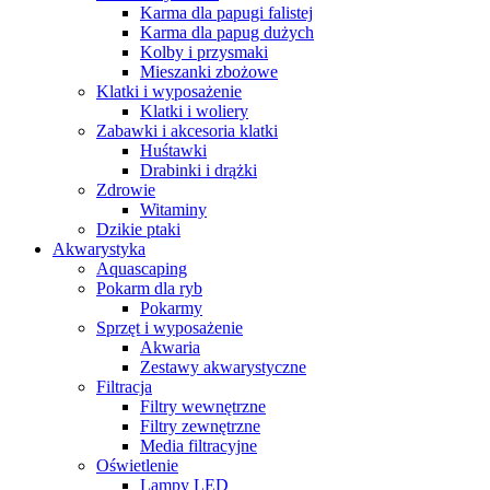
Karma dla papugi falistej
Karma dla papug dużych
Kolby i przysmaki
Mieszanki zbożowe
Klatki i wyposażenie
Klatki i woliery
Zabawki i akcesoria klatki
Huśtawki
Drabinki i drążki
Zdrowie
Witaminy
Dzikie ptaki
Akwarystyka
Aquascaping
Pokarm dla ryb
Pokarmy
Sprzęt i wyposażenie
Akwaria
Zestawy akwarystyczne
Filtracja
Filtry wewnętrzne
Filtry zewnętrzne
Media filtracyjne
Oświetlenie
Lampy LED