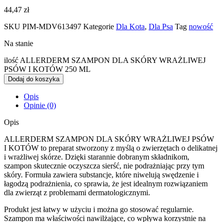
44,47
zł
SKU
PIM-MDV613497
Kategorie
Dla Kota
,
Dla Psa
Tag
nowość
Na stanie
ilość ALLERDERM SZAMPON DLA SKÓRY WRAŻLIWEJ
PSÓW I KOTÓW 250 ML
Dodaj do koszyka
Opis
Opinie (0)
Opis
ALLERDERM SZAMPON DLA SKÓRY WRAŻLIWEJ PSÓW
I KOTÓW to preparat stworzony z myślą o zwierzętach o delikatnej
i wrażliwej skórze. Dzięki starannie dobranym składnikom,
szampon skutecznie oczyszcza sierść, nie podrażniając przy tym
skóry. Formuła zawiera substancje, które niwelują swędzenie i
łagodzą podrażnienia, co sprawia, że jest idealnym rozwiązaniem
dla zwierząt z problemami dermatologicznymi.
Produkt jest łatwy w użyciu i można go stosować regularnie.
Szampon ma właściwości nawilżające, co wpływa korzystnie na