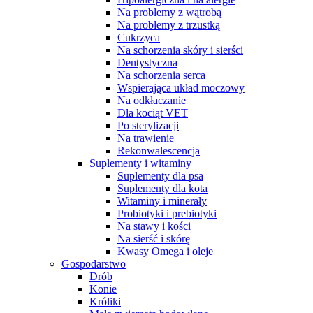
Na problemy z wątrobą
Na problemy z trzustką
Cukrzyca
Na schorzenia skóry i sierści
Dentystyczna
Na schorzenia serca
Wspierająca układ moczowy
Na odkłaczanie
Dla kociąt VET
Po sterylizacji
Na trawienie
Rekonwalescencja
Suplementy i witaminy
Suplementy dla psa
Suplementy dla kota
Witaminy i minerały
Probiotyki i prebiotyki
Na stawy i kości
Na sierść i skórę
Kwasy Omega i oleje
Gospodarstwo
Drób
Konie
Króliki