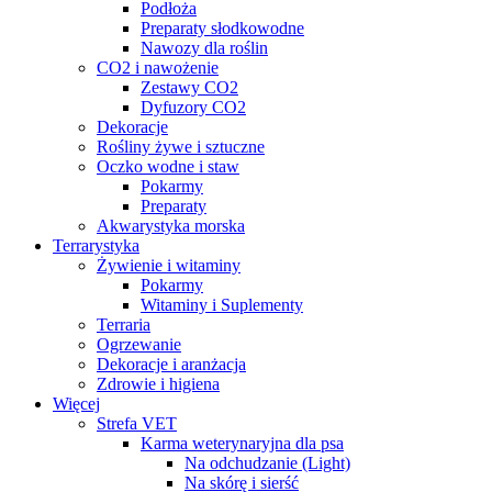
Podłoża
Preparaty słodkowodne
Nawozy dla roślin
CO2 i nawożenie
Zestawy CO2
Dyfuzory CO2
Dekoracje
Rośliny żywe i sztuczne
Oczko wodne i staw
Pokarmy
Preparaty
Akwarystyka morska
Terrarystyka
Żywienie i witaminy
Pokarmy
Witaminy i Suplementy
Terraria
Ogrzewanie
Dekoracje i aranżacja
Zdrowie i higiena
Więcej
Strefa VET
Karma weterynaryjna dla psa
Na odchudzanie (Light)
Na skórę i sierść