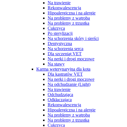
Na trawienie
Rekonwalescencja
Hipoalergiczna i na alergie
Na problemy z wątrobą
Na problemy z trzustką
Cukrzyca
Po sterylizacji
Na schorzenia skóry i sierści
Dentystyczna
Na schorzenia serca
Dla szczeniąt VET
Na nerki i drogi moczowe
Na stawy
Karma weterynaryjna dla kota
Dla kastratów VET
Na nerki i drogi moczowe
Na odchudzanie (Light)
Na trawienie
Odchudzająca
Odkłaczająca
Rekonwalescencja
Hipoalergiczna i na alergie
Na problemy z wątrobą
Na problemy z trzustką
Cukrzyca