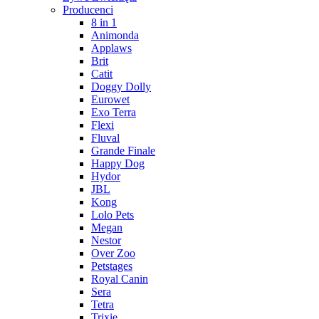
Producenci
8 in 1
Animonda
Applaws
Brit
Catit
Doggy Dolly
Eurowet
Exo Terra
Flexi
Fluval
Grande Finale
Happy Dog
Hydor
JBL
Kong
Lolo Pets
Megan
Nestor
Over Zoo
Petstages
Royal Canin
Sera
Tetra
Trixie