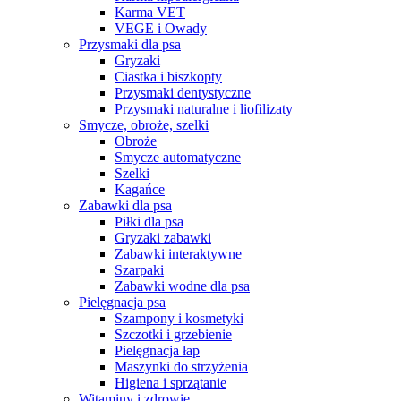
Karma VET
VEGE i Owady
Przysmaki dla psa
Gryzaki
Ciastka i biszkopty
Przysmaki dentystyczne
Przysmaki naturalne i liofilizaty
Smycze, obroże, szelki
Obroże
Smycze automatyczne
Szelki
Kagańce
Zabawki dla psa
Piłki dla psa
Gryzaki zabawki
Zabawki interaktywne
Szarpaki
Zabawki wodne dla psa
Pielęgnacja psa
Szampony i kosmetyki
Szczotki i grzebienie
Pielęgnacja łap
Maszynki do strzyżenia
Higiena i sprzątanie
Witaminy i zdrowie