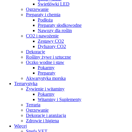
Świetlówki LED
Ogrzewanie
Preparaty i chemia
Podłoża
Preparaty słodkowodne
Nawozy dla roślin
CO2 i nawożenie
Zestawy CO2
Dyfuzory CO2
Dekoracje
Rośliny żywe i sztuczne
Oczko wodne i staw
Pokarmy
Preparaty
Akwarystyka morska
Terrarystyka
Żywienie i witaminy
Pokarmy
Witaminy i Suplementy
Terraria
Ogrzewanie
Dekoracje i aranżacja
Zdrowie i higiena
Więcej
Strefa VET