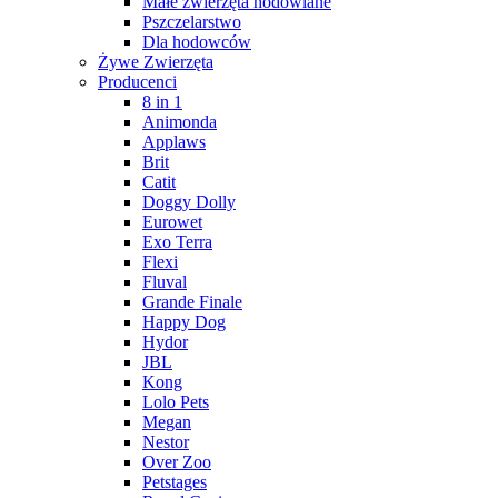
Małe zwierzęta hodowlane
Pszczelarstwo
Dla hodowców
Żywe Zwierzęta
Producenci
8 in 1
Animonda
Applaws
Brit
Catit
Doggy Dolly
Eurowet
Exo Terra
Flexi
Fluval
Grande Finale
Happy Dog
Hydor
JBL
Kong
Lolo Pets
Megan
Nestor
Over Zoo
Petstages