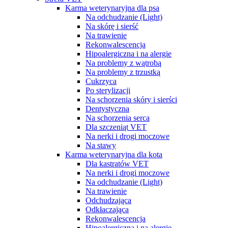
Karma weterynaryjna dla psa
Na odchudzanie (Light)
Na skórę i sierść
Na trawienie
Rekonwalescencja
Hipoalergiczna i na alergie
Na problemy z wątrobą
Na problemy z trzustką
Cukrzyca
Po sterylizacji
Na schorzenia skóry i sierści
Dentystyczna
Na schorzenia serca
Dla szczeniąt VET
Na nerki i drogi moczowe
Na stawy
Karma weterynaryjna dla kota
Dla kastratów VET
Na nerki i drogi moczowe
Na odchudzanie (Light)
Na trawienie
Odchudzająca
Odkłaczająca
Rekonwalescencja
Hipoalergiczna i na alergie