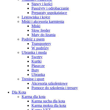
Stawy i kości
Pasożyty i odrobaczanie
Preparaty uspokajające
Legowiska i kojce
Miski i akcesoria karmienia
Miski
Slow feeder
Maty do lizania
Podróż z psem
Transportery
W podróży
Ubranka i moda
Swetry
Kurtki
Płaszcze
Buty
Ubranka
Trening i sport
Akcesoria szkoleniowe
Pomoce do szkolenia i tresury
Dla Kota
Karma dla kota
Karma sucha dla kota
Karma mokra dla kota
Karma VET