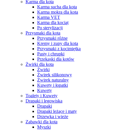
Karma dla kota
Karma sucha dla kota
Karma mokra dla kota
Karma VET
Karma dla kociąt
Po sterylizacji
Przysmaki dla kota
Przysmaki różne
Kremy i zupy dla kota
Przysmaki z kocimiętką
Pasty i chrupki
Przekąski dla kotów
Żwirki dla kota
Żwirki
Żwirek silikonowy
Żwirek naturalny
Kuwety i łopatki
Kuwety
Toalety i Kuwety
Drapaki i legowiska
Drapaki
Drapaki leżące i maty
Drzewka i wieże
Zabawki dla kota
Myszki