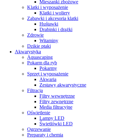
Mieszanki zbożowe
Klatki i wyposażenie
Klatki i woliery
Zabawki i akcesoria klatki
Huśtawki
Drabinki i drążki
Zdrowie
Witaminy
Dzikie ptaki
Akwarystyka
Aquascaping
Pokarm dla ryb
Pokarmy
Sprzęt i wyposażenie
Akwaria
Zestawy akwarystyczne
Filtracja
Filtry wewnętrzne
Filtry zewnętrzne
Media filtracyjne
Oświetlenie
Lampy LED
Świetlówki LED
Ogrzewanie
Preparaty i chemia