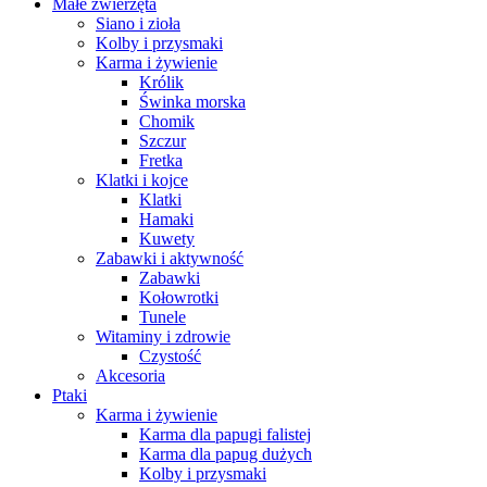
Małe zwierzęta
Siano i zioła
Kolby i przysmaki
Karma i żywienie
Królik
Świnka morska
Chomik
Szczur
Fretka
Klatki i kojce
Klatki
Hamaki
Kuwety
Zabawki i aktywność
Zabawki
Kołowrotki
Tunele
Witaminy i zdrowie
Czystość
Akcesoria
Ptaki
Karma i żywienie
Karma dla papugi falistej
Karma dla papug dużych
Kolby i przysmaki