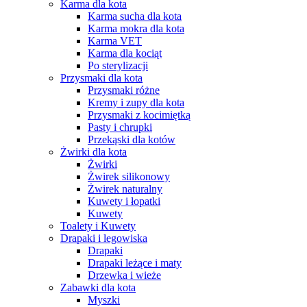
Karma dla kota
Karma sucha dla kota
Karma mokra dla kota
Karma VET
Karma dla kociąt
Po sterylizacji
Przysmaki dla kota
Przysmaki różne
Kremy i zupy dla kota
Przysmaki z kocimiętką
Pasty i chrupki
Przekąski dla kotów
Żwirki dla kota
Żwirki
Żwirek silikonowy
Żwirek naturalny
Kuwety i łopatki
Kuwety
Toalety i Kuwety
Drapaki i legowiska
Drapaki
Drapaki leżące i maty
Drzewka i wieże
Zabawki dla kota
Myszki