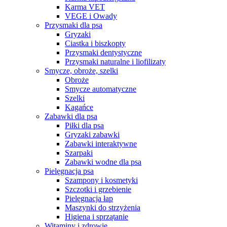
Karma VET
VEGE i Owady
Przysmaki dla psa
Gryzaki
Ciastka i biszkopty
Przysmaki dentystyczne
Przysmaki naturalne i liofilizaty
Smycze, obroże, szelki
Obroże
Smycze automatyczne
Szelki
Kagańce
Zabawki dla psa
Piłki dla psa
Gryzaki zabawki
Zabawki interaktywne
Szarpaki
Zabawki wodne dla psa
Pielęgnacja psa
Szampony i kosmetyki
Szczotki i grzebienie
Pielęgnacja łap
Maszynki do strzyżenia
Higiena i sprzątanie
Witaminy i zdrowie