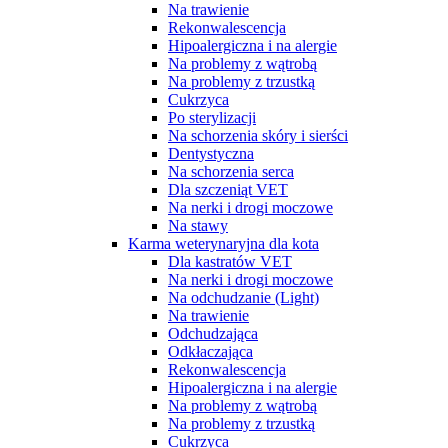
Na trawienie
Rekonwalescencja
Hipoalergiczna i na alergie
Na problemy z wątrobą
Na problemy z trzustką
Cukrzyca
Po sterylizacji
Na schorzenia skóry i sierści
Dentystyczna
Na schorzenia serca
Dla szczeniąt VET
Na nerki i drogi moczowe
Na stawy
Karma weterynaryjna dla kota
Dla kastratów VET
Na nerki i drogi moczowe
Na odchudzanie (Light)
Na trawienie
Odchudzająca
Odkłaczająca
Rekonwalescencja
Hipoalergiczna i na alergie
Na problemy z wątrobą
Na problemy z trzustką
Cukrzyca