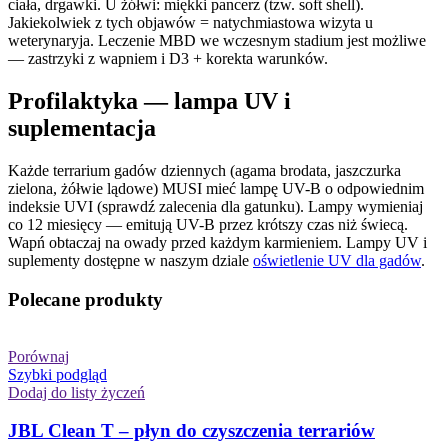
ciała, drgawki. U żółwi: miękki pancerz (tzw. soft shell).
Jakiekolwiek z tych objawów = natychmiastowa wizyta u
weterynaryja. Leczenie MBD we wczesnym stadium jest możliwe
— zastrzyki z wapniem i D3 + korekta warunków.
Profilaktyka — lampa UV i
suplementacja
Każde terrarium gadów dziennych (agama brodata, jaszczurka
zielona, żółwie lądowe) MUSI mieć lampę UV-B o odpowiednim
indeksie UVI (sprawdź zalecenia dla gatunku). Lampy wymieniaj
co 12 miesięcy — emitują UV-B przez krótszy czas niż świecą.
Wapń obtaczaj na owady przed każdym karmieniem. Lampy UV i
suplementy dostępne w naszym dziale
oświetlenie UV dla gadów
.
Polecane produkty
Porównaj
Szybki podgląd
Dodaj do listy życzeń
JBL Clean T – płyn do czyszczenia terrariów