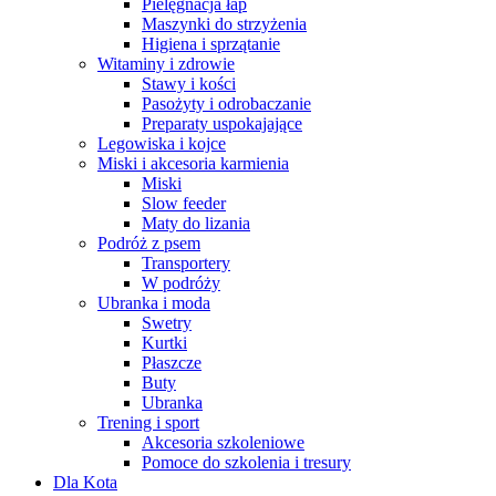
Pielęgnacja łap
Maszynki do strzyżenia
Higiena i sprzątanie
Witaminy i zdrowie
Stawy i kości
Pasożyty i odrobaczanie
Preparaty uspokajające
Legowiska i kojce
Miski i akcesoria karmienia
Miski
Slow feeder
Maty do lizania
Podróż z psem
Transportery
W podróży
Ubranka i moda
Swetry
Kurtki
Płaszcze
Buty
Ubranka
Trening i sport
Akcesoria szkoleniowe
Pomoce do szkolenia i tresury
Dla Kota