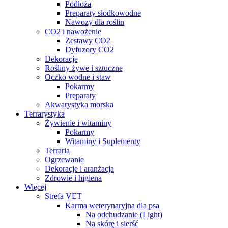
Podłoża
Preparaty słodkowodne
Nawozy dla roślin
CO2 i nawożenie
Zestawy CO2
Dyfuzory CO2
Dekoracje
Rośliny żywe i sztuczne
Oczko wodne i staw
Pokarmy
Preparaty
Akwarystyka morska
Terrarystyka
Żywienie i witaminy
Pokarmy
Witaminy i Suplementy
Terraria
Ogrzewanie
Dekoracje i aranżacja
Zdrowie i higiena
Więcej
Strefa VET
Karma weterynaryjna dla psa
Na odchudzanie (Light)
Na skórę i sierść