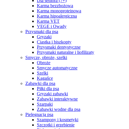
Dla seniora (7+)
Karma bezzbożowa
Karma monoproteinowa
Karma hipoalergiczna
Karma VET
VEGE i Owady
Przysmaki dla psa
Gryzaki
Ciastka i biszkopty
Przysmaki dentystyczne
Przysmaki naturalne i liofilizaty
Smycze, obroże, szelki
Obroże
Smycze automatyczne
Szelki
Kagańce
Zabawki dla psa
Piłki dla psa
Gryzaki zabawki
Zabawki interaktywne
Szarpaki
Zabawki wodne dla psa
Pielęgnacja psa
Szampony i kosmetyki
Szczotki i grzebienie