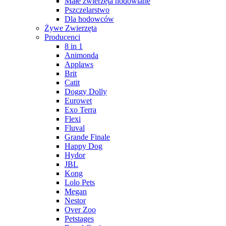
Małe zwierzęta hodowlane
Pszczelarstwo
Dla hodowców
Żywe Zwierzęta
Producenci
8 in 1
Animonda
Applaws
Brit
Catit
Doggy Dolly
Eurowet
Exo Terra
Flexi
Fluval
Grande Finale
Happy Dog
Hydor
JBL
Kong
Lolo Pets
Megan
Nestor
Over Zoo
Petstages