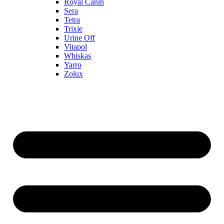
Royal Canin
Sera
Tetra
Trixie
Urine Off
Vitapol
Whiskas
Yarro
Zolux