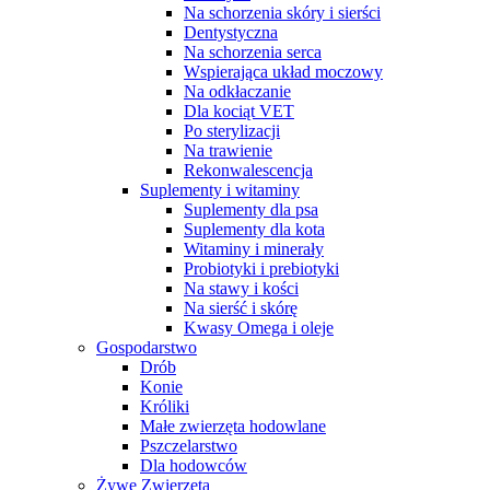
Na schorzenia skóry i sierści
Dentystyczna
Na schorzenia serca
Wspierająca układ moczowy
Na odkłaczanie
Dla kociąt VET
Po sterylizacji
Na trawienie
Rekonwalescencja
Suplementy i witaminy
Suplementy dla psa
Suplementy dla kota
Witaminy i minerały
Probiotyki i prebiotyki
Na stawy i kości
Na sierść i skórę
Kwasy Omega i oleje
Gospodarstwo
Drób
Konie
Króliki
Małe zwierzęta hodowlane
Pszczelarstwo
Dla hodowców
Żywe Zwierzęta