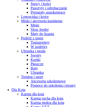
Stawy i kości
Pasożyty i odrobaczanie
Preparaty uspokajające
Legowiska i kojce
Miski i akcesoria karmienia
Miski
Slow feeder
Maty do lizania
Podróż z psem
Transportery
W podróży
Ubranka i moda
Swetry
Kurtki
Płaszcze
Buty
Ubranka
Trening i sport
Akcesoria szkoleniowe
Pomoce do szkolenia i tresury
Dla Kota
Karma dla kota
Karma sucha dla kota
Karma mokra dla kota
Karma VET