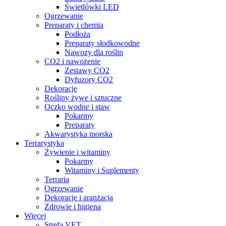
Świetlówki LED
Ogrzewanie
Preparaty i chemia
Podłoża
Preparaty słodkowodne
Nawozy dla roślin
CO2 i nawożenie
Zestawy CO2
Dyfuzory CO2
Dekoracje
Rośliny żywe i sztuczne
Oczko wodne i staw
Pokarmy
Preparaty
Akwarystyka morska
Terrarystyka
Żywienie i witaminy
Pokarmy
Witaminy i Suplementy
Terraria
Ogrzewanie
Dekoracje i aranżacja
Zdrowie i higiena
Więcej
Strefa VET