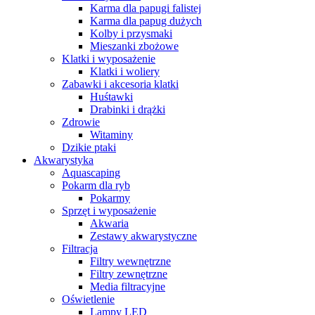
Karma dla papugi falistej
Karma dla papug dużych
Kolby i przysmaki
Mieszanki zbożowe
Klatki i wyposażenie
Klatki i woliery
Zabawki i akcesoria klatki
Huśtawki
Drabinki i drążki
Zdrowie
Witaminy
Dzikie ptaki
Akwarystyka
Aquascaping
Pokarm dla ryb
Pokarmy
Sprzęt i wyposażenie
Akwaria
Zestawy akwarystyczne
Filtracja
Filtry wewnętrzne
Filtry zewnętrzne
Media filtracyjne
Oświetlenie
Lampy LED