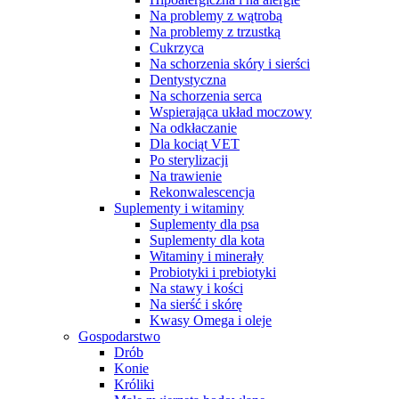
Na problemy z wątrobą
Na problemy z trzustką
Cukrzyca
Na schorzenia skóry i sierści
Dentystyczna
Na schorzenia serca
Wspierająca układ moczowy
Na odkłaczanie
Dla kociąt VET
Po sterylizacji
Na trawienie
Rekonwalescencja
Suplementy i witaminy
Suplementy dla psa
Suplementy dla kota
Witaminy i minerały
Probiotyki i prebiotyki
Na stawy i kości
Na sierść i skórę
Kwasy Omega i oleje
Gospodarstwo
Drób
Konie
Króliki