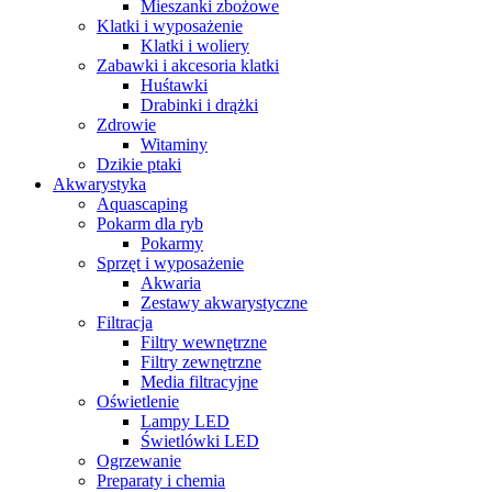
Mieszanki zbożowe
Klatki i wyposażenie
Klatki i woliery
Zabawki i akcesoria klatki
Huśtawki
Drabinki i drążki
Zdrowie
Witaminy
Dzikie ptaki
Akwarystyka
Aquascaping
Pokarm dla ryb
Pokarmy
Sprzęt i wyposażenie
Akwaria
Zestawy akwarystyczne
Filtracja
Filtry wewnętrzne
Filtry zewnętrzne
Media filtracyjne
Oświetlenie
Lampy LED
Świetlówki LED
Ogrzewanie
Preparaty i chemia