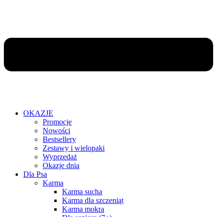
OKAZJE
Promocje
Nowości
Bestsellery
Zestawy i wielopaki
Wyprzedaż
Okazje dnia
Dla Psa
Karma
Karma sucha
Karma dla szczeniąt
Karma mokra