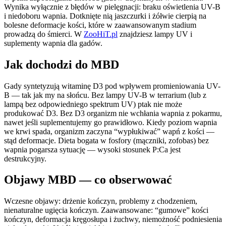
Wynika wyłącznie z błędów w pielęgnacji: braku oświetlenia UV-B
i niedoboru wapnia. Dotknięte nią jaszczurki i żółwie cierpią na
bolesne deformacje kości, które w zaawansowanym stadium
prowadzą do śmierci. W
ZooHiT.pl
znajdziesz lampy UV i
suplementy wapnia dla gadów.
Jak dochodzi do MBD
Gady syntetyzują witaminę D3 pod wpływem promieniowania UV-
B — tak jak my na słońcu. Bez lampy UV-B w terrarium (lub z
lampą bez odpowiedniego spektrum UV) ptak nie może
produkować D3. Bez D3 organizm nie wchłania wapnia z pokarmu,
nawet jeśli suplementujemy go prawidłowo. Kiedy poziom wapnia
we krwi spada, organizm zaczyna “wypłukiwać” wapń z kości —
stąd deformacje. Dieta bogata w fosfory (mączniki, zofobas) bez
wapnia pogarsza sytuację — wysoki stosunek P:Ca jest
destrukcyjny.
Objawy MBD — co obserwować
Wczesne objawy: drżenie kończyn, problemy z chodzeniem,
nienaturalne ugięcia kończyn. Zaawansowane: “gumowe” kości
kończyn, deformacja kręgosłupa i żuchwy, niemożność podniesienia