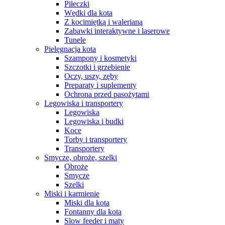
Piłeczki
Wędki dla kota
Z kocimiętką i walerianą
Zabawki interaktywne i laserowe
Tunele
Pielęgnacja kota
Szampony i kosmetyki
Szczotki i grzebienie
Oczy, uszy, zęby
Preparaty i suplementy
Ochrona przed pasożytami
Legowiska i transportery
Legowiska
Legowiska i budki
Koce
Torby i transportery
Transportery
Smycze, obroże, szelki
Obroże
Smycze
Szelki
Miski i karmienie
Miski dla kota
Fontanny dla kota
Slow feeder i maty