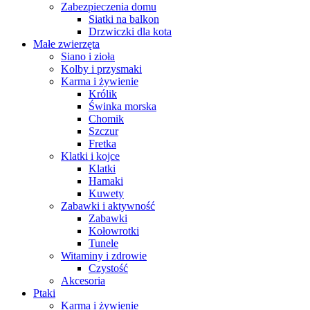
Zabezpieczenia domu
Siatki na balkon
Drzwiczki dla kota
Małe zwierzęta
Siano i zioła
Kolby i przysmaki
Karma i żywienie
Królik
Świnka morska
Chomik
Szczur
Fretka
Klatki i kojce
Klatki
Hamaki
Kuwety
Zabawki i aktywność
Zabawki
Kołowrotki
Tunele
Witaminy i zdrowie
Czystość
Akcesoria
Ptaki
Karma i żywienie