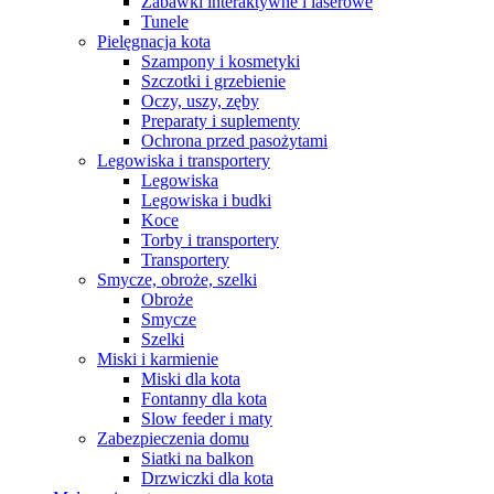
Zabawki interaktywne i laserowe
Tunele
Pielęgnacja kota
Szampony i kosmetyki
Szczotki i grzebienie
Oczy, uszy, zęby
Preparaty i suplementy
Ochrona przed pasożytami
Legowiska i transportery
Legowiska
Legowiska i budki
Koce
Torby i transportery
Transportery
Smycze, obroże, szelki
Obroże
Smycze
Szelki
Miski i karmienie
Miski dla kota
Fontanny dla kota
Slow feeder i maty
Zabezpieczenia domu
Siatki na balkon
Drzwiczki dla kota