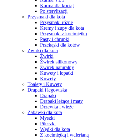
Karma dla kociąt
Po sterylizacji
Przysmaki dla kota
Przysmaki różne
Kremy i zupy dla kota
Przysmaki z kocimiętką
Pasty i chrupki
Przekąski dla kotów
Żwirki dla kota
Żwirki
Żwirek silikonowy
Żwirek naturalny
Kuwety i łopatki
Kuwety
Toalety i Kuwety
Drapaki i legowiska
Drapaki
Drapaki leżące i maty
Drzewka i wieże
Zabawki dla kota
Myszki
Piłeczki
Wędki dla kota
Z kocimiętką i walerianą