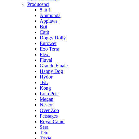
Producenci
8 in 1
Animonda
Applaws
Brit
Catit
Doggy Dolly
Eurowet
Exo Terra
Flexi
Fluval
Grande Finale
Happy Dog
Hydor
JBL
Kong
Lolo Pets
Megan
Nestor
Over Zoo
Petstages
Royal Canin
Sera
Tetra
Trixie