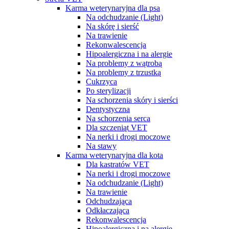
Karma weterynaryjna dla psa
Na odchudzanie (Light)
Na skórę i sierść
Na trawienie
Rekonwalescencja
Hipoalergiczna i na alergie
Na problemy z wątrobą
Na problemy z trzustką
Cukrzyca
Po sterylizacji
Na schorzenia skóry i sierści
Dentystyczna
Na schorzenia serca
Dla szczeniąt VET
Na nerki i drogi moczowe
Na stawy
Karma weterynaryjna dla kota
Dla kastratów VET
Na nerki i drogi moczowe
Na odchudzanie (Light)
Na trawienie
Odchudzająca
Odkłaczająca
Rekonwalescencja
Hipoalergiczna i na alergie