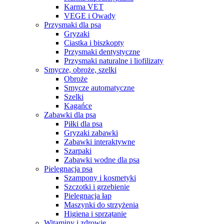
Karma VET
VEGE i Owady
Przysmaki dla psa
Gryzaki
Ciastka i biszkopty
Przysmaki dentystyczne
Przysmaki naturalne i liofilizaty
Smycze, obroże, szelki
Obroże
Smycze automatyczne
Szelki
Kagańce
Zabawki dla psa
Piłki dla psa
Gryzaki zabawki
Zabawki interaktywne
Szarpaki
Zabawki wodne dla psa
Pielęgnacja psa
Szampony i kosmetyki
Szczotki i grzebienie
Pielęgnacja łap
Maszynki do strzyżenia
Higiena i sprzątanie
Witaminy i zdrowie