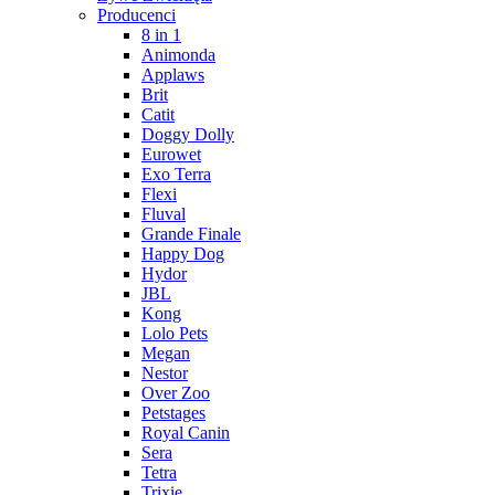
Producenci
8 in 1
Animonda
Applaws
Brit
Catit
Doggy Dolly
Eurowet
Exo Terra
Flexi
Fluval
Grande Finale
Happy Dog
Hydor
JBL
Kong
Lolo Pets
Megan
Nestor
Over Zoo
Petstages
Royal Canin
Sera
Tetra
Trixie