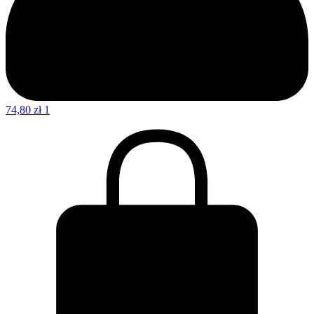
74,80
zł
1