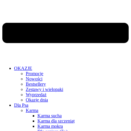
OKAZJE
Promocje
Nowości
Bestsellery
Zestawy i wielopaki
Wyprzedaż
Okazje dnia
Dla Psa
Karma
Karma sucha
Karma dla szczeniąt
Karma mokra