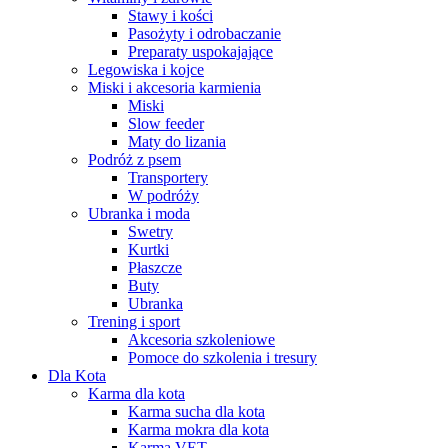
Stawy i kości
Pasożyty i odrobaczanie
Preparaty uspokajające
Legowiska i kojce
Miski i akcesoria karmienia
Miski
Slow feeder
Maty do lizania
Podróż z psem
Transportery
W podróży
Ubranka i moda
Swetry
Kurtki
Płaszcze
Buty
Ubranka
Trening i sport
Akcesoria szkoleniowe
Pomoce do szkolenia i tresury
Dla Kota
Karma dla kota
Karma sucha dla kota
Karma mokra dla kota
Karma VET