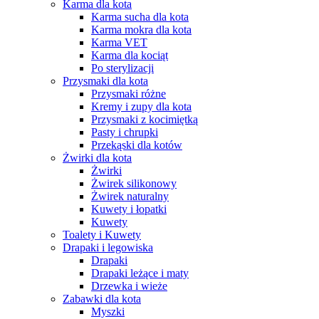
Karma dla kota
Karma sucha dla kota
Karma mokra dla kota
Karma VET
Karma dla kociąt
Po sterylizacji
Przysmaki dla kota
Przysmaki różne
Kremy i zupy dla kota
Przysmaki z kocimiętką
Pasty i chrupki
Przekąski dla kotów
Żwirki dla kota
Żwirki
Żwirek silikonowy
Żwirek naturalny
Kuwety i łopatki
Kuwety
Toalety i Kuwety
Drapaki i legowiska
Drapaki
Drapaki leżące i maty
Drzewka i wieże
Zabawki dla kota
Myszki