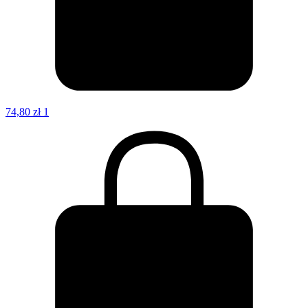
74,80
zł
1