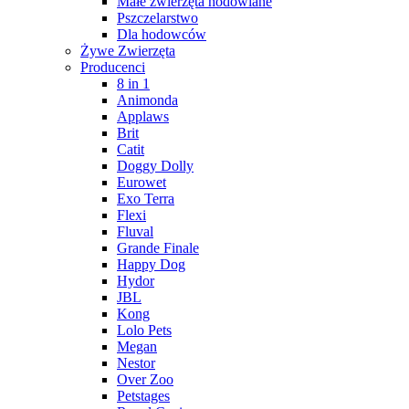
Małe zwierzęta hodowlane
Pszczelarstwo
Dla hodowców
Żywe Zwierzęta
Producenci
8 in 1
Animonda
Applaws
Brit
Catit
Doggy Dolly
Eurowet
Exo Terra
Flexi
Fluval
Grande Finale
Happy Dog
Hydor
JBL
Kong
Lolo Pets
Megan
Nestor
Over Zoo
Petstages