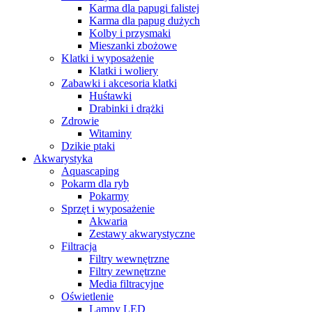
Karma dla papugi falistej
Karma dla papug dużych
Kolby i przysmaki
Mieszanki zbożowe
Klatki i wyposażenie
Klatki i woliery
Zabawki i akcesoria klatki
Huśtawki
Drabinki i drążki
Zdrowie
Witaminy
Dzikie ptaki
Akwarystyka
Aquascaping
Pokarm dla ryb
Pokarmy
Sprzęt i wyposażenie
Akwaria
Zestawy akwarystyczne
Filtracja
Filtry wewnętrzne
Filtry zewnętrzne
Media filtracyjne
Oświetlenie
Lampy LED