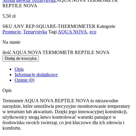
Strona główna
Terrarystyka
AQUA NOVA TERMOMETR
REPTILE NOVA
5,50
zł
SKU
ANV REP-SQUARE-THERMOMETER
Kategorie
Promocje
,
Terrarystyka
Tagi
AQUA NOVA
,
eco
Na stanie
ilość AQUA NOVA TERMOMETR REPTILE NOVA
Dodaj do koszyka
Opis
Informacje dodatkowe
Opinie (0)
Opis
Termometr AQUA NOVA REPTILE NOVA to niezawodne
narzędzie, które umożliwia precyzyjne monitorowanie temperatury
w terrarium lub akwarium. Dzięki jego innowacyjnej konstrukcji,
użytkownicy mogą łatwo kontrolować warunki panujące w
środowisku swoich zwierząt, co jest kluczowe dla ich zdrowia i
komfortu.