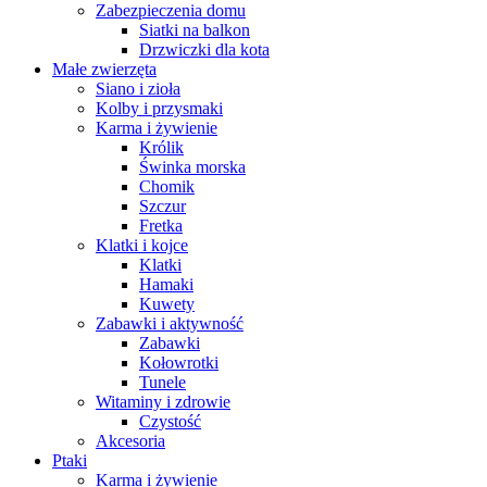
Zabezpieczenia domu
Siatki na balkon
Drzwiczki dla kota
Małe zwierzęta
Siano i zioła
Kolby i przysmaki
Karma i żywienie
Królik
Świnka morska
Chomik
Szczur
Fretka
Klatki i kojce
Klatki
Hamaki
Kuwety
Zabawki i aktywność
Zabawki
Kołowrotki
Tunele
Witaminy i zdrowie
Czystość
Akcesoria
Ptaki
Karma i żywienie