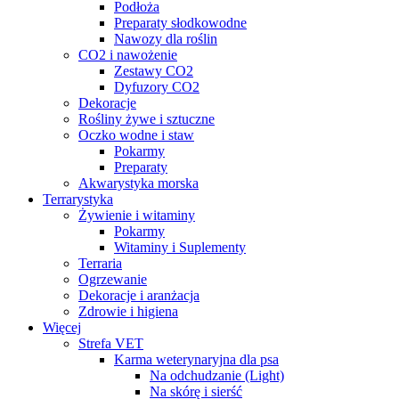
Podłoża
Preparaty słodkowodne
Nawozy dla roślin
CO2 i nawożenie
Zestawy CO2
Dyfuzory CO2
Dekoracje
Rośliny żywe i sztuczne
Oczko wodne i staw
Pokarmy
Preparaty
Akwarystyka morska
Terrarystyka
Żywienie i witaminy
Pokarmy
Witaminy i Suplementy
Terraria
Ogrzewanie
Dekoracje i aranżacja
Zdrowie i higiena
Więcej
Strefa VET
Karma weterynaryjna dla psa
Na odchudzanie (Light)
Na skórę i sierść