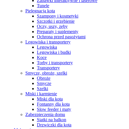
Zabawki interaktywne i laserowe
Tunele
Pielęgnacja kota
Szampony i kosmetyki
Szczotki i grzebienie
Oczy, uszy, zęby
Preparaty i suplementy
Ochrona przed pasożytami
Legowiska i transportery
Legowiska
Legowiska i budki
Koce
Torby i transportery
Transportery
Smycze, obroże, szelki
Obroże
Smycze
Szelki
Miski i karmienie
Miski dla kota
Fontanny dla kota
Slow feeder i maty
Zabezpieczenia domu
Siatki na balkon
Drzwiczki dla kota