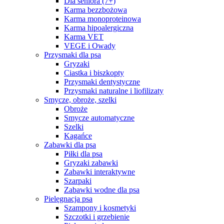
Dla seniora (7+)
Karma bezzbożowa
Karma monoproteinowa
Karma hipoalergiczna
Karma VET
VEGE i Owady
Przysmaki dla psa
Gryzaki
Ciastka i biszkopty
Przysmaki dentystyczne
Przysmaki naturalne i liofilizaty
Smycze, obroże, szelki
Obroże
Smycze automatyczne
Szelki
Kagańce
Zabawki dla psa
Piłki dla psa
Gryzaki zabawki
Zabawki interaktywne
Szarpaki
Zabawki wodne dla psa
Pielęgnacja psa
Szampony i kosmetyki
Szczotki i grzebienie