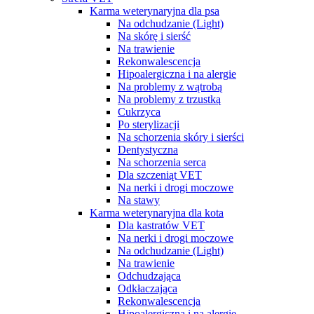
Karma weterynaryjna dla psa
Na odchudzanie (Light)
Na skórę i sierść
Na trawienie
Rekonwalescencja
Hipoalergiczna i na alergie
Na problemy z wątrobą
Na problemy z trzustką
Cukrzyca
Po sterylizacji
Na schorzenia skóry i sierści
Dentystyczna
Na schorzenia serca
Dla szczeniąt VET
Na nerki i drogi moczowe
Na stawy
Karma weterynaryjna dla kota
Dla kastratów VET
Na nerki i drogi moczowe
Na odchudzanie (Light)
Na trawienie
Odchudzająca
Odkłaczająca
Rekonwalescencja
Hipoalergiczna i na alergie