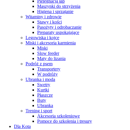
Pielęgnacja łap
Maszynki do strzyżenia
Higiena i sprzątanie
Witaminy i zdrowie
Stawy i kości
Pasożyty i odrobaczanie
Preparaty uspokajające
Legowiska i kojce
Miski i akcesoria karmienia
Miski
Slow feeder
Maty do lizania
Podróż z psem
Transportery
W podróży
Ubranka i moda
Swetry
Kurtki
Płaszcze
Buty
Ubranka
Trening i sport
Akcesoria szkoleniowe
Pomoce do szkolenia i tresury
Dla Kota