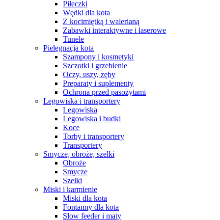
Piłeczki
Wędki dla kota
Z kocimiętką i walerianą
Zabawki interaktywne i laserowe
Tunele
Pielęgnacja kota
Szampony i kosmetyki
Szczotki i grzebienie
Oczy, uszy, zęby
Preparaty i suplementy
Ochrona przed pasożytami
Legowiska i transportery
Legowiska
Legowiska i budki
Koce
Torby i transportery
Transportery
Smycze, obroże, szelki
Obroże
Smycze
Szelki
Miski i karmienie
Miski dla kota
Fontanny dla kota
Slow feeder i maty