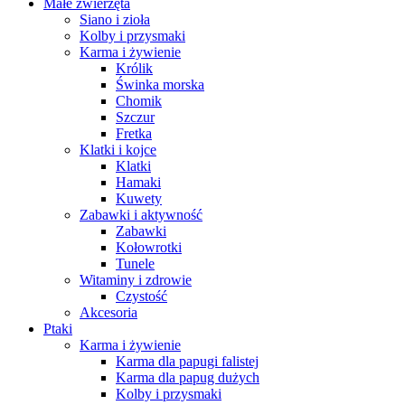
Małe zwierzęta
Siano i zioła
Kolby i przysmaki
Karma i żywienie
Królik
Świnka morska
Chomik
Szczur
Fretka
Klatki i kojce
Klatki
Hamaki
Kuwety
Zabawki i aktywność
Zabawki
Kołowrotki
Tunele
Witaminy i zdrowie
Czystość
Akcesoria
Ptaki
Karma i żywienie
Karma dla papugi falistej
Karma dla papug dużych
Kolby i przysmaki