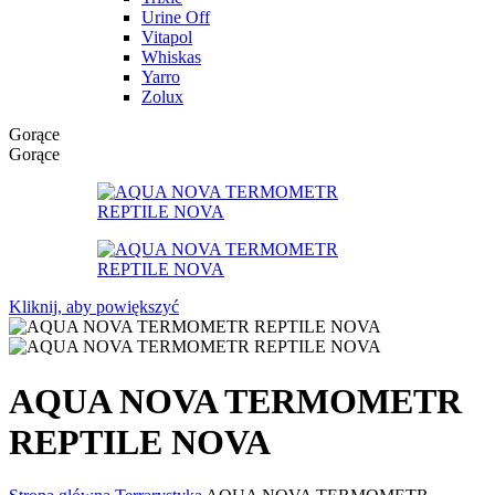
Urine Off
Vitapol
Whiskas
Yarro
Zolux
Gorące
Gorące
Kliknij, aby powiększyć
AQUA NOVA TERMOMETR
REPTILE NOVA