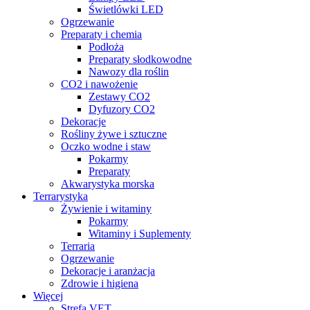
Świetlówki LED
Ogrzewanie
Preparaty i chemia
Podłoża
Preparaty słodkowodne
Nawozy dla roślin
CO2 i nawożenie
Zestawy CO2
Dyfuzory CO2
Dekoracje
Rośliny żywe i sztuczne
Oczko wodne i staw
Pokarmy
Preparaty
Akwarystyka morska
Terrarystyka
Żywienie i witaminy
Pokarmy
Witaminy i Suplementy
Terraria
Ogrzewanie
Dekoracje i aranżacja
Zdrowie i higiena
Więcej
Strefa VET