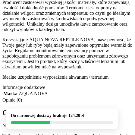
Producent zastosował wysokiej jakości materiały, które zapewniają
trwałość i dokładność pomiarów. Termometr jest odporny na
działanie wilgoci oraz zmiennych temperatur, co czyni go idealnym
wyborem do zastosowań w środowiskach o podwyższonej
wilgotności. Unikalny design umożliwia łatwe zamocowanie oraz
odczyt wyników z każdego kąta.
Korzystając z AQUA NOVA REPTILE NOVA, masz pewność, że
Twoje gady lub ryby będą miały zapewnione optymalne warunki do
życia. Regularne monitorowanie temperatury pomoże w
zapobieganiu problemom zdrowotnym oraz utrzymaniu zdrowego
ekosystemu. Jest to produkt, który każdy właściciel terrarium lub
akwarium powinien mieć na wyposażeniu.
Idealne uzupełnienie wyposażenia akwarium / terrarium.
Informacje dodatkowe
Marka
AQUA NOVA
Opinie (0)
Opinie
Do darmowej dostawy brakuje
124,20
zł
Na razie nie ma opinii o produkcie.