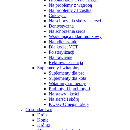
Na problemy z wątrobą
Na problemy z trzustką
Cukrzyca
Na schorzenia skóry i sierści
Dentystyczna
Na schorzenia serca
Wspierająca układ moczowy
Na odkłaczanie
Dla kociąt VET
Po sterylizacji
Na trawienie
Rekonwalescencja
Suplementy i witaminy
Suplementy dla psa
Suplementy dla kota
Witaminy i minerały
Probiotyki i prebiotyki
Na stawy i kości
Na sierść i skórę
Kwasy Omega i oleje
Gospodarstwo
Drób
Konie
Króliki