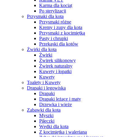
Karma dla kociąt
Po sterylizacji
Przysmaki dla kota
Przysmaki różne
Kremy i zupy dla kota
Przysmaki z kocimiętką
Pasty i chrupki
Przekąski dla kotów
Żwirki dla kota
Żwirki
Żwirek silikonowy
Żwirek naturalny
Kuwety i łopatki
Kuwety
Toalety i Kuwety
Drapaki i legowiska
Drapaki
Drapaki leżące i maty
Drzewka i wieże
Zabawki dla kota
Myszki
Piłeczki
Wędki dla kota
Z kocimiętką i walerianą