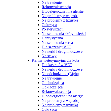
Na trawienie
Rekonwalescencja
Hipoalergiczna i na alergie
Na problemy z wątrobą
Na problemy z trzustką
Cukrzyca
Po sterylizacji
Na schorzenia skóry i sierści
Dentystyczna
Na schorzenia serca
Dla szczeniąt VET
Na nerki i drogi moczowe
Na stawy
Karma weterynaryjna dla kota
Dla kastratów VET
Na nerki i drogi moczowe
Na odchudzanie (Light)
Na trawienie
Odchudzająca
Odkłaczająca
Rekonwalescencja
Hipoalergiczna i na alergie
Na problemy z wątrobą
Na problemy z trzustką
Cukrzyca