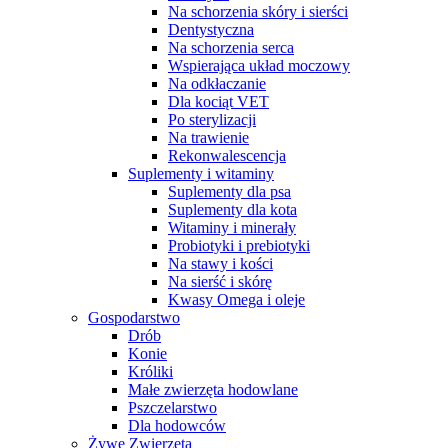
Na schorzenia skóry i sierści
Dentystyczna
Na schorzenia serca
Wspierająca układ moczowy
Na odkłaczanie
Dla kociąt VET
Po sterylizacji
Na trawienie
Rekonwalescencja
Suplementy i witaminy
Suplementy dla psa
Suplementy dla kota
Witaminy i minerały
Probiotyki i prebiotyki
Na stawy i kości
Na sierść i skórę
Kwasy Omega i oleje
Gospodarstwo
Drób
Konie
Króliki
Małe zwierzęta hodowlane
Pszczelarstwo
Dla hodowców
Żywe Zwierzęta