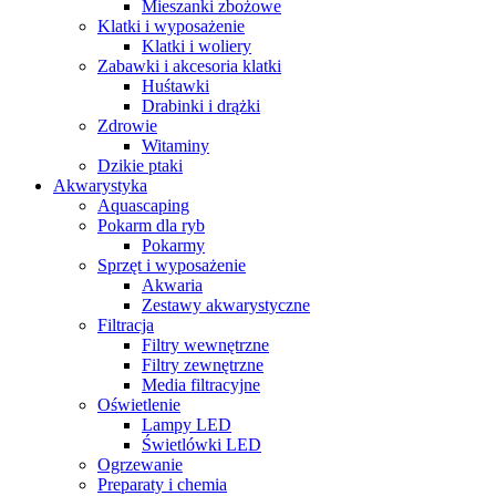
Mieszanki zbożowe
Klatki i wyposażenie
Klatki i woliery
Zabawki i akcesoria klatki
Huśtawki
Drabinki i drążki
Zdrowie
Witaminy
Dzikie ptaki
Akwarystyka
Aquascaping
Pokarm dla ryb
Pokarmy
Sprzęt i wyposażenie
Akwaria
Zestawy akwarystyczne
Filtracja
Filtry wewnętrzne
Filtry zewnętrzne
Media filtracyjne
Oświetlenie
Lampy LED
Świetlówki LED
Ogrzewanie
Preparaty i chemia