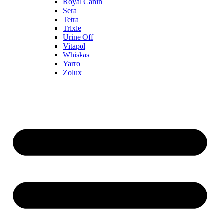
Royal Canin
Sera
Tetra
Trixie
Urine Off
Vitapol
Whiskas
Yarro
Zolux