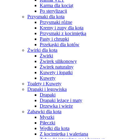
Karma dla kociąt
Po sterylizacji
Przysmaki dla kota
Przysmaki różne
Kremy i zupy dla kota
Przysmaki z kocimiętką
Pasty i chrupki
Przekąski dla kotów
Żwirki dla kota
Żwirki
Żwirek silikonowy
Żwirek naturalny
Kuwety i łopatki
Kuwety
Toalety i Kuwety
Drapaki i legowiska
Drapaki
Drapaki leżące i maty
Drzewka i wieże
Zabawki dla kota
Myszki
Piłeczki
Wędki dla kota
Z kocimiętką i walerianą