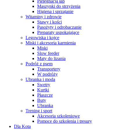
Pielęgnacja łap
Maszynki do strzyżenia
Higiena i sprzątanie
Witaminy i zdrowie
Stawy i kości
Pasożyty i odrobaczanie
Preparaty uspokajające
Legowiska i kojce
Miski i akcesoria karmienia
Miski
Slow feeder
Maty do lizania
Podróż z psem
Transportery
W podróży
Ubranka i moda
Swetry
Kurtki
Płaszcze
Buty
Ubranka
Trening i sport
Akcesoria szkoleniowe
Pomoce do szkolenia i tresury
Dla Kota