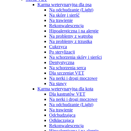
Karma weterynaryjna dla psa
Na odchudzanie (Light)
Na skórę i sierść
Na trawienie
Rekonwalescencja
Hipoalergiczna i na alergie
Na problemy z wątrobą
Na problemy z trzustką
Cukrzyca
Po sterylizacji
Na schorzenia skóry i sierści
Dentystyczna
Na schorzenia serca
Dla szczeniąt VET
Na nerki i drogi moczowe
Na stawy
Karma weterynaryjna dla kota
Dla kastratów VET
Na nerki i drogi moczowe
Na odchudzanie (Light)
Na trawienie
Odchudzająca
Odkłaczająca
Rekonwalescencja
Hipoalergiczna i na alergie