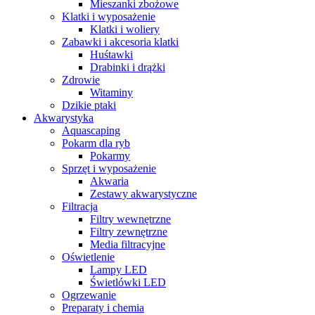
Mieszanki zbożowe
Klatki i wyposażenie
Klatki i woliery
Zabawki i akcesoria klatki
Huśtawki
Drabinki i drążki
Zdrowie
Witaminy
Dzikie ptaki
Akwarystyka
Aquascaping
Pokarm dla ryb
Pokarmy
Sprzęt i wyposażenie
Akwaria
Zestawy akwarystyczne
Filtracja
Filtry wewnętrzne
Filtry zewnętrzne
Media filtracyjne
Oświetlenie
Lampy LED
Świetlówki LED
Ogrzewanie
Preparaty i chemia