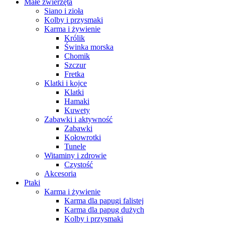
Małe zwierzęta
Siano i zioła
Kolby i przysmaki
Karma i żywienie
Królik
Świnka morska
Chomik
Szczur
Fretka
Klatki i kojce
Klatki
Hamaki
Kuwety
Zabawki i aktywność
Zabawki
Kołowrotki
Tunele
Witaminy i zdrowie
Czystość
Akcesoria
Ptaki
Karma i żywienie
Karma dla papugi falistej
Karma dla papug dużych
Kolby i przysmaki