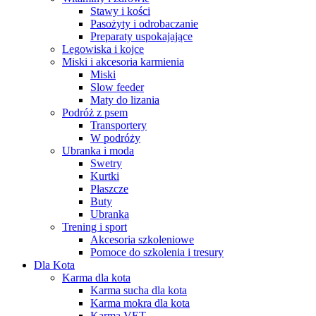
Stawy i kości
Pasożyty i odrobaczanie
Preparaty uspokajające
Legowiska i kojce
Miski i akcesoria karmienia
Miski
Slow feeder
Maty do lizania
Podróż z psem
Transportery
W podróży
Ubranka i moda
Swetry
Kurtki
Płaszcze
Buty
Ubranka
Trening i sport
Akcesoria szkoleniowe
Pomoce do szkolenia i tresury
Dla Kota
Karma dla kota
Karma sucha dla kota
Karma mokra dla kota
Karma VET