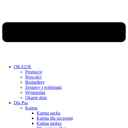
OKAZJE
Promocje
Nowości
Bestsellery
Zestawy i wielopaki
Wyprzedaż
Okazje dnia
Dla Psa
Karma
Karma sucha
Karma dla szczeniąt
Karma mokra