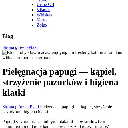
Urine Off
Vitapol
Whiskas
Yarro
Zolux
Blog
Strona główna
Ptaki
Pielęgnacja papugi — kąpiel,
strzyżenie pazurków i higiena
klatki
Strona główna
Ptaki
Pielęgnacja papugi — kąpiel, strzyżenie
pazurków i higiena klatki
Papugi są z natury schludnymi ptakami — w środowisku
naturalnym regularnie kąpią się w deszczu i moczą rosą. W