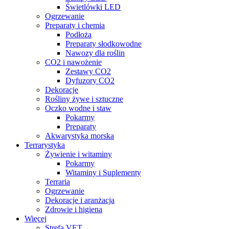
Świetlówki LED
Ogrzewanie
Preparaty i chemia
Podłoża
Preparaty słodkowodne
Nawozy dla roślin
CO2 i nawożenie
Zestawy CO2
Dyfuzory CO2
Dekoracje
Rośliny żywe i sztuczne
Oczko wodne i staw
Pokarmy
Preparaty
Akwarystyka morska
Terrarystyka
Żywienie i witaminy
Pokarmy
Witaminy i Suplementy
Terraria
Ogrzewanie
Dekoracje i aranżacja
Zdrowie i higiena
Więcej
Strefa VET