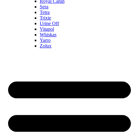
Royal Canin
Sera
Tetra
Trixie
Urine Off
Vitapol
Whiskas
Yarro
Zolux