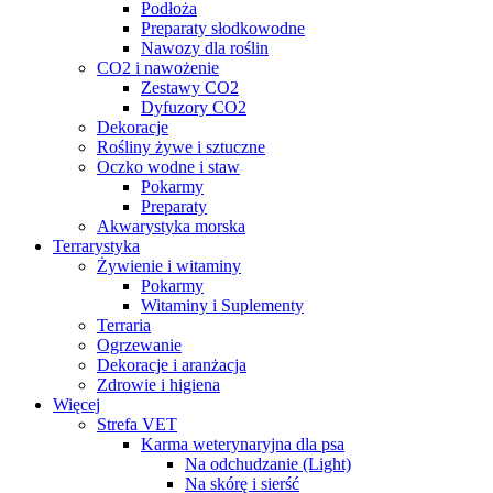
Podłoża
Preparaty słodkowodne
Nawozy dla roślin
CO2 i nawożenie
Zestawy CO2
Dyfuzory CO2
Dekoracje
Rośliny żywe i sztuczne
Oczko wodne i staw
Pokarmy
Preparaty
Akwarystyka morska
Terrarystyka
Żywienie i witaminy
Pokarmy
Witaminy i Suplementy
Terraria
Ogrzewanie
Dekoracje i aranżacja
Zdrowie i higiena
Więcej
Strefa VET
Karma weterynaryjna dla psa
Na odchudzanie (Light)
Na skórę i sierść