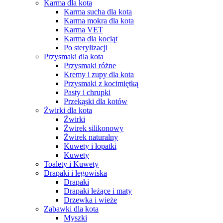
Karma dla kota
Karma sucha dla kota
Karma mokra dla kota
Karma VET
Karma dla kociąt
Po sterylizacji
Przysmaki dla kota
Przysmaki różne
Kremy i zupy dla kota
Przysmaki z kocimiętką
Pasty i chrupki
Przekąski dla kotów
Żwirki dla kota
Żwirki
Żwirek silikonowy
Żwirek naturalny
Kuwety i łopatki
Kuwety
Toalety i Kuwety
Drapaki i legowiska
Drapaki
Drapaki leżące i maty
Drzewka i wieże
Zabawki dla kota
Myszki