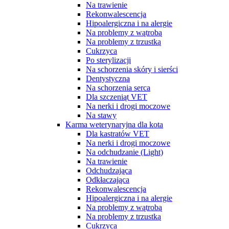
Na trawienie
Rekonwalescencja
Hipoalergiczna i na alergie
Na problemy z wątrobą
Na problemy z trzustką
Cukrzyca
Po sterylizacji
Na schorzenia skóry i sierści
Dentystyczna
Na schorzenia serca
Dla szczeniąt VET
Na nerki i drogi moczowe
Na stawy
Karma weterynaryjna dla kota
Dla kastratów VET
Na nerki i drogi moczowe
Na odchudzanie (Light)
Na trawienie
Odchudzająca
Odkłaczająca
Rekonwalescencja
Hipoalergiczna i na alergie
Na problemy z wątrobą
Na problemy z trzustką
Cukrzyca