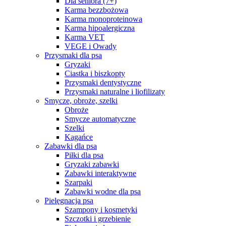
Dla seniora (7+)
Karma bezzbożowa
Karma monoproteinowa
Karma hipoalergiczna
Karma VET
VEGE i Owady
Przysmaki dla psa
Gryzaki
Ciastka i biszkopty
Przysmaki dentystyczne
Przysmaki naturalne i liofilizaty
Smycze, obroże, szelki
Obroże
Smycze automatyczne
Szelki
Kagańce
Zabawki dla psa
Piłki dla psa
Gryzaki zabawki
Zabawki interaktywne
Szarpaki
Zabawki wodne dla psa
Pielęgnacja psa
Szampony i kosmetyki
Szczotki i grzebienie