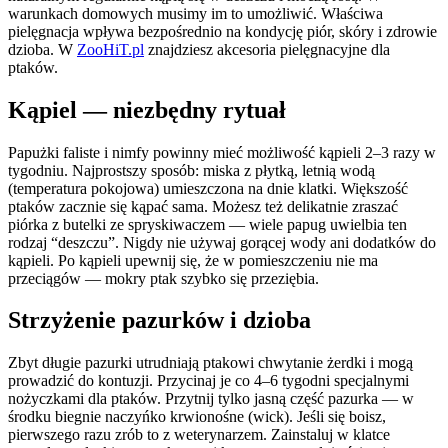
warunkach domowych musimy im to umożliwić. Właściwa
pielęgnacja wpływa bezpośrednio na kondycję piór, skóry i zdrowie
dzioba. W
ZooHiT.pl
znajdziesz akcesoria pielęgnacyjne dla
ptaków.
Kąpiel — niezbędny rytuał
Papużki faliste i nimfy powinny mieć możliwość kąpieli 2–3 razy w
tygodniu. Najprostszy sposób: miska z płytką, letnią wodą
(temperatura pokojowa) umieszczona na dnie klatki. Większość
ptaków zacznie się kąpać sama. Możesz też delikatnie zraszać
piórka z butelki ze spryskiwaczem — wiele papug uwielbia ten
rodzaj “deszczu”. Nigdy nie używaj gorącej wody ani dodatków do
kąpieli. Po kąpieli upewnij się, że w pomieszczeniu nie ma
przeciągów — mokry ptak szybko się przeziębia.
Strzyżenie pazurków i dzioba
Zbyt długie pazurki utrudniają ptakowi chwytanie żerdki i mogą
prowadzić do kontuzji. Przycinaj je co 4–6 tygodni specjalnymi
nożyczkami dla ptaków. Przytnij tylko jasną część pazurka — w
środku biegnie naczyńko krwionośne (wick). Jeśli się boisz,
pierwszego razu zrób to z weterynarzem. Zainstaluj w klatce