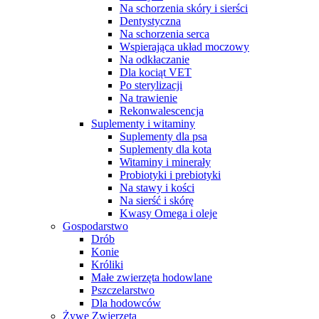
Na schorzenia skóry i sierści
Dentystyczna
Na schorzenia serca
Wspierająca układ moczowy
Na odkłaczanie
Dla kociąt VET
Po sterylizacji
Na trawienie
Rekonwalescencja
Suplementy i witaminy
Suplementy dla psa
Suplementy dla kota
Witaminy i minerały
Probiotyki i prebiotyki
Na stawy i kości
Na sierść i skórę
Kwasy Omega i oleje
Gospodarstwo
Drób
Konie
Króliki
Małe zwierzęta hodowlane
Pszczelarstwo
Dla hodowców
Żywe Zwierzęta