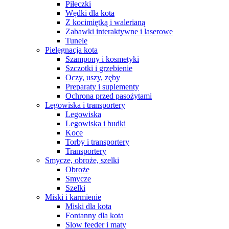
Piłeczki
Wędki dla kota
Z kocimiętką i walerianą
Zabawki interaktywne i laserowe
Tunele
Pielęgnacja kota
Szampony i kosmetyki
Szczotki i grzebienie
Oczy, uszy, zęby
Preparaty i suplementy
Ochrona przed pasożytami
Legowiska i transportery
Legowiska
Legowiska i budki
Koce
Torby i transportery
Transportery
Smycze, obroże, szelki
Obroże
Smycze
Szelki
Miski i karmienie
Miski dla kota
Fontanny dla kota
Slow feeder i maty