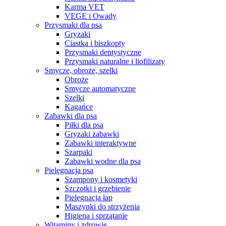
Karma VET
VEGE i Owady
Przysmaki dla psa
Gryzaki
Ciastka i biszkopty
Przysmaki dentystyczne
Przysmaki naturalne i liofilizaty
Smycze, obroże, szelki
Obroże
Smycze automatyczne
Szelki
Kagańce
Zabawki dla psa
Piłki dla psa
Gryzaki zabawki
Zabawki interaktywne
Szarpaki
Zabawki wodne dla psa
Pielęgnacja psa
Szampony i kosmetyki
Szczotki i grzebienie
Pielęgnacja łap
Maszynki do strzyżenia
Higiena i sprzątanie
Witaminy i zdrowie