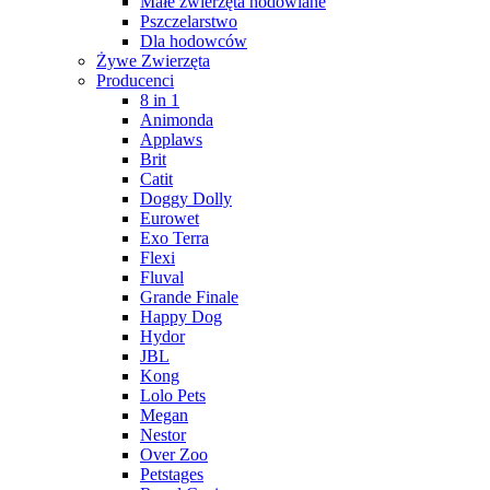
Małe zwierzęta hodowlane
Pszczelarstwo
Dla hodowców
Żywe Zwierzęta
Producenci
8 in 1
Animonda
Applaws
Brit
Catit
Doggy Dolly
Eurowet
Exo Terra
Flexi
Fluval
Grande Finale
Happy Dog
Hydor
JBL
Kong
Lolo Pets
Megan
Nestor
Over Zoo
Petstages