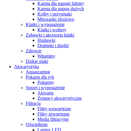
Karma dla papugi falistej
Karma dla papug dużych
Kolby i przysmaki
Mieszanki zbożowe
Klatki i wyposażenie
Klatki i woliery
Zabawki i akcesoria klatki
Huśtawki
Drabinki i drążki
Zdrowie
Witaminy
Dzikie ptaki
Akwarystyka
Aquascaping
Pokarm dla ryb
Pokarmy
Sprzęt i wyposażenie
Akwaria
Zestawy akwarystyczne
Filtracja
Filtry wewnętrzne
Filtry zewnętrzne
Media filtracyjne
Oświetlenie
Lampy LED