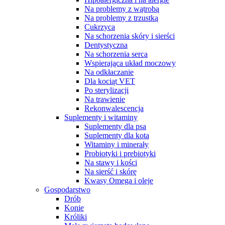
Na problemy z wątrobą
Na problemy z trzustką
Cukrzyca
Na schorzenia skóry i sierści
Dentystyczna
Na schorzenia serca
Wspierająca układ moczowy
Na odkłaczanie
Dla kociąt VET
Po sterylizacji
Na trawienie
Rekonwalescencja
Suplementy i witaminy
Suplementy dla psa
Suplementy dla kota
Witaminy i minerały
Probiotyki i prebiotyki
Na stawy i kości
Na sierść i skórę
Kwasy Omega i oleje
Gospodarstwo
Drób
Konie
Króliki