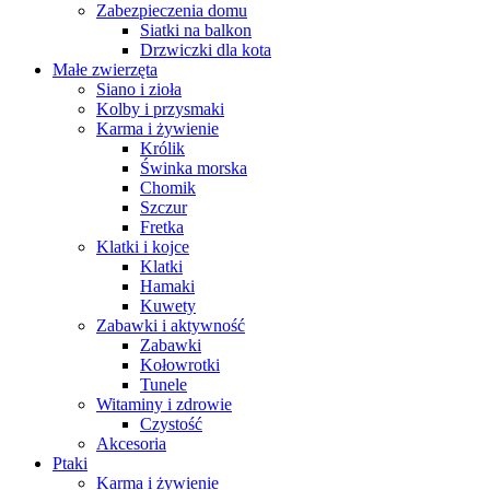
Zabezpieczenia domu
Siatki na balkon
Drzwiczki dla kota
Małe zwierzęta
Siano i zioła
Kolby i przysmaki
Karma i żywienie
Królik
Świnka morska
Chomik
Szczur
Fretka
Klatki i kojce
Klatki
Hamaki
Kuwety
Zabawki i aktywność
Zabawki
Kołowrotki
Tunele
Witaminy i zdrowie
Czystość
Akcesoria
Ptaki
Karma i żywienie