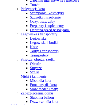
Zabawki interaktywne i laserowe
Tunele
Pielęgnacja kota
Szampony i kosmetyki
Szczotki i grzebienie
Oczy, uszy, zęby
Preparaty i suplementy
Ochrona przed pasożytami
Legowiska i transportery
Legowiska
Legowiska i budki
Koce
Torby i transportery
Transportery
Smycze, obroże, szelki
Obroże
Smycze
Szelki
Miski i karmienie
Miski dla kota
Fontanny dla kota
Slow feeder i maty
Zabezpieczenia domu
Siatki na balkon
Drzwiczki dla kota