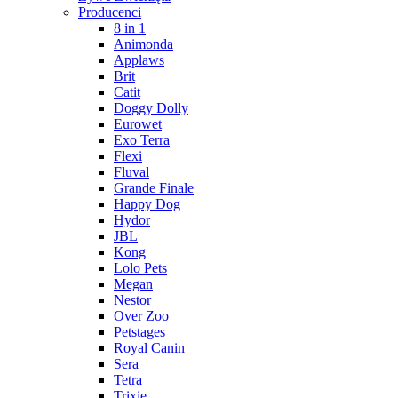
Producenci
8 in 1
Animonda
Applaws
Brit
Catit
Doggy Dolly
Eurowet
Exo Terra
Flexi
Fluval
Grande Finale
Happy Dog
Hydor
JBL
Kong
Lolo Pets
Megan
Nestor
Over Zoo
Petstages
Royal Canin
Sera
Tetra
Trixie