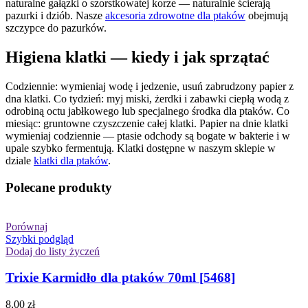
naturalne gałązki o szorstkowatej korze — naturalnie ścierają
pazurki i dziób. Nasze
akcesoria zdrowotne dla ptaków
obejmują
szczypce do pazurków.
Higiena klatki — kiedy i jak sprzątać
Codziennie: wymieniaj wodę i jedzenie, usuń zabrudzony papier z
dna klatki. Co tydzień: myj miski, żerdki i zabawki ciepłą wodą z
odrobiną octu jabłkowego lub specjalnego środka dla ptaków. Co
miesiąc: gruntowne czyszczenie całej klatki. Papier na dnie klatki
wymieniaj codziennie — ptasie odchody są bogate w bakterie i w
upale szybko fermentują. Klatki dostępne w naszym sklepie w
dziale
klatki dla ptaków
.
Polecane produkty
Porównaj
Szybki podgląd
Dodaj do listy życzeń
Trixie Karmidło dla ptaków 70ml [5468]
8,00
zł